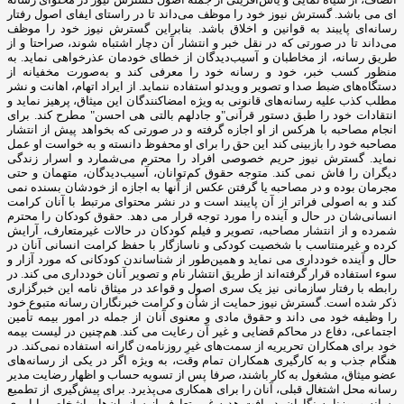
ای می باشد. گسترش نیوز خود را موظف می‌داند تا در راستای ایفای اصول رفتار
رسانه‌ای پایبند به قوانین و اخلاق باشد. بنابراین گسترش نیوز خود را موظف
می‌داند تا در صورتی که در نقل خبر و انتشار آن دچار اشتباه شوند، صراحتا و از
طریق رسانه، از مخاطبان و آسیب‌دیدگان از خطای خودمان عذرخواهی نماید. به
منظور کسب خبر، خود و رسانه خود را معرفی کند و به‌صورت مخفیانه از
دستگاه‌های ضبط صدا و تصویر و ویدئو استفاده ننماید. از ایراد اتهام، اهانت و نشر
مطلب کذب علیه رسانه‌های قانونی به ‌ویژه امضاکنندگان این میثاق، پرهیز نماید و
انتقادات‌ خود را طبق دستور قرآنی"و جادلهم بالتی هی احسن" مطرح کند. برای
انجام مصاحبه با هرکس از او اجازه گرفته و در صورتی که بخواهد پیش از انتشار
مصاحبه خود را بازبینی کند این حق را برای او محفوظ دانسته و به خواست او عمل
نماید. گسترش نیوز حریم خصوصی افراد را محترم می‌شمارد و اسرار زندگی
دیگران را فاش نمی کند. متوجه حقوق کم‌توانان، آسیب‌دیدگان، متهمان و حتی
مجرمان بوده و در مصاحبه یا گرفتن عکس از آنها به اجازه از خودشان بسنده نمی
کند و به اصولی فراتر از آن پایبند است و در نشر محتوای مرتبط با آنان کرامت
انسانی‌شان در حال و آینده را مورد توجه قرار می دهد. حقوق کودکان را محترم
شمرده و از انتشار مصاحبه، تصویر و فیلم کودکان در حالات غیرمتعارف، آرایش
کرده و غیرمنتاسب با شخصیت کودکی و ناسازگار با حفظ کرامت انسانی آنان در
حال و آینده خودداری می نماید و همین‌طور از شناساندن کودکانی که مورد آزار و
سوء استفاده قرار گرفته‌اند از طریق انتشار نام و تصویر آنان خودداری می کند. در
رابطه با رفتار سازمانی نیز یک سری اصول و قواعد در میثاق نامه این خبرگزاری
ذکر شده است. گسترش نیوز حمایت از شأن و کرامت خبرنگاران رسانه متبوع خود
را وظیفه خود می داند و حقوق مادی و معنوی آنان از جمله در امور بیمه تأمین
اجتماعی، دفاع در محاکم قضایی و غیر آن رعایت می کند. هم‌چنین در لیست بیمه
خود برای همکاران تحریریه از سمت‌های غیرِ روزنامه‌ن گارانه استفاده نمی‌کند. در
هنگام جذب و به کارگیری همکاران تمام وقت، به ‌ویژه اگر در یکی از رسانه‌های
عضو میثاق، مشغول به کار باشند، صرفا پس از تسویه‌ حساب و اظهار رضایت مدیر
رسانه محل اشتغال قبلی، آنان را برای همکاری می‌پذیرد. برای پیش‌گیری از تطمیع
رسانه و روزنامه ‌نگاران، دریافت هدیه غیرمتعارف از سازمان‌ها و اشخاص را امری