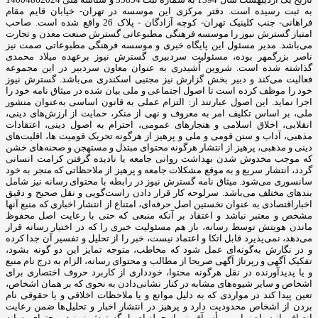
به ثبت رسیده است. دفتر مرکزی این موسسه در تهران- خیابان قایم مقام
فراهانی- جنب کلینیک تهران- کوچه آزادگان - پلاک 26 واقع شده است. صاحب
امتیاز گسترش نیوز را موسسه فرهنگی مطبوعاتی گسترش صنعت معدن و تجارت
می‌باشد. مدیر مسئول این پایگاه خبری و موسسه فرهنگی مطبوعاتی صمت نیز
ناصر بزرگمهر بوده، مسئولیت سردبیری گسترش نیوز برعهده میلاد محمدی
گذاشته شده است. شروین اُشیدری به عنوان معاون سردبیر در این مجموعه
فعالیت می‌کند و دبیر بخش گزارش نیز مجتبی اسکندری می‌باشد. گسترش نیوز
خود را موظف کرده است تا اصول اجتماعی و ملی بیان شده در میثاق نامه خود را
اجرا نماید. این اصول عبارتند از: التزام عملی به قانون اساسی به‌عنوان منشور
ملی، بر اساس تکلیف امر به‌ معروف و نهی از منکر، حمایت از ارزش‌های دینی،
انقلابی، اخلاق اسلامی و هنجارهای عمومی، احترام به اصول دینی، اعتقادات
مذهبی، آداب و سنن قومی و ملی و ‌پرهیز از هرگونه تحریک قومیت ‌ها، اقلیت‌های
دینی و مذهبی، پرهیز از انتشار هرگونه محتوای مبتذل و مستهجن و صحنه‌های خشن
که موجب مخدوش شدن بهداشت روانی جامعه یا نادیده گرفتن کرامت انسانی
گردد، انتشار سریع و به‌ موقع مشکلات جامعه و پرهیز از ملاحظاتی که منجر به خود
سانسوری می‌شود. میثاق نامه گسترش نیوز در رابطه با محتوای رسانه نیز شامل
بندهای مختلف می‌باشد. سرلوحه کار قرار دادن راست‌گویی و نقل صحیح و دقیق
اخباراقتصادی به ‌عنوان نخستین اصل حرفه‌ای، امتناع از انتشار اخباری که منبع آنها
مشخص و معتبر نباشد و اعتقاد بر آنکه منبعی که حتی با رعایت اصل محفوظ
ماندن هویتش توسط رسانه، باز هم مسئولیت خبری را که در اختیار رسانه قرار
می‌دهد، نمی‌پذیرد قابل اتکا و اعتماد نیست، خبر را از تحلیل و تفسیر آن جدا کرده
و در نگارش به‌گونه‌ای عمل شود که مخاطب، متوجه تمایز این دو گونه بشود،
تفکیک آگهی و رپرتاژ آگهی صریحا از مطالب و محتوای رسانه، الزام به درج نام منبع
و یا پدیدآورنده در نقل هرگونه محتوا، خودداری از کاربرد حروف اختصاری برای
اشخاص و سایر شیوه‌های مشابه در کنار نشانی‌دادن به نحوی که بر همان اشخاص،
تعین پیدا کند در مواردی که به دلیل موانع و یا ملاحظات اخلاقی و یا حقوقی نام
بردن از اشخاص محدودیت دارد و پرهیز در انتشار اخبار و تحلیل‌ها ضمن رعایت
انصاف، از سیاه ‌نمایی و یأس‌آفرینی از جمله اصول گسترش نیوز در محتوای رسانه