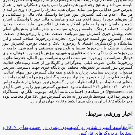
ناپسند می‌داند و به ‌هیچ ‌وجه چنین هدیه‌هایی را نمی پذیرد و همکاران خود را هم از
پذیرش چنین هدایایی منع می نماید. میزان هدیه متعارف را شورای داوری در ابتدای
هر سال اعلام می‌کند. گسترش نیوز صراحتا وابستگی‌های مالی و تشکیلاتی و
گرایش‌های خود را رسما اعلام می کند و مناسبات مالی خود با وابستگان اشاره
شده و حامیان خود را به ‌طور آشکار و شفاف اعلام می نماید. صنعت معدن،
تجارت، اقتصاد، فرهنگ، جامعه، ورزش، سیاست و چندرسانه‌ای بخش‌های اصلی
تحت پوشش خبری گسترش نیوز می‌باشد. صنعت معدن با زیرحوزه‌های؛ صنعت،
معدن، گسترش نیوز قیمت خودرو، انرژی، تجارت با زیرحوزه؛ اصناف، کسب و کار،
نمایشگاه و گردشگری، اقتصاد با زیرحوزه؛ بانک و بیمه، بورس، گسترش نیوز
مسکن، فرهنگ با زیرحوزه؛ سینما و تلویزیون، موسیقی و آموزشی، جامعه با
زیرحوزه؛ سبک زندگی، حوادث، فناوری و شهری، ورزش با زیرحوزه؛ فوتبال، منهای
فوتبال، سیاست با زیرحوزه؛ سیاست داخلی و سیاست بین الملل، چندرسانه‌ای با
زیرحوزه؛ عکس، صوت، فیلم، اینفوگرافی و کاریکاتور از جمله زمینه‌های فعالیت
گسترش نیوز است. در بخش‌های مختلف این پایگاه خبری جهت دسترسی سریعتر
می‌توان، پربازدید سیاست، پربازدید بانک و بیمه مثل گسترش نیوز سهام عدالت،
پربازدید فیلم، پربازدید خودرو، پیشنهاد سردبیر و گزارش ویژه را مشاهده نمایید. به
منظور ثبت تبلیغات و یا ارائه نظرات درباره گسترش نیوز می‌توان از شماره تماس
۸۲۱۹۰ – ۰۲۱ داخلی ۲۱۴ استفاده نمود. همچنین گسترش نیوز را به راحتی با آیدی
gostareshnews@ در شبکه‌های اجتماعی مانند آپارات، یوتیوب، تلگرام، اینستاگرام
و توییتر پیدا کرد. متوسط بازدید روزانه سایت گسترش نیوز 120 هزار مخاطب بوده
و در جایگاه 372 ایران در رنک بندی الکسا و 7908 جهان قرار دارد.
اخبار ورزشی مرتبط: