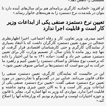
او افزود: «اتحادیه کارگری برنامه‌ای هم برای سال‌های آینده دارد تا
بتوان در بلندمدت نرخ دستمزد را به هزینه‌های خانوار رساند.»
تعیین نرخ دستمزد صنفی یکی از ابداعات وزیر
کار است و قابلیت اجرا ندارد
احمد میدری، وزیر تعاون، کار و رفاه اجتماعی، اخیرا اظهارنظری
جنجالی در مورد تعیین دستمزد کارگران داشت که با انتقاد بسیاری
از نمایندگان کارگری و حتی کارشناسان اقتصادی قرار گرفت. او
تنها چند روز مانده تا پایان سال، از تصمیم وزارت کار برای تعیین
دستمزد صنفی خبر داد و گفت: «ماده ۱۴۱ به ما این اختیار را داده
که برحسب نوع مشاغل و اصناف دستمزد را تعیین کنیم و راهبرد ما
حرکت به این سو است که دستمزد‌ها بر اساس صنوف تعیین شود.»
این در حالیست که نمایندگان کارگری، تعیین دستمزد صنفی را
خلاف قانون می‌دانند. خدایی نیز در گفت‌وگو با تجارت‌نیوز در مورد
تعیین نرخ دستمزد صنفی گفت: «تعیین نرخ دستمزد صنفی یکی از
ابداعات وزیر کار است و تا به الان چنین چیزی وجود نداشته و
قابلیت اجرا ندارد. مواردی که وزیر به آنها اشاره کرد، مغایر با قانون
و حوزه اختیارات اوست و امیدوارم بودیم که وزارتخانه آنها را اصلاح
کند.»