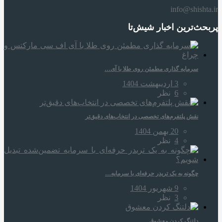
info@shishta.ir
پربحث‌ترین اخبار شیش‌تا
سرمایه‌ گذاری مطمئن روی طلا با آی…
3 اردیبهشت 1404
6
نظر
نقش پلتفرم‌های تخصصی در انتخاب‌های دقیق‌تر
20 بهمن 1404
4
نظر
چگونه به یک تریدر حرفه‌ای با سرمایه…
9 شهریور 1404
3
نظر
دلتنگ کردن معشوق