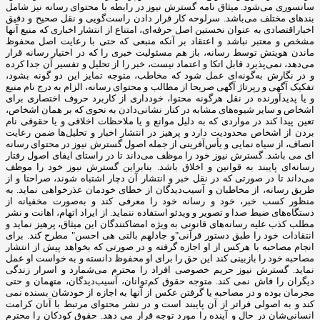
سانسوری می‌شود. میثاق نامه گسترش نیوز در رابطه با محتوای رسانه نیز شامل
بندهای مختلف می‌باشد. سرلوحه کار قرار دادن راست‌گویی و نقل صحیح و دقیق
اخباراقتصادی به ‌عنوان نخستین اصل حرفه‌ای، امتناع از انتشار اخباری که منبع آنها
مشخص و معتبر نباشد و اعتقاد بر آنکه منبعی که حتی با رعایت اصل محفوظ
ماندن هویتش توسط رسانه، باز هم مسئولیت خبری را که در اختیار رسانه قرار
می‌دهد، نمی‌پذیرد قابل اتکا و اعتماد نیست، خبر را از تحلیل و تفسیر آن جدا کرده
و در نگارش به‌گونه‌ای عمل شود که مخاطب، متوجه تمایز این دو گونه بشود،
تفکیک آگهی و رپرتاژ آگهی صریحا از مطالب و محتوای رسانه، الزام به درج نام منبع
و یا پدیدآورنده در نقل هرگونه محتوا، خودداری از کاربرد حروف اختصاری برای
اشخاص و سایر شیوه‌های مشابه در کنار نشانی‌دادن به نحوی که بر همان اشخاص،
تعین پیدا کند در مواردی که به دلیل موانع و یا ملاحظات اخلاقی و یا حقوقی نام
بردن از اشخاص محدودیت دارد و پرهیز در انتشار اخبار و تحلیل‌ها ضمن رعایت
انصاف، از سیاه ‌نمایی و یأس‌آفرینی از جمله اصول گسترش نیوز در محتوای رسانه
ای می باشد. گسترش نیوز خود را موظف می‌داند تا در راستای ایفای اصول رفتار
رسانه‌ای پایبند به قوانین و اخلاق باشد. بنابراین گسترش نیوز خود را موظف
می‌داند تا در صورتی که در نقل خبر و انتشار آن دچار اشتباه شوند، صراحتا و از
طریق رسانه، از مخاطبان و آسیب‌دیدگان از خطای خودمان عذرخواهی نماید. به
منظور کسب خبر، خود و رسانه خود را معرفی کند و به‌صورت مخفیانه از
دستگاه‌های ضبط صدا و تصویر و ویدئو استفاده ننماید. از ایراد اتهام، اهانت و نشر
مطلب کذب علیه رسانه‌های قانونی به ‌ویژه امضاکنندگان این میثاق، پرهیز نماید و
انتقادات‌ خود را طبق دستور قرآنی"و جادلهم بالتی هی احسن" مطرح کند. برای
انجام مصاحبه با هرکس از او اجازه گرفته و در صورتی که بخواهد پیش از انتشار
مصاحبه خود را بازبینی کند این حق را برای او محفوظ دانسته و به خواست او عمل
نماید. گسترش نیوز حریم خصوصی افراد را محترم می‌شمارد و اسرار زندگی
دیگران را فاش نمی کند. متوجه حقوق کم‌توانان، آسیب‌دیدگان، متهمان و حتی
مجرمان بوده و در مصاحبه یا گرفتن عکس از آنها به اجازه از خودشان بسنده نمی
کند و به اصولی فراتر از آن پایبند است و در نشر محتوای مرتبط با آنان کرامت
انسانی‌شان در حال و آینده را مورد توجه قرار می دهد. حقوق کودکان را محترم