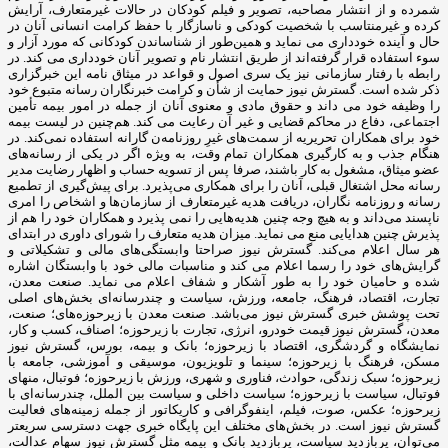
شمرده و از انتشار مصاحبه، تصویر و فیلم کودکان در حالات غیرمتعارف، آرایش
کرده و غیرمنتاسب با شخصیت کودکی و ناسازگار با حفظ کرامت انسانی آنان در
حال و آینده خودداری می نماید و همین‌طور از شناساندن کودکانی که مورد آزار و
سوء استفاده قرار گرفته‌اند از طریق انتشار نام و تصویر آنان خودداری می کند. در
رابطه با رفتار سازمانی نیز یک سری اصول و قواعد در میثاق نامه این خبرگزاری
ذکر شده است. گسترش نیوز حمایت از شأن و کرامت خبرنگاران رسانه متبوع خود
را وظیفه خود می داند و حقوق مادی و معنوی آنان از جمله در امور بیمه تأمین
اجتماعی، دفاع در محاکم قضایی و غیر آن رعایت می کند. هم‌چنین در لیست بیمه
خود برای همکاران تحریریه از سمت‌های غیرِ روزنامه‌ن گارانه استفاده نمی‌کند. در
هنگام جذب و به کارگیری همکاران تمام وقت، به ‌ویژه اگر در یکی از رسانه‌های
عضو میثاق، مشغول به کار باشند، صرفا پس از تسویه‌ حساب و اظهار رضایت مدیر
رسانه محل اشتغال قبلی، آنان را برای همکاری می‌پذیرد. برای پیش‌گیری از تطمیع
رسانه و روزنامه ‌نگاران، دریافت هدیه غیرمتعارف از سازمان‌ها و اشخاص را امری
ناپسند می‌داند و به ‌هیچ ‌وجه چنین هدیه‌هایی را نمی پذیرد و همکاران خود را هم از
پذیرش چنین هدایایی منع می نماید. میزان هدیه متعارف را شورای داوری در ابتدای
هر سال اعلام می‌کند. گسترش نیوز صراحتا وابستگی‌های مالی و تشکیلاتی و
گرایش‌های خود را رسما اعلام می کند و مناسبات مالی خود با وابستگان اشاره
شده و حامیان خود را به ‌طور آشکار و شفاف اعلام می نماید. صنعت معدن،
تجارت، اقتصاد، فرهنگ، جامعه، ورزش، سیاست و چندرسانه‌ای بخش‌های اصلی
تحت پوشش خبری گسترش نیوز می‌باشد. صنعت معدن با زیرحوزه‌های؛ صنعت،
معدن، گسترش نیوز قیمت خودرو، انرژی، تجارت با زیرحوزه؛ اصناف، کسب و کار،
نمایشگاه و گردشگری، اقتصاد با زیرحوزه؛ بانک و بیمه، بورس، گسترش نیوز
مسکن، فرهنگ با زیرحوزه؛ سینما و تلویزیون، موسیقی و آموزشی، جامعه با
زیرحوزه؛ سبک زندگی، حوادث، فناوری و شهری، ورزش با زیرحوزه؛ فوتبال، منهای
فوتبال، سیاست با زیرحوزه؛ سیاست داخلی و سیاست بین الملل، چندرسانه‌ای با
زیرحوزه؛ عکس، صوت، فیلم، اینفوگرافی و کاریکاتور از جمله زمینه‌های فعالیت
گسترش نیوز است. در بخش‌های مختلف این پایگاه خبری جهت دسترسی سریعتر
می‌توان، پربازدید سیاست، پربازدید بانک و بیمه مثل گسترش نیوز سهام عدالت،