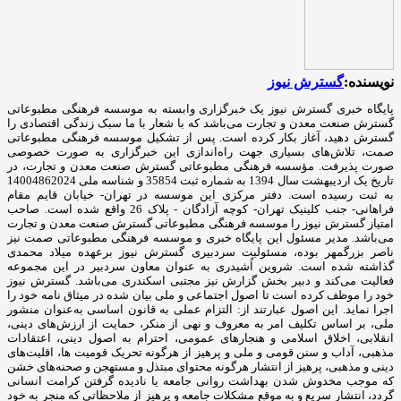
نویسنده:
گسترش نیوز
پایگاه خبری گسترش نیوز یک خبرگزاری وابسته به موسسه فرهنگی مطبوعاتی
گسترش صنعت معدن و تجارت می‌باشد که با شعار با ما سبک زندگی اقتصادی را
گسترش دهید، آغاز بکار کرده است. پس از تشکیل موسسه فرهنگی مطبوعاتی
صمت، تلاش‌های بسیاری جهت راه‌اندازی این خبرگزاری به صورت خصوصی
صورت پذیرفت. مؤسسه فرهنگی مطبوعاتی گسترش صنعت معدن و تجارت، در
تاریخ یک اردیبهشت سال 1394 به شماره ثبت 35854 و شناسه ملی 14004862024
به ثبت رسیده است. دفتر مرکزی این موسسه در تهران- خیابان قایم مقام
فراهانی- جنب کلینیک تهران- کوچه آزادگان - پلاک 26 واقع شده است. صاحب
امتیاز گسترش نیوز را موسسه فرهنگی مطبوعاتی گسترش صنعت معدن و تجارت
می‌باشد. مدیر مسئول این پایگاه خبری و موسسه فرهنگی مطبوعاتی صمت نیز
ناصر بزرگمهر بوده، مسئولیت سردبیری گسترش نیوز برعهده میلاد محمدی
گذاشته شده است. شروین اُشیدری به عنوان معاون سردبیر در این مجموعه
فعالیت می‌کند و دبیر بخش گزارش نیز مجتبی اسکندری می‌باشد. گسترش نیوز
خود را موظف کرده است تا اصول اجتماعی و ملی بیان شده در میثاق نامه خود را
اجرا نماید. این اصول عبارتند از: التزام عملی به قانون اساسی به‌عنوان منشور
ملی، بر اساس تکلیف امر به‌ معروف و نهی از منکر، حمایت از ارزش‌های دینی،
انقلابی، اخلاق اسلامی و هنجارهای عمومی، احترام به اصول دینی، اعتقادات
مذهبی، آداب و سنن قومی و ملی و ‌پرهیز از هرگونه تحریک قومیت ‌ها، اقلیت‌های
دینی و مذهبی، پرهیز از انتشار هرگونه محتوای مبتذل و مستهجن و صحنه‌های خشن
که موجب مخدوش شدن بهداشت روانی جامعه یا نادیده گرفتن کرامت انسانی
گردد، انتشار سریع و به‌ موقع مشکلات جامعه و پرهیز از ملاحظاتی که منجر به خود