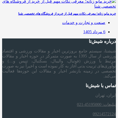
خرید مایو زنانه؛ معرفی نکات مهم قبل از خرید از فروشگاه های تخصصی شنا
صنعت و تجارت و خدمات
6 مرداد 1405
درباره شیش‌تا
شیشتا، سیستم جامع بروزترین اخبار و مقالات ورزشی و اقتصاد
ورزشی از سال 1395 به صورت متمرکز در حوزه اخبار و مقالات
مرتبط با ورزش (فوتبال، والیبال، بسکتبال، تنیس و…) و
نوآوری‌های تربیت بدنی آغاز به کار نموده است و اخیراً نیز به صورت
تخصصی در زمینه بازنشر اخبار و مقالات این حوزه‌ها فعالیت
می‌کند.
تماس با شیش‌تا
ایران، تهران
تبلیغات: 45195000-021
09214572124