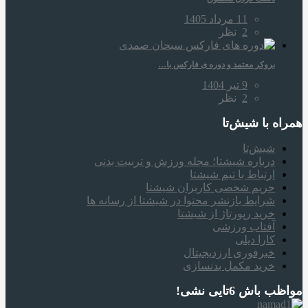
11 مرداد 1405
2
نظر
بروکر معتمد و دوره‌ ی فارکس با…
9 تیر 1404
2
نظر
همراه‌ با شیش‌تا
شیش‌تا
درباره شیشتا؛ مجله ورزش و تربیت بدنی
ارتباط با تیم شیشتا
حریم شخصی کاربران شیشتا
شرایط بازنشر محتوا در شیشتا از رسانه ها
خرید رپورتاژ از شیشتا
آفتاب ورزشی
کارا دیلی
خبرفوری ارزدیجیتال
خرید مکمل بدنسازی
مواظب باش 6تایی نشی!