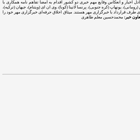
دل اخبار و انعکاس وقایع مهم خبری دو کشور اقدام به امضا تفاهم نامه همکاری با
مانی)، یونهاپ (کره جنوبی)، پرنسا لاتینا (کوبا)، وی ان ای (ویتنام)، جیهان (ترکیه)،
ی‌های طرف قرارداد با خبرگزاری مهر هستند. میثاق اخلاق حرفه‌ای خبرگزاری مهر خود را
اون خبر:
محمدحسین معلم طاهری