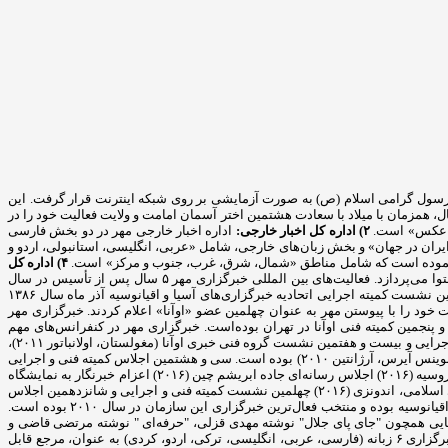
مایشی خود را آغاز کرده و پس از آن در ۲۹ اردیبهشت ماه سال ۸۲. متقارن با ۱۷ ربیع‌الاول، سالروز ولادت رسول گرامی اسلام (ص) به صورت آزمایشی بر روی شبکه اینترنت قرار گرفت. این
 روز اطلاع رسانی دینی فعالیت رسمی خود را به دو زبان فارسی و انگلیسی آغاز کرد و بخش عربی «مهر» ۱۴ دی ماه همان سال، همزمان با میلاد با سعادت هشتمین اختر آسمان امامت و ولایت فعالیت خود را در
 و عکس» است.
۲) اداره کل اخبار خارجی:
اداره اخبار خارجی مهر در دو بخش فارسی
 ایران در جهان» و بخش زبان‌های خارجی، شامل «عربی، انگلیسی، استانبولی، اردو و
۴) اداره کل
به منظور فعالیت مؤثر خبرگزاری مهر در فضای مجازی این اداره در بخش‌های «شبکه‌های اجتماعی، فیلم، اینفوگرافیک، رادیومهر و مجله مهر» به تولید محتوا می‌پردازد. فعالیت‌های بین المللی خبرگزاری مهر ۵ سال پس از تأسیس در سال
۲۰۰۷ به عنوان چهلمین عضو رسمی اتحادیه خبرگزاری‌های آسیا و اقیانوسیه «اوآنا» در سیزدهمین نشست عمومی این اتحادیه پذیرفته شد. بعد از برگزاری بیست و نهمین نشست کمیته اجرایی اتحادیه خبرگزاری‌های آسیا و اقیانوسیه آذر ماه سال ۱۳۸۶
نیز مورد بررسی قرار دادند و موافقت خود را با پیوستن مهر به عنوان چهلمین عضو «اوآنا» اعلام کردند. خبرگزاری مهر
هر در سال ۲۰۰۹ میزبان سی و یکمین نشست کمیته اجرایی و بیست و پنجمین کمیته فنی اوآنا در تهران بوده‌است. خبرگزاری مهر در کنفرانس‌های مهم
بین‌لمللی همچون: المپیک رسانه‌ها (چین ۲۰۰۹)، نشست سران اوآنا (کره جنوبی ۲۰۱۰)، چهاردهمین مجمع عمومی "اوآنا" (استانبول ۲۰۱۰)، سی و سومین نشست کمیته اجرایی و بیست و هفتمین نشست گروه فنی خبری اوآنا (مغولستان، اولانباتور ۲۰۱۱)،
جشن پنجاهمین سال تأسیس اوآنا (بانکوک، تایلند ۲۰۱۲) دومین اجلاس جهانی رسانه‌ها (مسکو ۲۰۱۲) حضور فعال داشته و میهمان ویژه سومین کنگره جهانی خبرگزاری‌ها (بوینس آیرس، آرژانتین ۲۰۱۰) بوده است. سی و هشتمین اجلاس کمیته فنی و اجرایی
اوآنا (فوریه ۲۰۱۵) سی و نهمین اجلاس کمیته فنی و اجرایی اوآنا (نوامبر ۲۰۱۵) اجلاس جهانی اقتصادی قزاقستان (۲۰۱۶) اجلاس جهانی رسانه‌ای اقتصادی سن پترزبورگ، روسیه (۲۰۱۶) اجلاس رسانه‌ای جاده ابریشم چین (۲۰۱۶) اعزام خبرنگار به نمایشگاه
صنعت حلال تایلند به دعوت رسمی دولت تایلند (۲۰۱۶) اعزام خبرنگار به دوره آموزشی خبرگزاری اسپوتنیک روسیه به دعوت رسمی خبرگزاری (۲۰۱۶) کنفرانس رسانه‌های اسلامی، اندونزی (۲۰۱۶) چهلمین نشست کمیته فنی و اجرایی و شانزدهمین اجلاس
مجمع عمومی اوآنا، آذربایجان (نوامبر ۲۰۱۶) پنجمین کنگره جهانی خبرگزاری‌ها، آذربایجان (نوامبر ۲۰۱۶) این خبرگزاری مبتکر پرچم سازمان ۵۰ ساله خبرگزاری‌های آسیا-اقیانوسیه بوده و منتخب فعال‌ترین خبرگزاری این سازمان در سال ۲۰۱۰ بوده است.
ی دریافت کرد. کتاب‌هایی همچون "جای پای جلال" نوشته مهدی قزلی، "حرفه‌ای " نوشته مرتضی قاضی و
"واژه نامه اصطلاحات مطبوعاتی فارسی –انگلیسی" از جمله آثار انتشار یافته این مجموعه است. ارتباط با رسانه‌های جهان نظر به حضور بین‌المللی و اثرگذاری، این خبرگزاری ۶ زبانه (فارسی، عربی، انگلیسی، ترکی، اردو، کردی) به عنوان، مرجع قابل