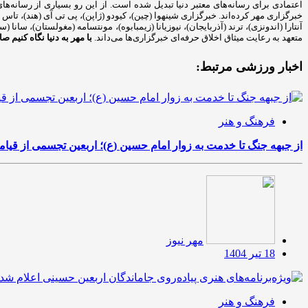
اعتمادی برای رسانه‌های معتبر دنیا تبدیل شده است. از این رو بسیاری از رسانه‌ه
خبرگزاری مهر کرده‌اند. خبرگزاری شینهوا (چین)، کیودو (ژاپن)، پی تی آی (هند)، تاس (ر
آنتارا (اندونزی)، ترند (آذربایجان)، نیوزیانا (زیمبابوه)، مونتسامه (مغولستان)، سان
متعهد به رعایت میثاق اخلاق حرفه‌ای خبرگزاری‌ها می‌داند.
با مهر به دنیا نگاه کنیم
صاح
اخبار ورزشی مرتبط:
فرهنگ و هنر
از جبهه جنگ تا خدمت به زوار امام حسین (ع)؛ اربعین تجسمی از قی
مهر نیوز
18 تیر 1404
فرهنگ و هنر