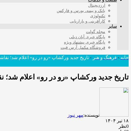
صنعت و خدمات
ارزدیجیتال
بانک و بیمه، بورس و فارکس
تکنولوژی
کارآفرینی و بازاریابی
سایر
مجله گولت
پایگاه خبری آبان دیلی
پایگاه خبری پیشنهاد ویژه
فروشگاه مکمل آرس فیت
خانه
›
فرهنگ و هنر
›
تاریخ جدید ورکشاپ «رو در رو» اعلام شد؛ نقا
تاریخ جدید ورکشاپ «رو در رو» اعلام شد؛ 
نویسنده:
مهر نیوز
۱۸ تیر ۱۴۰۴
0نظر