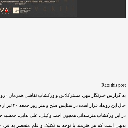
Rate this post
به گزارش خبرنگار مهر، مسترکلاس و ورکشاپ نقاشی همزمان «رو در رو» قرار بود ۲۳ تا ۲۷ خرداد در گالری کاما برگزار شود اما با حمله رژیم صهیونیستی به
حال این رویداد قرار است در ستایش صلح و هنر روز جمعه ۲۰ تیر از ساعت ۱۶ تا ۲۰ با همکاری گالری کاما و گروه سرانی برگزار شود و تا ۲۴ تیر ادامه دارد.
در این ورکشاپ هنرمندانی همچون احمد وکیلی، علی ندایی، جمشید حقی
بدیهی است که هر هنرمند با توجه به تکنیک و قلم منحصر به فرد