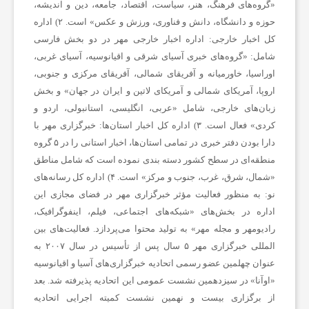
«گروه‌های فرهنگ، هنر، سیاست، اقتصاد، جامعه، دین و اندیشه،
ا
حوزه و دانشگاه، دانش و فناوری، ورزش و عکس» است.
۲) اداره
کل اخبار خارجی:
اداره اخبار خارجی مهر در دو بخش فارسی
شامل: «گروه‌های خبری آسیای شرقی و اقیانوسیه، آسیای غربی،
ن
اوراسیا، خاورمیانه و آفریقای شمالی، آفریقای مرکزی و جنوبی،
اروپا، آمریکای شمالی و آمریکای لاتین و ایران در جهان» و بخش
ا
زبان‌های خارجی، شامل «عربی، انگلیسی، استانبولی، اردو و
کردی» فعال است.
۳) اداره کل اخبار استان‌ها:
خبرگزاری مهر با
دارا بودن دفتر خبری در تمامی استان‌ها، اخبار استانی را در ۵ گروه
خ
منطقه‌ای در سطح کشور دسته بندی نموده است که شامل مناطق
«شمال، شرق، غرب، جنوب و مرکز» است.
۴) اداره کل رسانه‌های
ب
نو:
به منظور فعالیت مؤثر خبرگزاری مهر در فضای مجازی این
اداره در بخش‌های «شبکه‌های اجتماعی، فیلم، اینفوگرافیک،
ا
رادیومهر و مجله مهر» به تولید محتوا می‌پردازد. فعالیت‌های بین
المللی خبرگزاری مهر ۵ سال پس از تأسیس در سال ۲۰۰۷ به
عنوان چهلمین عضو رسمی اتحادیه خبرگزاری‌های آسیا و اقیانوسیه
ر
«اوآنا» در سیزدهمین نشست عمومی این اتحادیه پذیرفته شد. بعد
از برگزاری بیست و نهمین نشست کمیته اجرایی اتحادیه