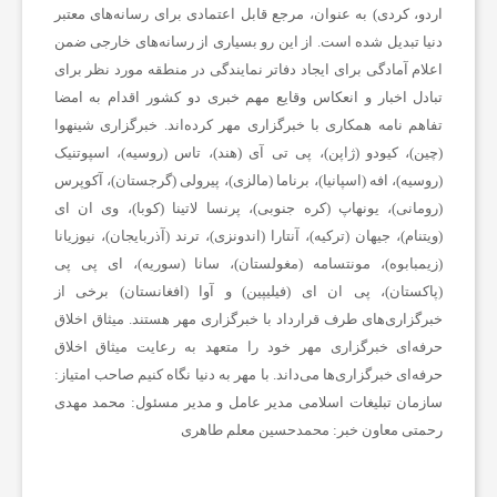
ف
اردو، کردی) به عنوان، مرجع قابل اعتمادی برای رسانه‌های معتبر
دنیا تبدیل شده است. از این رو بسیاری از رسانه‌های خارجی ضمن
اعلام آمادگی برای ایجاد دفاتر نمایندگی در منطقه مورد نظر برای
و
تبادل اخبار و انعکاس وقایع مهم خبری دو کشور اقدام به امضا
تفاهم نامه همکاری با خبرگزاری مهر کرده‌اند. خبرگزاری شینهوا
ت
(چین)، کیودو (ژاپن)، پی تی آی (هند)، تاس (روسیه)، اسپوتنیک
(روسیه)، افه (اسپانیا)، برناما (مالزی)، پیرولی (گرجستان)، آکوپرس
(رومانی)، یونهاپ (کره جنوبی)، پرنسا لاتینا (کوبا)، وی ان ای
س
(ویتنام)، جیهان (ترکیه)، آنتارا (اندونزی)، ترند (آذربایجان)، نیوزیانا
(زیمبابوه)، مونتسامه (مغولستان)، سانا (سوریه)، ای پی پی
ا
(پاکستان)، پی ان ای (فیلیپین) و آوا (افغانستان) برخی از
خبرگزاری‌های طرف قرارداد با خبرگزاری مهر هستند. میثاق اخلاق
ل
حرفه‌ای خبرگزاری مهر خود را متعهد به رعایت میثاق اخلاق
حرفه‌ای خبرگزاری‌ها می‌داند.
با مهر به دنیا نگاه کنیم
صاحب امتیاز:
سازمان تبلیغات اسلامی
مدیر عامل و مدیر مسئول:
محمد مهدی
ا
رحمتی
معاون خبر:
محمدحسین معلم طاهری
خ