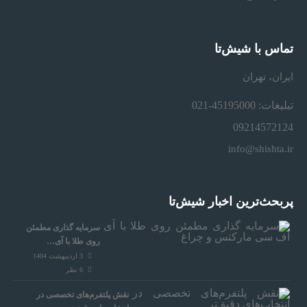
تماس با شیش‌تا
ایران، تهران
تبلیغات: 45195000-021
09214572124
info@shishta.ir
پربحث‌ترین اخبار شیش‌تا
سرمایه‌ گذاری مطمئن
روی طلا با آی…
3 اردیبهشت 1404
6
نظر
نقش پلتفرم‌های تخصصی در