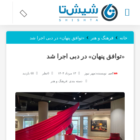
ر
›
›
خانه
فرهنگ و هنر
«توافق پنهان» در دبی اجرا شد
و
«توافق پنهان» در دبی اجرا شد
ز
نویسنده:
مهر نیوز
۱۳ مرداد ۱۴۰۴
0نظر
60 بازدید
دسته بندی :
فرهنگ و هنر
ن
ا
م