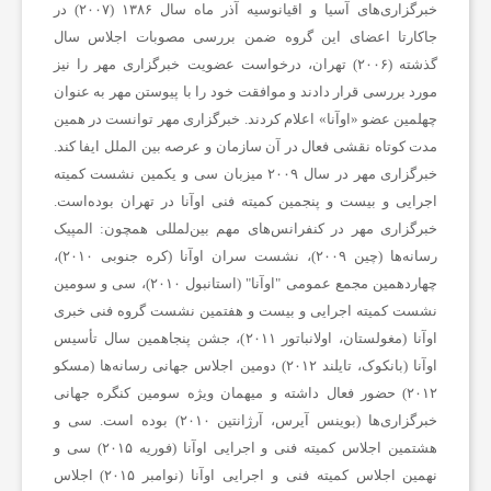
ف
خبرگزاری‌های آسیا و اقیانوسیه آذر ماه سال ۱۳۸۶ (۲۰۰۷) در
جاکارتا اعضای این گروه ضمن بررسی مصوبات اجلاس سال
گذشته (۲۰۰۶) تهران، درخواست عضویت خبرگزاری مهر را نیز
و
مورد بررسی قرار دادند و موافقت خود را با پیوستن مهر به عنوان
چهلمین عضو «اوآنا» اعلام کردند. خبرگزاری مهر توانست در همین
ت
مدت کوتاه نقشی فعال در آن سازمان و عرصه بین الملل ایفا کند.
خبرگزاری مهر در سال ۲۰۰۹ میزبان سی و یکمین نشست کمیته
ب
اجرایی و بیست و پنجمین کمیته فنی اوآنا در تهران بوده‌است.
خبرگزاری مهر در کنفرانس‌های مهم بین‌لمللی همچون: المپیک
رسانه‌ها (چین ۲۰۰۹)، نشست سران اوآنا (کره جنوبی ۲۰۱۰)،
ا
چهاردهمین مجمع عمومی "اوآنا" (استانبول ۲۰۱۰)، سی و سومین
نشست کمیته اجرایی و بیست و هفتمین نشست گروه فنی خبری
ل
اوآنا (مغولستان، اولانباتور ۲۰۱۱)، جشن پنجاهمین سال تأسیس
اوآنا (بانکوک، تایلند ۲۰۱۲) دومین اجلاس جهانی رسانه‌ها (مسکو
۲۰۱۲) حضور فعال داشته و میهمان ویژه سومین کنگره جهانی
ج
خبرگزاری‌ها (بوینس آیرس، آرژانتین ۲۰۱۰) بوده است. سی و
هشتمین اجلاس کمیته فنی و اجرایی اوآنا (فوریه ۲۰۱۵) سی و
ه
نهمین اجلاس کمیته فنی و اجرایی اوآنا (نوامبر ۲۰۱۵) اجلاس