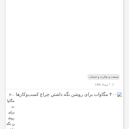
ب
ا
ر
ه
ب
ا
ب‌
ا
ل
م
ن
د
ب
صنعت و تجارت و خدمات
7 مرداد 1405
۴۰۰
مگاوا
ت
برای
روش
ن نگه