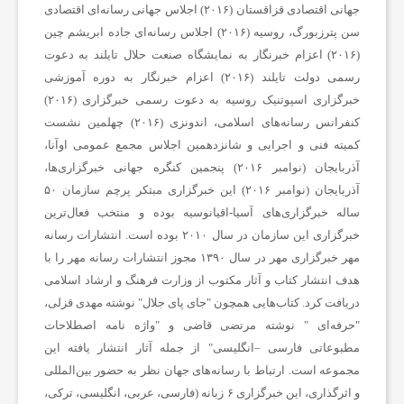
جهانی اقتصادی قزاقستان (۲۰۱۶) اجلاس جهانی رسانه‌ای اقتصادی
ا
سن پترزبورگ، روسیه (۲۰۱۶) اجلاس رسانه‌ای جاده ابریشم چین
(۲۰۱۶) اعزام خبرنگار به نمایشگاه صنعت حلال تایلند به دعوت
رسمی دولت تایلند (۲۰۱۶) اعزام خبرنگار به دوره آموزشی
ن
خبرگزاری اسپوتنیک روسیه به دعوت رسمی خبرگزاری (۲۰۱۶)
کنفرانس رسانه‌های اسلامی، اندونزی (۲۰۱۶) چهلمین نشست
ا
کمیته فنی و اجرایی و شانزدهمین اجلاس مجمع عمومی اوآنا،
آذربایجان (نوامبر ۲۰۱۶) پنجمین کنگره جهانی خبرگزاری‌ها،
آذربایجان (نوامبر ۲۰۱۶) این خبرگزاری مبتکر پرچم سازمان ۵۰
خ
ساله خبرگزاری‌های آسیا-اقیانوسیه بوده و منتخب فعال‌ترین
خبرگزاری این سازمان در سال ۲۰۱۰ بوده است. انتشارات رسانه
ب
مهر خبرگزاری مهر در سال ۱۳۹۰ مجوز انتشارات رسانه مهر را با
هدف انتشار کتاب و آثار مکتوب از وزارت فرهنگ و ارشاد اسلامی
دریافت کرد. کتاب‌هایی همچون "جای پای جلال" نوشته مهدی قزلی،
ا
"حرفه‌ای " نوشته مرتضی قاضی و "واژه نامه اصطلاحات
مطبوعاتی فارسی –انگلیسی" از جمله آثار انتشار یافته این
ر
مجموعه است. ارتباط با رسانه‌های جهان نظر به حضور بین‌المللی
و اثرگذاری، این خبرگزاری ۶ زبانه (فارسی، عربی، انگلیسی، ترکی،