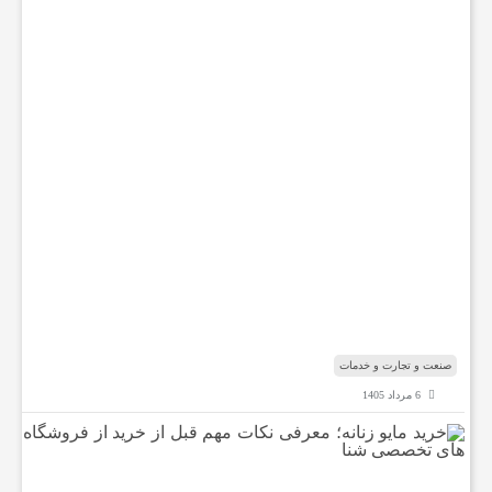
و
ر
و
ی
ی
ب
ه
ا
ی
ر
ا
ن
ر
س
ی
د
صنعت و تجارت و خدمات
6 مرداد 1405
خ
ر
ی