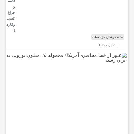
داشت
ن
چراغ
کسب‌
وکار‌ه
ا
صنعت و تجارت و خدمات
7 مرداد 1405
ع
ب
و
ر
ا
ز
خ
ط
م
ح
ا
ص
ر
ه