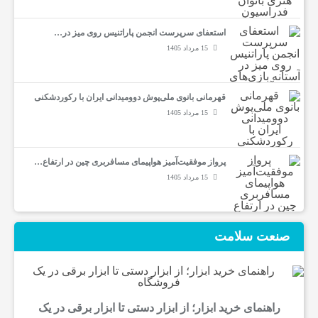
ی
استعفای سرپرست انجمن پاراتنیس روی میز در…
15 مرداد 1405
،
قهرمانی بانوی ملی‌پوش دوومیدانی ایران با رکوردشکنی
س
15 مرداد 1405
ل
پرواز موفقیت‌آمیز هواپیمای مسافربری چین در ارتفاع…
15 مرداد 1405
ا
م
صنعت سلامت
ت
راهنمای خرید ابزار؛ از ابزار دستی تا ابزار برقی در یک
ص