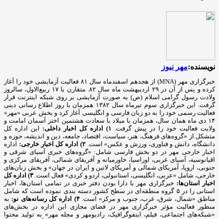
نویسنده:
مهر نیوز
خبرگزاری مهر (MNA) از هجدهم اسفندماه سال ۸۱ فعالیت آزمایشی خود را آغاز
کرده و پس از آن در ۲۹ اردیبهشت ماه سال ۸۲. متقارن با ۱۷ ربیع‌الاول، سالروز
ولادت رسول گرامی اسلام (ص) به صورت آزمایشی بر روی شبکه اینترنت قرار
گرفت. این خبرگزاری سوم تیرماه سال ۱۳۸۲ همزمان با روز اطلاع رسانی دینی
فعالیت رسمی خود را به دو زبان فارسی و انگلیسی آغاز کرد و بخش عربی «مهر»
۱۴ دی ماه همان سال، همزمان با میلاد با سعادت هشتمین اختر آسمان امامت و
ولایت فعالیت خود را در پیش گرفت.
۱) اداره کل اخبار داخلی:
این اداره کل
متشکل از «گروه‌های فرهنگ، هنر، سیاست، اقتصاد، جامعه، دین و اندیشه، حوزه و
دانشگاه، دانش و فناوری، ورزش و عکس» است.
۲) اداره کل اخبار خارجی:
اداره
اخبار خارجی مهر در دو بخش فارسی شامل: «گروه‌های خبری آسیای شرقی و
اقیانوسیه، آسیای غربی، اوراسیا، خاورمیانه و آفریقای شمالی، آفریقای مرکزی و
جنوبی، اروپا، آمریکای شمالی و آمریکای لاتین و ایران در جهان» و بخش زبان‌های
خارجی، شامل «عربی، انگلیسی، استانبولی، اردو و کردی» فعال است.
۳) اداره کل
اخبار استان‌ها:
خبرگزاری مهر با دارا بودن دفتر خبری در تمامی استان‌ها، اخبار
استانی را در ۵ گروه منطقه‌ای در سطح کشور دسته بندی نموده است که شامل
مناطق «شمال، شرق، غرب، جنوب و مرکز» است.
۴) اداره کل رسانه‌های نو:
به
منظور فعالیت مؤثر خبرگزاری مهر در فضای مجازی این اداره در بخش‌های
«شبکه‌های اجتماعی، فیلم، اینفوگرافیک، رادیومهر و مجله مهر» به تولید محتوا