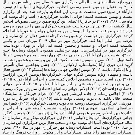
می‌پردازد. فعالیت‌های بین المللی خبرگزاری مهر ۵ سال پس از تأسیس در سال
۲۰۰۷ به عنوان چهلمین عضو رسمی اتحادیه خبرگزاری‌های آسیا و اقیانوسیه
«اوآنا» در سیزدهمین نشست عمومی این اتحادیه پذیرفته شد. بعد از برگزاری
بیست و نهمین نشست کمیته اجرایی اتحادیه خبرگزاری‌های آسیا و اقیانوسیه آذر
ماه سال ۱۳۸۶ (۲۰۰۷) در جاکارتا اعضای این گروه ضمن بررسی مصوبات اجلاس
سال گذشته (۲۰۰۶) تهران، درخواست عضویت خبرگزاری مهر را نیز مورد بررسی
قرار دادند و موافقت خود را با پیوستن مهر به عنوان چهلمین عضو «اوآنا» اعلام
کردند. خبرگزاری مهر توانست در همین مدت کوتاه نقشی فعال در آن سازمان و
عرصه بین الملل ایفا کند. خبرگزاری مهر در سال ۲۰۰۹ میزبان سی و یکمین
نشست کمیته اجرایی و بیست و پنجمین کمیته فنی اوآنا در تهران بوده‌است.
خبرگزاری مهر در کنفرانس‌های مهم بین‌لمللی همچون: المپیک رسانه‌ها (چین
۲۰۰۹)، نشست سران اوآنا (کره جنوبی ۲۰۱۰)، چهاردهمین مجمع عمومی "اوآنا"
(استانبول ۲۰۱۰)، سی و سومین نشست کمیته اجرایی و بیست و هفتمین نشست
گروه فنی خبری اوآنا (مغولستان، اولانباتور ۲۰۱۱)، جشن پنجاهمین سال تأسیس
اوآنا (بانکوک، تایلند ۲۰۱۲) دومین اجلاس جهانی رسانه‌ها (مسکو ۲۰۱۲) حضور فعال
داشته و میهمان ویژه سومین کنگره جهانی خبرگزاری‌ها (بوینس آیرس، آرژانتین
۲۰۱۰) بوده است. سی و هشتمین اجلاس کمیته فنی و اجرایی اوآنا (فوریه ۲۰۱۵)
سی و نهمین اجلاس کمیته فنی و اجرایی اوآنا (نوامبر ۲۰۱۵) اجلاس جهانی
اقتصادی قزاقستان (۲۰۱۶) اجلاس جهانی رسانه‌ای اقتصادی سن پترزبورگ، روسیه
(۲۰۱۶) اجلاس رسانه‌ای جاده ابریشم چین (۲۰۱۶) اعزام خبرنگار به نمایشگاه
صنعت حلال تایلند به دعوت رسمی دولت تایلند (۲۰۱۶) اعزام خبرنگار به دوره
آموزشی خبرگزاری اسپوتنیک روسیه به دعوت رسمی خبرگزاری (۲۰۱۶) کنفرانس
رسانه‌های اسلامی، اندونزی (۲۰۱۶) چهلمین نشست کمیته فنی و اجرایی و
شانزدهمین اجلاس مجمع عمومی اوآنا، آذربایجان (نوامبر ۲۰۱۶) پنجمین کنگره
جهانی خبرگزاری‌ها، آذربایجان (نوامبر ۲۰۱۶) این خبرگزاری مبتکر پرچم سازمان ۵۰
ساله خبرگزاری‌های آسیا-اقیانوسیه بوده و منتخب فعال‌ترین خبرگزاری این سازمان
در سال ۲۰۱۰ بوده است. انتشارات رسانه مهر خبرگزاری مهر در سال ۱۳۹۰ مجوز
انتشارات رسانه مهر را با هدف انتشار کتاب و آثار مکتوب از وزارت فرهنگ و ارشاد