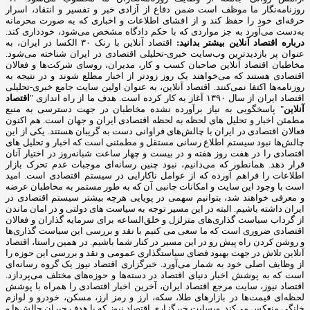
روزنامه‌نگار ما موظف است ضمن دفاع از آزادی خبر و تفسیر و انتقاد، اسرار
حرفه‌ای خود را حفظ کند و از افشای اطلاعات و اخباری که به صورت محرمانه
به‌دست می‌آورد به جز مواردی که با حکم دادگاه مشخص می‌شود، خودداری کند.
درباره اقتصاد آنلاین بیشتر بدانید:
اقتصاد آنلاین با رنک ۳۰ الکسا در ایران، به
عنوان پر بازدیدترین وب‌سایت خبری-تحلیلی اقتصادی در ایران شناخته می‌شود.
مخاطبان اقتصاد آنلاین صاحبان کسب و کار، مدیران، روسای شرکت‌ها و فعالان
اقتصادی هستند که می‌خواهند یک روز زودتر از اخبار مطلع شوند و در نتیجه به
روزنامه‌ها اکتفا نمی‌کنند. اقتصاد آنلاین، به عنوان اولین سایت جامع خبری-تحلیلی
اقتصاد ایران از سال ۱۳۹۰ آغاز به کار کرده است. هدف ما از راه اندازی "
اقتصاد
آنلاین
" پاسخگویی به نیاز برآورده نشده مخاطبان در جهت دسترسی به منبع
مطمئن اخبار و تحلیل های لحظه به لحظه اقتصادی ایران و جهان است. هم اکنون
فعالان اقتصادی در ایران با چالش‌های فراوانی دست به گریبان هستند. یکی از این
چالش‌ها نبود سیستم اطلاع رسانی مستقل و مطمئنی است که اخبار و تحلیل های
اقتصادی را در هفت روز هفته و در بیست و چهار ساعت شبانه‌روز در اختیار آنان
قرار دهد. همانطور که می‌دانیم، نبود چنین رسانه‌ای موجبات عدم تحرک بازار
اطلاعات را فراهم آورده که از عوامل ناکارایی در سیستم اقتصادی است. امید
است با وجود این سایت و امکانات جانبی آن که به طور مستمر به مخاطبان عرضه
و معرفی خواهند شد، بتوانیم سهمی در پویایی هرچه بیشتر سیستم اقتصادی در
ایران داشته باشیم. البته در این مسیر توجه به سیاست های دولتی و در امان ماندن
از گرداب سیاست گذاری‌های متزلزل و خلق‌الساعه برای سرمایه گذاران و فعالان
اقتصادی ضروری است که ما سعی می کنیم با نقد و بررسی این سیاست گذاری‌ها
و روشن کردن راه پیش رو در این مسیر در کنار شما باشیم. در همین راستا، اقتصاد
آنلاین تلاش در جهت بهبود فضای سیاستگذاری عمومی و نقد و بررسی این حوزه را
از وظایف اصلی خود به شمار می‌آورد. خبرگزاری اقتصاد نیوز یک گروه رسانه‌ای
است که به پوشش اخبار دنیای اقتصاد در دسته‌ها و حوزه‌های مختلف می‌پردازد.
اقتصاد نیوز، سایت مرجع اقتصاد ایران، آخرین اخبار اقتصادی را همراه با پوشش
لحظه‌ای قیمت‌ها در بازارهای طلا، سکه، ارز و رمز ارز، مسکن، خودرو و لوازم
خانگی منعکس می‌کند. وبسایت خبرگزاری اقتصاد نیوز که با هدف جبران چالش‌ها و