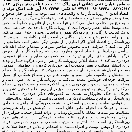
سلماس. خیابان فتحی شقاقی غربی. پلاک ۱۱۶. واحد ۱
تلفن دفتر مرکزی: ۱۳ و
۸۸۲۲۵۶۱۲ - ۸۶۰۹۳۶۲۸ - ۸۶۰۹۳۷۸۶ فکس: ۸۸۰۲۳۶۹۳
آیین نامه اخلاق حرفه‌ای
اقتصاد آنلاین
۱- روزنامه‌نگار ما به واقعیت‌های عینی توجه می‌کند و اخبار صحیح و
دقیق و تفسیرهای منطقی و منصفانه را در اختیار خوانندگان می‌گذارد. روزنامه نگار
ما به هیچ وجه جناحی عمل نمی کند و تنها خط قرمز او قانون و خطوط مشخص
شده توسط مقام معظم رهبری است. ۲- روزنامه‌نگاری یک خدمت اجتماعی است،
نه یک فعالیت بازرگانی و روزنامه‌نگار همواره براساس وجدان اخلاق عمل می‌کند.
در این راستا بخش خبر و بخش بازرگانی در اقتصاد آنلاین کاملا مجزا هستند. ۳-
روزنامه‌نگاران اقتصاد آنلاین اگر اخباری را از منبعی دیگر منتشر کنند، حتما منبع را
ذکر می کنند. ۴- سرقت ادبی، مخدوش ساختن متن‌ها و سندها و حذف اطلاعات
اساسی رویدادها در اقتصاد آنلاین مطرود است. ۵- روزنامه‌نگار ما از پذیرش
هرگونه پاداش مادی برای پیش‌برد مقاصد خصوصی مغایر با مصالح عمومی،
خودداری می‌کند. ۶- اقتصاد آنلاین و روزنامه نگارانش از قبول هرگونه فشار و تهدید
برای انتشار مطالب یا تغییر محتویات آنها، خودداری کرده و از خط‌مشی عمومی
رسانه و اصول شرافت حرفه ای خویش تبعیت می‌کند. ۷- روزنامه‌نگار ما با احترام
به استقلال و حاکمیت ملی، نظم و امنیت عمومی و مصالح همگانی از اصول
شرافت حرفه‌ای خویشتن تبعیت می‌کند. ۸- روزنامه‌نگار ما به اصول دینی و
معتقدات مذهبی، آداب و سنن قومی و ملی، اخلاق حسنه و عفت عمومی احترام
می‌گذارد و از گرایش به تبعیض خصومت آمیز در این زمینه‌ها و همچنین تشویق و
تحریک به جنگ تجاوزکارانه نسبت به کشورهای دیگر خودداری می‌کند. ۹-
روزنامه‌نگار ما برای پاسداشت ارزش‌های اسلامی و انسانی از جمله عدالت‌طلبی،
آزادیخواهی، صلح و امنیت بشر، استقلال و پیشرفت فرهنگی، اجتماعی و اقتصادی
ملت‌ها و فرهنگ‌ها، احترام خاص قائل است. ۱۰- کوشش در راه همزیستی
مسالمت‌آمیز ملت‌ها، مقابله با گسترش وسایل و ادوات کشتار جمعی، جلوگیری از
آلودگی محیط‌زیست و مبارزه علیه سلطه فرهنگی از رسالت‌های مهم
روزنامه‌نگاری است. ۱۱- احترام به حیثیت شخصی و حریم خصوصی افراد،
خودداری از توهین، تهمت و افتراء نسبت به اشخاص و تلاش در حفظ سلامت و
آرامش روانی جامعه از وظایف روزنامه‌نگاران ما محسوب می‌شود. ۱۲-