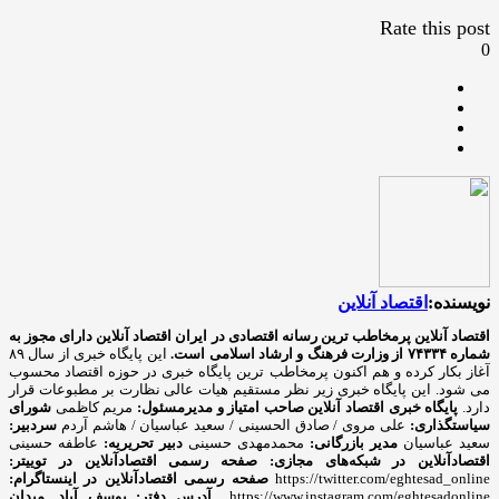
Rate this post
0
نویسنده:
اقتصاد آنلاین
اقتصاد آنلاین پرمخاطب ترین رسانه اقتصادی در ایران
اقتصاد آنلاین دارای مجوز به
شماره ۷۴۳۳۴ از وزارت فرهنگ و ارشاد اسلامی است.
این پایگاه خبری از سال ۸۹
آغاز بکار کرده و هم اکنون پرمخاطب ترین پایگاه خبری در حوزه اقتصاد محسوب
می شود. این پایگاه خبری زیر نظر مستقیم هیات عالی نظارت بر مطبوعات قرار
دارد.
پایگاه خبری اقتصاد آنلاین
صاحب امتیاز و مدیرمسئول:
مریم کاظمی
شورای
سیاستگذاری:
علی مروی / صادق الحسینی / سعید عباسیان / هاشم آردم
سردبیر:
سعید عباسیان
مدیر بازرگانی:
محمدمهدی حسینی
دبیر تحریریه:
عاطفه حسینی
اقتصادآنلاین در شبکه‌های مجازی:
صفحه رسمی اقتصادآنلاین در توییتر:
https://twitter.com/eghtesad_online
صفحه رسمی اقتصادآنلاین در اینستاگرام:
https://www.instagram.com/eghtesadonline_
آدرس دفتر: یوسف آباد. میدان