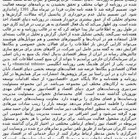
شده در روزنامه از جهات مختلف و تحقق بخشیدن به برنامه‌های توسعه فعالیت
خود، تصمیم گرفته شد تا هفته نامه تجارت فردا در تیرماه سال 1391 راه‌اندازی
شود. این تصمیم بدلیل عدم برخورداری از پتانسیل ارائه مقالات، گزارش‌ها و
محتوای تحلیلی که از عمق بیشتری برخوردار هستند، در روزنامه دنیای اقتصاد اخذ
شده است. وی اظهار می‌کند که یک فعال اقتصادی به هر ترتیب در فرآیند کاری خود
در طول روز به اطلاعاتی نیاز پیدا خواهد کرد که نه در قالب روزنامه و نه در قالب
هفته‌نامه نمی‌گنجد. پکیجی تشکیل شده از اخبار، گزارش و تحلیل در قالب بسته‌ای
قابل استفاده هم در لپ‌تاب‌ها و کامپیوترهای شخصی و هم موبایل‌های هوشمند
می‌تواند کارایی گردش باز اطلاعات را برای فعالان بخش خصوصی و بنگاه‌ها
افزایش دهد. به گفته مدیر عامل این شرکت، در گام‌های بعدی برای مرتفع سازی
چالش‌های رسانه در ایران از منظر اقتصادی بدنبال ایجاد یک منبع به زبان اصلی
برای سرمایه‌گذاران خارجی برآمدیم تا بتواند از آن منبع کسب اطلاعات کند. بدین
ترتیب، یکی از اجزای هلدینگ یعنی روزنامه انگلیسی «financial tribion» را به
فعالان اقتصادی و بنگاه‌ها عرضه شد. فعالیت‌های توسعه بخشی دنیای اقتصاد تابان
ادامه دارد و در این راستا نیز مرکز پژوهش‌ها، انتشارات، مرکز همایش‌ها در کنار
روزنامه و هفته‌نامه و حالا پایگاه خبری «اقتصادنیوز» از جمله اقدامات توسعه
بخشی به ارکان‌های مختلف این مجموعه می‌باشد. در این مجموعه مسئولیت
سردبیری وب‌سایت‌های خبری دنیای اقتصاد و اقتصادنیوز برعهده آقای مهدی
نوروزیان گذاشته شده است. آقای محمدصادق نخجوانی مسئولیت مدیریت
وب‌سایت‌ها و فضای مجازی را برعهده دارد. معاونت وبسایت‌های خبری دنیای
اقتصاد را فاطمه استیری انجام می‌دهد. توسعه بازار را زینب سادات میرهادی
مدیریت می‌کند. به منظور انجام وظایف دبیر سایت اقتصاد نیوز از توان حمید متقی
بهره گرفته می‌شود و امیر اشراقی نیز در سمت مدیریت روابط عمومی این
خبرگزاری مشغول فعالیت می‌باشد. برای برقراری تماس با هر بخش و مسئول
مربوطه در اقتصاد نیوز راه‌های ارتباطی مختلفی در اختیار کاربران گذاشته شده
است. کاربران می‌توانند از طریق تلفن تماس و نمابرهای درج شده در وبسایت این
خبرگزاری با بخش مدنظر ارتباط برقرار کنند. از دیگر خدماتی که در اقتصاد نیوز
ارائه می‌شود، انجام تبلیغات بنری و رپورتاژ آگهی برای سایر سایت‌هایی است که