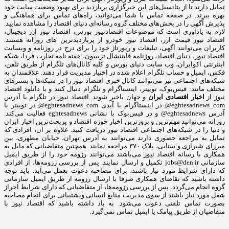
تمایل دارند تا از پتانسیل‌های این خبرگزاری پربازدید برای بهبود وضعیت سایت خود
بهره ببرند. در صفحه تماس با شما می‌توانید، راه‌های تماس برای هماهنگی و
پذیرش آگهی را در بخش‌های مختلف گروه رسانه‌ای دنیای اقتصاد را مشاهده نمایید.
لازم به یادآوری است که موضوعات اقتصادنیوز بورس، اقتصاد نیوز ارز دیجیتال،
اقتصاد نیوز قیمت ارز، اقتصاد نیوز خودرو از پربازدیدترین های روزانه هستند.
کاربران می‌توانند آگهی، تبلیغات و رپورتاژ خود را برای درج در روزنامه و وبسایت
اقتصاد نیوز، دنیای اقتصاد، روزنامه فایننشال تریبیون، هفته نامه تجارت فردا، شبکه
اینترنتی اکوایران، وب سایت دنیای بورس و کلیه کانال‌های تلگرام از طریق تلفن،
فکس، ایمیل و حساب تلگرام اعلام شده در اختیار مدیریت قرار دهند. علاقمندان به
شبکه‎‌های اجتماعی نیز می‌توانند کانال خبری اقتصاد نیوز را در شبکه‌ها و بسترهای
مختلف مانند: فیس‌بوک، توییتر، اینستاگرام و تلگرام دنبال کنند و با دانلود اقتصاد
نیوز از
اخبار اقتصادی ایران
و جهان باخبر شوند. اقتصاد نیوز در تلگرام با آدرس
eghtesadnews_com@ در اینستاگرام با آیدی eghtesadnews_com@ در توییتر با
آدرس eghtesadnews@ و در فیس‌بوک با نشانی eghtesadnews فعالیت می‌کند.
روزانه می‌توانید مهم‌ترین و بروزترین اخبار حوزه اقتصاد و پربحث‌ترین اخبار ایران
و دنیا را در شبکه‌های اجتماعی اقتصاد نیوز دریافت کنید. علاوه بر آن، افرادی که
تمایل به مراجعه حضوری دارند می‌توانند به آدرس تهران، خیابان مطهری، بین
میرزای شیرازی و سنایی، پلاک ۳۷۰ مراجعه نمایند. همچنین متقاضیانی که مایل به
همکاری با رسانه‌ اقتصاد نیوز می‌باشند می‌توانند رزومه خود را از طریق ایمیل
سازمانی jobs@den.ir تکمیل و ارسال نمایند. پس از بررسی رزومه‌ها، از افرادی
که دارای شرایط مورد نیاز باشند، برای مصاحبه دعوت بعمل می‌آید. باید توجه
داشته باشید که تقاضای همکاری صرفا با ارسال رزومه از طریق ایمیل سازمانی
گروه انجام می‌گردد. پس از بررسی رزومه‌ها، از متقاضیانی که دارای شرایط احراز
شغل مورد نیاز باشند از سوی مدیریت منابع انسانی وپشتیبانی برای انجام مصاحبه
بصورت تماس تلفنی دعوت می‌شود. به یاد داشته باشید که اقتصاد نیوز با
متقاضیان از طریق پیامک یا ایمیل تماس نمی‌گیرد.