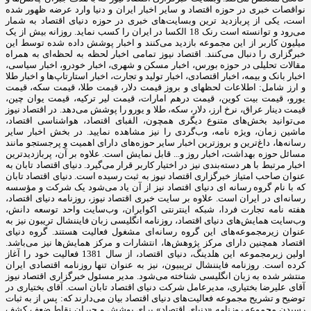
نواقصات خبری در حوزه اقتصاد و سایر اخبار ایران و دنیا وارد عرضه ظهور شده
است، یکی از پربازدید ترین وبسایت‌های خبری در حوزه دنیای اقتصاد به شمار
می‌رود و توانسته است رنک 18 الکسا در ایران را کسب نماید. روزانه بیش از یک
میلیون کاربر از این مجموعه بازدید می‌کنند و اخبار پوشش داده شده توسط این
خبرگزاری را دنبال می‌کنند. اقتصاد نیوز تمامی اخبار لحظه به لحظه‌ای به همراه
مقالات تحلیلی در حوزه بورس، اخبار مسکن و شهری، اخبار خودرو، اخبار سیاسی،
اخبار بانک و بیمه، اخبار اقتصادی، اخبار تولید و تجارت، اخبار استارتاپ‌ها و اخبار طلا
و ارز شامل: اطلاعات لحظهای و بروز قیمت دلار، قیمت طلا، قیمت سکه، قیمت
یورو، قیمت بیت کوین، قیمت درهم امارات، قیمت لیر ترکیه، قیمت یوان چین،
قیمت دینار عراق، نرخ ارز، دلار، سکه، طلا و یورو را پوشش می‌دهد. در اقتصاد نیوز
می‌توانید بخش‌های متنوع دیگری همچون، الفبای اقتصاد، هواشناسی اقتصاد،
ماشین زمان، ویژه نامه، وب‌گردی را نیز مشاهده نمایید. در بخش اخبار سایر
رسانه‌ها، داغ‌ترین و بروزترین اخبار سایر حوزه‌های دارای اهمیت و پرجستجو مانند
مسائل حوزه بهداشت، اخبار روز و... قابل نمایش است. علاوه بر آن، پربازدیدترین
اخبار مرتبط با هر دسته‌بندی نیز در اختیار کاربر قرار می‌گیرد. دنیای اقتصاد تابان به
عنوان صاحب امتیاز خبرگزاری اقتصاد نیوز به ثبت رسیده است. دنیای اقتصاد تابان
که با نام گروه رسانه ای دنیای اقتصاد نیز از آن یاد می‌شود یک شرکت و مؤسسه
رسانه‌ای در ایران است. علاوه بر سایت خبری اقتصاد نیوز، روزنامه دنیای اقتصاد،
هفته ‌نامه تجارت فردا، شبکه اینترنتی اکوایران، وب‌سایت واحد توسعه دانش،
وب‌سایت همایش‌های دنیای اقتصاد، روزنامه انگلیسی ‌زبان فایننشال تریبون نیز به
عنوان زیرمجموعه‌های این گروه رسانه‌ای مشغول فعالیت هستند. گروه دنیای
اقتصاد همچنین دارای مرکز پژوهش‌ها، انتشارات و مرکز همایش‌ها نیز می‌باشد.
اولین زیرمجموعه این هلدینگ، دنیای اقتصاد، از سال 1381 فعالیت خود را آغاز
کرده است. روزنامه فایننشال تریبیون، نیز به عنوان تنها روزنامه اقتصادی ایران
منتشر شده به زبان انگلیسی شناخته می‌شود. مدیر مسئول خبرگزاری اقتصاد نیوز
آقای علیرضا بختیاری، مدیرعامل شرکت دنیای اقتصاد تابان است. آقای بختیاری در
توضیح و تشریح مجموعه فعالیت‌های دنیای اقتصاد بیان می‌دارند که: پس از به ثبات
رسیدن مجموعه روزنامه «دنیای اقتصاد» برای پوشش و جبران نقاط ضعف کشف