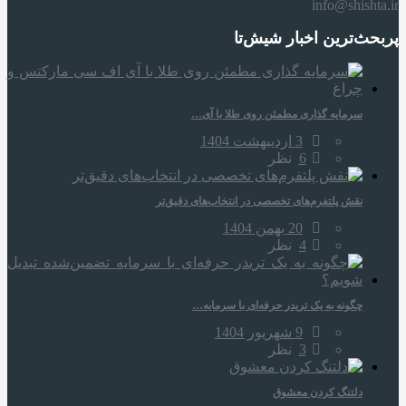
info@shishta.ir
پربحث‌ترین اخبار شیش‌تا
سرمایه‌ گذاری مطمئن روی طلا با آی…
3 اردیبهشت 1404
6
نظر
نقش پلتفرم‌های تخصصی در انتخاب‌های دقیق‌تر
20 بهمن 1404
4
نظر
چگونه به یک تریدر حرفه‌ای با سرمایه…
9 شهریور 1404
3
نظر
دلتنگ کردن معشوق