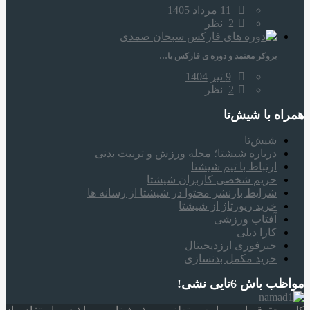
11 مرداد 1405
2
نظر
بروکر معتمد و دوره‌ ی فارکس با…
9 تیر 1404
2
نظر
همراه‌ با شیش‌تا
شیش‌تا
درباره شیشتا؛ مجله ورزش و تربیت بدنی
ارتباط با تیم شیشتا
حریم شخصی کاربران شیشتا
شرایط بازنشر محتوا در شیشتا از رسانه ها
خرید رپورتاژ از شیشتا
آفتاب ورزشی
کارا دیلی
خبرفوری ارزدیجیتال
خرید مکمل بدنسازی
مواظب باش 6تایی نشی!