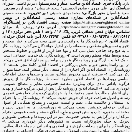
دارد.
پایگاه خبری اقتصاد آنلاین
صاحب امتیاز و مدیرمسئول:
مریم کاظمی
شورای
سیاستگذاری:
علی مروی / صادق الحسینی / سعید عباسیان / هاشم آردم
سردبیر:
سعید عباسیان
مدیر بازرگانی:
محمدمهدی حسینی
دبیر تحریریه:
عاطفه حسینی
اقتصادآنلاین در شبکه‌های مجازی:
صفحه رسمی اقتصادآنلاین در توییتر:
https://twitter.com/eghtesad_online
صفحه رسمی اقتصادآنلاین در اینستاگرام:
https://www.instagram.com/eghtesadonline_
آدرس دفتر: یوسف آباد. میدان
سلماس. خیابان فتحی شقاقی غربی. پلاک ۱۱۶. واحد ۱
تلفن دفتر مرکزی: ۱۳ و
۸۸۲۲۵۶۱۲ - ۸۶۰۹۳۶۲۸ - ۸۶۰۹۳۷۸۶ فکس: ۸۸۰۲۳۶۹۳
آیین نامه اخلاق حرفه‌ای
اقتصاد آنلاین
۱- روزنامه‌نگار ما به واقعیت‌های عینی توجه می‌کند و اخبار صحیح و
دقیق و تفسیرهای منطقی و منصفانه را در اختیار خوانندگان می‌گذارد. روزنامه نگار
ما به هیچ وجه جناحی عمل نمی کند و تنها خط قرمز او قانون و خطوط مشخص
شده توسط مقام معظم رهبری است. ۲- روزنامه‌نگاری یک خدمت اجتماعی است،
نه یک فعالیت بازرگانی و روزنامه‌نگار همواره براساس وجدان اخلاق عمل می‌کند.
در این راستا بخش خبر و بخش بازرگانی در اقتصاد آنلاین کاملا مجزا هستند. ۳-
روزنامه‌نگاران اقتصاد آنلاین اگر اخباری را از منبعی دیگر منتشر کنند، حتما منبع را
ذکر می کنند. ۴- سرقت ادبی، مخدوش ساختن متن‌ها و سندها و حذف اطلاعات
اساسی رویدادها در اقتصاد آنلاین مطرود است. ۵- روزنامه‌نگار ما از پذیرش
هرگونه پاداش مادی برای پیش‌برد مقاصد خصوصی مغایر با مصالح عمومی،
خودداری می‌کند. ۶- اقتصاد آنلاین و روزنامه نگارانش از قبول هرگونه فشار و تهدید
برای انتشار مطالب یا تغییر محتویات آنها، خودداری کرده و از خط‌مشی عمومی
رسانه و اصول شرافت حرفه ای خویش تبعیت می‌کند. ۷- روزنامه‌نگار ما با احترام
به استقلال و حاکمیت ملی، نظم و امنیت عمومی و مصالح همگانی از اصول
شرافت حرفه‌ای خویشتن تبعیت می‌کند. ۸- روزنامه‌نگار ما به اصول دینی و
معتقدات مذهبی، آداب و سنن قومی و ملی، اخلاق حسنه و عفت عمومی احترام
می‌گذارد و از گرایش به تبعیض خصومت آمیز در این زمینه‌ها و همچنین تشویق و
تحریک به جنگ تجاوزکارانه نسبت به کشورهای دیگر خودداری می‌کند. ۹-
روزنامه‌نگار ما برای پاسداشت ارزش‌های اسلامی و انسانی از جمله عدالت‌طلبی،
آزادیخواهی، صلح و امنیت بشر، استقلال و پیشرفت فرهنگی، اجتماعی و اقتصادی