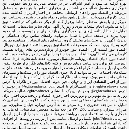
بهره گرفته می‌شود و امیر اشراقی نیز در سمت مدیریت روابط عمومی این
خبرگزاری مشغول فعالیت می‌باشد. برای برقراری تماس با هر بخش و مسئول
مربوطه در اقتصاد نیوز راه‌های ارتباطی مختلفی در اختیار کاربران گذاشته شده
است. کاربران می‌توانند از طریق تلفن تماس و نمابرهای درج شده در وبسایت این
خبرگزاری با بخش مدنظر ارتباط برقرار کنند. از دیگر خدماتی که در اقتصاد نیوز
ارائه می‌شود، انجام تبلیغات بنری و رپورتاژ آگهی برای سایر سایت‌هایی است که
تمایل دارند تا از پتانسیل‌های این خبرگزاری پربازدید برای بهبود وضعیت سایت خود
بهره ببرند. در صفحه تماس با شما می‌توانید، راه‌های تماس برای هماهنگی و
پذیرش آگهی را در بخش‌های مختلف گروه رسانه‌ای دنیای اقتصاد را مشاهده نمایید.
لازم به یادآوری است که موضوعات اقتصادنیوز بورس، اقتصاد نیوز ارز دیجیتال،
اقتصاد نیوز قیمت ارز، اقتصاد نیوز خودرو از پربازدیدترین های روزانه هستند.
کاربران می‌توانند آگهی، تبلیغات و رپورتاژ خود را برای درج در روزنامه و وبسایت
اقتصاد نیوز، دنیای اقتصاد، روزنامه فایننشال تریبیون، هفته نامه تجارت فردا، شبکه
اینترنتی اکوایران، وب سایت دنیای بورس و کلیه کانال‌های تلگرام از طریق تلفن،
فکس، ایمیل و حساب تلگرام اعلام شده در اختیار مدیریت قرار دهند. علاقمندان به
شبکه‎‌های اجتماعی نیز می‌توانند کانال خبری اقتصاد نیوز را در شبکه‌ها و بسترهای
مختلف مانند: فیس‌بوک، توییتر، اینستاگرام و تلگرام دنبال کنند و با دانلود اقتصاد
نیوز از
اخبار اقتصادی ایران
و جهان باخبر شوند. اقتصاد نیوز در تلگرام با آدرس
eghtesadnews_com@ در اینستاگرام با آیدی eghtesadnews_com@ در توییتر با
آدرس eghtesadnews@ و در فیس‌بوک با نشانی eghtesadnews فعالیت می‌کند.
روزانه می‌توانید مهم‌ترین و بروزترین اخبار حوزه اقتصاد و پربحث‌ترین اخبار ایران
و دنیا را در شبکه‌های اجتماعی اقتصاد نیوز دریافت کنید. علاوه بر آن، افرادی که
تمایل به مراجعه حضوری دارند می‌توانند به آدرس تهران، خیابان مطهری، بین
میرزای شیرازی و سنایی، پلاک ۳۷۰ مراجعه نمایند. همچنین متقاضیانی که مایل به
همکاری با رسانه‌ اقتصاد نیوز می‌باشند می‌توانند رزومه خود را از طریق ایمیل
سازمانی jobs@den.ir تکمیل و ارسال نمایند. پس از بررسی رزومه‌ها، از افرادی
که دارای شرایط مورد نیاز باشند، برای مصاحبه دعوت بعمل می‌آید. باید توجه
داشته باشید که تقاضای همکاری صرفا با ارسال رزومه از طریق ایمیل سازمانی