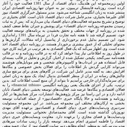
اولین زیرمجموعه این هلدینگ، دنیای اقتصاد، از سال 1381 فعالیت خود را آغاز
کرده است. روزنامه فایننشال تریبیون، نیز به عنوان تنها روزنامه اقتصادی ایران
منتشر شده به زبان انگلیسی شناخته می‌شود. مدیر مسئول خبرگزاری اقتصاد نیوز
آقای علیرضا بختیاری، مدیرعامل شرکت دنیای اقتصاد تابان است. آقای بختیاری در
توضیح و تشریح مجموعه فعالیت‌های دنیای اقتصاد بیان می‌دارند که: پس از به ثبات
رسیدن مجموعه روزنامه «دنیای اقتصاد» برای پوشش و جبران نقاط ضعف کشف
شده در روزنامه از جهات مختلف و تحقق بخشیدن به برنامه‌های توسعه فعالیت
خود، تصمیم گرفته شد تا هفته نامه تجارت فردا در تیرماه سال 1391 راه‌اندازی
شود. این تصمیم بدلیل عدم برخورداری از پتانسیل ارائه مقالات، گزارش‌ها و
محتوای تحلیلی که از عمق بیشتری برخوردار هستند، در روزنامه دنیای اقتصاد اخذ
شده است. وی اظهار می‌کند که یک فعال اقتصادی به هر ترتیب در فرآیند کاری خود
در طول روز به اطلاعاتی نیاز پیدا خواهد کرد که نه در قالب روزنامه و نه در قالب
هفته‌نامه نمی‌گنجد. پکیجی تشکیل شده از اخبار، گزارش و تحلیل در قالب بسته‌ای
قابل استفاده هم در لپ‌تاب‌ها و کامپیوترهای شخصی و هم موبایل‌های هوشمند
می‌تواند کارایی گردش باز اطلاعات را برای فعالان بخش خصوصی و بنگاه‌ها
افزایش دهد. به گفته مدیر عامل این شرکت، در گام‌های بعدی برای مرتفع سازی
چالش‌های رسانه در ایران از منظر اقتصادی بدنبال ایجاد یک منبع به زبان اصلی
برای سرمایه‌گذاران خارجی برآمدیم تا بتواند از آن منبع کسب اطلاعات کند. بدین
ترتیب، یکی از اجزای هلدینگ یعنی روزنامه انگلیسی «financial tribion» را به
فعالان اقتصادی و بنگاه‌ها عرضه شد. فعالیت‌های توسعه بخشی دنیای اقتصاد تابان
ادامه دارد و در این راستا نیز مرکز پژوهش‌ها، انتشارات، مرکز همایش‌ها در کنار
روزنامه و هفته‌نامه و حالا پایگاه خبری «اقتصادنیوز» از جمله اقدامات توسعه
بخشی به ارکان‌های مختلف این مجموعه می‌باشد. در این مجموعه مسئولیت
سردبیری وب‌سایت‌های خبری دنیای اقتصاد و اقتصادنیوز برعهده آقای مهدی
نوروزیان گذاشته شده است. آقای محمدصادق نخجوانی مسئولیت مدیریت
وب‌سایت‌ها و فضای مجازی را برعهده دارد. معاونت وبسایت‌های خبری دنیای
اقتصاد را فاطمه استیری انجام می‌دهد. توسعه بازار را زینب سادات میرهادی
مدیریت می‌کند. به منظور انجام وظایف دبیر سایت اقتصاد نیوز از توان حمید متقی