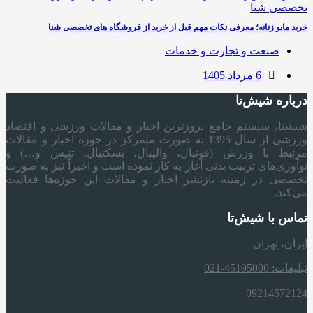
خرید مایو زنانه؛ معرفی نکات مهم قبل از خرید از فروشگاه های تخصصی شنا
صنعت و تجارت و خدمات
6 مرداد 1405
درباره شیش‌تا
شیشتا، سیستم جامع بروزترین اخبار و مقالات ورزشی و اقتصاد
ورزشی از سال 1395 به صورت متمرکز در حوزه اخبار و مقالات
مرتبط با ورزش (فوتبال، والیبال، بسکتبال، تنیس و…) و
نوآوری‌های تربیت بدنی آغاز به کار نموده است و اخیراً نیز به صورت
تخصصی در زمینه بازنشر اخبار و مقالات این حوزه‌ها فعالیت
می‌کند.
تماس با شیش‌تا
ایران، تهران
تبلیغات: 45195000-021
09214572124