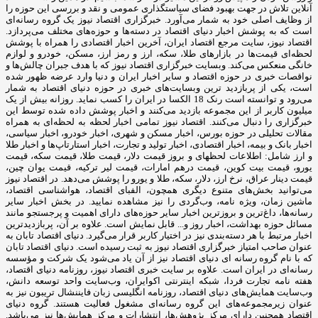
آنلاین تلاش در جهت بهبود فضای سیاستگذاری عمومی و نقد و بررسی این حوزه را
از وظایف اصلی خود به شمار می‌آورد. خبرگزاری اقتصاد نیوز یک گروه رسانه‌ای
است که به پوشش اخبار دنیای اقتصاد در دسته‌ها و حوزه‌های مختلف می‌پردازد.
اقتصاد نیوز، سایت مرجع اقتصاد ایران، آخرین اخبار اقتصادی را همراه با پوشش
لحظه‌ای قیمت‌ها در بازارهای طلا، سکه، ارز و رمز ارز، مسکن، خودرو و لوازم
خانگی منعکس می‌کند. وبسایت خبرگزاری اقتصاد نیوز که با هدف جبران چالش‌ها و
نواقصات خبری در حوزه اقتصاد و سایر اخبار ایران و دنیا وارد عرضه ظهور شده
است، یکی از پربازدید ترین وبسایت‌های خبری در حوزه دنیای اقتصاد به شمار
می‌رود و توانسته است رنک 18 الکسا در ایران را کسب نماید. روزانه بیش از یک
میلیون کاربر از این مجموعه بازدید می‌کنند و اخبار پوشش داده شده توسط این
خبرگزاری را دنبال می‌کنند. اقتصاد نیوز تمامی اخبار لحظه به لحظه‌ای به همراه
مقالات تحلیلی در حوزه بورس، اخبار مسکن و شهری، اخبار خودرو، اخبار سیاسی،
اخبار بانک و بیمه، اخبار اقتصادی، اخبار تولید و تجارت، اخبار استارتاپ‌ها و اخبار طلا
و ارز شامل: اطلاعات لحظهای و بروز قیمت دلار، قیمت طلا، قیمت سکه، قیمت
یورو، قیمت بیت کوین، قیمت درهم امارات، قیمت لیر ترکیه، قیمت یوان چین،
قیمت دینار عراق، نرخ ارز، دلار، سکه، طلا و یورو را پوشش می‌دهد. در اقتصاد نیوز
می‌توانید بخش‌های متنوع دیگری همچون، الفبای اقتصاد، هواشناسی اقتصاد،
ماشین زمان، ویژه نامه، وب‌گردی را نیز مشاهده نمایید. در بخش اخبار سایر
رسانه‌ها، داغ‌ترین و بروزترین اخبار سایر حوزه‌های دارای اهمیت و پرجستجو مانند
مسائل حوزه بهداشت، اخبار روز و... قابل نمایش است. علاوه بر آن، پربازدیدترین
اخبار مرتبط با هر دسته‌بندی نیز در اختیار کاربر قرار می‌گیرد. دنیای اقتصاد تابان به
عنوان صاحب امتیاز خبرگزاری اقتصاد نیوز به ثبت رسیده است. دنیای اقتصاد تابان
که با نام گروه رسانه ای دنیای اقتصاد نیز از آن یاد می‌شود یک شرکت و مؤسسه
رسانه‌ای در ایران است. علاوه بر سایت خبری اقتصاد نیوز، روزنامه دنیای اقتصاد،
هفته ‌نامه تجارت فردا، شبکه اینترنتی اکوایران، وب‌سایت واحد توسعه دانش،
وب‌سایت همایش‌های دنیای اقتصاد، روزنامه انگلیسی ‌زبان فایننشال تریبون نیز به
عنوان زیرمجموعه‌های این گروه رسانه‌ای مشغول فعالیت هستند. گروه دنیای
اقتصاد همچنین دارای مرکز پژوهش‌ها، انتشارات و مرکز همایش‌ها نیز می‌باشد.