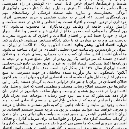
ملت‌ها و فرهنگ‌ها، احترام خاص قائل است. ۱۰- کوشش در راه همزیستی
مسالمت‌آمیز ملت‌ها، مقابله با گسترش وسایل و ادوات کشتار جمعی، جلوگیری از
آلودگی محیط‌زیست و مبارزه علیه سلطه فرهنگی از رسالت‌های مهم
روزنامه‌نگاری است. ۱۱- احترام به حیثیت شخصی و حریم خصوصی افراد،
خودداری از توهین، تهمت و افتراء نسبت به اشخاص و تلاش در حفظ سلامت و
آرامش روانی جامعه از وظایف روزنامه‌نگاران ما محسوب می‌شود. ۱۲-
روزنامه‌نگار ما موظف است ضمن دفاع از آزادی خبر و تفسیر و انتقاد، اسرار
حرفه‌ای خود را حفظ کند و از افشای اطلاعات و اخباری که به صورت محرمانه
به‌دست می‌آورد به جز مواردی که با حکم دادگاه مشخص می‌شود، خودداری کند.
درباره اقتصاد آنلاین بیشتر بدانید:
اقتصاد آنلاین با رنک ۳۰ الکسا در ایران، به
عنوان پر بازدیدترین وب‌سایت خبری-تحلیلی اقتصادی در ایران شناخته می‌شود.
مخاطبان اقتصاد آنلاین صاحبان کسب و کار، مدیران، روسای شرکت‌ها و فعالان
اقتصادی هستند که می‌خواهند یک روز زودتر از اخبار مطلع شوند و در نتیجه به
روزنامه‌ها اکتفا نمی‌کنند. اقتصاد آنلاین، به عنوان اولین سایت جامع خبری-تحلیلی
اقتصاد ایران از سال ۱۳۹۰ آغاز به کار کرده است. هدف ما از راه اندازی "
اقتصاد
آنلاین
" پاسخگویی به نیاز برآورده نشده مخاطبان در جهت دسترسی به منبع
مطمئن اخبار و تحلیل های لحظه به لحظه اقتصادی ایران و جهان است. هم اکنون
فعالان اقتصادی در ایران با چالش‌های فراوانی دست به گریبان هستند. یکی از این
چالش‌ها نبود سیستم اطلاع رسانی مستقل و مطمئنی است که اخبار و تحلیل های
اقتصادی را در هفت روز هفته و در بیست و چهار ساعت شبانه‌روز در اختیار آنان
قرار دهد. همانطور که می‌دانیم، نبود چنین رسانه‌ای موجبات عدم تحرک بازار
اطلاعات را فراهم آورده که از عوامل ناکارایی در سیستم اقتصادی است. امید
است با وجود این سایت و امکانات جانبی آن که به طور مستمر به مخاطبان عرضه
و معرفی خواهند شد، بتوانیم سهمی در پویایی هرچه بیشتر سیستم اقتصادی در
ایران داشته باشیم. البته در این مسیر توجه به سیاست های دولتی و در امان ماندن
از گرداب سیاست گذاری‌های متزلزل و خلق‌الساعه برای سرمایه گذاران و فعالان
اقتصادی ضروری است که ما سعی می کنیم با نقد و بررسی این سیاست گذاری‌ها
و روشن کردن راه پیش رو در این مسیر در کنار شما باشیم. در همین راستا، اقتصاد