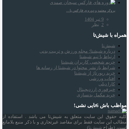
بروکر معتمد و دوره‌ ی فارکس با…
9 تیر 1404
2
نظر
همراه‌ با شیش‌تا
شیش‌تا
درباره شیشتا؛ مجله ورزش و تربیت بدنی
ارتباط با تیم شیشتا
حریم شخصی کاربران شیشتا
شرایط بازنشر محتوا در شیشتا از رسانه ها
خرید رپورتاژ از شیشتا
آفتاب ورزشی
کارا دیلی
خبرفوری ارزدیجیتال
خرید مکمل بدنسازی
مواظب باش 6تایی نشی!
کلیه حقوق این سایت متعلق به شیش‌تا می باشد . استفاده از
مطالب این سایت فقط برای مقاصد غیرتجاری و با ذکر منبع بلامانع
است. (طراح
شیش‌تا
)