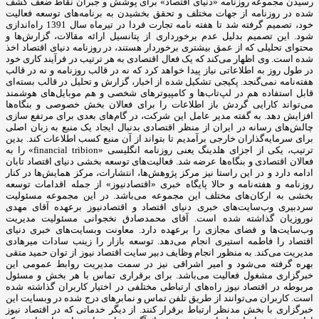
رسیدن مجموعه روزنامه «دنیای اقتصاد» برای پوشش و جبران نقاط ضعف کشف
شده در روزنامه از جهات مختلف و تحقق بخشیدن به برنامه‌های توسعه فعالیت
خود، تصمیم گرفته شد تا هفته نامه تجارت فردا در تیرماه سال 1391 راه‌اندازی
شود. این تصمیم بدلیل عدم برخورداری از پتانسیل ارائه مقالات، گزارش‌ها و
محتوای تحلیلی که از عمق بیشتری برخوردار هستند، در روزنامه دنیای اقتصاد اخذ
شده است. وی اظهار می‌کند که یک فعال اقتصادی به هر ترتیب در فرآیند کاری خود
در طول روز به اطلاعاتی نیاز پیدا خواهد کرد که نه در قالب روزنامه و نه در قالب
هفته‌نامه نمی‌گنجد. پکیجی تشکیل شده از اخبار، گزارش و تحلیل در قالب بسته‌ای
قابل استفاده هم در لپ‌تاب‌ها و کامپیوترهای شخصی و هم موبایل‌های هوشمند
می‌تواند کارایی گردش باز اطلاعات را برای فعالان بخش خصوصی و بنگاه‌ها
افزایش دهد. به گفته مدیر عامل این شرکت، در گام‌های بعدی برای مرتفع سازی
چالش‌های رسانه در ایران از منظر اقتصادی بدنبال ایجاد یک منبع به زبان اصلی
برای سرمایه‌گذاران خارجی برآمدیم تا بتواند از آن منبع کسب اطلاعات کند. بدین
ترتیب، یکی از اجزای هلدینگ یعنی روزنامه انگلیسی «financial tribion» را به
فعالان اقتصادی و بنگاه‌ها عرضه شد. فعالیت‌های توسعه بخشی دنیای اقتصاد تابان
ادامه دارد و در این راستا نیز مرکز پژوهش‌ها، انتشارات، مرکز همایش‌ها در کنار
روزنامه و هفته‌نامه و حالا پایگاه خبری «اقتصادنیوز» از جمله اقدامات توسعه
بخشی به ارکان‌های مختلف این مجموعه می‌باشد. در این مجموعه مسئولیت
سردبیری وب‌سایت‌های خبری دنیای اقتصاد و اقتصادنیوز برعهده آقای مهدی
نوروزیان گذاشته شده است. آقای محمدصادق نخجوانی مسئولیت مدیریت
وب‌سایت‌ها و فضای مجازی را برعهده دارد. معاونت وبسایت‌های خبری دنیای
اقتصاد را فاطمه استیری انجام می‌دهد. توسعه بازار را زینب سادات میرهادی
مدیریت می‌کند. به منظور انجام وظایف دبیر سایت اقتصاد نیوز از توان حمید متقی
بهره گرفته می‌شود و امیر اشراقی نیز در سمت مدیریت روابط عمومی این
خبرگزاری مشغول فعالیت می‌باشد. برای برقراری تماس با هر بخش و مسئول
مربوطه در اقتصاد نیوز راه‌های ارتباطی مختلفی در اختیار کاربران گذاشته شده
است. کاربران می‌توانند از طریق تلفن تماس و نمابرهای درج شده در وبسایت این
خبرگزاری با بخش مدنظر ارتباط برقرار کنند. از دیگر خدماتی که در اقتصاد نیوز