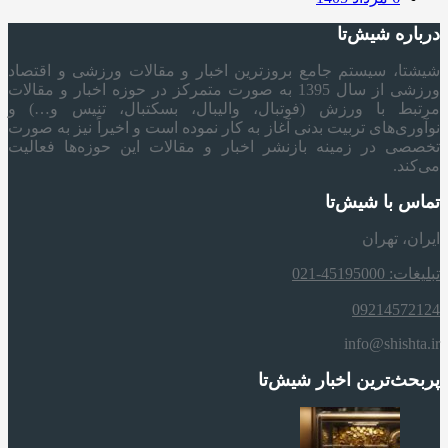
درباره شیش‌تا
شیشتا، سیستم جامع بروزترین اخبار و مقالات ورزشی و اقتصاد
ورزشی از سال 1395 به صورت متمرکز در حوزه اخبار و مقالات
مرتبط با ورزش (فوتبال، والیبال، بسکتبال، تنیس و…) و
نوآوری‌های تربیت بدنی آغاز به کار نموده است و اخیراً نیز به صورت
تخصصی در زمینه بازنشر اخبار و مقالات این حوزه‌ها فعالیت
می‌کند.
تماس با شیش‌تا
ایران، تهران
تبلیغات: 45195000-021
09214572124
info@shishta.ir
پربحث‌ترین اخبار شیش‌تا