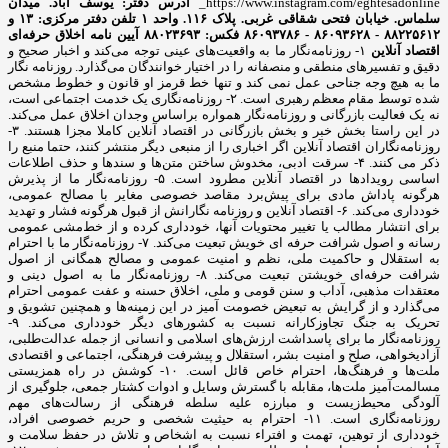
https://www.instagram.com/eghtesadonline_
آدرس دفتر: یوسف آباد. میدان
سلماس. خیابان فتحی شقاقی غربی. پلاک ۱۱۶. واحد ۱
تلفن دفتر مرکزی: ۱۳ و
۸۸۲۲۵۶۱۲ - ۸۶۰۹۳۶۲۸ - ۸۶۰۹۳۷۸۶ فکس: ۸۸۰۲۳۶۹۳
آیین نامه اخلاق حرفه‌ای
اقتصاد آنلاین
۱- روزنامه‌نگار ما به واقعیت‌های عینی توجه می‌کند و اخبار صحیح و
دقیق و تفسیرهای منطقی و منصفانه را در اختیار خوانندگان می‌گذارد. روزنامه نگار
ما به هیچ وجه جناحی عمل نمی کند و تنها خط قرمز او قانون و خطوط مشخص
شده توسط مقام معظم رهبری است. ۲- روزنامه‌نگاری یک خدمت اجتماعی است،
نه یک فعالیت بازرگانی و روزنامه‌نگار همواره براساس وجدان اخلاق عمل می‌کند.
در این راستا بخش خبر و بخش بازرگانی در اقتصاد آنلاین کاملا مجزا هستند. ۳-
روزنامه‌نگاران اقتصاد آنلاین اگر اخباری را از منبعی دیگر منتشر کنند، حتما منبع را
ذکر می کنند. ۴- سرقت ادبی، مخدوش ساختن متن‌ها و سندها و حذف اطلاعات
اساسی رویدادها در اقتصاد آنلاین مطرود است. ۵- روزنامه‌نگار ما از پذیرش
هرگونه پاداش مادی برای پیش‌برد مقاصد خصوصی مغایر با مصالح عمومی،
خودداری می‌کند. ۶- اقتصاد آنلاین و روزنامه نگارانش از قبول هرگونه فشار و تهدید
برای انتشار مطالب یا تغییر محتویات آنها، خودداری کرده و از خط‌مشی عمومی
رسانه و اصول شرافت حرفه ای خویش تبعیت می‌کند. ۷- روزنامه‌نگار ما با احترام
به استقلال و حاکمیت ملی، نظم و امنیت عمومی و مصالح همگانی از اصول
شرافت حرفه‌ای خویشتن تبعیت می‌کند. ۸- روزنامه‌نگار ما به اصول دینی و
معتقدات مذهبی، آداب و سنن قومی و ملی، اخلاق حسنه و عفت عمومی احترام
می‌گذارد و از گرایش به تبعیض خصومت آمیز در این زمینه‌ها و همچنین تشویق و
تحریک به جنگ تجاوزکارانه نسبت به کشورهای دیگر خودداری می‌کند. ۹-
روزنامه‌نگار ما برای پاسداشت ارزش‌های اسلامی و انسانی از جمله عدالت‌طلبی،
آزادیخواهی، صلح و امنیت بشر، استقلال و پیشرفت فرهنگی، اجتماعی و اقتصادی
ملت‌ها و فرهنگ‌ها، احترام خاص قائل است. ۱۰- کوشش در راه همزیستی
مسالمت‌آمیز ملت‌ها، مقابله با گسترش وسایل و ادوات کشتار جمعی، جلوگیری از
آلودگی محیط‌زیست و مبارزه علیه سلطه فرهنگی از رسالت‌های مهم
روزنامه‌نگاری است. ۱۱- احترام به حیثیت شخصی و حریم خصوصی افراد،
خودداری از توهین، تهمت و افتراء نسبت به اشخاص و تلاش در حفظ سلامت و