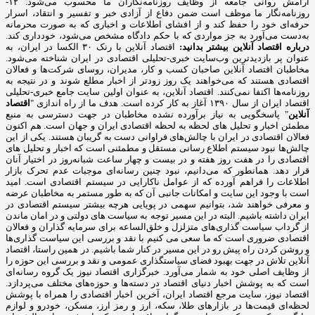
آرامش روانی جامعه از وظایف روزنامه‌نگاران ما محسوب می‌شود. ۱۲-
روزنامه‌نگار ما موظف است ضمن دفاع از آزادی خبر و تفسیر و انتقاد، اسرار
حرفه‌ای خود را حفظ کند و از افشای اطلاعات و اخباری که به صورت محرمانه
به‌دست می‌آورد به جز مواردی که با حکم دادگاه مشخص می‌شود، خودداری کند.
درباره اقتصاد آنلاین بیشتر بدانید:
اقتصاد آنلاین با رنک ۳۰ الکسا در ایران، به
عنوان پر بازدیدترین وب‌سایت خبری-تحلیلی اقتصادی در ایران شناخته می‌شود.
مخاطبان اقتصاد آنلاین صاحبان کسب و کار، مدیران، روسای شرکت‌ها و فعالان
اقتصادی هستند که می‌خواهند یک روز زودتر از اخبار مطلع شوند و در نتیجه به
روزنامه‌ها اکتفا نمی‌کنند. اقتصاد آنلاین، به عنوان اولین سایت جامع خبری-تحلیلی
اقتصاد ایران از سال ۱۳۹۰ آغاز به کار کرده است. هدف ما از راه اندازی "
اقتصاد
آنلاین
" پاسخگویی به نیاز برآورده نشده مخاطبان در جهت دسترسی به منبع
مطمئن اخبار و تحلیل های لحظه به لحظه اقتصادی ایران و جهان است. هم اکنون
فعالان اقتصادی در ایران با چالش‌های فراوانی دست به گریبان هستند. یکی از این
چالش‌ها نبود سیستم اطلاع رسانی مستقل و مطمئنی است که اخبار و تحلیل های
اقتصادی را در هفت روز هفته و در بیست و چهار ساعت شبانه‌روز در اختیار آنان
قرار دهد. همانطور که می‌دانیم، نبود چنین رسانه‌ای موجبات عدم تحرک بازار
اطلاعات را فراهم آورده که از عوامل ناکارایی در سیستم اقتصادی است. امید
است با وجود این سایت و امکانات جانبی آن که به طور مستمر به مخاطبان عرضه
و معرفی خواهند شد، بتوانیم سهمی در پویایی هرچه بیشتر سیستم اقتصادی در
ایران داشته باشیم. البته در این مسیر توجه به سیاست های دولتی و در امان ماندن
از گرداب سیاست گذاری‌های متزلزل و خلق‌الساعه برای سرمایه گذاران و فعالان
اقتصادی ضروری است که ما سعی می کنیم با نقد و بررسی این سیاست گذاری‌ها
و روشن کردن راه پیش رو در این مسیر در کنار شما باشیم. در همین راستا، اقتصاد
آنلاین تلاش در جهت بهبود فضای سیاستگذاری عمومی و نقد و بررسی این حوزه را
از وظایف اصلی خود به شمار می‌آورد. خبرگزاری اقتصاد نیوز یک گروه رسانه‌ای
است که به پوشش اخبار دنیای اقتصاد در دسته‌ها و حوزه‌های مختلف می‌پردازد.
اقتصاد نیوز، سایت مرجع اقتصاد ایران، آخرین اخبار اقتصادی را همراه با پوشش
لحظه‌ای قیمت‌ها در بازارهای طلا، سکه، ارز و رمز ارز، مسکن، خودرو و لوازم