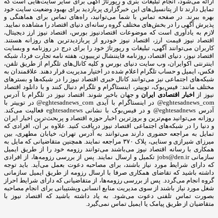
ارائه می‌شود، انجام تبلیغات بنری و رپورتاژ آگهی برای سایر سایت‌هایی است که
تمایل دارند تا از پتانسیل‌های این خبرگزاری پربازدید برای بهبود وضعیت سایت خود
بهره ببرند. در صفحه تماس با شما می‌توانید، راه‌های تماس برای هماهنگی و
پذیرش آگهی را در بخش‌های مختلف گروه رسانه‌ای دنیای اقتصاد را مشاهده نمایید.
لازم به یادآوری است که موضوعات اقتصادنیوز بورس، اقتصاد نیوز ارز دیجیتال،
اقتصاد نیوز قیمت ارز، اقتصاد نیوز خودرو از پربازدیدترین های روزانه هستند.
کاربران می‌توانند آگهی، تبلیغات و رپورتاژ خود را برای درج در روزنامه و وبسایت
اقتصاد نیوز، دنیای اقتصاد، روزنامه فایننشال تریبیون، هفته نامه تجارت فردا، شبکه
اینترنتی اکوایران، وب سایت دنیای بورس و کلیه کانال‌های تلگرام از طریق تلفن،
فکس، ایمیل و حساب تلگرام اعلام شده در اختیار مدیریت قرار دهند. علاقمندان به
شبکه‎‌های اجتماعی نیز می‌توانند کانال خبری اقتصاد نیوز را در شبکه‌ها و بسترهای
مختلف مانند: فیس‌بوک، توییتر، اینستاگرام و تلگرام دنبال کنند و با دانلود اقتصاد
نیوز از
اخبار اقتصادی ایران
و جهان باخبر شوند. اقتصاد نیوز در تلگرام با آدرس
eghtesadnews_com@ در اینستاگرام با آیدی eghtesadnews_com@ در توییتر با
آدرس eghtesadnews@ و در فیس‌بوک با نشانی eghtesadnews فعالیت می‌کند.
روزانه می‌توانید مهم‌ترین و بروزترین اخبار حوزه اقتصاد و پربحث‌ترین اخبار ایران
و دنیا را در شبکه‌های اجتماعی اقتصاد نیوز دریافت کنید. علاوه بر آن، افرادی که
تمایل به مراجعه حضوری دارند می‌توانند به آدرس تهران، خیابان مطهری، بین
میرزای شیرازی و سنایی، پلاک ۳۷۰ مراجعه نمایند. همچنین متقاضیانی که مایل به
همکاری با رسانه‌ اقتصاد نیوز می‌باشند می‌توانند رزومه خود را از طریق ایمیل
سازمانی jobs@den.ir تکمیل و ارسال نمایند. پس از بررسی رزومه‌ها، از افرادی
که دارای شرایط مورد نیاز باشند، برای مصاحبه دعوت بعمل می‌آید. باید توجه
داشته باشید که تقاضای همکاری صرفا با ارسال رزومه از طریق ایمیل سازمانی
گروه انجام می‌گردد. پس از بررسی رزومه‌ها، از متقاضیانی که دارای شرایط احراز
شغل مورد نیاز باشند از سوی مدیریت منابع انسانی وپشتیبانی برای انجام مصاحبه
بصورت تماس تلفنی دعوت می‌شود. به یاد داشته باشید که اقتصاد نیوز با
متقاضیان از طریق پیامک یا ایمیل تماس نمی‌گیرد.