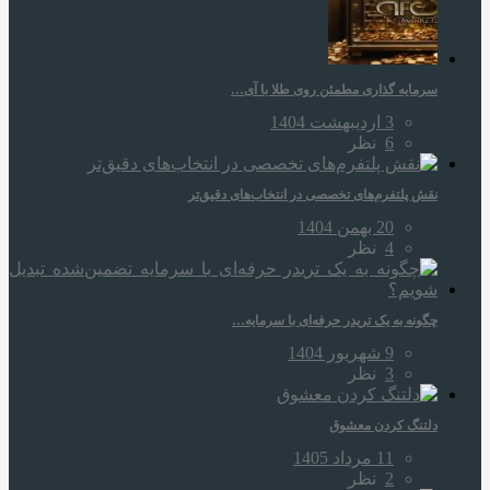
سرمایه‌ گذاری مطمئن روی طلا با آی…
3 اردیبهشت 1404
6
نظر
نقش پلتفرم‌های تخصصی در انتخاب‌های دقیق‌تر
20 بهمن 1404
4
نظر
چگونه به یک تریدر حرفه‌ای با سرمایه…
9 شهریور 1404
3
نظر
دلتنگ کردن معشوق
11 مرداد 1405
2
نظر