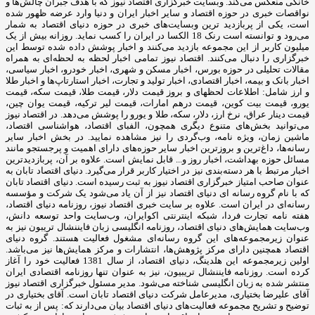
خانگی منعکس می‌کند. وبسایت خبرگزاری اقتصاد نیوز که با هدف جبران چالش‌ها و
نواقصات خبری در حوزه اقتصاد و سایر اخبار ایران و دنیا وارد عرضه ظهور شده
است، یکی از پربازدید ترین وبسایت‌های خبری در حوزه دنیای اقتصاد به شمار
می‌رود و توانسته است رنک 18 الکسا در ایران را کسب نماید. روزانه بیش از یک
میلیون کاربر از این مجموعه بازدید می‌کنند و اخبار پوشش داده شده توسط این
خبرگزاری را دنبال می‌کنند. اقتصاد نیوز تمامی اخبار لحظه به لحظه‌ای به همراه
مقالات تحلیلی در حوزه بورس، اخبار مسکن و شهری، اخبار خودرو، اخبار سیاسی،
اخبار بانک و بیمه، اخبار اقتصادی، اخبار تولید و تجارت، اخبار استارتاپ‌ها و اخبار طلا
و ارز شامل: اطلاعات لحظهای و بروز قیمت دلار، قیمت طلا، قیمت سکه، قیمت
یورو، قیمت بیت کوین، قیمت درهم امارات، قیمت لیر ترکیه، قیمت یوان چین،
قیمت دینار عراق، نرخ ارز، دلار، سکه، طلا و یورو را پوشش می‌دهد. در اقتصاد نیوز
می‌توانید بخش‌های متنوع دیگری همچون، الفبای اقتصاد، هواشناسی اقتصاد،
ماشین زمان، ویژه نامه، وب‌گردی را نیز مشاهده نمایید. در بخش اخبار سایر
رسانه‌ها، داغ‌ترین و بروزترین اخبار سایر حوزه‌های دارای اهمیت و پرجستجو مانند
مسائل حوزه بهداشت، اخبار روز و... قابل نمایش است. علاوه بر آن، پربازدیدترین
اخبار مرتبط با هر دسته‌بندی نیز در اختیار کاربر قرار می‌گیرد. دنیای اقتصاد تابان به
عنوان صاحب امتیاز خبرگزاری اقتصاد نیوز به ثبت رسیده است. دنیای اقتصاد تابان
که با نام گروه رسانه ای دنیای اقتصاد نیز از آن یاد می‌شود یک شرکت و مؤسسه
رسانه‌ای در ایران است. علاوه بر سایت خبری اقتصاد نیوز، روزنامه دنیای اقتصاد،
هفته ‌نامه تجارت فردا، شبکه اینترنتی اکوایران، وب‌سایت واحد توسعه دانش،
وب‌سایت همایش‌های دنیای اقتصاد، روزنامه انگلیسی ‌زبان فایننشال تریبون نیز به
عنوان زیرمجموعه‌های این گروه رسانه‌ای مشغول فعالیت هستند. گروه دنیای
اقتصاد همچنین دارای مرکز پژوهش‌ها، انتشارات و مرکز همایش‌ها نیز می‌باشد.
اولین زیرمجموعه این هلدینگ، دنیای اقتصاد، از سال 1381 فعالیت خود را آغاز
کرده است. روزنامه فایننشال تریبیون، نیز به عنوان تنها روزنامه اقتصادی ایران
منتشر شده به زبان انگلیسی شناخته می‌شود. مدیر مسئول خبرگزاری اقتصاد نیوز
آقای علیرضا بختیاری، مدیرعامل شرکت دنیای اقتصاد تابان است. آقای بختیاری در
توضیح و تشریح مجموعه فعالیت‌های دنیای اقتصاد بیان می‌دارند که: پس از به ثبات