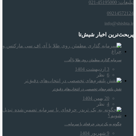
تبلیغات: 45195000-021
09214572124
info@shishta.ir
پربحث‌ترین اخبار شیش‌تا
سرمایه‌ گذاری مطمئن روی طلا با آی…
3 اردیبهشت 1404
6
نظر
نقش پلتفرم‌های تخصصی در انتخاب‌های دقیق‌تر
20 بهمن 1404
4
نظر
چگونه به یک تریدر حرفه‌ای با سرمایه…
9 شهریور 1404