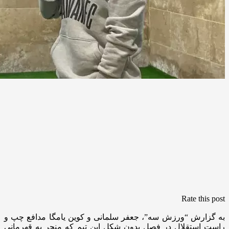
Rate this post
به گزارش “ورزش سه”، جعفر سلمانی و کوین یامگا مدافع چپ و
راست استقلال در فصل بدون شکل این تیم که منجر به قهرمانی