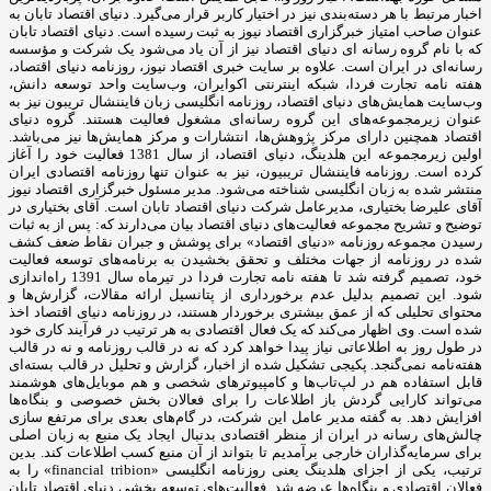
اخبار مرتبط با هر دسته‌بندی نیز در اختیار کاربر قرار می‌گیرد. دنیای اقتصاد تابان به
عنوان صاحب امتیاز خبرگزاری اقتصاد نیوز به ثبت رسیده است. دنیای اقتصاد تابان
که با نام گروه رسانه ای دنیای اقتصاد نیز از آن یاد می‌شود یک شرکت و مؤسسه
رسانه‌ای در ایران است. علاوه بر سایت خبری اقتصاد نیوز، روزنامه دنیای اقتصاد،
هفته ‌نامه تجارت فردا، شبکه اینترنتی اکوایران، وب‌سایت واحد توسعه دانش،
وب‌سایت همایش‌های دنیای اقتصاد، روزنامه انگلیسی ‌زبان فایننشال تریبون نیز به
عنوان زیرمجموعه‌های این گروه رسانه‌ای مشغول فعالیت هستند. گروه دنیای
اقتصاد همچنین دارای مرکز پژوهش‌ها، انتشارات و مرکز همایش‌ها نیز می‌باشد.
اولین زیرمجموعه این هلدینگ، دنیای اقتصاد، از سال 1381 فعالیت خود را آغاز
کرده است. روزنامه فایننشال تریبیون، نیز به عنوان تنها روزنامه اقتصادی ایران
منتشر شده به زبان انگلیسی شناخته می‌شود. مدیر مسئول خبرگزاری اقتصاد نیوز
آقای علیرضا بختیاری، مدیرعامل شرکت دنیای اقتصاد تابان است. آقای بختیاری در
توضیح و تشریح مجموعه فعالیت‌های دنیای اقتصاد بیان می‌دارند که: پس از به ثبات
رسیدن مجموعه روزنامه «دنیای اقتصاد» برای پوشش و جبران نقاط ضعف کشف
شده در روزنامه از جهات مختلف و تحقق بخشیدن به برنامه‌های توسعه فعالیت
خود، تصمیم گرفته شد تا هفته نامه تجارت فردا در تیرماه سال 1391 راه‌اندازی
شود. این تصمیم بدلیل عدم برخورداری از پتانسیل ارائه مقالات، گزارش‌ها و
محتوای تحلیلی که از عمق بیشتری برخوردار هستند، در روزنامه دنیای اقتصاد اخذ
شده است. وی اظهار می‌کند که یک فعال اقتصادی به هر ترتیب در فرآیند کاری خود
در طول روز به اطلاعاتی نیاز پیدا خواهد کرد که نه در قالب روزنامه و نه در قالب
هفته‌نامه نمی‌گنجد. پکیجی تشکیل شده از اخبار، گزارش و تحلیل در قالب بسته‌ای
قابل استفاده هم در لپ‌تاب‌ها و کامپیوترهای شخصی و هم موبایل‌های هوشمند
می‌تواند کارایی گردش باز اطلاعات را برای فعالان بخش خصوصی و بنگاه‌ها
افزایش دهد. به گفته مدیر عامل این شرکت، در گام‌های بعدی برای مرتفع سازی
چالش‌های رسانه در ایران از منظر اقتصادی بدنبال ایجاد یک منبع به زبان اصلی
برای سرمایه‌گذاران خارجی برآمدیم تا بتواند از آن منبع کسب اطلاعات کند. بدین
ترتیب، یکی از اجزای هلدینگ یعنی روزنامه انگلیسی «financial tribion» را به
فعالان اقتصادی و بنگاه‌ها عرضه شد. فعالیت‌های توسعه بخشی دنیای اقتصاد تابان