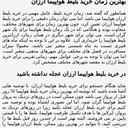
بهترین زمان خرید بلیط هواپیما ارزان
همانطور که گفته شد، زمان خرید بلیط، عامل مهمی در خرید بلیط
ارزان هواپیما می باشد. اما نمی توان زمان دقیقی را برای خرید بلیط
هواپیما ارزان تعیین کرد، چون بهترین زمان برای شهرهای مختلف،
متفاوت بوده و هنگامی که در یک زمان بلیط هواپیما برای یک شهر
گران است، می توان برای شهر دیگری در همان زمان، ارزانترین
بلیط هواپیما را خریداری کرد. علاوه بر این با توجه به اینکه ماه های
قمری نسبت به ماه شمسی متغیر می باشند، معمولا میزان
مسافرت در فصل های مختلف برای شهرهای مذهبی متغیر است.
اما می توان با توجه به برخی عوامل مهم، زمانی تقریبی برای خرید
بلیط ارزان به مقصد شهرهای مختلف مشخص کرد.
در خرید بلیط هواپیما ارزان عجله نداشته باشید
شاید هنگام جستجو برای خرید بلیط هواپیما ارزان، با توصیه هایی
آشنا شده باشید که نوشته اند بهترین زمان خرید بلیط هواپیما 50 روز
قبل از پرواز می باشد چون ممکن است در روزهای نزدیک به پرواز
بلیط هواپیما گران شود. اما این تصوری اشتباه بوده و توصیه می
کنیم برای خرید بلیط ارزان عجله نکنید زیرا در روزهای نزدیک به
پرواز، ایرلاین ها با هدف تکمیل ظرفیت هواپیما، بلیط ها را با قیمتی
پایین تر می فروشند. البته بهتر است از چندین روز قبل بلیط ها را
بررسی کنید، تا بتوانید در بهترین روز ممکن، بلیط ارزان هواپیما را