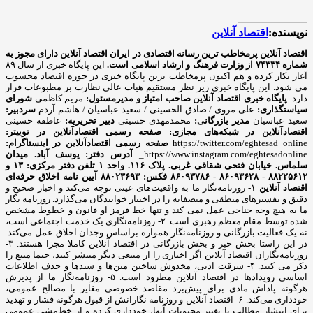
نویسنده:
اقتصاد آنلاین
اقتصاد آنلاین پرمخاطب ترین رسانه اقتصادی در ایران
اقتصاد آنلاین دارای مجوز به
شماره ۷۴۳۳۴ از وزارت فرهنگ و ارشاد اسلامی است.
این پایگاه خبری از سال ۸۹
آغاز بکار کرده و هم اکنون پرمخاطب ترین پایگاه خبری در حوزه اقتصاد محسوب
می شود. این پایگاه خبری زیر نظر مستقیم هیات عالی نظارت بر مطبوعات قرار
دارد.
پایگاه خبری اقتصاد آنلاین
صاحب امتیاز و مدیرمسئول:
مریم کاظمی
شورای
سیاستگذاری:
علی مروی / صادق الحسینی / سعید عباسیان / هاشم آردم
سردبیر:
سعید عباسیان
مدیر بازرگانی:
محمدمهدی حسینی
دبیر تحریریه:
عاطفه حسینی
اقتصادآنلاین در شبکه‌های مجازی:
صفحه رسمی اقتصادآنلاین در توییتر:
https://twitter.com/eghtesad_online
صفحه رسمی اقتصادآنلاین در اینستاگرام:
https://www.instagram.com/eghtesadonline_
آدرس دفتر: یوسف آباد. میدان
سلماس. خیابان فتحی شقاقی غربی. پلاک ۱۱۶. واحد ۱
تلفن دفتر مرکزی: ۱۳ و
۸۸۲۲۵۶۱۲ - ۸۶۰۹۳۶۲۸ - ۸۶۰۹۳۷۸۶ فکس: ۸۸۰۲۳۶۹۳
آیین نامه اخلاق حرفه‌ای
اقتصاد آنلاین
۱- روزنامه‌نگار ما به واقعیت‌های عینی توجه می‌کند و اخبار صحیح و
دقیق و تفسیرهای منطقی و منصفانه را در اختیار خوانندگان می‌گذارد. روزنامه نگار
ما به هیچ وجه جناحی عمل نمی کند و تنها خط قرمز او قانون و خطوط مشخص
شده توسط مقام معظم رهبری است. ۲- روزنامه‌نگاری یک خدمت اجتماعی است،
نه یک فعالیت بازرگانی و روزنامه‌نگار همواره براساس وجدان اخلاق عمل می‌کند.
در این راستا بخش خبر و بخش بازرگانی در اقتصاد آنلاین کاملا مجزا هستند. ۳-
روزنامه‌نگاران اقتصاد آنلاین اگر اخباری را از منبعی دیگر منتشر کنند، حتما منبع را
ذکر می کنند. ۴- سرقت ادبی، مخدوش ساختن متن‌ها و سندها و حذف اطلاعات
اساسی رویدادها در اقتصاد آنلاین مطرود است. ۵- روزنامه‌نگار ما از پذیرش
هرگونه پاداش مادی برای پیش‌برد مقاصد خصوصی مغایر با مصالح عمومی،
خودداری می‌کند. ۶- اقتصاد آنلاین و روزنامه نگارانش از قبول هرگونه فشار و تهدید
برای انتشار مطالب یا تغییر محتویات آنها، خودداری کرده و از خط‌مشی عمومی