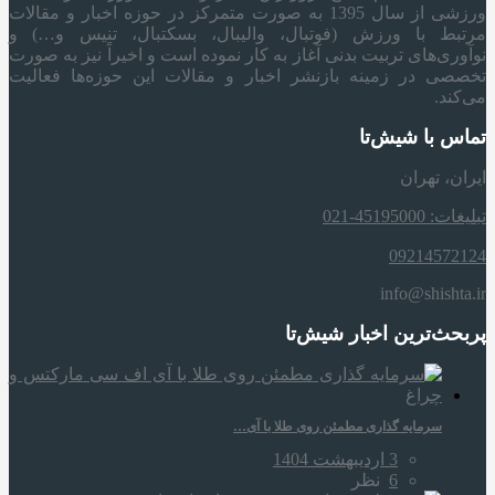
ورزشی از سال 1395 به صورت متمرکز در حوزه اخبار و مقالات
مرتبط با ورزش (فوتبال، والیبال، بسکتبال، تنیس و…) و
نوآوری‌های تربیت بدنی آغاز به کار نموده است و اخیراً نیز به صورت
تخصصی در زمینه بازنشر اخبار و مقالات این حوزه‌ها فعالیت
می‌کند.
تماس با شیش‌تا
ایران، تهران
تبلیغات: 45195000-021
09214572124
info@shishta.ir
پربحث‌ترین اخبار شیش‌تا
سرمایه‌ گذاری مطمئن روی طلا با آی…
3 اردیبهشت 1404
6
نظر