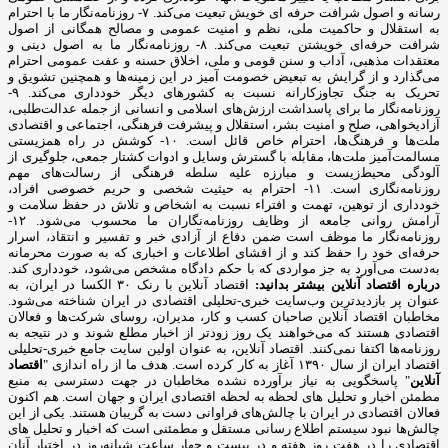
رسانه و اصول شرافت حرفه ای خویش تبعیت می‌کند. ۷- روزنامه‌نگار ما با احترام
به استقلال و حاکمیت ملی، نظم و امنیت عمومی و مصالح همگانی از اصول
شرافت حرفه‌ای خویشتن تبعیت می‌کند. ۸- روزنامه‌نگار ما به اصول دینی و
معتقدات مذهبی، آداب و سنن قومی و ملی، اخلاق حسنه و عفت عمومی احترام
می‌گذارد و از گرایش به تبعیض خصومت آمیز در این زمینه‌ها و همچنین تشویق و
تحریک به جنگ تجاوزکارانه نسبت به کشورهای دیگر خودداری می‌کند. ۹-
روزنامه‌نگار ما برای پاسداشت ارزش‌های اسلامی و انسانی از جمله عدالت‌طلبی،
آزادیخواهی، صلح و امنیت بشر، استقلال و پیشرفت فرهنگی، اجتماعی و اقتصادی
ملت‌ها و فرهنگ‌ها، احترام خاص قائل است. ۱۰- کوشش در راه همزیستی
مسالمت‌آمیز ملت‌ها، مقابله با گسترش وسایل و ادوات کشتار جمعی، جلوگیری از
آلودگی محیط‌زیست و مبارزه علیه سلطه فرهنگی از رسالت‌های مهم
روزنامه‌نگاری است. ۱۱- احترام به حیثیت شخصی و حریم خصوصی افراد،
خودداری از توهین، تهمت و افتراء نسبت به اشخاص و تلاش در حفظ سلامت و
آرامش روانی جامعه از وظایف روزنامه‌نگاران ما محسوب می‌شود. ۱۲-
روزنامه‌نگار ما موظف است ضمن دفاع از آزادی خبر و تفسیر و انتقاد، اسرار
حرفه‌ای خود را حفظ کند و از افشای اطلاعات و اخباری که به صورت محرمانه
به‌دست می‌آورد به جز مواردی که با حکم دادگاه مشخص می‌شود، خودداری کند.
درباره اقتصاد آنلاین بیشتر بدانید:
اقتصاد آنلاین با رنک ۳۰ الکسا در ایران، به
عنوان پر بازدیدترین وب‌سایت خبری-تحلیلی اقتصادی در ایران شناخته می‌شود.
مخاطبان اقتصاد آنلاین صاحبان کسب و کار، مدیران، روسای شرکت‌ها و فعالان
اقتصادی هستند که می‌خواهند یک روز زودتر از اخبار مطلع شوند و در نتیجه به
روزنامه‌ها اکتفا نمی‌کنند. اقتصاد آنلاین، به عنوان اولین سایت جامع خبری-تحلیلی
اقتصاد ایران از سال ۱۳۹۰ آغاز به کار کرده است. هدف ما از راه اندازی "
اقتصاد
آنلاین
" پاسخگویی به نیاز برآورده نشده مخاطبان در جهت دسترسی به منبع
مطمئن اخبار و تحلیل های لحظه به لحظه اقتصادی ایران و جهان است. هم اکنون
فعالان اقتصادی در ایران با چالش‌های فراوانی دست به گریبان هستند. یکی از این
چالش‌ها نبود سیستم اطلاع رسانی مستقل و مطمئنی است که اخبار و تحلیل های
اقتصادی را در هفت روز هفته و در بیست و چهار ساعت شبانه‌روز در اختیار آنان