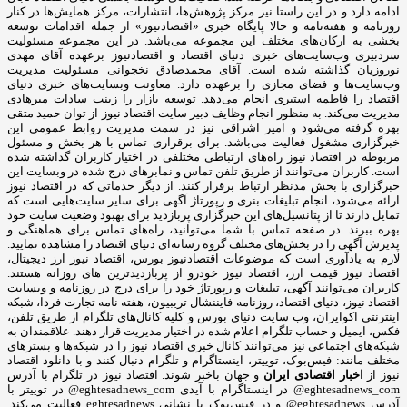
ادامه دارد و در این راستا نیز مرکز پژوهش‌ها، انتشارات، مرکز همایش‌ها در کنار
روزنامه و هفته‌نامه و حالا پایگاه خبری «اقتصادنیوز» از جمله اقدامات توسعه
بخشی به ارکان‌های مختلف این مجموعه می‌باشد. در این مجموعه مسئولیت
سردبیری وب‌سایت‌های خبری دنیای اقتصاد و اقتصادنیوز برعهده آقای مهدی
نوروزیان گذاشته شده است. آقای محمدصادق نخجوانی مسئولیت مدیریت
وب‌سایت‌ها و فضای مجازی را برعهده دارد. معاونت وبسایت‌های خبری دنیای
اقتصاد را فاطمه استیری انجام می‌دهد. توسعه بازار را زینب سادات میرهادی
مدیریت می‌کند. به منظور انجام وظایف دبیر سایت اقتصاد نیوز از توان حمید متقی
بهره گرفته می‌شود و امیر اشراقی نیز در سمت مدیریت روابط عمومی این
خبرگزاری مشغول فعالیت می‌باشد. برای برقراری تماس با هر بخش و مسئول
مربوطه در اقتصاد نیوز راه‌های ارتباطی مختلفی در اختیار کاربران گذاشته شده
است. کاربران می‌توانند از طریق تلفن تماس و نمابرهای درج شده در وبسایت این
خبرگزاری با بخش مدنظر ارتباط برقرار کنند. از دیگر خدماتی که در اقتصاد نیوز
ارائه می‌شود، انجام تبلیغات بنری و رپورتاژ آگهی برای سایر سایت‌هایی است که
تمایل دارند تا از پتانسیل‌های این خبرگزاری پربازدید برای بهبود وضعیت سایت خود
بهره ببرند. در صفحه تماس با شما می‌توانید، راه‌های تماس برای هماهنگی و
پذیرش آگهی را در بخش‌های مختلف گروه رسانه‌ای دنیای اقتصاد را مشاهده نمایید.
لازم به یادآوری است که موضوعات اقتصادنیوز بورس، اقتصاد نیوز ارز دیجیتال،
اقتصاد نیوز قیمت ارز، اقتصاد نیوز خودرو از پربازدیدترین های روزانه هستند.
کاربران می‌توانند آگهی، تبلیغات و رپورتاژ خود را برای درج در روزنامه و وبسایت
اقتصاد نیوز، دنیای اقتصاد، روزنامه فایننشال تریبیون، هفته نامه تجارت فردا، شبکه
اینترنتی اکوایران، وب سایت دنیای بورس و کلیه کانال‌های تلگرام از طریق تلفن،
فکس، ایمیل و حساب تلگرام اعلام شده در اختیار مدیریت قرار دهند. علاقمندان به
شبکه‎‌های اجتماعی نیز می‌توانند کانال خبری اقتصاد نیوز را در شبکه‌ها و بسترهای
مختلف مانند: فیس‌بوک، توییتر، اینستاگرام و تلگرام دنبال کنند و با دانلود اقتصاد
نیوز از
اخبار اقتصادی ایران
و جهان باخبر شوند. اقتصاد نیوز در تلگرام با آدرس
eghtesadnews_com@ در اینستاگرام با آیدی eghtesadnews_com@ در توییتر با
آدرس eghtesadnews@ و در فیس‌بوک با نشانی eghtesadnews فعالیت می‌کند.