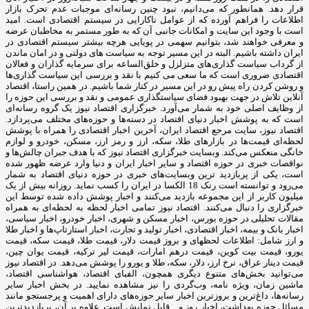
قرار دهد. همانطور که می‌دانیم، نبود چنین رسانه‌ای موجبات عدم تحرک بازار
اطلاعات را فراهم آورده که از عوامل ناکارایی در سیستم اقتصادی است. امید
است با وجود این سایت و امکانات جانبی آن که به طور مستمر به مخاطبان عرضه
و معرفی خواهند شد، بتوانیم سهمی در پویایی هرچه بیشتر سیستم اقتصادی در
ایران داشته باشیم. البته در این مسیر توجه به سیاست های دولتی و در امان ماندن
از گرداب سیاست گذاری‌های متزلزل و خلق‌الساعه برای سرمایه گذاران و فعالان
اقتصادی ضروری است که ما سعی می کنیم با نقد و بررسی این سیاست گذاری‌ها
و روشن کردن راه پیش رو در این مسیر در کنار شما باشیم. در همین راستا، اقتصاد
آنلاین تلاش در جهت بهبود فضای سیاستگذاری عمومی و نقد و بررسی این حوزه را
از وظایف اصلی خود به شمار می‌آورد. خبرگزاری اقتصاد نیوز یک گروه رسانه‌ای
است که به پوشش اخبار دنیای اقتصاد در دسته‌ها و حوزه‌های مختلف می‌پردازد.
اقتصاد نیوز، سایت مرجع اقتصاد ایران، آخرین اخبار اقتصادی را همراه با پوشش
لحظه‌ای قیمت‌ها در بازارهای طلا، سکه، ارز و رمز ارز، مسکن، خودرو و لوازم
خانگی منعکس می‌کند. وبسایت خبرگزاری اقتصاد نیوز که با هدف جبران چالش‌ها و
نواقصات خبری در حوزه اقتصاد و سایر اخبار ایران و دنیا وارد عرضه ظهور شده
است، یکی از پربازدید ترین وبسایت‌های خبری در حوزه دنیای اقتصاد به شمار
می‌رود و توانسته است رنک 18 الکسا در ایران را کسب نماید. روزانه بیش از یک
میلیون کاربر از این مجموعه بازدید می‌کنند و اخبار پوشش داده شده توسط این
خبرگزاری را دنبال می‌کنند. اقتصاد نیوز تمامی اخبار لحظه به لحظه‌ای به همراه
مقالات تحلیلی در حوزه بورس، اخبار مسکن و شهری، اخبار خودرو، اخبار سیاسی،
اخبار بانک و بیمه، اخبار اقتصادی، اخبار تولید و تجارت، اخبار استارتاپ‌ها و اخبار طلا
و ارز شامل: اطلاعات لحظهای و بروز قیمت دلار، قیمت طلا، قیمت سکه، قیمت
یورو، قیمت بیت کوین، قیمت درهم امارات، قیمت لیر ترکیه، قیمت یوان چین،
قیمت دینار عراق، نرخ ارز، دلار، سکه، طلا و یورو را پوشش می‌دهد. در اقتصاد نیوز
می‌توانید بخش‌های متنوع دیگری همچون، الفبای اقتصاد، هواشناسی اقتصاد،
ماشین زمان، ویژه نامه، وب‌گردی را نیز مشاهده نمایید. در بخش اخبار سایر
رسانه‌ها، داغ‌ترین و بروزترین اخبار سایر حوزه‌های دارای اهمیت و پرجستجو مانند
مسائل حوزه بهداشت، اخبار روز و... قابل نمایش است. علاوه بر آن، پربازدیدترین