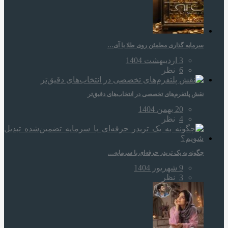
سرمایه‌ گذاری مطمئن روی طلا با آی…
3 اردیبهشت 1404
6
نظر
نقش پلتفرم‌های تخصصی در انتخاب‌های دقیق‌تر
20 بهمن 1404
4
نظر
چگونه به یک تریدر حرفه‌ای با سرمایه…
9 شهریور 1404
3
نظر