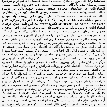
سیاستگذاری:
علی مروی / صادق الحسینی / سعید عباسیان / هاشم آردم
سردبیر:
سعید عباسیان
مدیر بازرگانی:
محمدمهدی حسینی
دبیر تحریریه:
عاطفه حسینی
اقتصادآنلاین در شبکه‌های مجازی:
صفحه رسمی اقتصادآنلاین در توییتر:
https://twitter.com/eghtesad_online
صفحه رسمی اقتصادآنلاین در اینستاگرام:
https://www.instagram.com/eghtesadonline_
آدرس دفتر: یوسف آباد. میدان
سلماس. خیابان فتحی شقاقی غربی. پلاک ۱۱۶. واحد ۱
تلفن دفتر مرکزی: ۱۳ و
۸۸۲۲۵۶۱۲ - ۸۶۰۹۳۶۲۸ - ۸۶۰۹۳۷۸۶ فکس: ۸۸۰۲۳۶۹۳
آیین نامه اخلاق حرفه‌ای
اقتصاد آنلاین
۱- روزنامه‌نگار ما به واقعیت‌های عینی توجه می‌کند و اخبار صحیح و
دقیق و تفسیرهای منطقی و منصفانه را در اختیار خوانندگان می‌گذارد. روزنامه نگار
ما به هیچ وجه جناحی عمل نمی کند و تنها خط قرمز او قانون و خطوط مشخص
شده توسط مقام معظم رهبری است. ۲- روزنامه‌نگاری یک خدمت اجتماعی است،
نه یک فعالیت بازرگانی و روزنامه‌نگار همواره براساس وجدان اخلاق عمل می‌کند.
در این راستا بخش خبر و بخش بازرگانی در اقتصاد آنلاین کاملا مجزا هستند. ۳-
روزنامه‌نگاران اقتصاد آنلاین اگر اخباری را از منبعی دیگر منتشر کنند، حتما منبع را
ذکر می کنند. ۴- سرقت ادبی، مخدوش ساختن متن‌ها و سندها و حذف اطلاعات
اساسی رویدادها در اقتصاد آنلاین مطرود است. ۵- روزنامه‌نگار ما از پذیرش
هرگونه پاداش مادی برای پیش‌برد مقاصد خصوصی مغایر با مصالح عمومی،
خودداری می‌کند. ۶- اقتصاد آنلاین و روزنامه نگارانش از قبول هرگونه فشار و تهدید
برای انتشار مطالب یا تغییر محتویات آنها، خودداری کرده و از خط‌مشی عمومی
رسانه و اصول شرافت حرفه ای خویش تبعیت می‌کند. ۷- روزنامه‌نگار ما با احترام
به استقلال و حاکمیت ملی، نظم و امنیت عمومی و مصالح همگانی از اصول
شرافت حرفه‌ای خویشتن تبعیت می‌کند. ۸- روزنامه‌نگار ما به اصول دینی و
معتقدات مذهبی، آداب و سنن قومی و ملی، اخلاق حسنه و عفت عمومی احترام
می‌گذارد و از گرایش به تبعیض خصومت آمیز در این زمینه‌ها و همچنین تشویق و
تحریک به جنگ تجاوزکارانه نسبت به کشورهای دیگر خودداری می‌کند. ۹-
روزنامه‌نگار ما برای پاسداشت ارزش‌های اسلامی و انسانی از جمله عدالت‌طلبی،
آزادیخواهی، صلح و امنیت بشر، استقلال و پیشرفت فرهنگی، اجتماعی و اقتصادی
ملت‌ها و فرهنگ‌ها، احترام خاص قائل است. ۱۰- کوشش در راه همزیستی