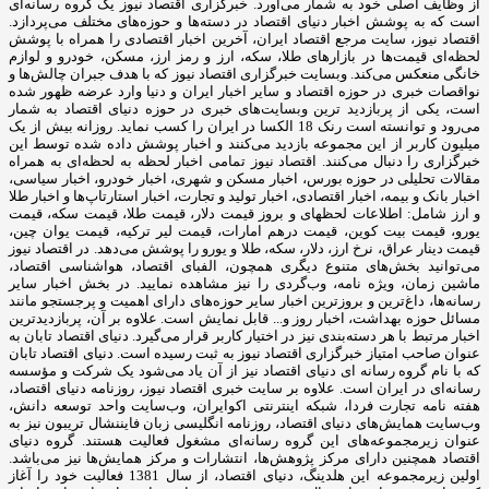
از وظایف اصلی خود به شمار می‌آورد. خبرگزاری اقتصاد نیوز یک گروه رسانه‌ای
است که به پوشش اخبار دنیای اقتصاد در دسته‌ها و حوزه‌های مختلف می‌پردازد.
اقتصاد نیوز، سایت مرجع اقتصاد ایران، آخرین اخبار اقتصادی را همراه با پوشش
لحظه‌ای قیمت‌ها در بازارهای طلا، سکه، ارز و رمز ارز، مسکن، خودرو و لوازم
خانگی منعکس می‌کند. وبسایت خبرگزاری اقتصاد نیوز که با هدف جبران چالش‌ها و
نواقصات خبری در حوزه اقتصاد و سایر اخبار ایران و دنیا وارد عرضه ظهور شده
است، یکی از پربازدید ترین وبسایت‌های خبری در حوزه دنیای اقتصاد به شمار
می‌رود و توانسته است رنک 18 الکسا در ایران را کسب نماید. روزانه بیش از یک
میلیون کاربر از این مجموعه بازدید می‌کنند و اخبار پوشش داده شده توسط این
خبرگزاری را دنبال می‌کنند. اقتصاد نیوز تمامی اخبار لحظه به لحظه‌ای به همراه
مقالات تحلیلی در حوزه بورس، اخبار مسکن و شهری، اخبار خودرو، اخبار سیاسی،
اخبار بانک و بیمه، اخبار اقتصادی، اخبار تولید و تجارت، اخبار استارتاپ‌ها و اخبار طلا
و ارز شامل: اطلاعات لحظهای و بروز قیمت دلار، قیمت طلا، قیمت سکه، قیمت
یورو، قیمت بیت کوین، قیمت درهم امارات، قیمت لیر ترکیه، قیمت یوان چین،
قیمت دینار عراق، نرخ ارز، دلار، سکه، طلا و یورو را پوشش می‌دهد. در اقتصاد نیوز
می‌توانید بخش‌های متنوع دیگری همچون، الفبای اقتصاد، هواشناسی اقتصاد،
ماشین زمان، ویژه نامه، وب‌گردی را نیز مشاهده نمایید. در بخش اخبار سایر
رسانه‌ها، داغ‌ترین و بروزترین اخبار سایر حوزه‌های دارای اهمیت و پرجستجو مانند
مسائل حوزه بهداشت، اخبار روز و... قابل نمایش است. علاوه بر آن، پربازدیدترین
اخبار مرتبط با هر دسته‌بندی نیز در اختیار کاربر قرار می‌گیرد. دنیای اقتصاد تابان به
عنوان صاحب امتیاز خبرگزاری اقتصاد نیوز به ثبت رسیده است. دنیای اقتصاد تابان
که با نام گروه رسانه ای دنیای اقتصاد نیز از آن یاد می‌شود یک شرکت و مؤسسه
رسانه‌ای در ایران است. علاوه بر سایت خبری اقتصاد نیوز، روزنامه دنیای اقتصاد،
هفته ‌نامه تجارت فردا، شبکه اینترنتی اکوایران، وب‌سایت واحد توسعه دانش،
وب‌سایت همایش‌های دنیای اقتصاد، روزنامه انگلیسی ‌زبان فایننشال تریبون نیز به
عنوان زیرمجموعه‌های این گروه رسانه‌ای مشغول فعالیت هستند. گروه دنیای
اقتصاد همچنین دارای مرکز پژوهش‌ها، انتشارات و مرکز همایش‌ها نیز می‌باشد.
اولین زیرمجموعه این هلدینگ، دنیای اقتصاد، از سال 1381 فعالیت خود را آغاز