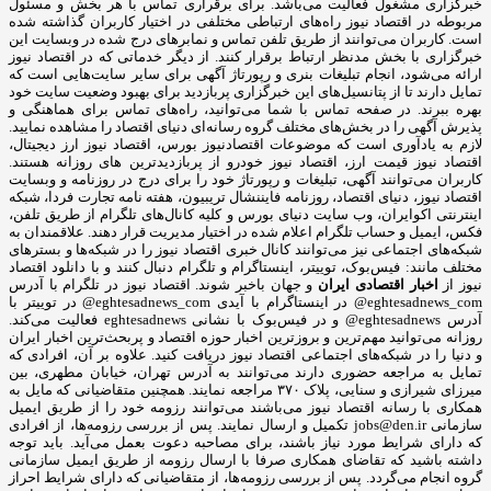
خبرگزاری مشغول فعالیت می‌باشد. برای برقراری تماس با هر بخش و مسئول
مربوطه در اقتصاد نیوز راه‌های ارتباطی مختلفی در اختیار کاربران گذاشته شده
است. کاربران می‌توانند از طریق تلفن تماس و نمابرهای درج شده در وبسایت این
خبرگزاری با بخش مدنظر ارتباط برقرار کنند. از دیگر خدماتی که در اقتصاد نیوز
ارائه می‌شود، انجام تبلیغات بنری و رپورتاژ آگهی برای سایر سایت‌هایی است که
تمایل دارند تا از پتانسیل‌های این خبرگزاری پربازدید برای بهبود وضعیت سایت خود
بهره ببرند. در صفحه تماس با شما می‌توانید، راه‌های تماس برای هماهنگی و
پذیرش آگهی را در بخش‌های مختلف گروه رسانه‌ای دنیای اقتصاد را مشاهده نمایید.
لازم به یادآوری است که موضوعات اقتصادنیوز بورس، اقتصاد نیوز ارز دیجیتال،
اقتصاد نیوز قیمت ارز، اقتصاد نیوز خودرو از پربازدیدترین های روزانه هستند.
کاربران می‌توانند آگهی، تبلیغات و رپورتاژ خود را برای درج در روزنامه و وبسایت
اقتصاد نیوز، دنیای اقتصاد، روزنامه فایننشال تریبیون، هفته نامه تجارت فردا، شبکه
اینترنتی اکوایران، وب سایت دنیای بورس و کلیه کانال‌های تلگرام از طریق تلفن،
فکس، ایمیل و حساب تلگرام اعلام شده در اختیار مدیریت قرار دهند. علاقمندان به
شبکه‎‌های اجتماعی نیز می‌توانند کانال خبری اقتصاد نیوز را در شبکه‌ها و بسترهای
مختلف مانند: فیس‌بوک، توییتر، اینستاگرام و تلگرام دنبال کنند و با دانلود اقتصاد
نیوز از
اخبار اقتصادی ایران
و جهان باخبر شوند. اقتصاد نیوز در تلگرام با آدرس
eghtesadnews_com@ در اینستاگرام با آیدی eghtesadnews_com@ در توییتر با
آدرس eghtesadnews@ و در فیس‌بوک با نشانی eghtesadnews فعالیت می‌کند.
روزانه می‌توانید مهم‌ترین و بروزترین اخبار حوزه اقتصاد و پربحث‌ترین اخبار ایران
و دنیا را در شبکه‌های اجتماعی اقتصاد نیوز دریافت کنید. علاوه بر آن، افرادی که
تمایل به مراجعه حضوری دارند می‌توانند به آدرس تهران، خیابان مطهری، بین
میرزای شیرازی و سنایی، پلاک ۳۷۰ مراجعه نمایند. همچنین متقاضیانی که مایل به
همکاری با رسانه‌ اقتصاد نیوز می‌باشند می‌توانند رزومه خود را از طریق ایمیل
سازمانی jobs@den.ir تکمیل و ارسال نمایند. پس از بررسی رزومه‌ها، از افرادی
که دارای شرایط مورد نیاز باشند، برای مصاحبه دعوت بعمل می‌آید. باید توجه
داشته باشید که تقاضای همکاری صرفا با ارسال رزومه از طریق ایمیل سازمانی
گروه انجام می‌گردد. پس از بررسی رزومه‌ها، از متقاضیانی که دارای شرایط احراز