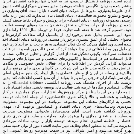
کرده است. روزنامه فایننشال تریبیون، نیز به عنوان تنها روزنامه اقتصادی ایران
منتشر شده به زبان انگلیسی شناخته می‌شود. مدیر مسئول خبرگزاری اقتصاد نیوز
آقای علیرضا بختیاری، مدیرعامل شرکت دنیای اقتصاد تابان است. آقای بختیاری در
توضیح و تشریح مجموعه فعالیت‌های دنیای اقتصاد بیان می‌دارند که: پس از به ثبات
رسیدن مجموعه روزنامه «دنیای اقتصاد» برای پوشش و جبران نقاط ضعف کشف
شده در روزنامه از جهات مختلف و تحقق بخشیدن به برنامه‌های توسعه فعالیت
خود، تصمیم گرفته شد تا هفته نامه تجارت فردا در تیرماه سال 1391 راه‌اندازی
شود. این تصمیم بدلیل عدم برخورداری از پتانسیل ارائه مقالات، گزارش‌ها و
محتوای تحلیلی که از عمق بیشتری برخوردار هستند، در روزنامه دنیای اقتصاد اخذ
شده است. وی اظهار می‌کند که یک فعال اقتصادی به هر ترتیب در فرآیند کاری خود
در طول روز به اطلاعاتی نیاز پیدا خواهد کرد که نه در قالب روزنامه و نه در قالب
هفته‌نامه نمی‌گنجد. پکیجی تشکیل شده از اخبار، گزارش و تحلیل در قالب بسته‌ای
قابل استفاده هم در لپ‌تاب‌ها و کامپیوترهای شخصی و هم موبایل‌های هوشمند
می‌تواند کارایی گردش باز اطلاعات را برای فعالان بخش خصوصی و بنگاه‌ها
افزایش دهد. به گفته مدیر عامل این شرکت، در گام‌های بعدی برای مرتفع سازی
چالش‌های رسانه در ایران از منظر اقتصادی بدنبال ایجاد یک منبع به زبان اصلی
برای سرمایه‌گذاران خارجی برآمدیم تا بتواند از آن منبع کسب اطلاعات کند. بدین
ترتیب، یکی از اجزای هلدینگ یعنی روزنامه انگلیسی «financial tribion» را به
فعالان اقتصادی و بنگاه‌ها عرضه شد. فعالیت‌های توسعه بخشی دنیای اقتصاد تابان
ادامه دارد و در این راستا نیز مرکز پژوهش‌ها، انتشارات، مرکز همایش‌ها در کنار
روزنامه و هفته‌نامه و حالا پایگاه خبری «اقتصادنیوز» از جمله اقدامات توسعه
بخشی به ارکان‌های مختلف این مجموعه می‌باشد. در این مجموعه مسئولیت
سردبیری وب‌سایت‌های خبری دنیای اقتصاد و اقتصادنیوز برعهده آقای مهدی
نوروزیان گذاشته شده است. آقای محمدصادق نخجوانی مسئولیت مدیریت
وب‌سایت‌ها و فضای مجازی را برعهده دارد. معاونت وبسایت‌های خبری دنیای
اقتصاد را فاطمه استیری انجام می‌دهد. توسعه بازار را زینب سادات میرهادی
مدیریت می‌کند. به منظور انجام وظایف دبیر سایت اقتصاد نیوز از توان حمید متقی
بهره گرفته می‌شود و امیر اشراقی نیز در سمت مدیریت روابط عمومی این