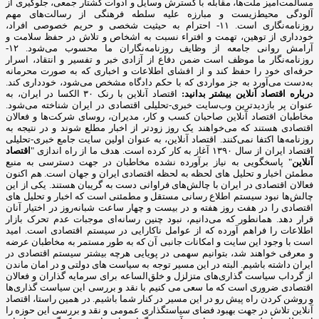
مسالمت‌آمیز ملت‌ها، مقابله با گسترش وسایل و ادوات کشتار جمعی، جلوگیری از
آلودگی محیط‌زیست و مبارزه علیه سلطه فرهنگی از رسالت‌های مهم
روزنامه‌نگاری است. ۱۱- احترام به حیثیت شخصی و حریم خصوصی افراد،
خودداری از توهین، تهمت و افتراء نسبت به اشخاص و تلاش در حفظ سلامت و
آرامش روانی جامعه از وظایف روزنامه‌نگاران ما محسوب می‌شود. ۱۲-
روزنامه‌نگار ما موظف است ضمن دفاع از آزادی خبر و تفسیر و انتقاد، اسرار
حرفه‌ای خود را حفظ کند و از افشای اطلاعات و اخباری که به صورت محرمانه
به‌دست می‌آورد به جز مواردی که با حکم دادگاه مشخص می‌شود، خودداری کند.
درباره اقتصاد آنلاین بیشتر بدانید:
اقتصاد آنلاین با رنک ۳۰ الکسا در ایران، به
عنوان پر بازدیدترین وب‌سایت خبری-تحلیلی اقتصادی در ایران شناخته می‌شود.
مخاطبان اقتصاد آنلاین صاحبان کسب و کار، مدیران، روسای شرکت‌ها و فعالان
اقتصادی هستند که می‌خواهند یک روز زودتر از اخبار مطلع شوند و در نتیجه به
روزنامه‌ها اکتفا نمی‌کنند. اقتصاد آنلاین، به عنوان اولین سایت جامع خبری-تحلیلی
اقتصاد ایران از سال ۱۳۹۰ آغاز به کار کرده است. هدف ما از راه اندازی "
اقتصاد
آنلاین
" پاسخگویی به نیاز برآورده نشده مخاطبان در جهت دسترسی به منبع
مطمئن اخبار و تحلیل های لحظه به لحظه اقتصادی ایران و جهان است. هم اکنون
فعالان اقتصادی در ایران با چالش‌های فراوانی دست به گریبان هستند. یکی از این
چالش‌ها نبود سیستم اطلاع رسانی مستقل و مطمئنی است که اخبار و تحلیل های
اقتصادی را در هفت روز هفته و در بیست و چهار ساعت شبانه‌روز در اختیار آنان
قرار دهد. همانطور که می‌دانیم، نبود چنین رسانه‌ای موجبات عدم تحرک بازار
اطلاعات را فراهم آورده که از عوامل ناکارایی در سیستم اقتصادی است. امید
است با وجود این سایت و امکانات جانبی آن که به طور مستمر به مخاطبان عرضه
و معرفی خواهند شد، بتوانیم سهمی در پویایی هرچه بیشتر سیستم اقتصادی در
ایران داشته باشیم. البته در این مسیر توجه به سیاست های دولتی و در امان ماندن
از گرداب سیاست گذاری‌های متزلزل و خلق‌الساعه برای سرمایه گذاران و فعالان
اقتصادی ضروری است که ما سعی می کنیم با نقد و بررسی این سیاست گذاری‌ها
و روشن کردن راه پیش رو در این مسیر در کنار شما باشیم. در همین راستا، اقتصاد
آنلاین تلاش در جهت بهبود فضای سیاستگذاری عمومی و نقد و بررسی این حوزه را