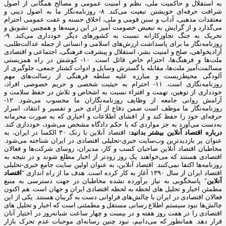
به استقلال و حاکمیت ملی، نظم و امنیت عمومی و مصالح همگانی از اصول
شرافت حرفه‌ای خویشتن تبعیت می‌کند. ۸- روزنامه‌نگار ما به اصول دینی و
معتقدات مذهبی، آداب و سنن قومی و ملی، اخلاق حسنه و عفت عمومی احترام
می‌گذارد و از گرایش به تبعیض خصومت آمیز در این زمینه‌ها و همچنین تشویق و
تحریک به جنگ تجاوزکارانه نسبت به کشورهای دیگر خودداری می‌کند. ۹-
روزنامه‌نگار ما برای پاسداشت ارزش‌های اسلامی و انسانی از جمله عدالت‌طلبی،
آزادیخواهی، صلح و امنیت بشر، استقلال و پیشرفت فرهنگی، اجتماعی و اقتصادی
ملت‌ها و فرهنگ‌ها، احترام خاص قائل است. ۱۰- کوشش در راه همزیستی
مسالمت‌آمیز ملت‌ها، مقابله با گسترش وسایل و ادوات کشتار جمعی، جلوگیری از
آلودگی محیط‌زیست و مبارزه علیه سلطه فرهنگی از رسالت‌های مهم
روزنامه‌نگاری است. ۱۱- احترام به حیثیت شخصی و حریم خصوصی افراد،
خودداری از توهین، تهمت و افتراء نسبت به اشخاص و تلاش در حفظ سلامت و
آرامش روانی جامعه از وظایف روزنامه‌نگاران ما محسوب می‌شود. ۱۲-
روزنامه‌نگار ما موظف است ضمن دفاع از آزادی خبر و تفسیر و انتقاد، اسرار
حرفه‌ای خود را حفظ کند و از افشای اطلاعات و اخباری که به صورت محرمانه
به‌دست می‌آورد به جز مواردی که با حکم دادگاه مشخص می‌شود، خودداری کند.
درباره اقتصاد آنلاین بیشتر بدانید:
اقتصاد آنلاین با رنک ۳۰ الکسا در ایران، به
عنوان پر بازدیدترین وب‌سایت خبری-تحلیلی اقتصادی در ایران شناخته می‌شود.
مخاطبان اقتصاد آنلاین صاحبان کسب و کار، مدیران، روسای شرکت‌ها و فعالان
اقتصادی هستند که می‌خواهند یک روز زودتر از اخبار مطلع شوند و در نتیجه به
روزنامه‌ها اکتفا نمی‌کنند. اقتصاد آنلاین، به عنوان اولین سایت جامع خبری-تحلیلی
اقتصاد ایران از سال ۱۳۹۰ آغاز به کار کرده است. هدف ما از راه اندازی "
اقتصاد
آنلاین
" پاسخگویی به نیاز برآورده نشده مخاطبان در جهت دسترسی به منبع
مطمئن اخبار و تحلیل های لحظه به لحظه اقتصادی ایران و جهان است. هم اکنون
فعالان اقتصادی در ایران با چالش‌های فراوانی دست به گریبان هستند. یکی از این
چالش‌ها نبود سیستم اطلاع رسانی مستقل و مطمئنی است که اخبار و تحلیل های
اقتصادی را در هفت روز هفته و در بیست و چهار ساعت شبانه‌روز در اختیار آنان
قرار دهد. همانطور که می‌دانیم، نبود چنین رسانه‌ای موجبات عدم تحرک بازار