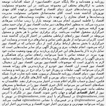
روزنامه و هفته‌نامه و حالا پایگاه خبری «اقتصادنیوز» از جمله اقدامات توسعه
بخشی به ارکان‌های مختلف این مجموعه می‌باشد. در این مجموعه مسئولیت
سردبیری وب‌سایت‌های خبری دنیای اقتصاد و اقتصادنیوز برعهده آقای مهدی
نوروزیان گذاشته شده است. آقای محمدصادق نخجوانی مسئولیت مدیریت
وب‌سایت‌ها و فضای مجازی را برعهده دارد. معاونت وبسایت‌های خبری دنیای
اقتصاد را فاطمه استیری انجام می‌دهد. توسعه بازار را زینب سادات میرهادی
مدیریت می‌کند. به منظور انجام وظایف دبیر سایت اقتصاد نیوز از توان حمید متقی
بهره گرفته می‌شود و امیر اشراقی نیز در سمت مدیریت روابط عمومی این
خبرگزاری مشغول فعالیت می‌باشد. برای برقراری تماس با هر بخش و مسئول
مربوطه در اقتصاد نیوز راه‌های ارتباطی مختلفی در اختیار کاربران گذاشته شده
است. کاربران می‌توانند از طریق تلفن تماس و نمابرهای درج شده در وبسایت این
خبرگزاری با بخش مدنظر ارتباط برقرار کنند. از دیگر خدماتی که در اقتصاد نیوز
ارائه می‌شود، انجام تبلیغات بنری و رپورتاژ آگهی برای سایر سایت‌هایی است که
تمایل دارند تا از پتانسیل‌های این خبرگزاری پربازدید برای بهبود وضعیت سایت خود
بهره ببرند. در صفحه تماس با شما می‌توانید، راه‌های تماس برای هماهنگی و
پذیرش آگهی را در بخش‌های مختلف گروه رسانه‌ای دنیای اقتصاد را مشاهده نمایید.
لازم به یادآوری است که موضوعات اقتصادنیوز بورس، اقتصاد نیوز ارز دیجیتال،
اقتصاد نیوز قیمت ارز، اقتصاد نیوز خودرو از پربازدیدترین های روزانه هستند.
کاربران می‌توانند آگهی، تبلیغات و رپورتاژ خود را برای درج در روزنامه و وبسایت
اقتصاد نیوز، دنیای اقتصاد، روزنامه فایننشال تریبیون، هفته نامه تجارت فردا، شبکه
اینترنتی اکوایران، وب سایت دنیای بورس و کلیه کانال‌های تلگرام از طریق تلفن،
فکس، ایمیل و حساب تلگرام اعلام شده در اختیار مدیریت قرار دهند. علاقمندان به
شبکه‎‌های اجتماعی نیز می‌توانند کانال خبری اقتصاد نیوز را در شبکه‌ها و بسترهای
مختلف مانند: فیس‌بوک، توییتر، اینستاگرام و تلگرام دنبال کنند و با دانلود اقتصاد
نیوز از
اخبار اقتصادی ایران
و جهان باخبر شوند. اقتصاد نیوز در تلگرام با آدرس
eghtesadnews_com@ در اینستاگرام با آیدی eghtesadnews_com@ در توییتر با
آدرس eghtesadnews@ و در فیس‌بوک با نشانی eghtesadnews فعالیت می‌کند.
روزانه می‌توانید مهم‌ترین و بروزترین اخبار حوزه اقتصاد و پربحث‌ترین اخبار ایران