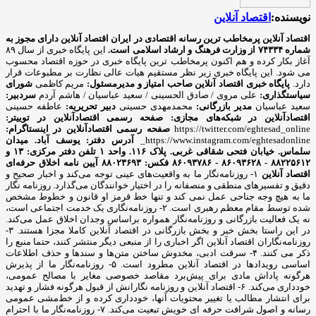
نویسنده:
اقتصاد آنلاین
اقتصاد آنلاین پرمخاطب ترین رسانه اقتصادی در ایران
اقتصاد آنلاین دارای مجوز به
شماره ۷۴۳۳۴ از وزارت فرهنگ و ارشاد اسلامی است.
این پایگاه خبری از سال ۸۹
آغاز بکار کرده و هم اکنون پرمخاطب ترین پایگاه خبری در حوزه اقتصاد محسوب
می شود. این پایگاه خبری زیر نظر مستقیم هیات عالی نظارت بر مطبوعات قرار
دارد.
پایگاه خبری اقتصاد آنلاین
صاحب امتیاز و مدیرمسئول:
مریم کاظمی
شورای
سیاستگذاری:
علی مروی / صادق الحسینی / سعید عباسیان / هاشم آردم
سردبیر:
سعید عباسیان
مدیر بازرگانی:
محمدمهدی حسینی
دبیر تحریریه:
عاطفه حسینی
اقتصادآنلاین در شبکه‌های مجازی:
صفحه رسمی اقتصادآنلاین در توییتر:
https://twitter.com/eghtesad_online
صفحه رسمی اقتصادآنلاین در اینستاگرام:
https://www.instagram.com/eghtesadonline_
آدرس دفتر: یوسف آباد. میدان
سلماس. خیابان فتحی شقاقی غربی. پلاک ۱۱۶. واحد ۱
تلفن دفتر مرکزی: ۱۳ و
۸۸۲۲۵۶۱۲ - ۸۶۰۹۳۶۲۸ - ۸۶۰۹۳۷۸۶ فکس: ۸۸۰۲۳۶۹۳
آیین نامه اخلاق حرفه‌ای
اقتصاد آنلاین
۱- روزنامه‌نگار ما به واقعیت‌های عینی توجه می‌کند و اخبار صحیح و
دقیق و تفسیرهای منطقی و منصفانه را در اختیار خوانندگان می‌گذارد. روزنامه نگار
ما به هیچ وجه جناحی عمل نمی کند و تنها خط قرمز او قانون و خطوط مشخص
شده توسط مقام معظم رهبری است. ۲- روزنامه‌نگاری یک خدمت اجتماعی است،
نه یک فعالیت بازرگانی و روزنامه‌نگار همواره براساس وجدان اخلاق عمل می‌کند.
در این راستا بخش خبر و بخش بازرگانی در اقتصاد آنلاین کاملا مجزا هستند. ۳-
روزنامه‌نگاران اقتصاد آنلاین اگر اخباری را از منبعی دیگر منتشر کنند، حتما منبع را
ذکر می کنند. ۴- سرقت ادبی، مخدوش ساختن متن‌ها و سندها و حذف اطلاعات
اساسی رویدادها در اقتصاد آنلاین مطرود است. ۵- روزنامه‌نگار ما از پذیرش
هرگونه پاداش مادی برای پیش‌برد مقاصد خصوصی مغایر با مصالح عمومی،
خودداری می‌کند. ۶- اقتصاد آنلاین و روزنامه نگارانش از قبول هرگونه فشار و تهدید
برای انتشار مطالب یا تغییر محتویات آنها، خودداری کرده و از خط‌مشی عمومی
رسانه و اصول شرافت حرفه ای خویش تبعیت می‌کند. ۷- روزنامه‌نگار ما با احترام