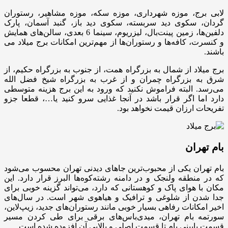
لابی برج، موزه شهرداری، موزه سکه، موزه مشاهیر، رستوران
گردان، سکوی دید سربسته، سکوی دید باز، گنبد آسمان، پارک
دلفین‌ها، زمین پینت‌بال، لیزریوم، سینما 6 بعدی، سالن‌های همایش
و کنسرت، کافه‌ها و رستوران‌ها از مهم‌ترین امکانات برج میلاد می
باشند.
برج میلاد از شمال به بزرگراه همت، از جنوب به بزرگراه حکیم، از
شرق به بزرگراه چمران و از غرب به بزرگراه شیخ فضل الله
می‌رسد. البته فراموش نکنید که ورود به این برج هزینه متوسطی
دارد اما اگر قرار باشد در آنجا غذایی سرو کنید یا…، قطعا جزو
تفریحات ارزان قیمت نخواهد بود.
بام تهران
بام تهران یکی از محبوب‌ترین جاهای دیدنی تهران محسوب می‌شود
که در منطقه ولنجک و در دامنه رشته‌کوه‌ها البرز قرار دارد. این
مکان با هوای پاک و کوهستانی که دارد، می‌تواند گزینه خوبی برای
جدا شدن از شلوغی و ترافیک و هیاهوی شهر است. در سال‌های
اخیر امکانات رفاهی بسیار خوبی مانند رستوران‌های جدید، زیپ‌لاین،
سورتمه بام تهران، میدی‌باس‌های برقی برای طی کردن مسیر
قسمت پایینی بام تا قسمت اصلی و بالایی آن افزوده شده است.