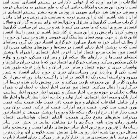
اطلاعات را فراهم آورده که از عوامل ناکارایی در سیستم اقتصادی است. امید
است با وجود این سایت و امکانات جانبی آن که به طور مستمر به مخاطبان عرضه
و معرفی خواهند شد، بتوانیم سهمی در پویایی هرچه بیشتر سیستم اقتصادی در
ایران داشته باشیم. البته در این مسیر توجه به سیاست های دولتی و در امان ماندن
از گرداب سیاست گذاری‌های متزلزل و خلق‌الساعه برای سرمایه گذاران و فعالان
اقتصادی ضروری است که ما سعی می کنیم با نقد و بررسی این سیاست گذاری‌ها
و روشن کردن راه پیش رو در این مسیر در کنار شما باشیم. در همین راستا، اقتصاد
آنلاین تلاش در جهت بهبود فضای سیاستگذاری عمومی و نقد و بررسی این حوزه را
از وظایف اصلی خود به شمار می‌آورد. خبرگزاری اقتصاد نیوز یک گروه رسانه‌ای
است که به پوشش اخبار دنیای اقتصاد در دسته‌ها و حوزه‌های مختلف می‌پردازد.
اقتصاد نیوز، سایت مرجع اقتصاد ایران، آخرین اخبار اقتصادی را همراه با پوشش
لحظه‌ای قیمت‌ها در بازارهای طلا، سکه، ارز و رمز ارز، مسکن، خودرو و لوازم
خانگی منعکس می‌کند. وبسایت خبرگزاری اقتصاد نیوز که با هدف جبران چالش‌ها و
نواقصات خبری در حوزه اقتصاد و سایر اخبار ایران و دنیا وارد عرضه ظهور شده
است، یکی از پربازدید ترین وبسایت‌های خبری در حوزه دنیای اقتصاد به شمار
می‌رود و توانسته است رنک 18 الکسا در ایران را کسب نماید. روزانه بیش از یک
میلیون کاربر از این مجموعه بازدید می‌کنند و اخبار پوشش داده شده توسط این
خبرگزاری را دنبال می‌کنند. اقتصاد نیوز تمامی اخبار لحظه به لحظه‌ای به همراه
مقالات تحلیلی در حوزه بورس، اخبار مسکن و شهری، اخبار خودرو، اخبار سیاسی،
اخبار بانک و بیمه، اخبار اقتصادی، اخبار تولید و تجارت، اخبار استارتاپ‌ها و اخبار طلا
و ارز شامل: اطلاعات لحظهای و بروز قیمت دلار، قیمت طلا، قیمت سکه، قیمت
یورو، قیمت بیت کوین، قیمت درهم امارات، قیمت لیر ترکیه، قیمت یوان چین،
قیمت دینار عراق، نرخ ارز، دلار، سکه، طلا و یورو را پوشش می‌دهد. در اقتصاد نیوز
می‌توانید بخش‌های متنوع دیگری همچون، الفبای اقتصاد، هواشناسی اقتصاد،
ماشین زمان، ویژه نامه، وب‌گردی را نیز مشاهده نمایید. در بخش اخبار سایر
رسانه‌ها، داغ‌ترین و بروزترین اخبار سایر حوزه‌های دارای اهمیت و پرجستجو مانند
مسائل حوزه بهداشت، اخبار روز و... قابل نمایش است. علاوه بر آن، پربازدیدترین
اخبار مرتبط با هر دسته‌بندی نیز در اختیار کاربر قرار می‌گیرد. دنیای اقتصاد تابان به