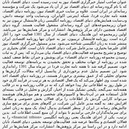
عنوان صاحب امتیاز خبرگزاری اقتصاد نیوز به ثبت رسیده است. دنیای اقتصاد تابان
که با نام گروه رسانه ای دنیای اقتصاد نیز از آن یاد می‌شود یک شرکت و مؤسسه
رسانه‌ای در ایران است. علاوه بر سایت خبری اقتصاد نیوز، روزنامه دنیای اقتصاد،
هفته ‌نامه تجارت فردا، شبکه اینترنتی اکوایران، وب‌سایت واحد توسعه دانش،
وب‌سایت همایش‌های دنیای اقتصاد، روزنامه انگلیسی ‌زبان فایننشال تریبون نیز به
عنوان زیرمجموعه‌های این گروه رسانه‌ای مشغول فعالیت هستند. گروه دنیای
اقتصاد همچنین دارای مرکز پژوهش‌ها، انتشارات و مرکز همایش‌ها نیز می‌باشد.
اولین زیرمجموعه این هلدینگ، دنیای اقتصاد، از سال 1381 فعالیت خود را آغاز
کرده است. روزنامه فایننشال تریبیون، نیز به عنوان تنها روزنامه اقتصادی ایران
منتشر شده به زبان انگلیسی شناخته می‌شود. مدیر مسئول خبرگزاری اقتصاد نیوز
آقای علیرضا بختیاری، مدیرعامل شرکت دنیای اقتصاد تابان است. آقای بختیاری در
توضیح و تشریح مجموعه فعالیت‌های دنیای اقتصاد بیان می‌دارند که: پس از به ثبات
رسیدن مجموعه روزنامه «دنیای اقتصاد» برای پوشش و جبران نقاط ضعف کشف
شده در روزنامه از جهات مختلف و تحقق بخشیدن به برنامه‌های توسعه فعالیت
خود، تصمیم گرفته شد تا هفته نامه تجارت فردا در تیرماه سال 1391 راه‌اندازی
شود. این تصمیم بدلیل عدم برخورداری از پتانسیل ارائه مقالات، گزارش‌ها و
محتوای تحلیلی که از عمق بیشتری برخوردار هستند، در روزنامه دنیای اقتصاد اخذ
شده است. وی اظهار می‌کند که یک فعال اقتصادی به هر ترتیب در فرآیند کاری خود
در طول روز به اطلاعاتی نیاز پیدا خواهد کرد که نه در قالب روزنامه و نه در قالب
هفته‌نامه نمی‌گنجد. پکیجی تشکیل شده از اخبار، گزارش و تحلیل در قالب بسته‌ای
قابل استفاده هم در لپ‌تاب‌ها و کامپیوترهای شخصی و هم موبایل‌های هوشمند
می‌تواند کارایی گردش باز اطلاعات را برای فعالان بخش خصوصی و بنگاه‌ها
افزایش دهد. به گفته مدیر عامل این شرکت، در گام‌های بعدی برای مرتفع سازی
چالش‌های رسانه در ایران از منظر اقتصادی بدنبال ایجاد یک منبع به زبان اصلی
برای سرمایه‌گذاران خارجی برآمدیم تا بتواند از آن منبع کسب اطلاعات کند. بدین
ترتیب، یکی از اجزای هلدینگ یعنی روزنامه انگلیسی «financial tribion» را به
فعالان اقتصادی و بنگاه‌ها عرضه شد. فعالیت‌های توسعه بخشی دنیای اقتصاد تابان
ادامه دارد و در این راستا نیز مرکز پژوهش‌ها، انتشارات، مرکز همایش‌ها در کنار