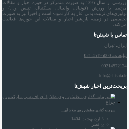
ورزشی از سال 1395 به صورت متمرکز در حوزه اخبار و مقالات
مرتبط با ورزش (فوتبال، والیبال، بسکتبال، تنیس و…) و
نوآوری‌های تربیت بدنی آغاز به کار نموده است و اخیراً نیز به صورت
تخصصی در زمینه بازنشر اخبار و مقالات این حوزه‌ها فعالیت
می‌کند.
تماس با شیش‌تا
ایران، تهران
تبلیغات: 45195000-021
09214572124
info@shishta.ir
پربحث‌ترین اخبار شیش‌تا
سرمایه‌ گذاری مطمئن روی طلا با آی…
3 اردیبهشت 1404
6
نظر