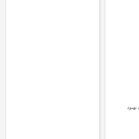
ف
ر
م
ق
ا
م
ا
ت
ا
م
ن
ی
ت
ی
ب
ه
ر
بهبود
ی
ا
ض
د
ر