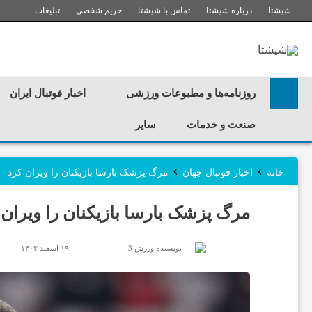
شیشتا
درباره شیشتا
تماس با شیشتا
حریم شخصی
تبلیغات
ر
و
روزنامه‌ها و مطبوعات ورزشی
اخبار فوتبال ایران
ز
صنعت و خدمات
سایر
ن
›
›
خانه
اخبار فوتبال جهان
مرگ پزشک بارسا بازیکنان را ویران کرد
ا
مرگ پزشک بارسا بازیکنان را ویران 
م
نویسنده:
ورزش 3
۱۹ اسفند ۱۴۰۳
ه‌