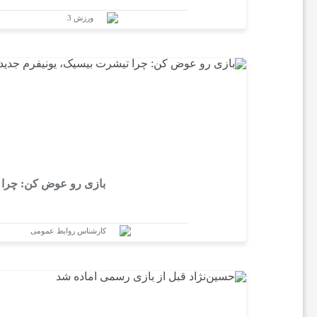
ورزش 3
ن
ا
خ
ب
بازی رو عوض کن: چرا تیش
ا
کارشناس روابط عمومی
ر
ف