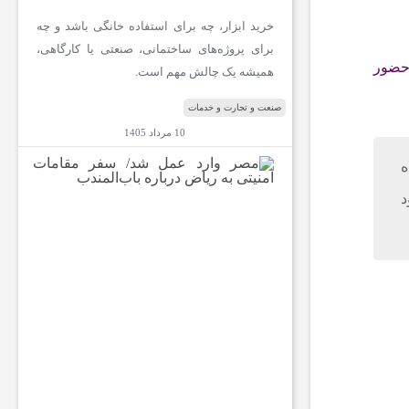
خرید ابزار، چه برای استفاده خانگی باشد و چه
برای پروژه‌های ساختمانی، صنعتی یا کارگاهی،
 حضور
همیشه یک چالش مهم است.
صنعت و تجارت و خدمات
10 مرداد 1405
ه
م
ص
د
ر
و
ا
ر
د
ع
م
ل
ش
د
/
س