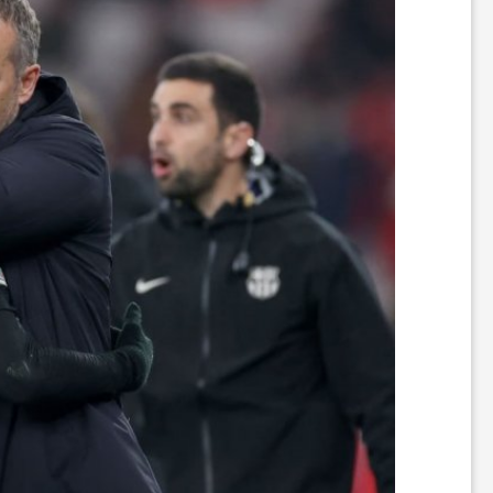
ه
ا
و
م
ط
ب
و
ع