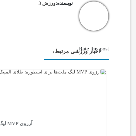
و
نویسنده:
ورزش 3
ت
ب
Rate this post
اخبار ورزشی مرتبط:
ا
ل
ج
ه
آرزوی MVP لیگ ملت‌ها برای اسطوره: طلای المپیک
ا