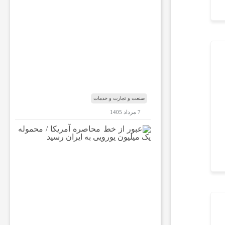
ک
س
ب‌
و
ک
ا
ر‌
ه
ا
صنعت و تجارت و خدمات
7 مرداد 1405
ع
ب
و
ر
ا
ز
خ
ط
م
ح