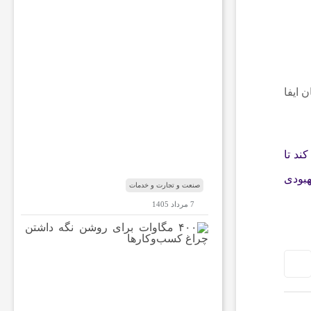
ب
ا
ر
ه
ب
ا
ب‌
 ایفا
ا
ل
م
ن
ند تا
د
ب
هبودی
صنعت و تجارت و خدمات
7 مرداد 1405
۴
۰
۰
م
گ
ا