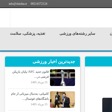
info@shishta.ir
09214572124
ن
سایر رشته‌های ورزشی
تغذیه، پزشکی، سلامت
جدیدترین‌ اخبار ورزشی
قانون جدید AFC؛ پایان بازیکن
قرضی در…
15 مرداد 1405
کامیانی: به‌دنبال میزبانی از جام
باشگاه‌های فوتسال…
15 مرداد 1405