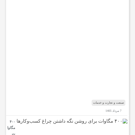
ض
د
ر
ب
ا
ر
ه
ب
ا
ب‌
ا
ل
م
ن
د
ب
صنعت و تجارت و خدمات
7 مرداد 1405
۴۰۰
مگاوا
ت