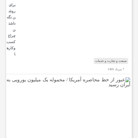
برای
روش
ن نگه
داشت
ن
چراغ
کسب‌
وکار‌ه
ا
صنعت و تجارت و خدمات
7 مرداد 1405
ع
ب
و
ر
ا
ز
خ
ط
م
ح