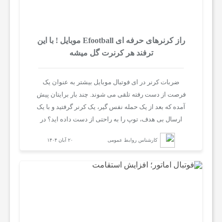
راز کرنرهای حرفه ای Efootball موبایل ! با این
ترفند هر کرنرت گل میشه
ضربات کرنر در ای فوتبال موبایل بیشتر به عنوان یک
فرصت از دست رفته تلقی می شوند. چند بار برایتان پیش
آمده که بعد از یک حمله نفس گیر، یک کرنر گرفتید و با یک
ارسال بی هدف، توپ را به راحتی از دست داده اید؟ در
ادامه رازهای کرنرهای حرفه ای را می گوییم و به شما
کارشناس روابط عمومی
۲۰ آبان ۱۴۰۴
نشان میدهیم چگونه با درک عمیق مکانیک های بازی،
انتخاب بازیکنان مناسب و اجرای یکسری تکنیک، کرنر های
موفق تری داشته باشید.