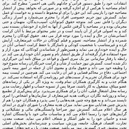
انتقادات‌ خود را طبق دستور قرآنی"و جادلهم بالتی هی احسن" مطرح کند. برای
انجام مصاحبه با هرکس از او اجازه گرفته و در صورتی که بخواهد پیش از انتشار
مصاحبه خود را بازبینی کند این حق را برای او محفوظ دانسته و به خواست او عمل
نماید. گسترش نیوز حریم خصوصی افراد را محترم می‌شمارد و اسرار زندگی
دیگران را فاش نمی کند. متوجه حقوق کم‌توانان، آسیب‌دیدگان، متهمان و حتی
مجرمان بوده و در مصاحبه یا گرفتن عکس از آنها به اجازه از خودشان بسنده نمی
کند و به اصولی فراتر از آن پایبند است و در نشر محتوای مرتبط با آنان کرامت
انسانی‌شان در حال و آینده را مورد توجه قرار می دهد. حقوق کودکان را محترم
شمرده و از انتشار مصاحبه، تصویر و فیلم کودکان در حالات غیرمتعارف، آرایش
کرده و غیرمنتاسب با شخصیت کودکی و ناسازگار با حفظ کرامت انسانی آنان در
حال و آینده خودداری می نماید و همین‌طور از شناساندن کودکانی که مورد آزار و
سوء استفاده قرار گرفته‌اند از طریق انتشار نام و تصویر آنان خودداری می کند. در
رابطه با رفتار سازمانی نیز یک سری اصول و قواعد در میثاق نامه این خبرگزاری
ذکر شده است. گسترش نیوز حمایت از شأن و کرامت خبرنگاران رسانه متبوع خود
را وظیفه خود می داند و حقوق مادی و معنوی آنان از جمله در امور بیمه تأمین
اجتماعی، دفاع در محاکم قضایی و غیر آن رعایت می کند. هم‌چنین در لیست بیمه
خود برای همکاران تحریریه از سمت‌های غیرِ روزنامه‌ن گارانه استفاده نمی‌کند. در
هنگام جذب و به کارگیری همکاران تمام وقت، به ‌ویژه اگر در یکی از رسانه‌های
عضو میثاق، مشغول به کار باشند، صرفا پس از تسویه‌ حساب و اظهار رضایت مدیر
رسانه محل اشتغال قبلی، آنان را برای همکاری می‌پذیرد. برای پیش‌گیری از تطمیع
رسانه و روزنامه ‌نگاران، دریافت هدیه غیرمتعارف از سازمان‌ها و اشخاص را امری
ناپسند می‌داند و به ‌هیچ ‌وجه چنین هدیه‌هایی را نمی پذیرد و همکاران خود را هم از
پذیرش چنین هدایایی منع می نماید. میزان هدیه متعارف را شورای داوری در ابتدای
هر سال اعلام می‌کند. گسترش نیوز صراحتا وابستگی‌های مالی و تشکیلاتی و
گرایش‌های خود را رسما اعلام می کند و مناسبات مالی خود با وابستگان اشاره
شده و حامیان خود را به ‌طور آشکار و شفاف اعلام می نماید. صنعت معدن،
تجارت، اقتصاد، فرهنگ، جامعه، ورزش، سیاست و چندرسانه‌ای بخش‌های اصلی
تحت پوشش خبری گسترش نیوز می‌باشد. صنعت معدن با زیرحوزه‌های؛ صنعت،