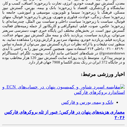
معدن، گسترش نیوز قیمت خودرو، انرژی، تجارت با زیرحوزه؛ اصناف، کسب و کار،
نمایشگاه و گردشگری، اقتصاد با زیرحوزه؛ بانک و بیمه، بورس، گسترش نیوز
مسکن، فرهنگ با زیرحوزه؛ سینما و تلویزیون، موسیقی و آموزشی، جامعه با
زیرحوزه؛ سبک زندگی، حوادث، فناوری و شهری، ورزش با زیرحوزه؛ فوتبال، منهای
فوتبال، سیاست با زیرحوزه؛ سیاست داخلی و سیاست بین الملل، چندرسانه‌ای با
زیرحوزه؛ عکس، صوت، فیلم، اینفوگرافی و کاریکاتور از جمله زمینه‌های فعالیت
گسترش نیوز است. در بخش‌های مختلف این پایگاه خبری جهت دسترسی سریعتر
می‌توان، پربازدید سیاست، پربازدید بانک و بیمه مثل گسترش نیوز سهام عدالت،
پربازدید فیلم، پربازدید خودرو، پیشنهاد سردبیر و گزارش ویژه را مشاهده نمایید. به
منظور ثبت تبلیغات و یا ارائه نظرات درباره گسترش نیوز می‌توان از شماره تماس
۸۲۱۹۰ – ۰۲۱ داخلی ۲۱۴ استفاده نمود. همچنین گسترش نیوز را به راحتی با آیدی
gostareshnews@ در شبکه‌های اجتماعی مانند آپارات، یوتیوب، تلگرام، اینستاگرام
و توییتر پیدا کرد. متوسط بازدید روزانه سایت گسترش نیوز 120 هزار مخاطب بوده
و در جایگاه 372 ایران در رنک بندی الکسا و 7908 جهان قرار دارد.
اخبار ورزشی مرتبط:
بانک و بیمه، بورس و فارکس
معماری هزینه‌های پنهان در فارکس؛ عبور از تله بروکرهای فارکس
۲۰۲۶