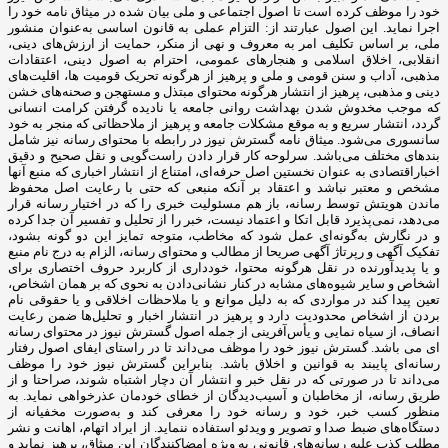
خود را موظف کرده است تا اصول اجتماعی و ملی بیان شده در میثاق نامه خود را
اجرا نماید. این اصول عبارتند از: التزام عملی به قانون اساسی به‌عنوان منشور
ملی، بر اساس تکلیف امر به‌ معروف و نهی از منکر، حمایت از ارزش‌های دینی،
انقلابی، اخلاق اسلامی و هنجارهای عمومی، احترام به اصول دینی، اعتقادات
مذهبی، آداب و سنن قومی و ملی و ‌پرهیز از هرگونه تحریک قومیت ‌ها، اقلیت‌های
دینی و مذهبی، پرهیز از انتشار هرگونه محتوای مبتذل و مستهجن و صحنه‌های خشن
که موجب مخدوش شدن بهداشت روانی جامعه یا نادیده گرفتن کرامت انسانی
گردد، انتشار سریع و به‌ موقع مشکلات جامعه و پرهیز از ملاحظاتی که منجر به خود
سانسوری می‌شود. میثاق نامه گسترش نیوز در رابطه با محتوای رسانه نیز شامل
بندهای مختلف می‌باشد. سرلوحه کار قرار دادن راست‌گویی و نقل صحیح و دقیق
اخباراقتصادی به ‌عنوان نخستین اصل حرفه‌ای، امتناع از انتشار اخباری که منبع آنها
مشخص و معتبر نباشد و اعتقاد بر آنکه منبعی که حتی با رعایت اصل محفوظ
ماندن هویتش توسط رسانه، باز هم مسئولیت خبری را که در اختیار رسانه قرار
می‌دهد، نمی‌پذیرد قابل اتکا و اعتماد نیست، خبر را از تحلیل و تفسیر آن جدا کرده
و در نگارش به‌گونه‌ای عمل شود که مخاطب، متوجه تمایز این دو گونه بشود،
تفکیک آگهی و رپرتاژ آگهی صریحا از مطالب و محتوای رسانه، الزام به درج نام منبع
و یا پدیدآورنده در نقل هرگونه محتوا، خودداری از کاربرد حروف اختصاری برای
اشخاص و سایر شیوه‌های مشابه در کنار نشانی‌دادن به نحوی که بر همان اشخاص،
تعین پیدا کند در مواردی که به دلیل موانع و یا ملاحظات اخلاقی و یا حقوقی نام
بردن از اشخاص محدودیت دارد و پرهیز در انتشار اخبار و تحلیل‌ها ضمن رعایت
انصاف، از سیاه ‌نمایی و یأس‌آفرینی از جمله اصول گسترش نیوز در محتوای رسانه
ای می باشد. گسترش نیوز خود را موظف می‌داند تا در راستای ایفای اصول رفتار
رسانه‌ای پایبند به قوانین و اخلاق باشد. بنابراین گسترش نیوز خود را موظف
می‌داند تا در صورتی که در نقل خبر و انتشار آن دچار اشتباه شوند، صراحتا و از
طریق رسانه، از مخاطبان و آسیب‌دیدگان از خطای خودمان عذرخواهی نماید. به
منظور کسب خبر، خود و رسانه خود را معرفی کند و به‌صورت مخفیانه از
دستگاه‌های ضبط صدا و تصویر و ویدئو استفاده ننماید. از ایراد اتهام، اهانت و نشر
مطلب کذب علیه رسانه‌های قانونی به ‌ویژه امضاکنندگان این میثاق، پرهیز نماید و