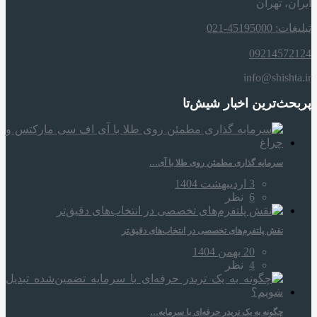
ایران، تهران
تبلیغات: 45195000-021
09214572124
info@shishta.ir
پربحث‌ترین اخبار شیش‌تا
سرمایه‌ گذاری مطمئن روی طلا با آی…
3 اردیبهشت 1404
6
نظر
نقش پلتفرم‌های تخصصی در انتخاب‌های دقیق‌تر
20 بهمن 1404
4
نظر
چگونه به یک تریدر حرفه‌ای با سرمایه…