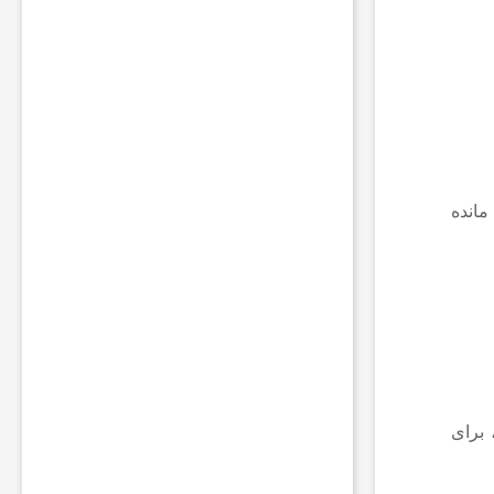
ا
ت
ب
ر
ا
ی
ر
و
ش
مانده
ن
ن
گ
ه
د
ا
ش
ت
ن
چ
 برای
ر
ا
غ