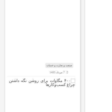
ب
ا
ر
ه
ب
ا
ب‌
ا
ل
م
ن
د
ب
صنعت و تجارت و خدمات
7 مرداد 1405
۴
۰
۰
م
گ
ا
و