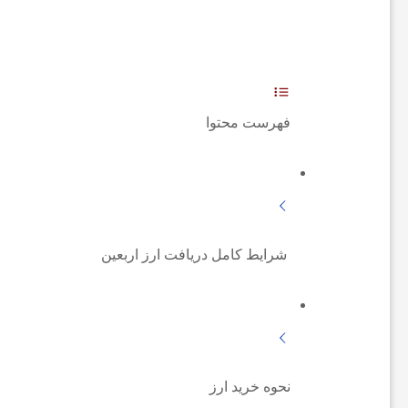
ه‌
ه
فهرست محتوا
ا
و
م
شرایط کامل دریافت ارز اربعین
ط
ب
نحوه خرید ارز
و