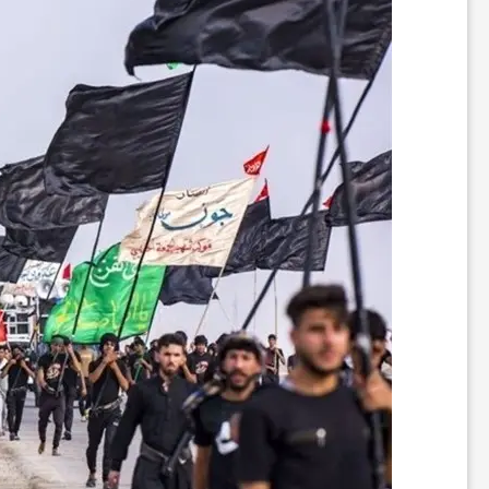
ا
ن
ا
خ
ب
ا
ر