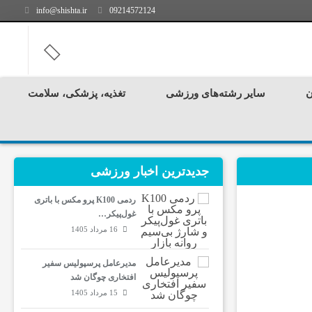
info@shishta.ir
09214572124
ن
سایر رشته‌های ورزشی
تغذیه، پزشکی، سلامت
جدیدترین‌ اخبار ورزشی
ردمی K100 پرو مکس با باتری
غول‌پیکر…
16 مرداد 1405
مدیرعامل پرسپولیس سفیر
افتخاری چوگان شد
15 مرداد 1405