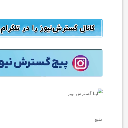
ا
ن
ا
خ
ب
ا
ر
منبع: