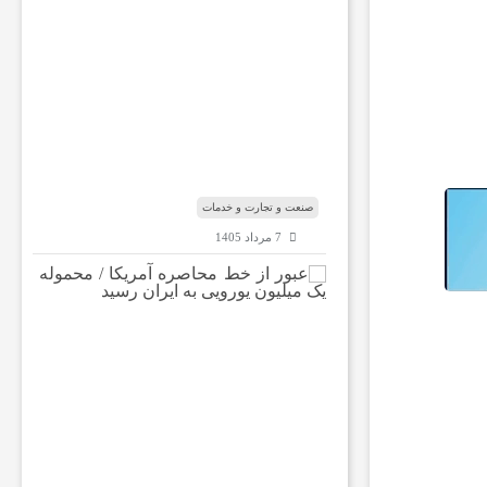
ک
س
ب‌
و
ک
ا
ر‌
ه
ا
صنعت و تجارت و خدمات
7 مرداد 1405
ع
ب
و
ر
ا
ز
خ
ط
م
ح