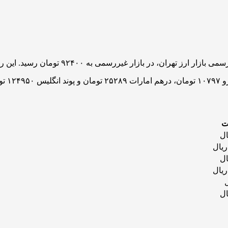
است.
ت