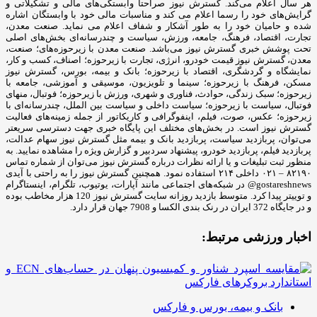
هر سال اعلام می‌کند. گسترش نیوز صراحتا وابستگی‌های مالی و تشکیلاتی و
گرایش‌های خود را رسما اعلام می کند و مناسبات مالی خود با وابستگان اشاره
شده و حامیان خود را به ‌طور آشکار و شفاف اعلام می نماید. صنعت معدن،
تجارت، اقتصاد، فرهنگ، جامعه، ورزش، سیاست و چندرسانه‌ای بخش‌های اصلی
تحت پوشش خبری گسترش نیوز می‌باشد. صنعت معدن با زیرحوزه‌های؛ صنعت،
معدن، گسترش نیوز قیمت خودرو، انرژی، تجارت با زیرحوزه؛ اصناف، کسب و کار،
نمایشگاه و گردشگری، اقتصاد با زیرحوزه؛ بانک و بیمه، بورس، گسترش نیوز
مسکن، فرهنگ با زیرحوزه؛ سینما و تلویزیون، موسیقی و آموزشی، جامعه با
زیرحوزه؛ سبک زندگی، حوادث، فناوری و شهری، ورزش با زیرحوزه؛ فوتبال، منهای
فوتبال، سیاست با زیرحوزه؛ سیاست داخلی و سیاست بین الملل، چندرسانه‌ای با
زیرحوزه؛ عکس، صوت، فیلم، اینفوگرافی و کاریکاتور از جمله زمینه‌های فعالیت
گسترش نیوز است. در بخش‌های مختلف این پایگاه خبری جهت دسترسی سریعتر
می‌توان، پربازدید سیاست، پربازدید بانک و بیمه مثل گسترش نیوز سهام عدالت،
پربازدید فیلم، پربازدید خودرو، پیشنهاد سردبیر و گزارش ویژه را مشاهده نمایید. به
منظور ثبت تبلیغات و یا ارائه نظرات درباره گسترش نیوز می‌توان از شماره تماس
۸۲۱۹۰ – ۰۲۱ داخلی ۲۱۴ استفاده نمود. همچنین گسترش نیوز را به راحتی با آیدی
gostareshnews@ در شبکه‌های اجتماعی مانند آپارات، یوتیوب، تلگرام، اینستاگرام
و توییتر پیدا کرد. متوسط بازدید روزانه سایت گسترش نیوز 120 هزار مخاطب بوده
و در جایگاه 372 ایران در رنک بندی الکسا و 7908 جهان قرار دارد.
اخبار ورزشی مرتبط:
بانک و بیمه، بورس و فارکس