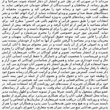
می‌داند تا در صورتی که در نقل خبر و انتشار آن دچار اشتباه شوند، صراحتا و از
طریق رسانه، از مخاطبان و آسیب‌دیدگان از خطای خودمان عذرخواهی نماید. به
منظور کسب خبر، خود و رسانه خود را معرفی کند و به‌صورت مخفیانه از
دستگاه‌های ضبط صدا و تصویر و ویدئو استفاده ننماید. از ایراد اتهام، اهانت و نشر
مطلب کذب علیه رسانه‌های قانونی به ‌ویژه امضاکنندگان این میثاق، پرهیز نماید و
انتقادات‌ خود را طبق دستور قرآنی"و جادلهم بالتی هی احسن" مطرح کند. برای
انجام مصاحبه با هرکس از او اجازه گرفته و در صورتی که بخواهد پیش از انتشار
مصاحبه خود را بازبینی کند این حق را برای او محفوظ دانسته و به خواست او عمل
نماید. گسترش نیوز حریم خصوصی افراد را محترم می‌شمارد و اسرار زندگی
دیگران را فاش نمی کند. متوجه حقوق کم‌توانان، آسیب‌دیدگان، متهمان و حتی
مجرمان بوده و در مصاحبه یا گرفتن عکس از آنها به اجازه از خودشان بسنده نمی
کند و به اصولی فراتر از آن پایبند است و در نشر محتوای مرتبط با آنان کرامت
انسانی‌شان در حال و آینده را مورد توجه قرار می دهد. حقوق کودکان را محترم
شمرده و از انتشار مصاحبه، تصویر و فیلم کودکان در حالات غیرمتعارف، آرایش
کرده و غیرمنتاسب با شخصیت کودکی و ناسازگار با حفظ کرامت انسانی آنان در
حال و آینده خودداری می نماید و همین‌طور از شناساندن کودکانی که مورد آزار و
سوء استفاده قرار گرفته‌اند از طریق انتشار نام و تصویر آنان خودداری می کند. در
رابطه با رفتار سازمانی نیز یک سری اصول و قواعد در میثاق نامه این خبرگزاری
ذکر شده است. گسترش نیوز حمایت از شأن و کرامت خبرنگاران رسانه متبوع خود
را وظیفه خود می داند و حقوق مادی و معنوی آنان از جمله در امور بیمه تأمین
اجتماعی، دفاع در محاکم قضایی و غیر آن رعایت می کند. هم‌چنین در لیست بیمه
خود برای همکاران تحریریه از سمت‌های غیرِ روزنامه‌ن گارانه استفاده نمی‌کند. در
هنگام جذب و به کارگیری همکاران تمام وقت، به ‌ویژه اگر در یکی از رسانه‌های
عضو میثاق، مشغول به کار باشند، صرفا پس از تسویه‌ حساب و اظهار رضایت مدیر
رسانه محل اشتغال قبلی، آنان را برای همکاری می‌پذیرد. برای پیش‌گیری از تطمیع
رسانه و روزنامه ‌نگاران، دریافت هدیه غیرمتعارف از سازمان‌ها و اشخاص را امری
ناپسند می‌داند و به ‌هیچ ‌وجه چنین هدیه‌هایی را نمی پذیرد و همکاران خود را هم از
پذیرش چنین هدایایی منع می نماید. میزان هدیه متعارف را شورای داوری در ابتدای