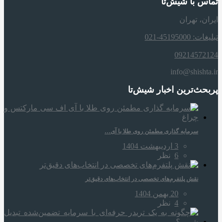
تماس با شیش‌تا
ایران، تهران
تبلیغات: 45195000-021
09214572124
info@shishta.ir
پربحث‌ترین اخبار شیش‌تا
سرمایه‌ گذاری مطمئن روی طلا با آی…
3 اردیبهشت 1404
6
نظر
نقش پلتفرم‌های تخصصی در انتخاب‌های دقیق‌تر
20 بهمن 1404
4
نظر