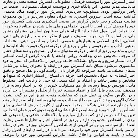
امتیاز گسترش نیوز را موسسه فرهنگی مطبوعاتی گسترش صنعت معدن و تجارت
می‌باشد. مدیر مسئول این پایگاه خبری و موسسه فرهنگی مطبوعاتی صمت نیز
ناصر بزرگمهر بوده، مسئولیت سردبیری گسترش نیوز برعهده میلاد محمدی
گذاشته شده است. شروین اُشیدری به عنوان معاون سردبیر در این مجموعه
فعالیت می‌کند و دبیر بخش گزارش نیز مجتبی اسکندری می‌باشد. گسترش نیوز
خود را موظف کرده است تا اصول اجتماعی و ملی بیان شده در میثاق نامه خود را
اجرا نماید. این اصول عبارتند از: التزام عملی به قانون اساسی به‌عنوان منشور
ملی، بر اساس تکلیف امر به‌ معروف و نهی از منکر، حمایت از ارزش‌های دینی،
انقلابی، اخلاق اسلامی و هنجارهای عمومی، احترام به اصول دینی، اعتقادات
مذهبی، آداب و سنن قومی و ملی و ‌پرهیز از هرگونه تحریک قومیت ‌ها، اقلیت‌های
دینی و مذهبی، پرهیز از انتشار هرگونه محتوای مبتذل و مستهجن و صحنه‌های خشن
که موجب مخدوش شدن بهداشت روانی جامعه یا نادیده گرفتن کرامت انسانی
گردد، انتشار سریع و به‌ موقع مشکلات جامعه و پرهیز از ملاحظاتی که منجر به خود
سانسوری می‌شود. میثاق نامه گسترش نیوز در رابطه با محتوای رسانه نیز شامل
بندهای مختلف می‌باشد. سرلوحه کار قرار دادن راست‌گویی و نقل صحیح و دقیق
اخباراقتصادی به ‌عنوان نخستین اصل حرفه‌ای، امتناع از انتشار اخباری که منبع آنها
مشخص و معتبر نباشد و اعتقاد بر آنکه منبعی که حتی با رعایت اصل محفوظ
ماندن هویتش توسط رسانه، باز هم مسئولیت خبری را که در اختیار رسانه قرار
می‌دهد، نمی‌پذیرد قابل اتکا و اعتماد نیست، خبر را از تحلیل و تفسیر آن جدا کرده
و در نگارش به‌گونه‌ای عمل شود که مخاطب، متوجه تمایز این دو گونه بشود،
تفکیک آگهی و رپرتاژ آگهی صریحا از مطالب و محتوای رسانه، الزام به درج نام منبع
و یا پدیدآورنده در نقل هرگونه محتوا، خودداری از کاربرد حروف اختصاری برای
اشخاص و سایر شیوه‌های مشابه در کنار نشانی‌دادن به نحوی که بر همان اشخاص،
تعین پیدا کند در مواردی که به دلیل موانع و یا ملاحظات اخلاقی و یا حقوقی نام
بردن از اشخاص محدودیت دارد و پرهیز در انتشار اخبار و تحلیل‌ها ضمن رعایت
انصاف، از سیاه ‌نمایی و یأس‌آفرینی از جمله اصول گسترش نیوز در محتوای رسانه
ای می باشد. گسترش نیوز خود را موظف می‌داند تا در راستای ایفای اصول رفتار
رسانه‌ای پایبند به قوانین و اخلاق باشد. بنابراین گسترش نیوز خود را موظف