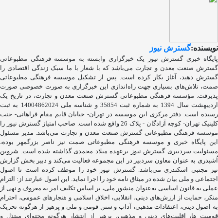
نویسنده:
گسترش نیوز
پایگاه خبری گسترش نیوز یک خبرگزاری وابسته به موسسه فرهنگی مطبوعاتی
گسترش صنعت معدن و تجارت می‌باشد که با شعار با ما سبک زندگی اقتصادی را
گسترش دهید، آغاز بکار کرده است. پس از تشکیل موسسه فرهنگی مطبوعاتی
صمت، تلاش‌های بسیاری جهت راه‌اندازی این خبرگزاری به صورت خصوصی صورت
پذیرفت. مؤسسه فرهنگی مطبوعاتی گسترش صنعت معدن و تجارت، در تاریخ یک
اردیبهشت سال 1394 به شماره ثبت 35854 و شناسه ملی 14004862024 به ثبت
رسیده است. دفتر مرکزی این موسسه در تهران- خیابان قایم مقام فراهانی- جنب
کلینیک تهران- کوچه آزادگان - پلاک 26 واقع شده است. صاحب امتیاز گسترش نیوز را
موسسه فرهنگی مطبوعاتی گسترش صنعت معدن و تجارت می‌باشد. مدیر مسئول
این پایگاه خبری و موسسه فرهنگی مطبوعاتی صمت نیز ناصر بزرگمهر بوده،
مسئولیت سردبیری گسترش نیوز برعهده میلاد محمدی گذاشته شده است. شروین
اُشیدری به عنوان معاون سردبیر در این مجموعه فعالیت می‌کند و دبیر بخش گزارش
نیز مجتبی اسکندری می‌باشد. گسترش نیوز خود را موظف کرده است تا اصول
اجتماعی و ملی بیان شده در میثاق نامه خود را اجرا نماید. این اصول عبارتند از: التزام
عملی به قانون اساسی به‌عنوان منشور ملی، بر اساس تکلیف امر به‌ معروف و نهی از
منکر، حمایت از ارزش‌های دینی، انقلابی، اخلاق اسلامی و هنجارهای عمومی، احترام
به اصول دینی، اعتقادات مذهبی، آداب و سنن قومی و ملی و ‌پرهیز از هرگونه تحریک
قومیت ‌ها، اقلیت‌های دینی و مذهبی، پرهیز از انتشار هرگونه محتوای مبتذل و