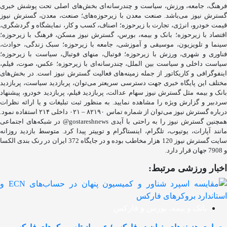
فرهنگ، جامعه، ورزش، سیاست و چندرسانه‌ای بخش‌های اصلی تحت پوشش خبری
گسترش نیوز می‌باشد. صنعت معدن با زیرحوزه‌های؛ صنعت، معدن، گسترش نیوز
قیمت خودرو، انرژی، تجارت با زیرحوزه؛ اصناف، کسب و کار، نمایشگاه و گردشگری،
اقتصاد با زیرحوزه؛ بانک و بیمه، بورس، گسترش نیوز مسکن، فرهنگ با زیرحوزه؛
سینما و تلویزیون، موسیقی و آموزشی، جامعه با زیرحوزه؛ سبک زندگی، حوادث،
فناوری و شهری، ورزش با زیرحوزه؛ فوتبال، منهای فوتبال، سیاست با زیرحوزه؛
سیاست داخلی و سیاست بین الملل، چندرسانه‌ای با زیرحوزه؛ عکس، صوت، فیلم،
اینفوگرافی و کاریکاتور از جمله زمینه‌های فعالیت گسترش نیوز است. در بخش‌های
مختلف این پایگاه خبری جهت دسترسی سریعتر می‌توان، پربازدید سیاست، پربازدید
بانک و بیمه مثل گسترش نیوز سهام عدالت، پربازدید فیلم، پربازدید خودرو، پیشنهاد
سردبیر و گزارش ویژه را مشاهده نمایید. به منظور ثبت تبلیغات و یا ارائه نظرات
درباره گسترش نیوز می‌توان از شماره تماس ۸۲۱۹۰ – ۰۲۱ داخلی ۲۱۴ استفاده نمود.
همچنین گسترش نیوز را به راحتی با آیدی gostareshnews@ در شبکه‌های اجتماعی
مانند آپارات، یوتیوب، تلگرام، اینستاگرام و توییتر پیدا کرد. متوسط بازدید روزانه
سایت گسترش نیوز 120 هزار مخاطب بوده و در جایگاه 372 ایران در رنک بندی الکسا
و 7908 جهان قرار دارد.
اخبار ورزشی مرتبط:
بانک و بیمه، بورس و فارکس