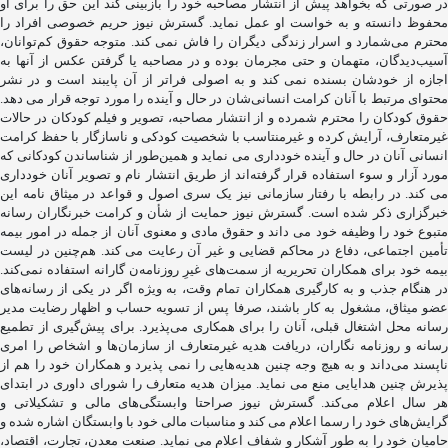
در صورتی که بخواهد پیش از انتشار مصاحبه خود را بازبینی کند این حق را برای او
محفوظ دانسته و به خواست او عمل نماید. گسترش نیوز حریم خصوصی افراد را
محترم می‌شمارد و اسرار زندگی دیگران را فاش نمی کند. متوجه حقوق کم‌توانان،
آسیب‌دیدگان، متهمان و حتی مجرمان بوده و در مصاحبه یا گرفتن عکس از آنها به
اجازه از خودشان بسنده نمی کند و به اصولی فراتر از آن پایبند است و در نشر
محتوای مرتبط با آنان کرامت انسانی‌شان در حال و آینده را مورد توجه قرار می دهد.
حقوق کودکان را محترم شمرده و از انتشار مصاحبه، تصویر و فیلم کودکان در حالات
غیرمتعارف، آرایش کرده و غیرمنتاسب با شخصیت کودکی و ناسازگار با حفظ کرامت
انسانی آنان در حال و آینده خودداری می نماید و همین‌طور از شناساندن کودکانی که
مورد آزار و سوء استفاده قرار گرفته‌اند از طریق انتشار نام و تصویر آنان خودداری
می کند. در رابطه با رفتار سازمانی نیز یک سری اصول و قواعد در میثاق نامه این
خبرگزاری ذکر شده است. گسترش نیوز حمایت از شأن و کرامت خبرنگاران رسانه
متبوع خود را وظیفه خود می داند و حقوق مادی و معنوی آنان از جمله در امور بیمه
تأمین اجتماعی، دفاع در محاکم قضایی و غیر آن رعایت می کند. هم‌چنین در لیست
بیمه خود برای همکاران تحریریه از سمت‌های غیرِ روزنامه‌ن گارانه استفاده نمی‌کند.
در هنگام جذب و به کارگیری همکاران تمام وقت، به ‌ویژه اگر در یکی از رسانه‌های
عضو میثاق، مشغول به کار باشند، صرفا پس از تسویه‌ حساب و اظهار رضایت مدیر
رسانه محل اشتغال قبلی، آنان را برای همکاری می‌پذیرد. برای پیش‌گیری از تطمیع
رسانه و روزنامه ‌نگاران، دریافت هدیه غیرمتعارف از سازمان‌ها و اشخاص را امری
ناپسند می‌داند و به ‌هیچ ‌وجه چنین هدیه‌هایی را نمی پذیرد و همکاران خود را هم از
پذیرش چنین هدایایی منع می نماید. میزان هدیه متعارف را شورای داوری در ابتدای
هر سال اعلام می‌کند. گسترش نیوز صراحتا وابستگی‌های مالی و تشکیلاتی و
گرایش‌های خود را رسما اعلام می کند و مناسبات مالی خود با وابستگان اشاره شده و
حامیان خود را به ‌طور آشکار و شفاف اعلام می نماید. صنعت معدن، تجارت، اقتصاد،