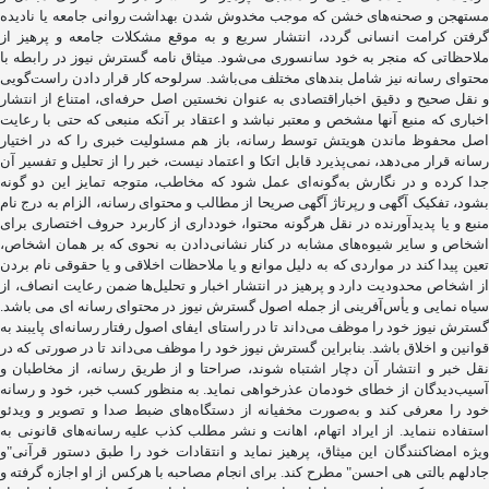
مستهجن و صحنه‌های خشن که موجب مخدوش شدن بهداشت روانی جامعه یا نادیده
گرفتن کرامت انسانی گردد، انتشار سریع و به‌ موقع مشکلات جامعه و پرهیز از
ملاحظاتی که منجر به خود سانسوری می‌شود. میثاق نامه گسترش نیوز در رابطه با
محتوای رسانه نیز شامل بندهای مختلف می‌باشد. سرلوحه کار قرار دادن راست‌گویی
و نقل صحیح و دقیق اخباراقتصادی به ‌عنوان نخستین اصل حرفه‌ای، امتناع از انتشار
اخباری که منبع آنها مشخص و معتبر نباشد و اعتقاد بر آنکه منبعی که حتی با رعایت
اصل محفوظ ماندن هویتش توسط رسانه، باز هم مسئولیت خبری را که در اختیار
رسانه قرار می‌دهد، نمی‌پذیرد قابل اتکا و اعتماد نیست، خبر را از تحلیل و تفسیر آن
جدا کرده و در نگارش به‌گونه‌ای عمل شود که مخاطب، متوجه تمایز این دو گونه
بشود، تفکیک آگهی و رپرتاژ آگهی صریحا از مطالب و محتوای رسانه، الزام به درج نام
منبع و یا پدیدآورنده در نقل هرگونه محتوا، خودداری از کاربرد حروف اختصاری برای
اشخاص و سایر شیوه‌های مشابه در کنار نشانی‌دادن به نحوی که بر همان اشخاص،
تعین پیدا کند در مواردی که به دلیل موانع و یا ملاحظات اخلاقی و یا حقوقی نام بردن
از اشخاص محدودیت دارد و پرهیز در انتشار اخبار و تحلیل‌ها ضمن رعایت انصاف، از
سیاه ‌نمایی و یأس‌آفرینی از جمله اصول گسترش نیوز در محتوای رسانه ای می باشد.
گسترش نیوز خود را موظف می‌داند تا در راستای ایفای اصول رفتار رسانه‌ای پایبند به
قوانین و اخلاق باشد. بنابراین گسترش نیوز خود را موظف می‌داند تا در صورتی که در
نقل خبر و انتشار آن دچار اشتباه شوند، صراحتا و از طریق رسانه، از مخاطبان و
آسیب‌دیدگان از خطای خودمان عذرخواهی نماید. به منظور کسب خبر، خود و رسانه
خود را معرفی کند و به‌صورت مخفیانه از دستگاه‌های ضبط صدا و تصویر و ویدئو
استفاده ننماید. از ایراد اتهام، اهانت و نشر مطلب کذب علیه رسانه‌های قانونی به
‌ویژه امضاکنندگان این میثاق، پرهیز نماید و انتقادات‌ خود را طبق دستور قرآنی"و
جادلهم بالتی هی احسن" مطرح کند. برای انجام مصاحبه با هرکس از او اجازه گرفته و