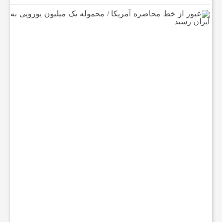
ع
ب
و
ر
ا
ز
خ
ط
م
ح
ا
ص
ر
ه
آ
م
ر
ی
ک
ا
/