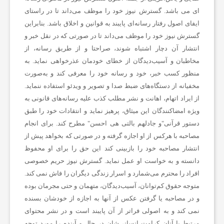
ای می باشد. گسترش نیوز خود را موظف می‌داند تا در راستای
ر
ایفای اصول رفتار رسانه‌ای پایبند به قوانین و اخلاق باشد. بنابراین
گسترش نیوز خود را موظف می‌داند تا در صورتی که در نقل خبر و
انتشار آن دچار اشتباه شوند، صراحتا و از طریق رسانه، از
ش
مخاطبان و آسیب‌دیدگان از خطای خودمان عذرخواهی نماید. به
منظور کسب خبر، خود و رسانه خود را معرفی کند و به‌صورت
ت
مخفیانه از دستگاه‌های ضبط صدا و تصویر و ویدئو استفاده ننماید.
از ایراد اتهام، اهانت و نشر مطلب کذب علیه رسانه‌های قانونی به
‌ویژه امضاکنندگان این میثاق، پرهیز نماید و انتقادات‌ خود را طبق
ه‌
دستور قرآنی"و جادلهم بالتی هی احسن" مطرح کند. برای انجام
مصاحبه با هرکس از او اجازه گرفته و در صورتی که بخواهد پیش از
ه
انتشار مصاحبه خود را بازبینی کند این حق را برای او محفوظ
دانسته و به خواست او عمل نماید. گسترش نیوز حریم خصوصی
ا
افراد را محترم می‌شمارد و اسرار زندگی دیگران را فاش نمی کند.
متوجه حقوق کم‌توانان، آسیب‌دیدگان، متهمان و حتی مجرمان بوده
و در مصاحبه یا گرفتن عکس از آنها به اجازه از خودشان بسنده
ی
نمی کند و به اصولی فراتر از آن پایبند است و در نشر محتوای
مرتبط با آنان کرامت انسانی‌شان در حال و آینده را مورد توجه