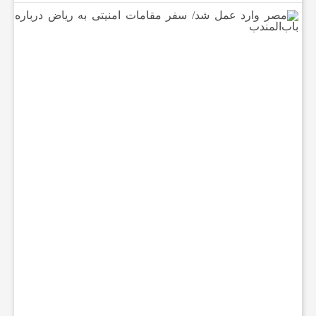
م
ص
ر
و
ا
ر
د
ع
م
ل
ش
د
/
س
ف
ر
م
ق
ا
م
ا
ت