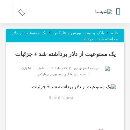
›
›
ر
خانه
بانک و بیمه، بورس و فارکس
یک ممنوعیت از دلار
برداشته شد + جزئیات
و
یک ممنوعیت از دلار برداشته شد + جزئیات
ز
نویسنده:
گسترش نیوز
۲۸ مرداد ۱۴۰۴
0نظر
70 بازدید
دسته بندی :
بانک و بیمه، بورس و فارکس
ن
Rate this post
ا
م