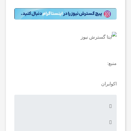
ا
ن
ا
خ
منبع:
ب
اکوایران
ا
ر