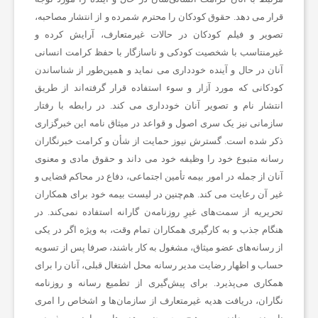
و
قرار می دهد. حقوق کودکان را محترم شمرده و از انتشار مصاحبه،
تصویر و فیلم کودکان در حالات غیرمتعارف، آرایش کرده و
غیرمنتاسب با شخصیت کودکی و ناسازگار با حفظ کرامت انسانی
ر
آنان در حال و آینده خودداری می نماید و همین‌طور از شناساندن
کودکانی که مورد آزار و سوء استفاده قرار گرفته‌اند از طریق
ز
انتشار نام و تصویر آنان خودداری می کند. در رابطه با رفتار
سازمانی نیز یک سری اصول و قواعد در میثاق نامه این خبرگزاری
ش
ذکر شده است. گسترش نیوز حمایت از شأن و کرامت خبرنگاران
رسانه متبوع خود را وظیفه خود می داند و حقوق مادی و معنوی
آنان از جمله در امور بیمه تأمین اجتماعی، دفاع در محاکم قضایی و
ی
غیر آن رعایت می کند. هم‌چنین در لیست بیمه خود برای همکاران
تحریریه از سمت‌های غیرِ روزنامه‌ن گارانه استفاده نمی‌کند. در
ت
هنگام جذب و به کارگیری همکاران تمام وقت، به ‌ویژه اگر در یکی
از رسانه‌های عضو میثاق، مشغول به کار باشند، صرفا پس از تسویه‌
حساب و اظهار رضایت مدیر رسانه محل اشتغال قبلی، آنان را برای
غ
همکاری می‌پذیرد. برای پیش‌گیری از تطمیع رسانه و روزنامه
‌نگاران، دریافت هدیه غیرمتعارف از سازمان‌ها و اشخاص را امری
ذ