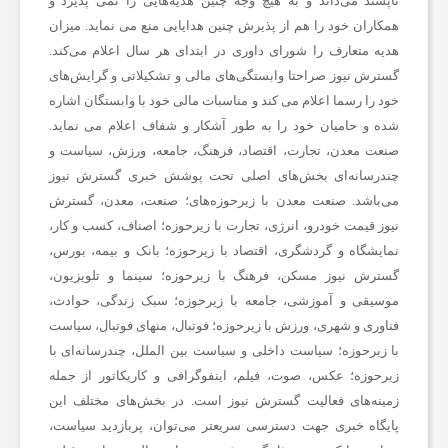
ناپسند می‌داند و به ‌هیچ ‌وجه چنین هدیه‌هایی را نمی پذیرد و
همکاران خود را هم از پذیرش چنین هدایایی منع می نماید. میزان
ی
هدیه متعارف را شورای داوری در ابتدای هر سال اعلام می‌کند.
گسترش نیوز صراحتا وابستگی‌های مالی و تشکیلاتی و گرایش‌های
خود را رسما اعلام می کند و مناسبات مالی خود با وابستگان اشاره
ه
شده و حامیان خود را به ‌طور آشکار و شفاف اعلام می نماید.
صنعت معدن، تجارت، اقتصاد، فرهنگ، جامعه، ورزش، سیاست و
،
چندرسانه‌ای بخش‌های اصلی تحت پوشش خبری گسترش نیوز
می‌باشد. صنعت معدن با زیرحوزه‌های؛ صنعت، معدن، گسترش
نیوز قیمت خودرو، انرژی، تجارت با زیرحوزه؛ اصناف، کسب و کار،
پ
نمایشگاه و گردشگری، اقتصاد با زیرحوزه؛ بانک و بیمه، بورس،
گسترش نیوز مسکن، فرهنگ با زیرحوزه؛ سینما و تلویزیون،
ز
موسیقی و آموزشی، جامعه با زیرحوزه؛ سبک زندگی، حوادث،
فناوری و شهری، ورزش با زیرحوزه؛ فوتبال، منهای فوتبال، سیاست
ش
با زیرحوزه؛ سیاست داخلی و سیاست بین الملل، چندرسانه‌ای با
زیرحوزه؛ عکس، صوت، فیلم، اینفوگرافی و کاریکاتور از جمله
زمینه‌های فعالیت گسترش نیوز است. در بخش‌های مختلف این
ک
پایگاه خبری جهت دسترسی سریعتر می‌توان، پربازدید سیاست،