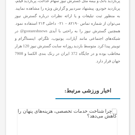
پربازدید بانک و بیمه مثل گسترش نیوز سهام عدالت، پربازدید فیلم،
ی
پربازدید خودرو، پیشنهاد سردبیر و گزارش ویژه را مشاهده نمایید.
به منظور ثبت تبلیغات و یا ارائه نظرات درباره گسترش نیوز
می‌توان از شماره تماس ۸۲۱۹۰ – ۰۲۱ داخلی ۲۱۴ استفاده نمود.
،
همچنین گسترش نیوز را به راحتی با آیدی gostareshnews@ در
شبکه‌های اجتماعی مانند آپارات، یوتیوب، تلگرام، اینستاگرام و
س
توییتر پیدا کرد. متوسط بازدید روزانه سایت گسترش نیوز 120 هزار
مخاطب بوده و در جایگاه 372 ایران در رنک بندی الکسا و 7908
ل
جهان قرار دارد.
ا
اخبار ورزشی مرتبط:
م
ت
ص