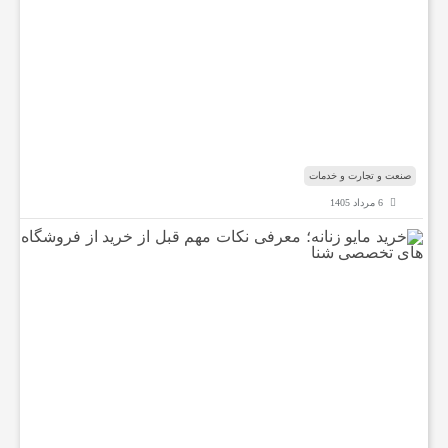
ی
ر
ا
ن
ر
س
ی
د
صنعت و تجارت و خدمات
6 مرداد 1405
خ
ر
ی
د
م
ا
ی
و
ز
ن
ا