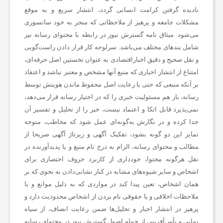
ز
نادیده گرفتن کرامت انسانی گردد، انتشار سریع و به‌ موقع
مشکلات جامعه و پرهیز از ملاحظاتی که منجر به خود سانسوری
می‌شود. میثاق نامه گسترش نیوز در رابطه با محتوای رسانه نیز
ن
شامل بندهای مختلف می‌باشد. سرلوحه کار قرار دادن راست‌گویی
و نقل صحیح و دقیق اخباراقتصادی به ‌عنوان نخستین اصل حرفه‌ای،
ا
امتناع از انتشار اخباری که منبع آنها مشخص و معتبر نباشد و اعتقاد
بر آنکه منبعی که حتی با رعایت اصل محفوظ ماندن هویتش توسط
ن
رسانه، باز هم مسئولیت خبری را که در اختیار رسانه قرار می‌دهد،
نمی‌پذیرد قابل اتکا و اعتماد نیست، خبر را از تحلیل و تفسیر آن
جدا کرده و در نگارش به‌گونه‌ای عمل شود که مخاطب، متوجه
س
تمایز این دو گونه بشود، تفکیک آگهی و رپرتاژ آگهی صریحا از
مطالب و محتوای رسانه، الزام به درج نام منبع و یا پدیدآورنده در
ا
نقل هرگونه محتوا، خودداری از کاربرد حروف اختصاری برای
اشخاص و سایر شیوه‌های مشابه در کنار نشانی‌دادن به نحوی که بر
همان اشخاص، تعین پیدا کند در مواردی که به دلیل موانع و یا
ی
ملاحظات اخلاقی و یا حقوقی نام بردن از اشخاص محدودیت دارد و
پرهیز در انتشار اخبار و تحلیل‌ها ضمن رعایت انصاف، از سیاه
ر
‌نمایی و یأس‌آفرینی از جمله اصول گسترش نیوز در محتوای رسانه