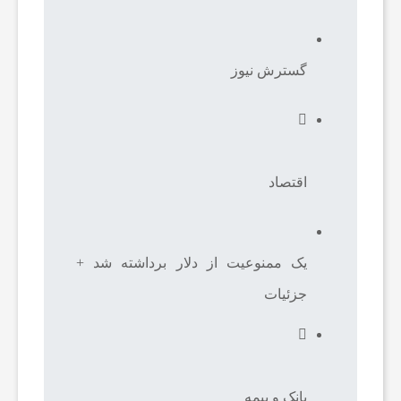
ف
و
گسترش نیوز
ت
ب
اقتصاد
ا
یک ممنوعیت از دلار برداشته شد +
ل
جزئیات
ج
ه
بانک و بیمه