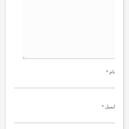
ا
ت
س
ا
نام
*
ی
ر
ایمیل
*