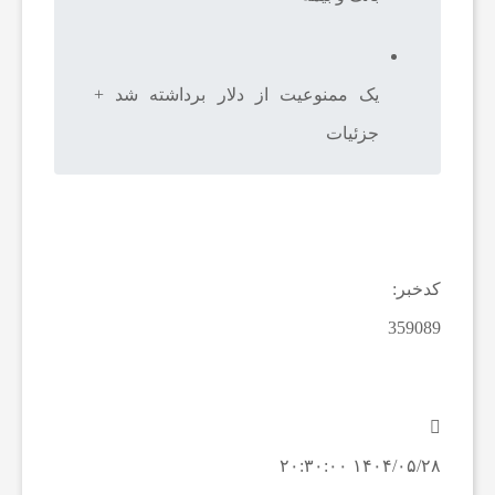
ا
یک ممنوعیت از دلار برداشته شد +
ن
جزئیات
ا
خ
کدخبر:
ب
359089
ا
ر
۱۴۰۴/۰۵/۲۸ ۲۰:۳۰:۰۰