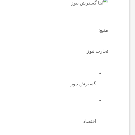
ا
ن
منبع:
ا
تجارت نیوز
خ
ب
گسترش نیوز
ا
ر
اقتصاد