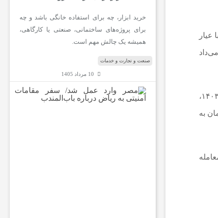
خرید ابزار، چه برای استفاده خانگی باشد و چه
برای پروژه‌های ساختمانی، صنعتی یا کارگاهی،
استاندارد با عیار
همیشه یک چالش مهم است.
 نشان می‌داد
صنعت و تجارت و خدمات
10 مرداد 1405
م
از آن تاریخ تاکنون، شمار جلسات حراج به سرعت افزایش یافته است. بر اساس آمار رسمی مرکز مبادله ایران، تا پایان سال ۱۴۰۳،
ص
ر
بیش از ۱۰۰ هزار میلیارد تومان به
و
ا
ر
د
 هزار میلیارد تومان معامله
ع
م
ل
ش
د
/