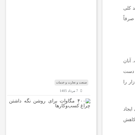
ب
د کلی
ا
ر
صرفاً
ه
ب
ا
ب‌
ا
ل
م
آنان
ن
د
ه دست
ب
ار را
صنعت و تجارت و خدمات
7 مرداد 1405
۴
۰
ایجاد
۰
 کاهش
م
گ
ا