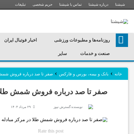
شیشتا
درباره شیشتا
تماس با شیشتا
حریم شخصی
تبلیغات
ر
روزنامه‌ها و مطبوعات ورزشی
اخبار فوتبال ایران
و
صنعت و خدمات
سایر
ز
›
›
خانه
بانک و بیمه، بورس و فارکس
صفر تا صد درباره فروش شمش ط
ن
صفر تا صد درباره فروش شمش طلا د
ا
نویسنده:
گسترش نیوز
۲۹ مرداد ۱۴۰۴
م
Rate this post