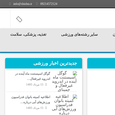
info@shishta.ir
09214572124
ن
سایر رشته‌های ورزشی
تغذیه، پزشکی، سلامت
جدیدترین‌ اخبار ورزشی
گوگل اسیستنت ماه آینده در
اندروید غیرفعال…
15 مرداد 1405
اطلاعیه کمیته بانوان فدراسیون
ورزش‌های آبی درباره…
15 مرداد 1405