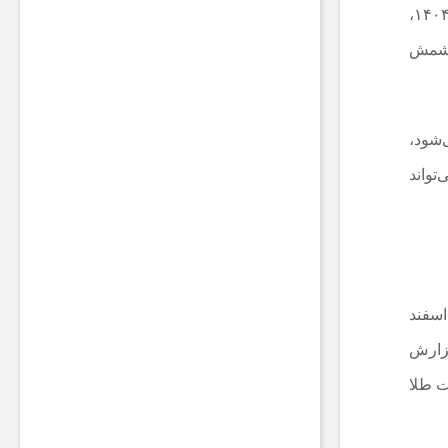
س
خلاف تصور عمومی، این حراج‌ها در دسترس همه شهروندان نیست. طبق شیوه نامه شماره ۷ مورخ سوم خردادماه ۱۴۰۴،
ف
ر
 شمش
م
ق
ا
م
‌شود،
ا
ت
تواند
ا
م
ن
ی
ت
ی
ب
اسفند
ه
ر
رش این گزارش
ی
ا
ود 6 ماه اخیر، رشد قیمت طلا
ض
د
ر