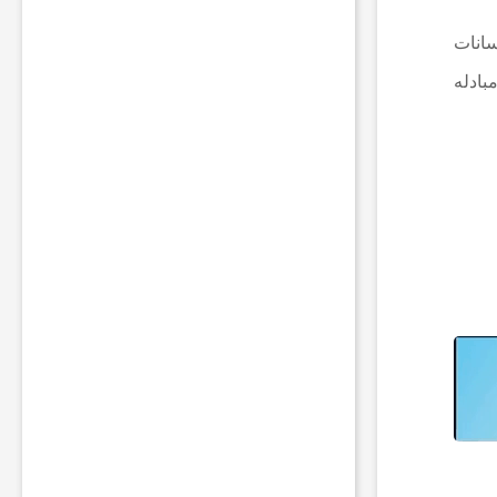
و
ا
سانات
ت
ب
بادله
ر
ا
ی
ر
و
ش
ن
ن
گ
ه
د
ا
ش
ت
ن
چ
ر
ا