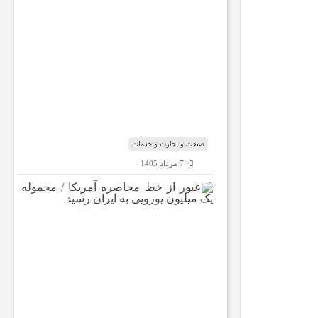
غ
ک
س
ب‌
و
ک
ا
ر‌
ه
ا
صنعت و تجارت و خدمات
7 مرداد 1405
ع
ب
و
ر
ا
ز
خ
ط
م
ح