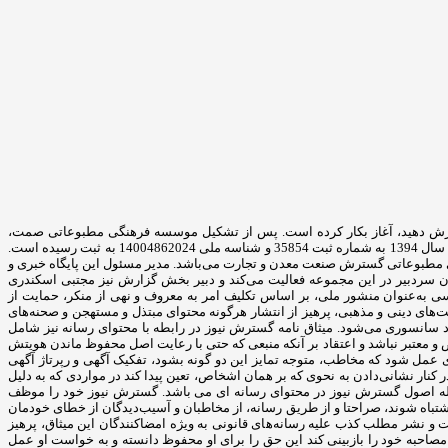
ترش دهید، آغاز بکار کرده است. پس از تشکیل موسسه فرهنگی مطبوعاتی صمت،
تلاش‌های بسیاری جهت راه‌اندازی این خبرگزاری به صورت خصوصی صورت پذیرفت. مؤسسه فرهنگی مطبوعاتی گسترش صنعت معدن و تجارت، در تاریخ یک اردیبهشت سال 1394 به شماره ثبت 35854 و شناسه ملی 14004862024 به ثبت رسیده است.
2 واقع شده است. صاحب امتیاز گسترش نیوز را موسسه فرهنگی مطبوعاتی گسترش صنعت معدن و تجارت می‌باشد. مدیر مسئول این پایگاه خبری و
سردبیر در این مجموعه فعالیت می‌کند و دبیر بخش گزارش نیز مجتبی اسکندری
سی به‌عنوان منشور ملی، بر اساس تکلیف امر به‌ معروف و نهی از منکر، حمایت از
ت‌های دینی و مذهبی، پرهیز از انتشار هرگونه محتوای مبتذل و مستهجن و صحنه‌های
 سانسوری می‌شود. میثاق نامه گسترش نیوز در رابطه با محتوای رسانه نیز شامل
ص و معتبر نباشد و اعتقاد بر آنکه منبعی که حتی با رعایت اصل محفوظ ماندن هویتش
‌ای عمل شود که مخاطب، متوجه تمایز این دو گونه بشود، تفکیک آگهی و رپرتاژ آگهی
 کنار نشانی‌دادن به نحوی که بر همان اشخاص، تعین پیدا کند در مواردی که به دلیل
ز جمله اصول گسترش نیوز در محتوای رسانه ای می باشد. گسترش نیوز خود را موظف
ر اشتباه شوند، صراحتا و از طریق رسانه، از مخاطبان و آسیب‌دیدگان از خطای خودمان
ت و نشر مطلب کذب علیه رسانه‌های قانونی به ‌ویژه امضاکنندگان این میثاق، پرهیز
 مصاحبه خود را بازبینی کند این حق را برای او محفوظ دانسته و به خواست او عمل