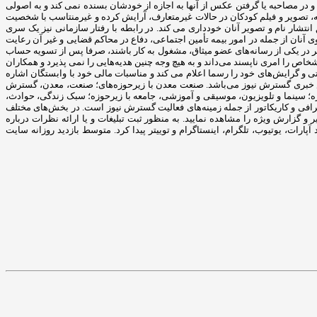
در مصاحبه یا گرفتن عکس از آنها به اجازه از خودشان بسنده نمی کند و به اصولی
به، تصویر و فیلم کودکان در حالات غیرمتعارف، آرایش کرده و غیرمنتاسب با شخصیت
انتشار نام و تصویر آنان خودداری می کند. در رابطه با رفتار سازمانی نیز یک سری
آنان از جمله در امور بیمه تأمین اجتماعی، دفاع در محاکم قضایی و غیر آن رعایت
اگر در یکی از رسانه‌های عضو میثاق، مشغول به کار باشند، صرفا پس از تسویه‌ حساب
اص را امری ناپسند می‌داند و به ‌هیچ ‌وجه چنین هدیه‌هایی را نمی پذیرد و همکاران
ی و گرایش‌های خود را رسما اعلام می کند و مناسبات مالی خود با وابستگان اشاره
ش خبری گسترش نیوز می‌باشد. صنعت معدن با زیرحوزه‌های؛ صنعت، معدن، گسترش
ه؛ سینما و تلویزیون، موسیقی و آموزشی، جامعه با زیرحوزه؛ سبک زندگی، حوادث،
افی و کاریکاتور از جمله زمینه‌های فعالیت گسترش نیوز است. در بخش‌های مختلف
و گزارش ویژه را مشاهده نمایید. به منظور ثبت تبلیغات و یا ارائه نظرات درباره
ده نمود. همچنین گسترش نیوز را به راحتی با آیدی gostareshnews@ در شبکه‌های اجتماعی مانند آپارات، یوتیوب، تلگرام، اینستاگرام و توییتر پیدا کرد. متوسط بازدید روزانه سایت