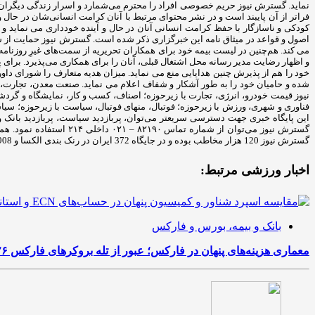
نماید. گسترش نیوز حریم خصوصی افراد را محترم می‌شمارد و اسرار زندگی دیگران ر
فراتر از آن پایبند است و در نشر محتوای مرتبط با آنان کرامت انسانی‌شان در حال
کودکی و ناسازگار با حفظ کرامت انسانی آنان در حال و آینده خودداری می نماید و ه
اصول و قواعد در میثاق نامه این خبرگزاری ذکر شده است. گسترش نیوز حمایت از شأن
می کند. هم‌چنین در لیست بیمه خود برای همکاران تحریریه از سمت‌های غیرِ روزنامه‌
و اظهار رضایت مدیر رسانه محل اشتغال قبلی، آنان را برای همکاری می‌پذیرد. برای پی
خود را هم از پذیرش چنین هدایایی منع می نماید. میزان هدیه متعارف را شورای داو
شده و حامیان خود را به ‌طور آشکار و شفاف اعلام می نماید. صنعت معدن، تجا
نیوز قیمت خودرو، انرژی، تجارت با زیرحوزه؛ اصناف، کسب و کار، نمایشگاه و گرد
فناوری و شهری، ورزش با زیرحوزه؛ فوتبال، منهای فوتبال، سیاست با زیرحوزه؛ سی
این پایگاه خبری جهت دسترسی سریعتر می‌توان، پربازدید سیاست، پربازدید بانک و ب
گسترش نیوز 120 هزار مخاطب بوده و در جایگاه 372 ایران در رنک بندی الکسا و 7908 جهان قرار دارد.
اخبار ورزشی مرتبط:
بانک و بیمه، بورس و فارکس
معماری هزینه‌های پنهان در فارکس؛ عبور از تله بروکرهای فارکس ۲۰۲۶