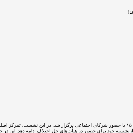
سیصد و سی‌وهفتمین جلسه شورای عالی کار روز گذشته از ساعت ۱۵ با حضور شرکای اجتماعی برگزار
نشسته خود برای حضور در هیأت‌های حل اختلاف ادامه دهد. این در ح