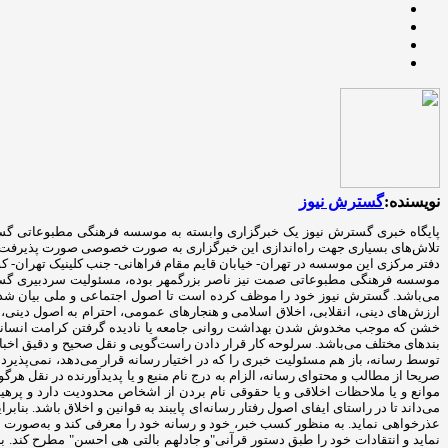
نویسنده:
گسترش نیوز
پایگاه خبری گسترش نیوز یک خبرگزاری وابسته به موسسه فرهنگی مطبوعاتی گس
موسسه فرهنگی مطبوعاتی صمت نیز ناصر بزرگمهر بوده، مسئولیت سردبیری گسترش
می‌باشد. گسترش نیوز خود را موظف کرده است تا اصول اجتماعی و ملی بیان شده در 
ارزش‌های دینی، انقلابی، اخلاق اسلامی و هنجارهای عمومی، احترام به اصول دینی، 
خشن که موجب مخدوش شدن بهداشت روانی جامعه یا نادیده گرفتن کرامت انسانی گرد
بندهای مختلف می‌باشد. سرلوحه کار قرار دادن راست‌گویی و نقل صحیح و دقیق اخبارا
توسط رسانه، باز هم مسئولیت خبری را که در اختیار رسانه قرار می‌دهد، نمی‌پذیرد 
صریحا از مطالب و محتوای رسانه، الزام به درج نام منبع و یا پدیدآورنده در نقل هر
موانع و یا ملاحظات اخلاقی و یا حقوقی نام بردن از اشخاص محدودیت دارد و پرهی
می‌داند تا در راستای ایفای اصول رفتار رسانه‌ای پایبند به قوانین و اخلاق باشد. ب
عذرخواهی نماید. به منظور کسب خبر، خود و رسانه خود را معرفی کند و به‌صورت مخفی
نماید و انتقادات‌ خود را طبق دستور قرآنی"و جادلهم بالتی هی احسن" مطرح کند. ب