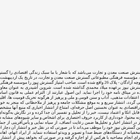
ترش صنعت معدن و تجارت می‌باشد که با شعار با ما سبک زندگی اقتصادی را گس
دفتر مرکزی این موسسه در تهران- خیابان قایم مقام فراهانی- جنب کلینیک تهران- کوچه آزادگان - پلاک 6
 نیوز برعهده میلاد محمدی گذاشته شده است. شروین اُشیدری به عنوان معاون 
میثاق نامه خود را اجرا نماید. این اصول عبارتند از: التزام عملی به قانون اسا
اعتقادات مذهبی، آداب و سنن قومی و ملی و ‌پرهیز از هرگونه تحریک قومیت ‌ها، اقلی
د، انتشار سریع و به‌ موقع مشکلات جامعه و پرهیز از ملاحظاتی که منجر به خود
قتصادی به ‌عنوان نخستین اصل حرفه‌ای، امتناع از انتشار اخباری که منبع آنها مشخ
قابل اتکا و اعتماد نیست، خبر را از تحلیل و تفسیر آن جدا کرده و در نگارش به‌گونه
گونه محتوا، خودداری از کاربرد حروف اختصاری برای اشخاص و سایر شیوه‌های مشابه در
ز در انتشار اخبار و تحلیل‌ها ضمن رعایت انصاف، از سیاه ‌نمایی و یأس‌آفرینی ا
نابراین گسترش نیوز خود را موظف می‌داند تا در صورتی که در نقل خبر و انتشار آن دچا
انه از دستگاه‌های ضبط صدا و تصویر و ویدئو استفاده ننماید. از ایراد اتهام، اهان
رای انجام مصاحبه با هرکس از او اجازه گرفته و در صورتی که بخواهد پیش از انتشار