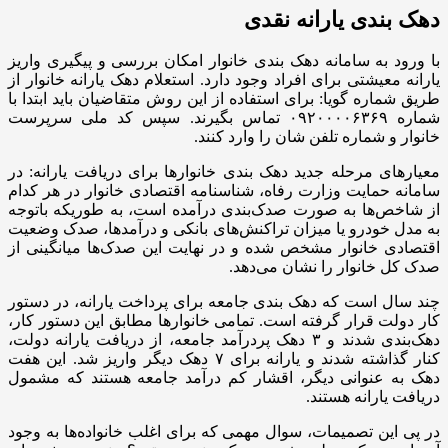
دهک بندی یارانه نقدی
با ورود به سامانه دهک بندی خانوار امکان بررسی و پیگیری واریز
یارانه معیشتی برای افراد وجود دارد. استعلام دهک یارانه خانوار از
طریق شماره گویا: برای استفاده از این روش متقاضیان باید ابتدا با
شماره ۰۹۲۰۰۰۰۶۳۶۹ تماس بگیرند. سپس کد ملی سرپرست
خانوار و شماره تلفن شان را وارد کنند.
معیارهای مرحله جدید دهک‌ بندی خانوارها برای دریافت یارانه: در
سامانه حمایت وزارت رفاه، شناسنامه اقتصادی خانوار در هر کدام
از شاخص‌ها به صورت صدک‌بندی درآمده است، به طوریکه باتوجه
به مدل خودرو یا میزان تراکنش‌های بانکی و درآمدها، صدک وضعیت
اقتصادی خانوار مشخص شده و در نهایت این صدک‌ها میانگینی از
صدک کل خانوار را نشان می‌دهد.
چند سال است که دهک بندی جامعه برای پرداخت یارانه، در دستور
کار دولت قرار گرفته است. تمامی خانوار‌ها مطابق این دستور کار،
دهک‌بندی شدند و ۳ دهک پردرآمد جامعه، از دریافت یارانه دولت،
کنار گذاشته شدند و یارانه برای ۷ دهک دیگر واریز شد. این هفت
دهک به عنوانی دیگر، اقشار کم درآمد جامعه هستند که مشمول
دریافت یارانه هستند.
در پی این تصمیمات، سوال مهمی که برای اغلب خانواده‌ها به وجود