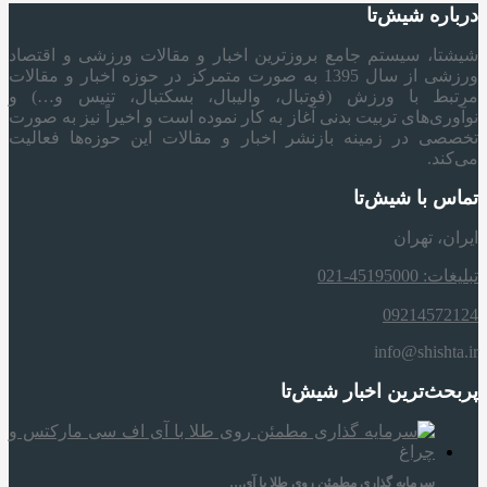
درباره شیش‌تا
شیشتا، سیستم جامع بروزترین اخبار و مقالات ورزشی و اقتصاد
ورزشی از سال 1395 به صورت متمرکز در حوزه اخبار و مقالات
مرتبط با ورزش (فوتبال، والیبال، بسکتبال، تنیس و…) و
نوآوری‌های تربیت بدنی آغاز به کار نموده است و اخیراً نیز به صورت
تخصصی در زمینه بازنشر اخبار و مقالات این حوزه‌ها فعالیت
می‌کند.
تماس با شیش‌تا
ایران، تهران
تبلیغات: 45195000-021
09214572124
info@shishta.ir
پربحث‌ترین اخبار شیش‌تا
سرمایه‌ گذاری مطمئن روی طلا با آی…