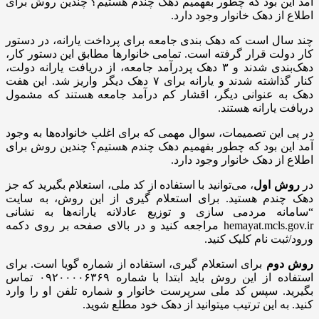
آمد این بود که چطور بفهمیم دهک چندم هستیم؟ چندین روش برای
اطلاع از دهک خانوار وجود دارد.
چند سال است که دهک بندی جامعه برای پرداخت یارانه، در دستور
کار دولت قرار گرفته است. تمامی خانوار‌ها مطابق این دستور کار،
دهک‌بندی شدند و ۳ دهک پردرآمد جامعه، از دریافت یارانه دولت،
کنار گذاشته شدند و یارانه برای ۷ دهک دیگر واریز شد. این هفت
دهک به عنوانی دیگر، اقشار کم درآمد جامعه هستند که مشمول
دریافت یارانه هستند.
در پی این تصمیمات، سوال مهمی که برای اغلب خانواده‌ها به وجود
آمد این بود که چطور بفهمیم دهک چندم هستیم؟ چندین روش برای
اطلاع از دهک خانوار وجود دارد.
در
روش اول
، می‌توانید با استفاده از کد ملی، استعلام بگیرید که جز
دهک چندم هستید. برای استعلام گیری از این روش، به سایت
“سامانه مردمی سازی و توزیع عادلانه یارانه‌ها به نشانی
hemayat.mcls.gov.ir مراجعه کنید و در بالای صفحه بر روی دکمه
ورود/ثبت نام کلیک کنید.
روش دوم
برای استعلام گیری، استفاده از شماره گویا است. برای
استفاده از این روش باید ابتدا با شماره ۰۹۲۰۰۰۰۶۳۶۹ تماس
بگیرید. سپس کد ملی سرپرست خانوار و شماره تلفن او را وارد
کنید. به این ترتیب میتوانید از دهک خود مطلع شوید.