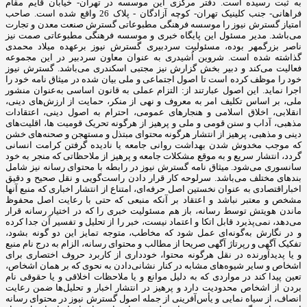
به ثبت رسیده است. دفتر مرکزی این موسسه در تهران- خیابان قایم مقام
فراهانی- جنب کلینیک تهران- کوچه آزادگان - پلاک 26 واقع شده است. صاحب
امتیاز گسترش نیوز را موسسه فرهنگی مطبوعاتی گسترش صنعت معدن و تجارت
می‌باشد. مدیر مسئول این پایگاه خبری و موسسه فرهنگی مطبوعاتی صمت نیز
ناصر بزرگمهر بوده، مسئولیت سردبیری گسترش نیوز برعهده میلاد محمدی
گذاشته شده است. شروین اُشیدری به عنوان معاون سردبیر در این مجموعه
فعالیت می‌کند و دبیر بخش گزارش نیز مجتبی اسکندری می‌باشد. گسترش نیوز
خود را موظف کرده است تا اصول اجتماعی و ملی بیان شده در میثاق نامه خود را
اجرا نماید. این اصول عبارتند از: التزام عملی به قانون اساسی به‌عنوان منشور
ملی، بر اساس تکلیف امر به‌ معروف و نهی از منکر، حمایت از ارزش‌های دینی،
انقلابی، اخلاق اسلامی و هنجارهای عمومی، احترام به اصول دینی، اعتقادات
مذهبی، آداب و سنن قومی و ملی و ‌پرهیز از هرگونه تحریک قومیت ‌ها، اقلیت‌های
دینی و مذهبی، پرهیز از انتشار هرگونه محتوای مبتذل و مستهجن و صحنه‌های خشن
که موجب مخدوش شدن بهداشت روانی جامعه یا نادیده گرفتن کرامت انسانی
گردد، انتشار سریع و به‌ موقع مشکلات جامعه و پرهیز از ملاحظاتی که منجر به خود
سانسوری می‌شود. میثاق نامه گسترش نیوز در رابطه با محتوای رسانه نیز شامل
بندهای مختلف می‌باشد. سرلوحه کار قرار دادن راست‌گویی و نقل صحیح و دقیق
اخباراقتصادی به ‌عنوان نخستین اصل حرفه‌ای، امتناع از انتشار اخباری که منبع آنها
مشخص و معتبر نباشد و اعتقاد بر آنکه منبعی که حتی با رعایت اصل محفوظ
ماندن هویتش توسط رسانه، باز هم مسئولیت خبری را که در اختیار رسانه قرار
می‌دهد، نمی‌پذیرد قابل اتکا و اعتماد نیست، خبر را از تحلیل و تفسیر آن جدا کرده
و در نگارش به‌گونه‌ای عمل شود که مخاطب، متوجه تمایز این دو گونه بشود،
تفکیک آگهی و رپرتاژ آگهی صریحا از مطالب و محتوای رسانه، الزام به درج نام منبع
و یا پدیدآورنده در نقل هرگونه محتوا، خودداری از کاربرد حروف اختصاری برای
اشخاص و سایر شیوه‌های مشابه در کنار نشانی‌دادن به نحوی که بر همان اشخاص،
تعین پیدا کند در مواردی که به دلیل موانع و یا ملاحظات اخلاقی و یا حقوقی نام
بردن از اشخاص محدودیت دارد و پرهیز در انتشار اخبار و تحلیل‌ها ضمن رعایت
انصاف، از سیاه ‌نمایی و یأس‌آفرینی از جمله اصول گسترش نیوز در محتوای رسانه