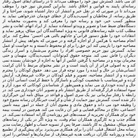
ای می باشد. گسترش نیوز خود را موظف می‌داند تا در راستای ایفای اصول رفتار
رسانه‌ای پایبند به قوانین و اخلاق باشد. بنابراین گسترش نیوز خود را موظف
می‌داند تا در صورتی که در نقل خبر و انتشار آن دچار اشتباه شوند، صراحتا و از
طریق رسانه، از مخاطبان و آسیب‌دیدگان از خطای خودمان عذرخواهی نماید. به
منظور کسب خبر، خود و رسانه خود را معرفی کند و به‌صورت مخفیانه از
دستگاه‌های ضبط صدا و تصویر و ویدئو استفاده ننماید. از ایراد اتهام، اهانت و نشر
مطلب کذب علیه رسانه‌های قانونی به ‌ویژه امضاکنندگان این میثاق، پرهیز نماید و
انتقادات‌ خود را طبق دستور قرآنی"و جادلهم بالتی هی احسن" مطرح کند. برای
انجام مصاحبه با هرکس از او اجازه گرفته و در صورتی که بخواهد پیش از انتشار
مصاحبه خود را بازبینی کند این حق را برای او محفوظ دانسته و به خواست او عمل
نماید. گسترش نیوز حریم خصوصی افراد را محترم می‌شمارد و اسرار زندگی
دیگران را فاش نمی کند. متوجه حقوق کم‌توانان، آسیب‌دیدگان، متهمان و حتی
مجرمان بوده و در مصاحبه یا گرفتن عکس از آنها به اجازه از خودشان بسنده نمی
کند و به اصولی فراتر از آن پایبند است و در نشر محتوای مرتبط با آنان کرامت
انسانی‌شان در حال و آینده را مورد توجه قرار می دهد. حقوق کودکان را محترم
شمرده و از انتشار مصاحبه، تصویر و فیلم کودکان در حالات غیرمتعارف، آرایش
کرده و غیرمنتاسب با شخصیت کودکی و ناسازگار با حفظ کرامت انسانی آنان در
حال و آینده خودداری می نماید و همین‌طور از شناساندن کودکانی که مورد آزار و
سوء استفاده قرار گرفته‌اند از طریق انتشار نام و تصویر آنان خودداری می کند. در
رابطه با رفتار سازمانی نیز یک سری اصول و قواعد در میثاق نامه این خبرگزاری
ذکر شده است. گسترش نیوز حمایت از شأن و کرامت خبرنگاران رسانه متبوع خود
را وظیفه خود می داند و حقوق مادی و معنوی آنان از جمله در امور بیمه تأمین
اجتماعی، دفاع در محاکم قضایی و غیر آن رعایت می کند. هم‌چنین در لیست بیمه
خود برای همکاران تحریریه از سمت‌های غیرِ روزنامه‌ن گارانه استفاده نمی‌کند. در
هنگام جذب و به کارگیری همکاران تمام وقت، به ‌ویژه اگر در یکی از رسانه‌های
عضو میثاق، مشغول به کار باشند، صرفا پس از تسویه‌ حساب و اظهار رضایت مدیر
رسانه محل اشتغال قبلی، آنان را برای همکاری می‌پذیرد. برای پیش‌گیری از تطمیع
رسانه و روزنامه ‌نگاران، دریافت هدیه غیرمتعارف از سازمان‌ها و اشخاص را امری