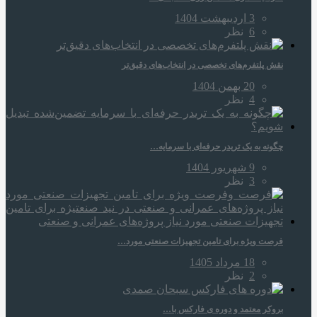
3 اردیبهشت 1404
6
نظر
نقش پلتفرم‌های تخصصی در انتخاب‌های دقیق‌تر
20 بهمن 1404
4
نظر
چگونه به یک تریدر حرفه‌ای با سرمایه…
9 شهریور 1404
3
نظر
فرصت ویژه برای تامین تجهیزات صنعتی مورد…
18 مرداد 1405
2
نظر
بروکر معتمد و دوره‌ ی فارکس با…