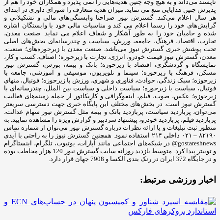
ناپسند می‌داند و به ‌هیچ ‌وجه چنین هدیه‌هایی را نمی پذیرد و همکاران خود را هم از
پذیرش چنین هدایایی منع می نماید. میزان هدیه متعارف را شورای داوری در ابتدای
هر سال اعلام می‌کند. گسترش نیوز صراحتا وابستگی‌های مالی و تشکیلاتی و
گرایش‌های خود را رسما اعلام می کند و مناسبات مالی خود با وابستگان اشاره
شده و حامیان خود را به ‌طور آشکار و شفاف اعلام می نماید. صنعت معدن،
تجارت، اقتصاد، فرهنگ، جامعه، ورزش، سیاست و چندرسانه‌ای بخش‌های اصلی
تحت پوشش خبری گسترش نیوز می‌باشد. صنعت معدن با زیرحوزه‌های؛ صنعت،
معدن، گسترش نیوز قیمت خودرو، انرژی، تجارت با زیرحوزه؛ اصناف، کسب و کار،
نمایشگاه و گردشگری، اقتصاد با زیرحوزه؛ بانک و بیمه، بورس، گسترش نیوز
مسکن، فرهنگ با زیرحوزه؛ سینما و تلویزیون، موسیقی و آموزشی، جامعه با
زیرحوزه؛ سبک زندگی، حوادث، فناوری و شهری، ورزش با زیرحوزه؛ فوتبال، منهای
فوتبال، سیاست با زیرحوزه؛ سیاست داخلی و سیاست بین الملل، چندرسانه‌ای با
زیرحوزه؛ عکس، صوت، فیلم، اینفوگرافی و کاریکاتور از جمله زمینه‌های فعالیت
گسترش نیوز است. در بخش‌های مختلف این پایگاه خبری جهت دسترسی سریعتر
می‌توان، پربازدید سیاست، پربازدید بانک و بیمه مثل گسترش نیوز سهام عدالت،
پربازدید فیلم، پربازدید خودرو، پیشنهاد سردبیر و گزارش ویژه را مشاهده نمایید. به
منظور ثبت تبلیغات و یا ارائه نظرات درباره گسترش نیوز می‌توان از شماره تماس
۸۲۱۹۰ – ۰۲۱ داخلی ۲۱۴ استفاده نمود. همچنین گسترش نیوز را به راحتی با آیدی
gostareshnews@ در شبکه‌های اجتماعی مانند آپارات، یوتیوب، تلگرام، اینستاگرام
و توییتر پیدا کرد. متوسط بازدید روزانه سایت گسترش نیوز 120 هزار مخاطب بوده
و در جایگاه 372 ایران در رنک بندی الکسا و 7908 جهان قرار دارد.
اخبار ورزشی مرتبط: