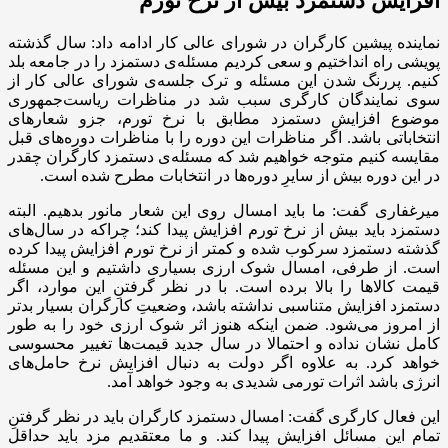
افزایش دستمزد بیش از نرخ تورم
نماینده پیشین کارگران در شورای عالی کار ادامه داد: سال گذشته
پویشی راه انداختیم و سعی کردیم مسئله‌ی دستمزد را در جامعه بلد
کنیم. پررنگ شدن این مسئله و ترک جلسه‌ی شورای عالی کار از
سوی نمایندگان کارگری سبب شد در مناظرات ریاست‌جمهوری
موضوع افزایش دستمزد مطابق با نرخ تورم، جزو شعارهای
انتخاباتی باشد. اگر مناظرات این دوره را با مناظرات دوره‌های قبل
مقایسه کنیم متوجه خواهیم شد که مسئله‌ی دستمزد کارگران چقدر
در این دوره بیش از سایرِ دوره‌ها در انتخابات مطرح شده است.
میرغفاری گفت: ما باید امسال روی این شعار مانور بدهیم. البته
دستمزد باید بیش از نرخ تورم افزایش پیدا کند؛ چراکه در سال‌های
گذشته دستمزد سرکوب شده و کمتر از نرخ تورم افزایش پیدا کرده
است. از طرفی، امسال شوک ارزی بسیاری داشتیم و این مسئله
قیمت کالاها را بالا برده است. با در نظر گرفتنِ این موارد، اگر
دستمزد افزایش متناسبی نداشته باشد، وضعیتِ کارگران بسیار بدتر
از امروز می‌شود. ضمن اینکه هنوز اثر شوک ارزی خود را به طور
کامل نشان نداده و احتمالا در سال جدید قیمت‌ها تغییر محسوسی
خواهد کرد. به علاوه اگر دولت به دنبال افزایش نرخ حامل‌های
انرژی باشد اثرات تورمی شدیدی به وجود خواهد آمد.
این فعال کارگری گفت: امسال دستمزد کارگران باید در نظر گرفتنِ
تمام این مسائل افزایش پیدا کند. و ما معتقدیم مزد باید حداقل