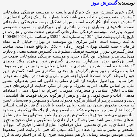
نویسنده:
گسترش نیوز
پایگاه خبری گسترش نیوز یک خبرگزاری وابسته به موسسه فرهنگی مطبوعاتی
گسترش صنعت معدن و تجارت می‌باشد که با شعار با ما سبک زندگی اقتصادی را
گسترش دهید، آغاز بکار کرده است. پس از تشکیل موسسه فرهنگی مطبوعاتی
صمت، تلاش‌های بسیاری جهت راه‌اندازی این خبرگزاری به صورت خصوصی
صورت پذیرفت. مؤسسه فرهنگی مطبوعاتی گسترش صنعت معدن و تجارت، در
تاریخ یک اردیبهشت سال 1394 به شماره ثبت 35854 و شناسه ملی 14004862024
به ثبت رسیده است. دفتر مرکزی این موسسه در تهران- خیابان قایم مقام
فراهانی- جنب کلینیک تهران- کوچه آزادگان - پلاک 26 واقع شده است. صاحب
امتیاز گسترش نیوز را موسسه فرهنگی مطبوعاتی گسترش صنعت معدن و تجارت
می‌باشد. مدیر مسئول این پایگاه خبری و موسسه فرهنگی مطبوعاتی صمت نیز
ناصر بزرگمهر بوده، مسئولیت سردبیری گسترش نیوز برعهده میلاد محمدی
گذاشته شده است. شروین اُشیدری به عنوان معاون سردبیر در این مجموعه
فعالیت می‌کند و دبیر بخش گزارش نیز مجتبی اسکندری می‌باشد. گسترش نیوز
خود را موظف کرده است تا اصول اجتماعی و ملی بیان شده در میثاق نامه خود را
اجرا نماید. این اصول عبارتند از: التزام عملی به قانون اساسی به‌عنوان منشور
ملی، بر اساس تکلیف امر به‌ معروف و نهی از منکر، حمایت از ارزش‌های دینی،
انقلابی، اخلاق اسلامی و هنجارهای عمومی، احترام به اصول دینی، اعتقادات
مذهبی، آداب و سنن قومی و ملی و ‌پرهیز از هرگونه تحریک قومیت ‌ها، اقلیت‌های
دینی و مذهبی، پرهیز از انتشار هرگونه محتوای مبتذل و مستهجن و صحنه‌های خشن
که موجب مخدوش شدن بهداشت روانی جامعه یا نادیده گرفتن کرامت انسانی
گردد، انتشار سریع و به‌ موقع مشکلات جامعه و پرهیز از ملاحظاتی که منجر به خود
سانسوری می‌شود. میثاق نامه گسترش نیوز در رابطه با محتوای رسانه نیز شامل
بندهای مختلف می‌باشد. سرلوحه کار قرار دادن راست‌گویی و نقل صحیح و دقیق
اخباراقتصادی به ‌عنوان نخستین اصل حرفه‌ای، امتناع از انتشار اخباری که منبع آنها
مشخص و معتبر نباشد و اعتقاد بر آنکه منبعی که حتی با رعایت اصل محفوظ
ماندن هویتش توسط رسانه، باز هم مسئولیت خبری را که در اختیار رسانه قرار