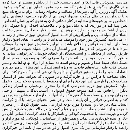
می‌دهد، نمی‌پذیرد قابل اتکا و اعتماد نیست، خبر را از تحلیل و تفسیر آن جدا کرده
و در نگارش به‌گونه‌ای عمل شود که مخاطب، متوجه تمایز این دو گونه بشود،
تفکیک آگهی و رپرتاژ آگهی صریحا از مطالب و محتوای رسانه، الزام به درج نام منبع
و یا پدیدآورنده در نقل هرگونه محتوا، خودداری از کاربرد حروف اختصاری برای
اشخاص و سایر شیوه‌های مشابه در کنار نشانی‌دادن به نحوی که بر همان اشخاص،
تعین پیدا کند در مواردی که به دلیل موانع و یا ملاحظات اخلاقی و یا حقوقی نام
بردن از اشخاص محدودیت دارد و پرهیز در انتشار اخبار و تحلیل‌ها ضمن رعایت
انصاف، از سیاه ‌نمایی و یأس‌آفرینی از جمله اصول گسترش نیوز در محتوای رسانه
ای می باشد. گسترش نیوز خود را موظف می‌داند تا در راستای ایفای اصول رفتار
رسانه‌ای پایبند به قوانین و اخلاق باشد. بنابراین گسترش نیوز خود را موظف
می‌داند تا در صورتی که در نقل خبر و انتشار آن دچار اشتباه شوند، صراحتا و از
طریق رسانه، از مخاطبان و آسیب‌دیدگان از خطای خودمان عذرخواهی نماید. به
منظور کسب خبر، خود و رسانه خود را معرفی کند و به‌صورت مخفیانه از
دستگاه‌های ضبط صدا و تصویر و ویدئو استفاده ننماید. از ایراد اتهام، اهانت و نشر
مطلب کذب علیه رسانه‌های قانونی به ‌ویژه امضاکنندگان این میثاق، پرهیز نماید و
انتقادات‌ خود را طبق دستور قرآنی"و جادلهم بالتی هی احسن" مطرح کند. برای
انجام مصاحبه با هرکس از او اجازه گرفته و در صورتی که بخواهد پیش از انتشار
مصاحبه خود را بازبینی کند این حق را برای او محفوظ دانسته و به خواست او عمل
نماید. گسترش نیوز حریم خصوصی افراد را محترم می‌شمارد و اسرار زندگی
دیگران را فاش نمی کند. متوجه حقوق کم‌توانان، آسیب‌دیدگان، متهمان و حتی
مجرمان بوده و در مصاحبه یا گرفتن عکس از آنها به اجازه از خودشان بسنده نمی
کند و به اصولی فراتر از آن پایبند است و در نشر محتوای مرتبط با آنان کرامت
انسانی‌شان در حال و آینده را مورد توجه قرار می دهد. حقوق کودکان را محترم
شمرده و از انتشار مصاحبه، تصویر و فیلم کودکان در حالات غیرمتعارف، آرایش
کرده و غیرمنتاسب با شخصیت کودکی و ناسازگار با حفظ کرامت انسانی آنان در
حال و آینده خودداری می نماید و همین‌طور از شناساندن کودکانی که مورد آزار و
سوء استفاده قرار گرفته‌اند از طریق انتشار نام و تصویر آنان خودداری می کند. در
رابطه با رفتار سازمانی نیز یک سری اصول و قواعد در میثاق نامه این خبرگزاری