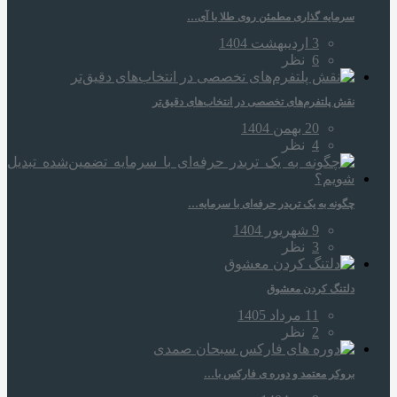
سرمایه‌ گذاری مطمئن روی طلا با آی…
3 اردیبهشت 1404
6
نظر
نقش پلتفرم‌های تخصصی در انتخاب‌های دقیق‌تر
20 بهمن 1404
4
نظر
چگونه به یک تریدر حرفه‌ای با سرمایه…
9 شهریور 1404
3
نظر
دلتنگ کردن معشوق
11 مرداد 1405
2
نظر
بروکر معتمد و دوره‌ ی فارکس با…