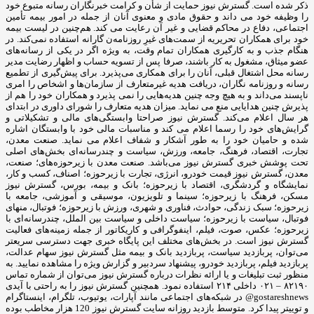
ذکر شده است. گسترش نیوز حمایت از شأن و کرامت خبرنگاران رسانه متبوع خود
را وظیفه خود می داند و حقوق مادی و معنوی آنان از جمله در امور بیمه تأمین
اجتماعی، دفاع در محاکم قضایی و غیر آن رعایت می کند. هم‌چنین در لیست بیمه
خود برای همکاران تحریریه از سمت‌های غیرِ روزنامه‌ن گارانه استفاده نمی‌کند. در
هنگام جذب و به کارگیری همکاران تمام وقت، به ‌ویژه اگر در یکی از رسانه‌های
عضو میثاق، مشغول به کار باشند، صرفا پس از تسویه‌ حساب و اظهار رضایت مدیر
رسانه محل اشتغال قبلی، آنان را برای همکاری می‌پذیرد. برای پیش‌گیری از تطمیع
رسانه و روزنامه ‌نگاران، دریافت هدیه غیرمتعارف از سازمان‌ها و اشخاص را امری
ناپسند می‌داند و به ‌هیچ ‌وجه چنین هدیه‌هایی را نمی پذیرد و همکاران خود را هم از
پذیرش چنین هدایایی منع می نماید. میزان هدیه متعارف را شورای داوری در ابتدای
هر سال اعلام می‌کند. گسترش نیوز صراحتا وابستگی‌های مالی و تشکیلاتی و
گرایش‌های خود را رسما اعلام می کند و مناسبات مالی خود با وابستگان اشاره
شده و حامیان خود را به ‌طور آشکار و شفاف اعلام می نماید. صنعت معدن،
تجارت، اقتصاد، فرهنگ، جامعه، ورزش، سیاست و چندرسانه‌ای بخش‌های اصلی
تحت پوشش خبری گسترش نیوز می‌باشد. صنعت معدن با زیرحوزه‌های؛ صنعت،
معدن، گسترش نیوز قیمت خودرو، انرژی، تجارت با زیرحوزه؛ اصناف، کسب و کار،
نمایشگاه و گردشگری، اقتصاد با زیرحوزه؛ بانک و بیمه، بورس، گسترش نیوز
مسکن، فرهنگ با زیرحوزه؛ سینما و تلویزیون، موسیقی و آموزشی، جامعه با
زیرحوزه؛ سبک زندگی، حوادث، فناوری و شهری، ورزش با زیرحوزه؛ فوتبال، منهای
فوتبال، سیاست با زیرحوزه؛ سیاست داخلی و سیاست بین الملل، چندرسانه‌ای با
زیرحوزه؛ عکس، صوت، فیلم، اینفوگرافی و کاریکاتور از جمله زمینه‌های فعالیت
گسترش نیوز است. در بخش‌های مختلف این پایگاه خبری جهت دسترسی سریعتر
می‌توان، پربازدید سیاست، پربازدید بانک و بیمه مثل گسترش نیوز سهام عدالت،
پربازدید فیلم، پربازدید خودرو، پیشنهاد سردبیر و گزارش ویژه را مشاهده نمایید. به
منظور ثبت تبلیغات و یا ارائه نظرات درباره گسترش نیوز می‌توان از شماره تماس
۸۲۱۹۰ – ۰۲۱ داخلی ۲۱۴ استفاده نمود. همچنین گسترش نیوز را به راحتی با آیدی
gostareshnews@ در شبکه‌های اجتماعی مانند آپارات، یوتیوب، تلگرام، اینستاگرام
و توییتر پیدا کرد. متوسط بازدید روزانه سایت گسترش نیوز 120 هزار مخاطب بوده