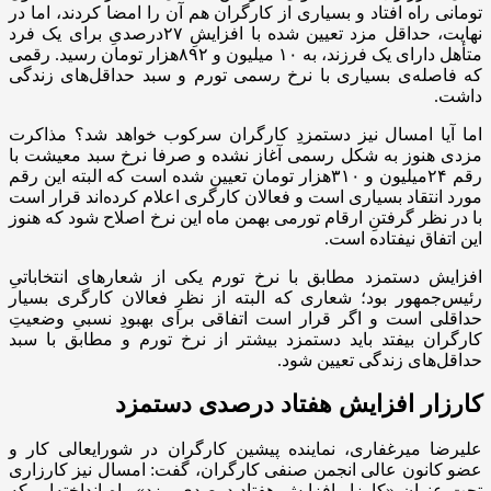
تومانی راه افتاد و بسیاری از کارگران هم آن را امضا کردند، اما در
نهایت، حداقل مزد تعیین شده با افزایشِ ۲۷درصدیِ برای یک فرد
متأهل دارای یک فرزند، به ۱۰ میلیون و ۸۹۲هزار تومان رسید. رقمی
که فاصله‌ی بسیاری با نرخ رسمی تورم و سبد حداقل‌های زندگی
داشت.
اما آیا امسال نیز دستمزدِ کارگران سرکوب خواهد شد؟ مذاکرت
مزدی هنوز به شکل رسمی آغاز نشده و صرفا نرخ سبد معیشت با
رقم ۲۴میلیون و ۳۱۰هزار تومان تعیین شده است که البته این رقم
مورد انتقاد بسیاری است و فعالان کارگری اعلام کرده‌اند قرار است
با در نظر گرفتنِ ارقام تورمی بهمن ماه این نرخ اصلاح شود که هنوز
این اتفاق نیفتاده است.
افزایش دستمزد مطابق با نرخ تورم یکی از شعارهای انتخاباتیِ
رئیس‌جمهور بود؛ شعاری که البته از نظرِ فعالان کارگری بسیار
حداقلی است و اگر قرار است اتفاقی برای بهبودِ نسبیِ وضعیتِ
کارگران بیفتد باید دستمزد بیشتر از نرخ تورم و مطابق با سبد
حداقل‌های زندگی تعیین شود.
کارزار افزایش هفتاد درصدی دستمزد
علیرضا میرغفاری، نماینده پیشین کارگران در شورایعالی کار و
عضو کانون عالی انجمن صنفی کارگران، گفت: امسال نیز کارزاری
تحت عنوان «کارزار افزایش هفتاد درصدیِ مزد» راه انداخته‌ایم که