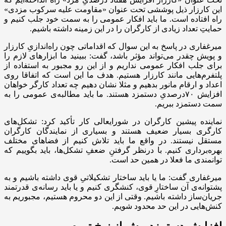
این کارزار ذیل پوششی تحت عنوان «مقاومت علیه سرکوب مزدی»
راه افتاده است. ما باید افکار عمومی را به سمت خود جلب کنیم و
حمایتِ تعداد زیادی از کارگران را در این زمینه داشته باشیم.
میرغفاری در پاسخ به این سوال که اقداماتی چون راه‌اندازیِ کارزار
و پویش چقدر می‌تواند مؤثر باشد، گفت: ببینید ما ابزارهای لازم را
برای جلب افکار عمومی نداریم و از این رو مجبور به استفاده از
پلتفرم‌هایی مانند کارزار هستیم. هدف ما این است که اتفاقا روی
اعداد و ارقام مانور بدهیم و مثلا نشان دهیم چه تعداد کارگر خواهان
افزایش ۷۰درصدیِ دستمزد هستند. ما باید مطالبه‌ی عمومی را به
سمت دستمزد ببریم.
نماینده پیشین کارگران در شورایعالی کار تأکید کرد: تشکل‌های
کارگری بسیار ضعیف هستند و بسیاری از نمایندگان کارگران
مستقل نیستند. در واقع ما باید تلاش کنیم از فضاهای مختلف
بهره‌برداری کنیم. با درنظر گرفتنِ ضعفِ تشکل‌ها، باید بگوییم که
توانمندی ما فعلا در همین حد است.
میرغفاری گفت: ما یا باید ساختار تشکیلاتیِ قوی داشته باشیم و به
پشتوانه‌ی آن ساختارِ قوی، کنشگری کنیم و یا باید رسانه‌ی قدرتمند
جریان‌ساز داشته باشیم. وقتی از این دو محروم هستیم، مجبوریم به
کنش‌هایی در این حد محدود شویم.