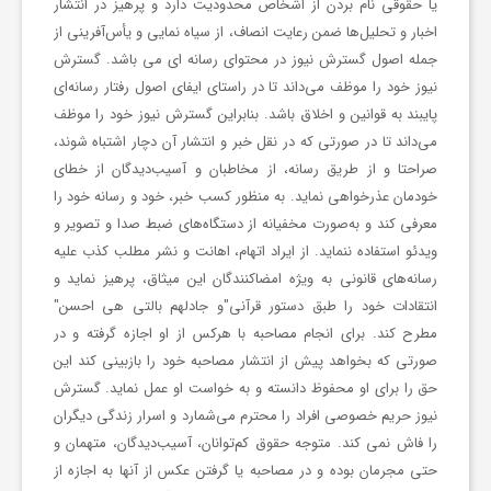
یا حقوقی نام بردن از اشخاص محدودیت دارد و پرهیز در انتشار
ا
اخبار و تحلیل‌ها ضمن رعایت انصاف، از سیاه ‌نمایی و یأس‌آفرینی از
جمله اصول گسترش نیوز در محتوای رسانه ای می باشد. گسترش
نیوز خود را موظف می‌داند تا در راستای ایفای اصول رفتار رسانه‌ای
ن
پایبند به قوانین و اخلاق باشد. بنابراین گسترش نیوز خود را موظف
می‌داند تا در صورتی که در نقل خبر و انتشار آن دچار اشتباه شوند،
ا
صراحتا و از طریق رسانه، از مخاطبان و آسیب‌دیدگان از خطای
خودمان عذرخواهی نماید. به منظور کسب خبر، خود و رسانه خود را
معرفی کند و به‌صورت مخفیانه از دستگاه‌های ضبط صدا و تصویر و
خ
ویدئو استفاده ننماید. از ایراد اتهام، اهانت و نشر مطلب کذب علیه
رسانه‌های قانونی به ‌ویژه امضاکنندگان این میثاق، پرهیز نماید و
ب
انتقادات‌ خود را طبق دستور قرآنی"و جادلهم بالتی هی احسن"
مطرح کند. برای انجام مصاحبه با هرکس از او اجازه گرفته و در
ا
صورتی که بخواهد پیش از انتشار مصاحبه خود را بازبینی کند این
حق را برای او محفوظ دانسته و به خواست او عمل نماید. گسترش
نیوز حریم خصوصی افراد را محترم می‌شمارد و اسرار زندگی دیگران
ر
را فاش نمی کند. متوجه حقوق کم‌توانان، آسیب‌دیدگان، متهمان و
حتی مجرمان بوده و در مصاحبه یا گرفتن عکس از آنها به اجازه از