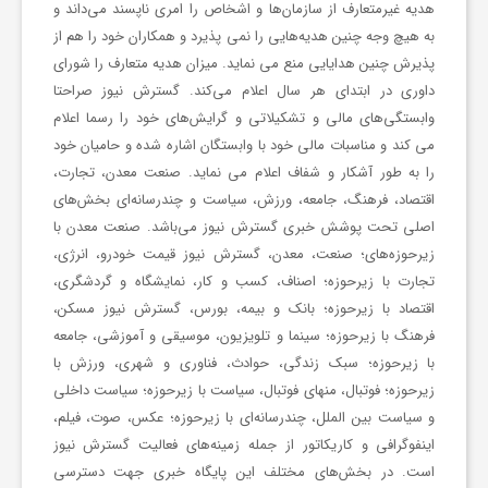
هدیه غیرمتعارف از سازمان‌ها و اشخاص را امری ناپسند می‌داند و
ا
به ‌هیچ ‌وجه چنین هدیه‌هایی را نمی پذیرد و همکاران خود را هم از
پذیرش چنین هدایایی منع می نماید. میزان هدیه متعارف را شورای
داوری در ابتدای هر سال اعلام می‌کند. گسترش نیوز صراحتا
ن
وابستگی‌های مالی و تشکیلاتی و گرایش‌های خود را رسما اعلام
می کند و مناسبات مالی خود با وابستگان اشاره شده و حامیان خود
ا
را به ‌طور آشکار و شفاف اعلام می نماید. صنعت معدن، تجارت،
اقتصاد، فرهنگ، جامعه، ورزش، سیاست و چندرسانه‌ای بخش‌های
اصلی تحت پوشش خبری گسترش نیوز می‌باشد. صنعت معدن با
خ
زیرحوزه‌های؛ صنعت، معدن، گسترش نیوز قیمت خودرو، انرژی،
تجارت با زیرحوزه؛ اصناف، کسب و کار، نمایشگاه و گردشگری،
ب
اقتصاد با زیرحوزه؛ بانک و بیمه، بورس، گسترش نیوز مسکن،
فرهنگ با زیرحوزه؛ سینما و تلویزیون، موسیقی و آموزشی، جامعه
با زیرحوزه؛ سبک زندگی، حوادث، فناوری و شهری، ورزش با
ا
زیرحوزه؛ فوتبال، منهای فوتبال، سیاست با زیرحوزه؛ سیاست داخلی
و سیاست بین الملل، چندرسانه‌ای با زیرحوزه؛ عکس، صوت، فیلم،
ر
اینفوگرافی و کاریکاتور از جمله زمینه‌های فعالیت گسترش نیوز
است. در بخش‌های مختلف این پایگاه خبری جهت دسترسی