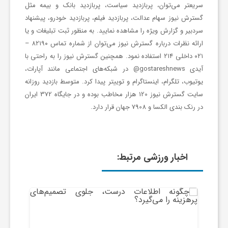
ف
سریعتر می‌توان، پربازدید سیاست، پربازدید بانک و بیمه مثل
گسترش نیوز سهام عدالت، پربازدید فیلم، پربازدید خودرو، پیشنهاد
سردبیر و گزارش ویژه را مشاهده نمایید. به منظور ثبت تبلیغات و یا
و
ارائه نظرات درباره گسترش نیوز می‌توان از شماره تماس ۸۲۱۹۰ –
۰۲۱ داخلی ۲۱۴ استفاده نمود. همچنین گسترش نیوز را به راحتی با
ت
آیدی gostareshnews@ در شبکه‌های اجتماعی مانند آپارات،
یوتیوب، تلگرام، اینستاگرام و توییتر پیدا کرد. متوسط بازدید روزانه
سایت گسترش نیوز 120 هزار مخاطب بوده و در جایگاه 372 ایران
س
در رنک بندی الکسا و 7908 جهان قرار دارد.
ا
اخبار ورزشی مرتبط:
ل
ا
خ