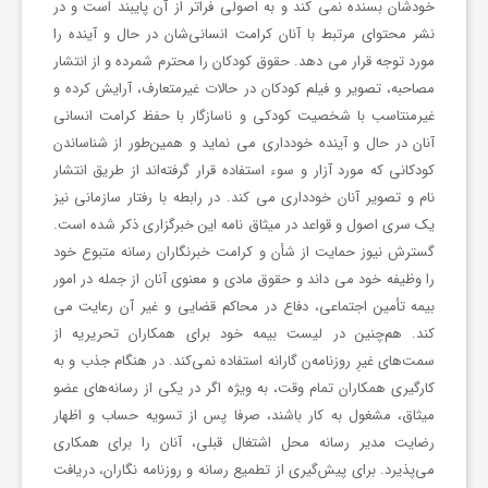
ف
خودشان بسنده نمی کند و به اصولی فراتر از آن پایبند است و در
نشر محتوای مرتبط با آنان کرامت انسانی‌شان در حال و آینده را
مورد توجه قرار می دهد. حقوق کودکان را محترم شمرده و از انتشار
و
مصاحبه، تصویر و فیلم کودکان در حالات غیرمتعارف، آرایش کرده و
غیرمنتاسب با شخصیت کودکی و ناسازگار با حفظ کرامت انسانی
ت
آنان در حال و آینده خودداری می نماید و همین‌طور از شناساندن
کودکانی که مورد آزار و سوء استفاده قرار گرفته‌اند از طریق انتشار
ب
نام و تصویر آنان خودداری می کند. در رابطه با رفتار سازمانی نیز
یک سری اصول و قواعد در میثاق نامه این خبرگزاری ذکر شده است.
گسترش نیوز حمایت از شأن و کرامت خبرنگاران رسانه متبوع خود
ا
را وظیفه خود می داند و حقوق مادی و معنوی آنان از جمله در امور
بیمه تأمین اجتماعی، دفاع در محاکم قضایی و غیر آن رعایت می
ل
کند. هم‌چنین در لیست بیمه خود برای همکاران تحریریه از
سمت‌های غیرِ روزنامه‌ن گارانه استفاده نمی‌کند. در هنگام جذب و به
کارگیری همکاران تمام وقت، به ‌ویژه اگر در یکی از رسانه‌های عضو
ج
میثاق، مشغول به کار باشند، صرفا پس از تسویه‌ حساب و اظهار
رضایت مدیر رسانه محل اشتغال قبلی، آنان را برای همکاری
ه
می‌پذیرد. برای پیش‌گیری از تطمیع رسانه و روزنامه ‌نگاران، دریافت