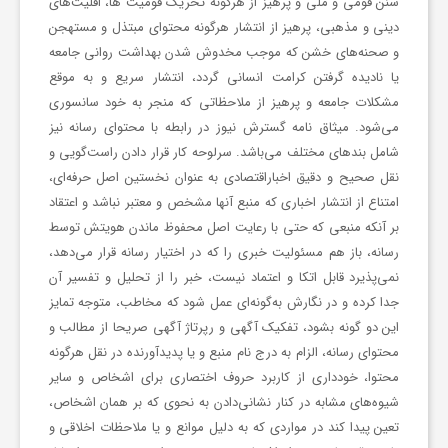
و
سنن قومی و ملی و ‌پرهیز از هرگونه تحریک قومیت ‌ها، اقلیت‌های
دینی و مذهبی، پرهیز از انتشار هرگونه محتوای مبتذل و مستهجن
و صحنه‌های خشن که موجب مخدوش شدن بهداشت روانی جامعه
ت
یا نادیده گرفتن کرامت انسانی گردد، انتشار سریع و به‌ موقع
مشکلات جامعه و پرهیز از ملاحظاتی که منجر به خود سانسوری
ب
می‌شود. میثاق نامه گسترش نیوز در رابطه با محتوای رسانه نیز
شامل بندهای مختلف می‌باشد. سرلوحه کار قرار دادن راست‌گویی و
ا
نقل صحیح و دقیق اخباراقتصادی به ‌عنوان نخستین اصل حرفه‌ای،
امتناع از انتشار اخباری که منبع آنها مشخص و معتبر نباشد و اعتقاد
بر آنکه منبعی که حتی با رعایت اصل محفوظ ماندن هویتش توسط
ل
رسانه، باز هم مسئولیت خبری را که در اختیار رسانه قرار می‌دهد،
نمی‌پذیرد قابل اتکا و اعتماد نیست، خبر را از تحلیل و تفسیر آن
ا
جدا کرده و در نگارش به‌گونه‌ای عمل شود که مخاطب، متوجه تمایز
این دو گونه بشود، تفکیک آگهی و رپرتاژ آگهی صریحا از مطالب و
محتوای رسانه، الزام به درج نام منبع و یا پدیدآورنده در نقل هرگونه
ی
محتوا، خودداری از کاربرد حروف اختصاری برای اشخاص و سایر
شیوه‌های مشابه در کنار نشانی‌دادن به نحوی که بر همان اشخاص،
ر
تعین پیدا کند در مواردی که به دلیل موانع و یا ملاحظات اخلاقی و