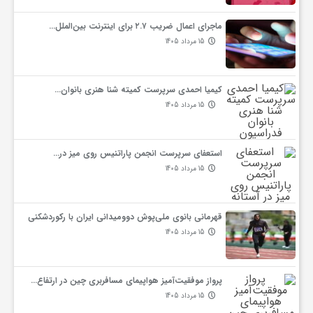
ماجرای اعمال ضریب ۲.۷ برای اینترنت بین‌الملل…
ی
15 مرداد 1405
ه
کیمیا احمدی سرپرست کمیته شنا هنری بانوان…
15 مرداد 1405
،
استعفای سرپرست انجمن پاراتنیس روی میز در…
پ
15 مرداد 1405
ز
قهرمانی بانوی ملی‌پوش دوومیدانی ایران با رکوردشکنی
15 مرداد 1405
ش
پرواز موفقیت‌آمیز هواپیمای مسافربری چین در ارتفاع…
ک
15 مرداد 1405