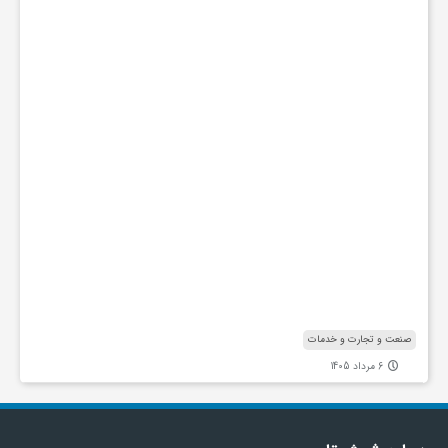
و
ش
گ
ا
ه
ه
ا
ی
ت
خ
ص
ص
ی
ش
ن
ا
صنعت و تجارت و خدمات
6 مرداد 1405