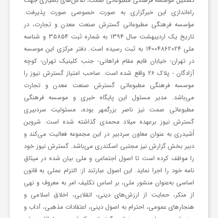
تشکیل موسسه فرهنگی مطبوعاتی صمت، تلاش‌های بسیاری جهت
ی
راه‌اندازی این خبرگزاری به صورت خصوصی صورت پذیرفت.
مؤسسه فرهنگی مطبوعاتی گسترش صنعت معدن و تجارت، در
تاریخ یک اردیبهشت سال 1394 به شماره ثبت 35854 و شناسه
ا
ملی 14004862024 به ثبت رسیده است. دفتر مرکزی این موسسه
در تهران- خیابان قایم مقام فراهانی- جنب کلینیک تهران- کوچه
خ
آزادگان - پلاک 26 واقع شده است. صاحب امتیاز گسترش نیوز را
موسسه فرهنگی مطبوعاتی گسترش صنعت معدن و تجارت
می‌باشد. مدیر مسئول این پایگاه خبری و موسسه فرهنگی
ب
مطبوعاتی صمت نیز ناصر بزرگمهر بوده، مسئولیت سردبیری
گسترش نیوز برعهده میلاد محمدی گذاشته شده است. شروین
ا
اُشیدری به عنوان معاون سردبیر در این مجموعه فعالیت می‌کند و
دبیر بخش گزارش نیز مجتبی اسکندری می‌باشد. گسترش نیوز خود
ر
را موظف کرده است تا اصول اجتماعی و ملی بیان شده در میثاق
نامه خود را اجرا نماید. این اصول عبارتند از: التزام عملی به قانون
اساسی به‌عنوان منشور ملی، بر اساس تکلیف امر به‌ معروف و نهی
ف
از منکر، حمایت از ارزش‌های دینی، انقلابی، اخلاق اسلامی و
هنجارهای عمومی، احترام به اصول دینی، اعتقادات مذهبی، آداب و