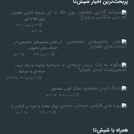
پربحث‌ترین اخبار شیش‌تا
سرمایه‌ گذاری مطمئن
روی طلا با آی…
3 اردیبهشت 1404
6
نظر
نقش پلتفرم‌های تخصصی در
انتخاب‌های دقیق‌تر
20 بهمن 1404
4
نظر
چگونه به یک تریدر
حرفه‌ای با سرمایه…
9 شهریور 1404
3
نظر
دلتنگ کردن معشوق
11 مرداد 1405
2
نظر
بروکر معتمد و دوره‌ ی فارکس با…
9 تیر 1404
2
نظر
همراه‌ با شیش‌تا