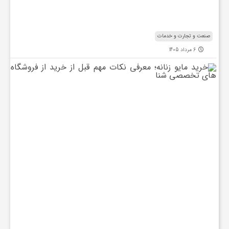
س
ی
د
صنعت و تجارت و خدمات
6 مرداد 1405
خ
ر
ی
د
م
ا
ی
و
ز
ن
ا
ن
ه
؛
م
ع