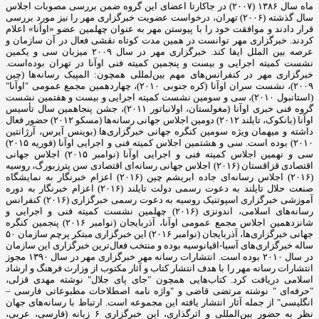
ماه سال ۱۳۸۶ (۲۰۰۷) در جاکارتا اعضای این گروه ضمن بررسی مصوبات اجلاس
سال گذشته (۲۰۰۶) تهران، درخواست عضویت خبرگزاری مهر را نیز مورد بررسی
قرار دادند و موافقت خود را با پیوستن مهر به عنوان چهلمین عضو «اوآنا» اعلام
کردند. خبرگزاری مهر توانست در همین مدت کوتاه نقشی فعال در آن سازمان و
عرصه بین الملل ایفا کند. خبرگزاری مهر در سال ۲۰۰۹ میزبان سی و یکمین
نشست کمیته اجرایی و بیست و پنجمین کمیته فنی اوآنا در تهران بوده‌است.
خبرگزاری مهر در کنفرانس‌های مهم بین‌لمللی همچون: المپیک رسانه‌ها (چین
۲۰۰۹)، نشست سران اوآنا (کره جنوبی ۲۰۱۰)، چهاردهمین مجمع عمومی "اوآنا"
(استانبول ۲۰۱۰)، سی و سومین نشست کمیته اجرایی و بیست و هفتمین نشست
گروه فنی خبری اوآنا (مغولستان، اولانباتور ۲۰۱۱)، جشن پنجاهمین سال تأسیس
اوآنا (بانکوک، تایلند ۲۰۱۲) دومین اجلاس جهانی رسانه‌ها (مسکو ۲۰۱۲) حضور فعال
داشته و میهمان ویژه سومین کنگره جهانی خبرگزاری‌ها (بوینس آیرس، آرژانتین
۲۰۱۰) بوده است. سی و هشتمین اجلاس کمیته فنی و اجرایی اوآنا (فوریه ۲۰۱۵)
سی و نهمین اجلاس کمیته فنی و اجرایی اوآنا (نوامبر ۲۰۱۵) اجلاس جهانی
اقتصادی قزاقستان (۲۰۱۶) اجلاس جهانی رسانه‌ای اقتصادی سن پترزبورگ، روسیه
(۲۰۱۶) اجلاس رسانه‌ای جاده ابریشم چین (۲۰۱۶) اعزام خبرنگار به نمایشگاه
صنعت حلال تایلند به دعوت رسمی دولت تایلند (۲۰۱۶) اعزام خبرنگار به دوره
آموزشی خبرگزاری اسپوتنیک روسیه به دعوت رسمی خبرگزاری (۲۰۱۶) کنفرانس
رسانه‌های اسلامی، اندونزی (۲۰۱۶) چهلمین نشست کمیته فنی و اجرایی و
شانزدهمین اجلاس مجمع عمومی اوآنا، آذربایجان (نوامبر ۲۰۱۶) پنجمین کنگره
جهانی خبرگزاری‌ها، آذربایجان (نوامبر ۲۰۱۶) این خبرگزاری مبتکر پرچم سازمان ۵۰
ساله خبرگزاری‌های آسیا-اقیانوسیه بوده و منتخب فعال‌ترین خبرگزاری این سازمان
در سال ۲۰۱۰ بوده است. انتشارات رسانه مهر خبرگزاری مهر در سال ۱۳۹۰ مجوز
انتشارات رسانه مهر را با هدف انتشار کتاب و آثار مکتوب از وزارت فرهنگ و ارشاد
اسلامی دریافت کرد. کتاب‌هایی همچون "جای پای جلال" نوشته مهدی قزلی،
"حرفه‌ای " نوشته مرتضی قاضی و "واژه نامه اصطلاحات مطبوعاتی فارسی –
انگلیسی" از جمله آثار انتشار یافته این مجموعه است. ارتباط با رسانه‌های جهان
نظر به حضور بین‌المللی و اثرگذاری، این خبرگزاری ۶ زبانه (فارسی، عربی،