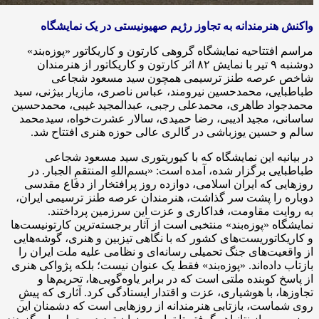
واکنش هنرمندانه به تجاوز رژیم صهیونیستی در یک نمایشگاه
مراسم افتتاحیه نمایشگاه گروهی کارتون و کاریکاتور «پوزه‌بند»
دوشنبه ۹ تیر با نمایش ۸۲ اثر کارتون و کاریکاتور از هنرمندان
شاخص عرصه طنز ترسیمی همچون سید مسعود شجاعی
طباطبایی، محمدحسین نیرومند، عباس ناصری، مازیار بیژنی، سید
محمدجواد طاهری، محمدعلی رجبی، عبدالمجید غیبی، محمدحسین
ساسانی، مجید ادیبی، رضا حمیدی، سالار عشرت‌خواه، سیدمحمد
سالم و حسین یوزباشی در گالری عالی حوزه هنری افتتاح شد.
در بیانیه این نمایشگاه که با کیوریتوری سید مسعود شجاعی
طباطبایی برگزار شده، آمده است: «بسم‌اللهِ المنتقمِ الجبار. در
روزهایی که ایران اسلامی، دوازده روز پرافتخار از دفاع مقدسی
دوباره را پشت سر گذاشت، هنرمندان عرصه طنز ترسیمی ایران،
به روایت مقاومت، فداکاری و عزت این سرزمین پرداختند.
نمایشگاه «پوزه‌بند» منتخبی است از آثار برجسته‌ترین کارتونیست‌ها
و کاریکاتوریست‌های کشور که با نگاهی تیزبین و هنری، گوشه‌هایی
از واقعیت‌های جنگ تحمیلی رسانه‌ای و نظامی علیه ملت ایران را
بازتاب داده‌اند. «پوزه‌بند» فقط یک عنوان نیست؛ بلکه پژواکی هنری
از پاسخ کوبنده ملتی است که در برابر یاوه‌گویی‌ها، تحریم‌ها و
تجاوزها، با هوشیاری، عزت و اقتدار ایستادگی کرد. آثاری که پیشِ
روی شماست، بازتابی هنرمندانه از روزهایی است که دشمنان این