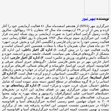
نویسنده:
مهر نیوز
خبرگزاری مهر (MNA) از هجدهم اسفندماه سال ۸۱ فعالیت آزمایشی خود را آغاز
کرده و پس از آن در ۲۹ اردیبهشت ماه سال ۸۲. متقارن با ۱۷ ربیع‌الاول، سالروز
ولادت رسول گرامی اسلام (ص) به صورت آزمایشی بر روی شبکه اینترنت قرار
گرفت. این خبرگزاری سوم تیرماه سال ۱۳۸۲ همزمان با روز اطلاع رسانی دینی
فعالیت رسمی خود را به دو زبان فارسی و انگلیسی آغاز کرد و بخش عربی «مهر»
۱۴ دی ماه همان سال، همزمان با میلاد با سعادت هشتمین اختر آسمان امامت و
ولایت فعالیت خود را در پیش گرفت.
۱) اداره کل اخبار داخلی:
این اداره کل
متشکل از «گروه‌های فرهنگ، هنر، سیاست، اقتصاد، جامعه، دین و اندیشه، حوزه و
دانشگاه، دانش و فناوری، ورزش و عکس» است.
۲) اداره کل اخبار خارجی:
اداره
اخبار خارجی مهر در دو بخش فارسی شامل: «گروه‌های خبری آسیای شرقی و
اقیانوسیه، آسیای غربی، اوراسیا، خاورمیانه و آفریقای شمالی، آفریقای مرکزی و
جنوبی، اروپا، آمریکای شمالی و آمریکای لاتین و ایران در جهان» و بخش زبان‌های
خارجی، شامل «عربی، انگلیسی، استانبولی، اردو و کردی» فعال است.
۳) اداره کل
اخبار استان‌ها:
خبرگزاری مهر با دارا بودن دفتر خبری در تمامی استان‌ها، اخبار
استانی را در ۵ گروه منطقه‌ای در سطح کشور دسته بندی نموده است که شامل
مناطق «شمال، شرق، غرب، جنوب و مرکز» است.
۴) اداره کل رسانه‌های نو:
به
منظور فعالیت مؤثر خبرگزاری مهر در فضای مجازی این اداره در بخش‌های
«شبکه‌های اجتماعی، فیلم، اینفوگرافیک، رادیومهر و مجله مهر» به تولید محتوا
می‌پردازد. فعالیت‌های بین المللی خبرگزاری مهر ۵ سال پس از تأسیس در سال
۲۰۰۷ به عنوان چهلمین عضو رسمی اتحادیه خبرگزاری‌های آسیا و اقیانوسیه
«اوآنا» در سیزدهمین نشست عمومی این اتحادیه پذیرفته شد. بعد از برگزاری
بیست و نهمین نشست کمیته اجرایی اتحادیه خبرگزاری‌های آسیا و اقیانوسیه آذر