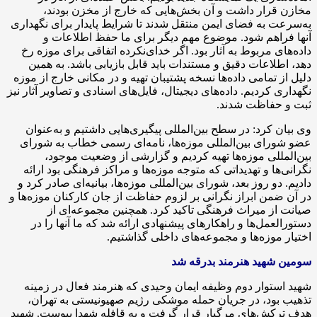
مخازن قرار داشت و آن بخش‌هایی که خارج از مخزن بودند،
به‌سرعت به فضای ایمن منتقل شدند تا شرایط پایدار برای نگهداری
آنها فراهم شود. موضوع مهم دیگر برای ما حفظ اطلاعات و
داده‌های مربوط به آثار بود. اگر خدای‌نکرده اتفاقی برای موزه رخ
دهد، اطلاعات دقیق و مستندات باید قابل بازیابی باشد. به همین
دلیل از تمامی داده‌ها نسخه پشتیبان تهیه و در مکانی خارج از موزه
نگهداری کردیم. داده‌های دیجیتال، فایل‌های اسنادی و تصاویر آثار نیز
ثبت و حفاظت شدند.
وی بیان کرد: در سطح بین‌المللی پیگیری‌هایی داشتیم و به‌عنوان
عضو شورای بین‌المللی موزه‌ها، نامه‌ای رسمی خطاب به شورای
بین‌المللی موزه‌ها تهیه کردیم و گزارشی از وضعیت موجود،
نگرانی‌ها و تهدیداتی که متوجه موزه‌ها و مراکز فرهنگی بود ارائه
دادیم. دو روز بعد، شورای بین‌المللی موزه‌ها، بیانیه‌ای صادر کرد و
در آن ضمن ابراز نگرانی بر لزوم حفاظت از جان کارکنان موزه‌ها و
صیانت از میراث فرهنگی تاکید کرد. همچنین مجموعه‌ای از
دستورالعمل‌ها و راهکارهای پیشنهادی ارائه شد که ما آنها را در
اختیار موزه‌ها و مجموعه‌های داخلی گذاشتیم.
سومین شهید هنرمند بدرقه شد
شهید استوار دوم وظیفه ایمان وحیدی که هنرمند فعال در زمینه
تذهیب بود، در جریان حمله موشکی رژیم صهیونیستی به تهران،
هدف ترکش‌های مرگبار قرار گرفت و به قافله شهدا پیوست. شهید