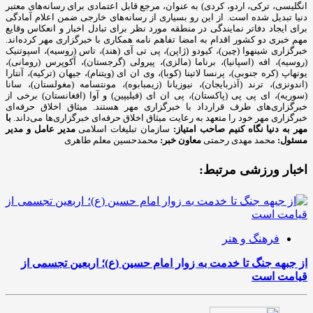
انگلیسی، ترکی، اردو، کردی) به عنوان، مرجع قابل اعتمادی برای رسانه‌های معتبر
دنیا تبدیل شده است. از این رو بسیاری از رسانه‌های خارجی ضمن اعلام آمادگی
برای ایجاد دفاتر نمایندگی در منطقه مورد نظر برای تبادل اخبار و انعکاس وقایع
مهم خبری دو کشور اقدام به امضا تفاهم نامه همکاری با خبرگزاری مهر کرده‌اند.
خبرگزاری شینهوا (چین)، کیودو (ژاپن)، پی تی آی (هند)، تاس (روسیه)، اسپوتنیک
(روسیه)، افه (اسپانیا)، برناما (مالزی)، پیرولی (گرجستان)، آکوپرس (رومانی)،
یونهاپ (کره جنوبی)، پرنسا لاتینا (کوبا)، وی ان ای (ویتنام)، جیهان (ترکیه)، آنتارا
(اندونزی)، ترند (آذربایجان)، نیوزیانا (زیمبابوه)، مونتسامه (مغولستان)، سانا
(سوریه)، ای پی پی (پاکستان)، پی ان ای (فیلیپین) و آوا (افغانستان) برخی از
خبرگزاری‌های طرف قرارداد با خبرگزاری مهر هستند. میثاق اخلاق حرفه‌ای
خبرگزاری مهر خود را متعهد به رعایت میثاق اخلاق حرفه‌ای خبرگزاری‌ها می‌داند.
با
مهر به دنیا نگاه کنیم
صاحب امتیاز:
سازمان تبلیغات اسلامی
مدیر عامل و مدیر
مسئول:
محمد مهدی رحمتی
معاون خبر:
محمدحسین معلم طاهری
اخبار ورزشی مرتبط:
فرهنگ و هنر
از جبهه جنگ تا خدمت به زوار امام حسین (ع)؛ اربعین تجسمی از
قیامت است