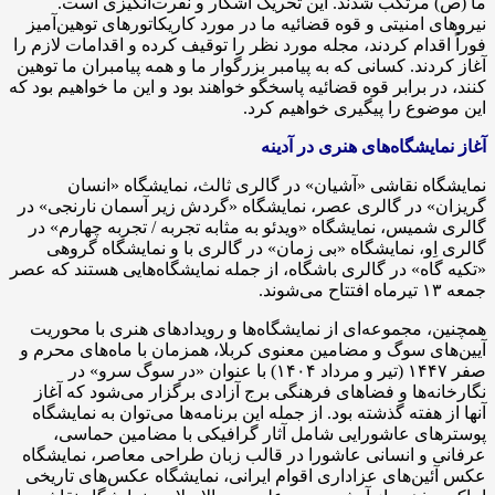
ما (ص) مرتکب شدند. این تحریک آشکار و نفرت‌انگیزی است.
نیروهای امنیتی و قوه قضائیه ما در مورد کاریکاتورهای توهین‌آمیز
فوراً اقدام کردند، مجله مورد نظر را توقیف کرده و اقدامات لازم را
آغاز کردند. کسانی که به پیامبر بزرگوار ما و همه پیامبران ما توهین
کنند، در برابر قوه قضائیه پاسخگو خواهند بود و این ما خواهیم بود که
این موضوع را پیگیری خواهیم کرد.
آغاز نمایشگاه‌های هنری در آدینه
نمایشگاه نقاشی «آشیان» در گالری ثالث، نمایشگاه «انسان
گریزان» در گالری عصر، نمایشگاه «گردش زیر آسمان نارنجی» در
گالری شمیس، نمایشگاه «ویدئو به مثابه تجربه / تجربه چهارم» در
گالری اِو، نمایشگاه «بی زمان» در گالری با و نمایشگاه گروهی
«تکیه گاه» در گالری باشگاه، از جمله نمایشگاه‌هایی هستند که عصر
جمعه ۱۳ تیرماه افتتاح می‌شوند.
همچنین، مجموعه‌ای از نمایشگاه‌ها و رویدادهای هنری با محوریت
آیین‌های سوگ و مضامین معنوی کربلا، همزمان با ماه‌های محرم و
صفر ۱۴۴۷ (تیر و مرداد ۱۴۰۴) با عنوان «در سوگ سرو» در
نگارخانه‌ها و فضاهای فرهنگی برج آزادی برگزار می‌شود که آغاز
آنها از هفته گذشته بود. از جمله این برنامه‌ها می‌توان به نمایشگاه
پوسترهای عاشورایی شامل آثار گرافیکی با مضامین حماسی،
عرفانی و انسانی عاشورا در قالب زبان طراحی معاصر، نمایشگاه
عکس آئین‌های عزاداری اقوام ایرانی، نمایشگاه عکس‌های تاریخی