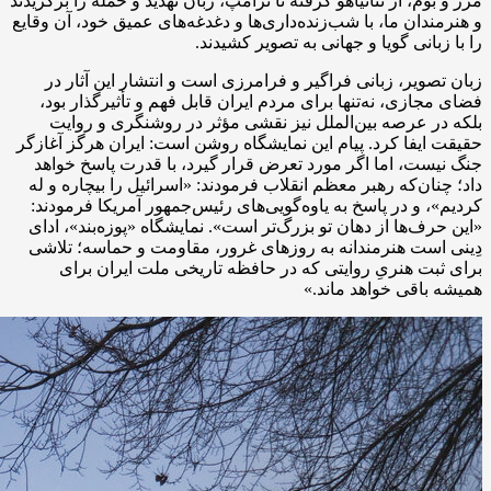
مرز و بوم، از نتانیاهو گرفته تا ترامپ، زبان تهدید و حمله را برگزیدند
و هنرمندان ما، با شب‌زنده‌داری‌ها و دغدغه‌های عمیق خود، آن وقایع
را با زبانی گویا و جهانی به تصویر کشیدند.
زبان تصویر، زبانی فراگیر و فرامرزی است و انتشار این آثار در
فضای مجازی، نه‌تنها برای مردم ایران قابل فهم و تأثیرگذار بود،
بلکه در عرصه بین‌الملل نیز نقشی مؤثر در روشنگری و روایت
حقیقت ایفا کرد. پیام این نمایشگاه روشن است: ایران هرگز آغازگر
جنگ نیست، اما اگر مورد تعرض قرار گیرد، با قدرت پاسخ خواهد
داد؛ چنان‌که رهبر معظم انقلاب فرمودند: «اسرائیل را بیچاره و له
کردیم»، و در پاسخ به یاوه‌گویی‌های رئیس‌جمهور آمریکا فرمودند:
«این حرف‌ها از دهان تو بزرگ‌تر است». نمایشگاه «پوزه‌بند»، ادای
دِینی است هنرمندانه به روزهای غرور، مقاومت و حماسه؛ تلاشی
برای ثبت هنریِ روایتی که در حافظه تاریخی ملت ایران برای
همیشه باقی خواهد ماند.»