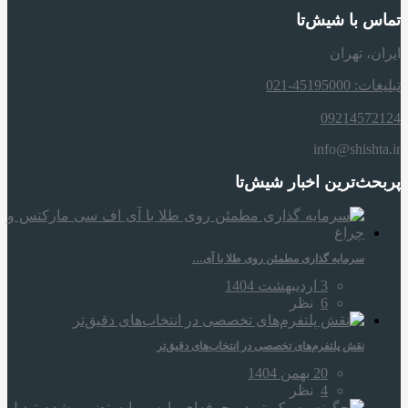
تماس با شیش‌تا
ایران، تهران
تبلیغات: 45195000-021
09214572124
info@shishta.ir
پربحث‌ترین اخبار شیش‌تا
سرمایه‌ گذاری مطمئن روی طلا با آی…
3 اردیبهشت 1404
6
نظر
نقش پلتفرم‌های تخصصی در انتخاب‌های دقیق‌تر
20 بهمن 1404
4
نظر