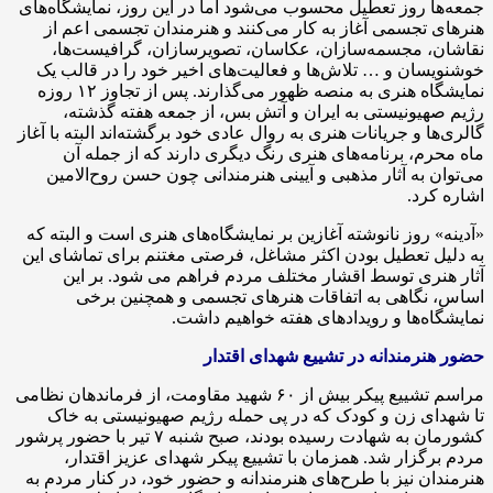
جمعه‌ها روز تعطیل محسوب می‌شود اما در این روز، نمایشگاه‌های
هنرهای تجسمی آغاز به کار می‌کنند و هنرمندان تجسمی اعم از
نقاشان، مجسمه‌‎سازان، عکاسان، تصویرسازان، گرافیست‌ها،
خوشنویسان و … تلاش‌ها و فعالیت‌های اخیر خود را در قالب یک
نمایشگاه هنری به منصه ظهور می‌گذارند. پس از تجاوز ۱۲ روزه
رژیم صهیونیستی به ایران و آتش بس، از جمعه هفته گذشته،
گالری‌ها و جریانات هنری به روال عادی خود برگشته‌اند البته با آغاز
ماه محرم، برنامه‌های هنری رنگ دیگری دارند که از جمله آن
می‌توان به آثار مذهبی و آیینی هنرمندانی چون حسن روح‌الامین
اشاره کرد.
«آدینه» روز نانوشته آغازین بر نمایشگاه‌های هنری است و البته که
به دلیل تعطیل بودن اکثر مشاغل، فرصتی مغتنم برای تماشای این
آثار هنری توسط اقشار مختلف مردم فراهم می شود. بر این
اساس، نگاهی به اتفاقات هنرهای تجسمی و همچنین برخی
نمایشگاه‌ها و رویدادهای هفته خواهیم داشت.
حضور هنرمندانه در تشییع شهدای اقتدار
مراسم تشییع پیکر بیش از ۶۰ شهید مقاومت، از فرماندهان نظامی
تا شهدای زن و کودک که در پی حمله رژیم صهیونیستی به خاک
کشورمان به شهادت رسیده بودند، صبح شنبه ۷ تیر با حضور پرشور
مردم برگزار شد. همزمان با تشییع پیکر شهدای عزیز اقتدار،
هنرمندان نیز با طرح‌های هنرمندانه و حضور خود، در کنار مردم به