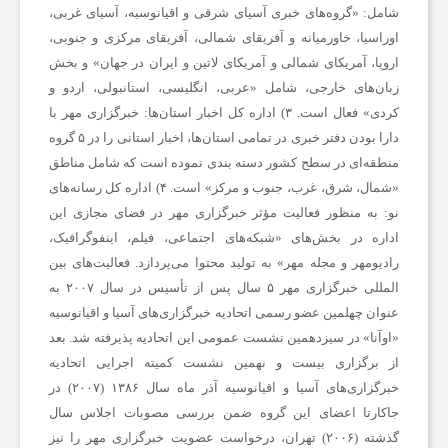
شامل: «گروه‌های خبری آسیای شرقی و اقیانوسیه، آسیای غربی،
ر
اوراسیا، خاورمیانه و آفریقای شمالی، آفریقای مرکزی و جنوبی،
اروپا، آمریکای شمالی و آمریکای لاتین و ایران در جهان» و بخش
ز
زبان‌های خارجی، شامل «عربی، انگلیسی، استانبولی، اردو و
کردی» فعال است.
۳) اداره کل اخبار استان‌ها:
خبرگزاری مهر با
دارا بودن دفتر خبری در تمامی استان‌ها، اخبار استانی را در ۵ گروه
ش
منطقه‌ای در سطح کشور دسته بندی نموده است که شامل مناطق
«شمال، شرق، غرب، جنوب و مرکز» است.
۴) اداره کل رسانه‌های
ی
نو:
به منظور فعالیت مؤثر خبرگزاری مهر در فضای مجازی این
اداره در بخش‌های «شبکه‌های اجتماعی، فیلم، اینفوگرافیک،
ت
رادیومهر و مجله مهر» به تولید محتوا می‌پردازد. فعالیت‌های بین
المللی خبرگزاری مهر ۵ سال پس از تأسیس در سال ۲۰۰۷ به
عنوان چهلمین عضو رسمی اتحادیه خبرگزاری‌های آسیا و اقیانوسیه
غ
«اوآنا» در سیزدهمین نشست عمومی این اتحادیه پذیرفته شد. بعد
از برگزاری بیست و نهمین نشست کمیته اجرایی اتحادیه
ذ
خبرگزاری‌های آسیا و اقیانوسیه آذر ماه سال ۱۳۸۶ (۲۰۰۷) در
جاکارتا اعضای این گروه ضمن بررسی مصوبات اجلاس سال
گذشته (۲۰۰۶) تهران، درخواست عضویت خبرگزاری مهر را نیز
ی