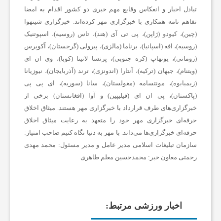
تبادل اخبار و انعکاس وقایع مهم خبری دو کشور اقدام به امضا
تفاهم نامه همکاری با خبرگزاری مهر کرده‌اند. خبرگزاری شینهوا
ع
(چین)، کیودو (ژاپن)، پی تی آی (هند)، تاس (روسیه)، اسپوتنیک
(روسیه)، افه (اسپانیا)، برناما (مالزی)، پیرولی (گرجستان)، آکوپرس
ت
(رومانی)، یونهاپ (کره جنوبی)، پرنسا لاتینا (کوبا)، وی ان ای
(ویتنام)، جیهان (ترکیه)، آنتارا (اندونزی)، ترند (آذربایجان)، نیوزیانا
(زیمبابوه)، مونتسامه (مغولستان)، سانا (سوریه)، ای پی پی
و
(پاکستان)، پی ان ای (فیلیپین) و آوا (افغانستان) برخی از
خبرگزاری‌های طرف قرارداد با خبرگزاری مهر هستند. میثاق اخلاق
خ
حرفه‌ای خبرگزاری مهر خود را متعهد به رعایت میثاق اخلاق
حرفه‌ای خبرگزاری‌ها می‌داند.
با مهر به دنیا نگاه کنیم
صاحب امتیاز:
سازمان تبلیغات اسلامی
مدیر عامل و مدیر مسئول:
محمد مهدی
د
رحمتی
معاون خبر:
محمدحسین معلم طاهری
م
اخبار ورزشی مرتبط:
ا