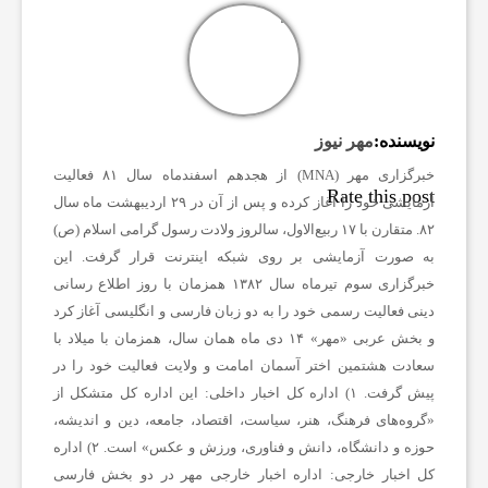
ش
ت
نویسنده:
مهر نیوز
خبرگزاری مهر (MNA) از هجدهم اسفندماه سال ۸۱ فعالیت
ه‌
Rate this post
آزمایشی خود را آغاز کرده و پس از آن در ۲۹ اردیبهشت ماه سال
۸۲. متقارن با ۱۷ ربیع‌الاول، سالروز ولادت رسول گرامی اسلام (ص)
ه
به صورت آزمایشی بر روی شبکه اینترنت قرار گرفت. این
خبرگزاری سوم تیرماه سال ۱۳۸۲ همزمان با روز اطلاع رسانی
دینی فعالیت رسمی خود را به دو زبان فارسی و انگلیسی آغاز کرد
ا
و بخش عربی «مهر» ۱۴ دی ماه همان سال، همزمان با میلاد با
سعادت هشتمین اختر آسمان امامت و ولایت فعالیت خود را در
ی
پیش گرفت.
۱) اداره کل اخبار داخلی:
این اداره کل متشکل از
«گروه‌های فرهنگ، هنر، سیاست، اقتصاد، جامعه، دین و اندیشه،
و
حوزه و دانشگاه، دانش و فناوری، ورزش و عکس» است.
۲) اداره
کل اخبار خارجی:
اداره اخبار خارجی مهر در دو بخش فارسی