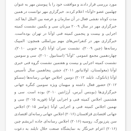
مورد بررسی قرار دادند و موافقت خود را با پیوستن مهر به عنوان
چهلمین عضو «اوآنا» اعلام کردند. خبرگزاری مهر توانست در همین
ه
مدت کوتاه نقشی فعال در آن سازمان و عرصه بین الملل ایفا کند.
خبرگزاری مهر در سال ۲۰۰۹ میزبان سی و یکمین نشست کمیته
،
اجرایی و بیست و پنجمین کمیته فنی اوآنا در تهران بوده‌است.
خبرگزاری مهر در کنفرانس‌های مهم بین‌لمللی همچون: المپیک
رسانه‌ها (چین ۲۰۰۹)، نشست سران اوآنا (کره جنوبی ۲۰۱۰)،
پ
چهاردهمین مجمع عمومی "اوآنا" (استانبول ۲۰۱۰)، سی و سومین
نشست کمیته اجرایی و بیست و هفتمین نشست گروه فنی خبری
ز
اوآنا (مغولستان، اولانباتور ۲۰۱۱)، جشن پنجاهمین سال تأسیس
اوآنا (بانکوک، تایلند ۲۰۱۲) دومین اجلاس جهانی رسانه‌ها (مسکو
۲۰۱۲) حضور فعال داشته و میهمان ویژه سومین کنگره جهانی
ش
خبرگزاری‌ها (بوینس آیرس، آرژانتین ۲۰۱۰) بوده است. سی و
هشتمین اجلاس کمیته فنی و اجرایی اوآنا (فوریه ۲۰۱۵) سی و
ک
نهمین اجلاس کمیته فنی و اجرایی اوآنا (نوامبر ۲۰۱۵) اجلاس
جهانی اقتصادی قزاقستان (۲۰۱۶) اجلاس جهانی رسانه‌ای اقتصادی
ی
سن پترزبورگ، روسیه (۲۰۱۶) اجلاس رسانه‌ای جاده ابریشم چین
(۲۰۱۶) اعزام خبرنگار به نمایشگاه صنعت حلال تایلند به دعوت