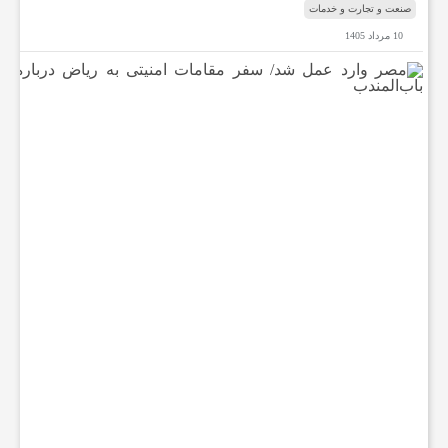
صنعت و تجارت و خدمات
10 مرداد 1405
م
ص
ر
و
ا
ر
د
ع
م
ل
ش
د
/
س
ف
ر
م
ق
ا