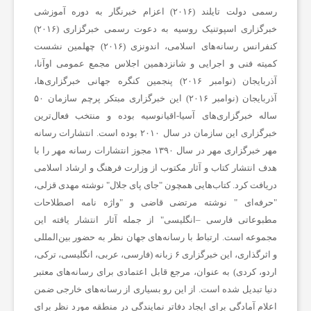
رسمی دولت تایلند (۲۰۱۶) اعزام خبرنگار به دوره آموزشی
،
خبرگزاری اسپوتنیک روسیه به دعوت رسمی خبرگزاری (۲۰۱۶)
کنفرانس رسانه‌های اسلامی، اندونزی (۲۰۱۶) چهلمین نشست
س
کمیته فنی و اجرایی و شانزدهمین اجلاس مجمع عمومی اوآنا،
آذربایجان (نوامبر ۲۰۱۶) پنجمین کنگره جهانی خبرگزاری‌ها،
آذربایجان (نوامبر ۲۰۱۶) این خبرگزاری مبتکر پرچم سازمان ۵۰
ل
ساله خبرگزاری‌های آسیا-اقیانوسیه بوده و منتخب فعال‌ترین
خبرگزاری این سازمان در سال ۲۰۱۰ بوده است. انتشارات رسانه
ا
مهر خبرگزاری مهر در سال ۱۳۹۰ مجوز انتشارات رسانه مهر را با
هدف انتشار کتاب و آثار مکتوب از وزارت فرهنگ و ارشاد اسلامی
م
دریافت کرد. کتاب‌هایی همچون "جای پای جلال" نوشته مهدی قزلی،
"حرفه‌ای " نوشته مرتضی قاضی و "واژه نامه اصطلاحات
مطبوعاتی فارسی –انگلیسی" از جمله آثار انتشار یافته این
ت
مجموعه است. ارتباط با رسانه‌های جهان نظر به حضور بین‌المللی
و اثرگذاری، این خبرگزاری ۶ زبانه (فارسی، عربی، انگلیسی، ترکی،
ص
اردو، کردی) به عنوان، مرجع قابل اعتمادی برای رسانه‌های معتبر
دنیا تبدیل شده است. از این رو بسیاری از رسانه‌های خارجی ضمن
اعلام آمادگی برای ایجاد دفاتر نمایندگی در منطقه مورد نظر برای
ن