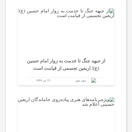
ت
س
ا
از جبهه جنگ تا خدمت به زوار امام حسین
ی
(ع)؛ اربعین تجسمی از قیامت است
ر
مهر نیوز
15 تیر 1404