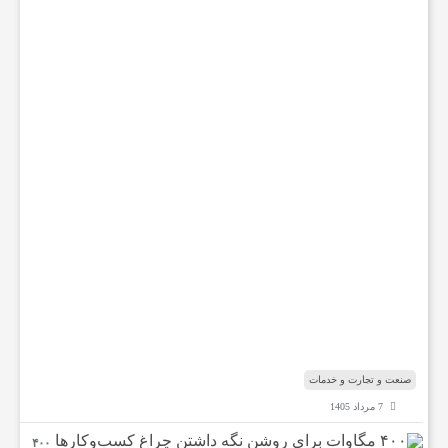
ی
ا
ض
د
ر
ب
ا
ر
ه
ب
ا
ب‌
ا
ل
م
ن
د
ب
صنعت و تجارت و خدمات
7 مرداد 1405
۴۰۰