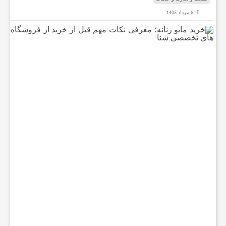
6 مرداد 1405
خ
ر
ی
د
م
ا
ی
و
ز
ن
ا
ن
ه
؛
م
ع
ر
ف
ی
ن