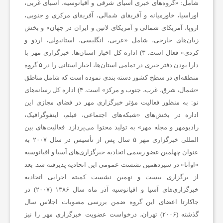
شامل: «گروه‌های خبری آسیای شرقی و اقیانوسیه، آسیای غربی،
ز
اوراسیا، خاورمیانه و آفریقای شمالی، آفریقای مرکزی و جنوبی،
اروپا، آمریکای شمالی و آمریکای لاتین و ایران در جهان» و بخش
ن
زبان‌های خارجی، شامل «عربی، انگلیسی، استانبولی، اردو و
کردی» فعال است.
۳) اداره کل اخبار استان‌ها:
خبرگزاری مهر با
دارا بودن دفتر خبری در تمامی استان‌ها، اخبار استانی را در ۵ گروه
ا
منطقه‌ای در سطح کشور دسته بندی نموده است که شامل مناطق
«شمال، شرق، غرب، جنوب و مرکز» است.
۴) اداره کل رسانه‌های
ن
نو:
به منظور فعالیت مؤثر خبرگزاری مهر در فضای مجازی این
اداره در بخش‌های «شبکه‌های اجتماعی، فیلم، اینفوگرافیک،
س
رادیومهر و مجله مهر» به تولید محتوا می‌پردازد. فعالیت‌های بین
المللی خبرگزاری مهر ۵ سال پس از تأسیس در سال ۲۰۰۷ به
عنوان چهلمین عضو رسمی اتحادیه خبرگزاری‌های آسیا و اقیانوسیه
ا
«اوآنا» در سیزدهمین نشست عمومی این اتحادیه پذیرفته شد. بعد
از برگزاری بیست و نهمین نشست کمیته اجرایی اتحادیه
ی
خبرگزاری‌های آسیا و اقیانوسیه آذر ماه سال ۱۳۸۶ (۲۰۰۷) در
جاکارتا اعضای این گروه ضمن بررسی مصوبات اجلاس سال
گذشته (۲۰۰۶) تهران، درخواست عضویت خبرگزاری مهر را نیز
ر