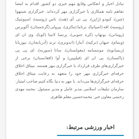
تبادل اخبار و انعکاس وقایع مهم خبری دو کشور اقدام به امضا
تفاهم نامه همکاری با خبرگزاری مهر کرده‌اند. خبرگزاری شینهوا
ی
(چین)، کیودو (ژاپن)، پی تی آی (هند)، تاس (روسیه)، اسپوتنیک
(روسیه)، افه (اسپانیا)، برناما (مالزی)، پیرولی (گرجستان)، آکوپرس
ه
(رومانی)، یونهاپ (کره جنوبی)، پرنسا لاتینا (کوبا)، وی ان ای
(ویتنام)، جیهان (ترکیه)، آنتارا (اندونزی)، ترند (آذربایجان)، نیوزیانا
(زیمبابوه)، مونتسامه (مغولستان)، سانا (سوریه)، ای پی پی
،
(پاکستان)، پی ان ای (فیلیپین) و آوا (افغانستان) برخی از
خبرگزاری‌های طرف قرارداد با خبرگزاری مهر هستند. میثاق اخلاق
پ
حرفه‌ای خبرگزاری مهر خود را متعهد به رعایت میثاق اخلاق
حرفه‌ای خبرگزاری‌ها می‌داند.
با مهر به دنیا نگاه کنیم
صاحب امتیاز:
سازمان تبلیغات اسلامی
مدیر عامل و مدیر مسئول:
محمد مهدی
ز
رحمتی
معاون خبر:
محمدحسین معلم طاهری
ش
اخبار ورزشی مرتبط:
ک