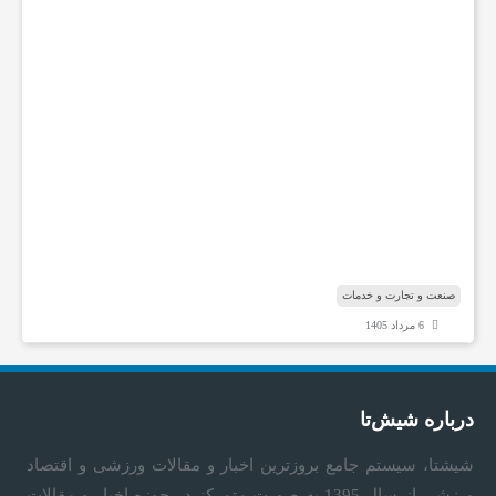
ا
ه
ه
ا
ی
ت
خ
ص
ص
ی
ش
ن
ا
صنعت و تجارت و خدمات
6 مرداد 1405
درباره شیش‌تا
شیشتا، سیستم جامع بروزترین اخبار و مقالات ورزشی و اقتصاد
ورزشی از سال 1395 به صورت متمرکز در حوزه اخبار و مقالات