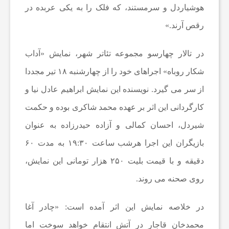
هوشیاردل و سرمستند، که فلک را به یکی عربده در
ی
رقص آرند.»
ا
در تالار چهارسو مجموعه تئاتر شهر، نمایش «آداب
شکار روباه» اجراهای خود را از چهارشنبه ۱۸ تیر مجددا
خ
از سر می گیرد. نویسنده این نمایش ابراهیم عادل نیا و
ب
کارگردانی این اثر بر عهده محمد شاکری بوده و حکمت
شیردل، احسان کمالی و آزاده حیدرزاده به عنوان
ا
بازیگران این اجرا هرشب ساعت ۱۹:۳۰ به مدت ۶۰
دقیقه و با قیمت بلیت ۲۵۰ هزار تومانی این نمایش،
ر
روی صحنه می روند.
ف
در خلاصه نمایش این اثر آمده است: «چادر آغا
محمدخان قاجار در آتش انتقام خواهد سوخت اما