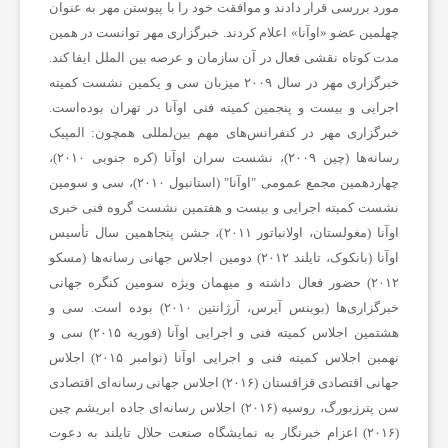
مورد بررسی قرار دادند و موافقت خود را با پیوستن مهر به عنوان
چهلمین عضو «اوآنا» اعلام کردند. خبرگزاری مهر توانست در همین
ر
مدت کوتاه نقشی فعال در آن سازمان و عرصه بین الملل ایفا کند.
خبرگزاری مهر در سال ۲۰۰۹ میزبان سی و یکمین نشست کمیته
ش
اجرایی و بیست و پنجمین کمیته فنی اوآنا در تهران بوده‌است.
خبرگزاری مهر در کنفرانس‌های مهم بین‌لمللی همچون: المپیک
رسانه‌ها (چین ۲۰۰۹)، نشست سران اوآنا (کره جنوبی ۲۰۱۰)،
ت
چهاردهمین مجمع عمومی "اوآنا" (استانبول ۲۰۱۰)، سی و سومین
نشست کمیته اجرایی و بیست و هفتمین نشست گروه فنی خبری
ه‌
اوآنا (مغولستان، اولانباتور ۲۰۱۱)، جشن پنجاهمین سال تأسیس
اوآنا (بانکوک، تایلند ۲۰۱۲) دومین اجلاس جهانی رسانه‌ها (مسکو
۲۰۱۲) حضور فعال داشته و میهمان ویژه سومین کنگره جهانی
ه
خبرگزاری‌ها (بوینس آیرس، آرژانتین ۲۰۱۰) بوده است. سی و
هشتمین اجلاس کمیته فنی و اجرایی اوآنا (فوریه ۲۰۱۵) سی و
ا
نهمین اجلاس کمیته فنی و اجرایی اوآنا (نوامبر ۲۰۱۵) اجلاس
جهانی اقتصادی قزاقستان (۲۰۱۶) اجلاس جهانی رسانه‌ای اقتصادی
ی
سن پترزبورگ، روسیه (۲۰۱۶) اجلاس رسانه‌ای جاده ابریشم چین
(۲۰۱۶) اعزام خبرنگار به نمایشگاه صنعت حلال تایلند به دعوت