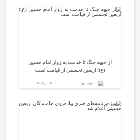
ی
،
س
از جبهه جنگ تا خدمت به زوار امام حسین
ل
(ع)؛ اربعین تجسمی از قیامت است
ا
مهر نیوز
18 تیر 1404
م
ت
ص