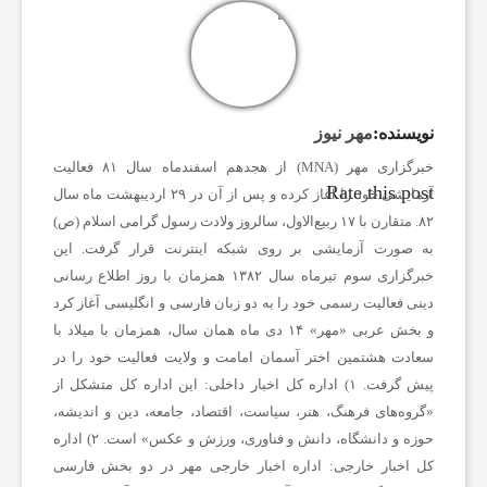
ب
ا
نویسنده:
مهر نیوز
خبرگزاری مهر (MNA) از هجدهم اسفندماه سال ۸۱ فعالیت
ر
Rate this post
آزمایشی خود را آغاز کرده و پس از آن در ۲۹ اردیبهشت ماه سال
۸۲. متقارن با ۱۷ ربیع‌الاول، سالروز ولادت رسول گرامی اسلام (ص)
و
به صورت آزمایشی بر روی شبکه اینترنت قرار گرفت. این
خبرگزاری سوم تیرماه سال ۱۳۸۲ همزمان با روز اطلاع رسانی
دینی فعالیت رسمی خود را به دو زبان فارسی و انگلیسی آغاز کرد
ر
و بخش عربی «مهر» ۱۴ دی ماه همان سال، همزمان با میلاد با
سعادت هشتمین اختر آسمان امامت و ولایت فعالیت خود را در
ز
پیش گرفت.
۱) اداره کل اخبار داخلی:
این اداره کل متشکل از
«گروه‌های فرهنگ، هنر، سیاست، اقتصاد، جامعه، دین و اندیشه،
ش
حوزه و دانشگاه، دانش و فناوری، ورزش و عکس» است.
۲) اداره
کل اخبار خارجی:
اداره اخبار خارجی مهر در دو بخش فارسی