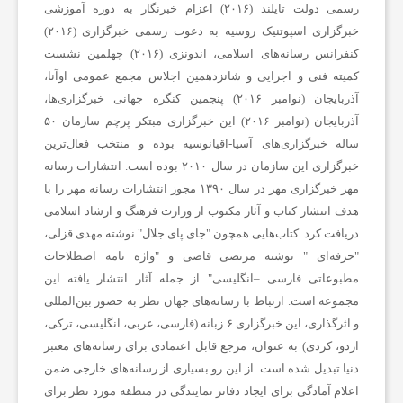
رسمی دولت تایلند (۲۰۱۶) اعزام خبرنگار به دوره آموزشی
و
خبرگزاری اسپوتنیک روسیه به دعوت رسمی خبرگزاری (۲۰۱۶)
کنفرانس رسانه‌های اسلامی، اندونزی (۲۰۱۶) چهلمین نشست
ر
کمیته فنی و اجرایی و شانزدهمین اجلاس مجمع عمومی اوآنا،
آذربایجان (نوامبر ۲۰۱۶) پنجمین کنگره جهانی خبرگزاری‌ها،
آذربایجان (نوامبر ۲۰۱۶) این خبرگزاری مبتکر پرچم سازمان ۵۰
ز
ساله خبرگزاری‌های آسیا-اقیانوسیه بوده و منتخب فعال‌ترین
خبرگزاری این سازمان در سال ۲۰۱۰ بوده است. انتشارات رسانه
ش
مهر خبرگزاری مهر در سال ۱۳۹۰ مجوز انتشارات رسانه مهر را با
هدف انتشار کتاب و آثار مکتوب از وزارت فرهنگ و ارشاد اسلامی
ی
دریافت کرد. کتاب‌هایی همچون "جای پای جلال" نوشته مهدی قزلی،
"حرفه‌ای " نوشته مرتضی قاضی و "واژه نامه اصطلاحات
مطبوعاتی فارسی –انگلیسی" از جمله آثار انتشار یافته این
ت
مجموعه است. ارتباط با رسانه‌های جهان نظر به حضور بین‌المللی
و اثرگذاری، این خبرگزاری ۶ زبانه (فارسی، عربی، انگلیسی، ترکی،
غ
اردو، کردی) به عنوان، مرجع قابل اعتمادی برای رسانه‌های معتبر
دنیا تبدیل شده است. از این رو بسیاری از رسانه‌های خارجی ضمن
اعلام آمادگی برای ایجاد دفاتر نمایندگی در منطقه مورد نظر برای
ذ