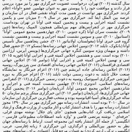
سال گذشته (۲۰۰۶) تهران، درخواست عضویت خبرگزاری مهر را نیز مورد بررسی
قرار دادند و موافقت خود را با پیوستن مهر به عنوان چهلمین عضو «اوآنا» اعلام
کردند. خبرگزاری مهر توانست در همین مدت کوتاه نقشی فعال در آن سازمان و
عرصه بین الملل ایفا کند. خبرگزاری مهر در سال ۲۰۰۹ میزبان سی و یکمین
نشست کمیته اجرایی و بیست و پنجمین کمیته فنی اوآنا در تهران بوده‌است.
خبرگزاری مهر در کنفرانس‌های مهم بین‌لمللی همچون: المپیک رسانه‌ها (چین
۲۰۰۹)، نشست سران اوآنا (کره جنوبی ۲۰۱۰)، چهاردهمین مجمع عمومی "اوآنا"
(استانبول ۲۰۱۰)، سی و سومین نشست کمیته اجرایی و بیست و هفتمین نشست
گروه فنی خبری اوآنا (مغولستان، اولانباتور ۲۰۱۱)، جشن پنجاهمین سال تأسیس
اوآنا (بانکوک، تایلند ۲۰۱۲) دومین اجلاس جهانی رسانه‌ها (مسکو ۲۰۱۲) حضور فعال
داشته و میهمان ویژه سومین کنگره جهانی خبرگزاری‌ها (بوینس آیرس، آرژانتین
۲۰۱۰) بوده است. سی و هشتمین اجلاس کمیته فنی و اجرایی اوآنا (فوریه ۲۰۱۵)
سی و نهمین اجلاس کمیته فنی و اجرایی اوآنا (نوامبر ۲۰۱۵) اجلاس جهانی
اقتصادی قزاقستان (۲۰۱۶) اجلاس جهانی رسانه‌ای اقتصادی سن پترزبورگ، روسیه
(۲۰۱۶) اجلاس رسانه‌ای جاده ابریشم چین (۲۰۱۶) اعزام خبرنگار به نمایشگاه
صنعت حلال تایلند به دعوت رسمی دولت تایلند (۲۰۱۶) اعزام خبرنگار به دوره
آموزشی خبرگزاری اسپوتنیک روسیه به دعوت رسمی خبرگزاری (۲۰۱۶) کنفرانس
رسانه‌های اسلامی، اندونزی (۲۰۱۶) چهلمین نشست کمیته فنی و اجرایی و
شانزدهمین اجلاس مجمع عمومی اوآنا، آذربایجان (نوامبر ۲۰۱۶) پنجمین کنگره
جهانی خبرگزاری‌ها، آذربایجان (نوامبر ۲۰۱۶) این خبرگزاری مبتکر پرچم سازمان ۵۰
ساله خبرگزاری‌های آسیا-اقیانوسیه بوده و منتخب فعال‌ترین خبرگزاری این سازمان
در سال ۲۰۱۰ بوده است. انتشارات رسانه مهر خبرگزاری مهر در سال ۱۳۹۰ مجوز
انتشارات رسانه مهر را با هدف انتشار کتاب و آثار مکتوب از وزارت فرهنگ و ارشاد
اسلامی دریافت کرد. کتاب‌هایی همچون "جای پای جلال" نوشته مهدی قزلی،
"حرفه‌ای " نوشته مرتضی قاضی و "واژه نامه اصطلاحات مطبوعاتی فارسی –
انگلیسی" از جمله آثار انتشار یافته این مجموعه است. ارتباط با رسانه‌های جهان
نظر به حضور بین‌المللی و اثرگذاری، این خبرگزاری ۶ زبانه (فارسی، عربی،
انگلیسی، ترکی، اردو، کردی) به عنوان، مرجع قابل اعتمادی برای رسانه‌های معتبر