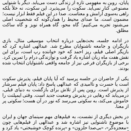
پایان، روبن به مفهومی تازه از زندگی دست می‌یابد. دیگر با شنوایی
مصنوعی کنار نمی‌آید. سکوت را می‌پذیرد. این سکوت، نه خلأ بلکه
راهی به‌سوی آرامش و معناست. صدا در این فیلم فقط ابزار نیست؛
مضمون است. ما صدای محیط را همان‌گونه که شخصیت اصلی
می‌شنود تجربه می‌کنیم؛ گاه محو، گاه همراه نویز و گاه ساکت
مطلق.
در ادامه جلسه، بحث‌هایی درباره‌ انتخاب موسیقی متال، بازی
بازیگران و جامعه ناشنوایان مطرح شد. عبدالهی اشاره کرد که
بازیگر اصلی فیلم، ریز احمد که خود خواننده رپ است، برای این
نقش هفت ماه زبان اشاره یاد گرفت و نوازندگی درام را تمرین کرد.
برخی از بازیگران فرعی نیز از جامعه واقعی ناشنوایان انتخاب شده
بودند.
یکی از حاضران در جلسه پرسید که آیا پایان فیلم، پذیرش سکوت
است یا حسرت و ناامیدی که عبدالهی پاسخ داد: پایان فیلم سرشار
از پذیرش است. روبن پس از تلاش برای بازگشت به دنیای قبلی،
درمی‌یابد که رهایی در پذیرش وضعیت جدید است. وقتی ایمپلنت را
خاموش می‌کند، به سکوتی می‌رسد که نور در آن هست؛ سکوتی پر
از معنا.
در بخش دیگری از نشست، به فیلم‌های مهم سینمای جهان و ایران
با موضوع ناشنوایی نیز اشاره شد و عبدالهی از فیلم‌هایی چون
«معجزه‌گر»، «بی‌صدا حلزون» و «پرنده کوچک خوشبختی» یاد کرد و