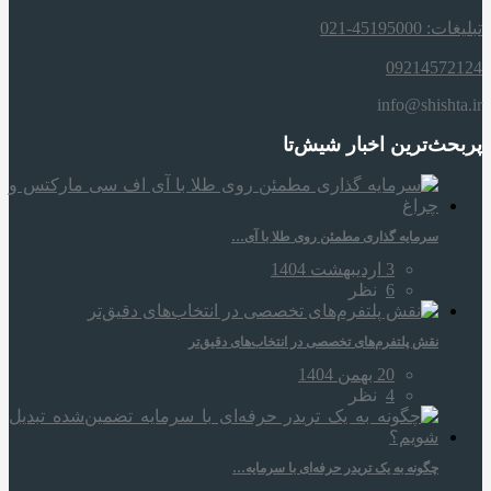
تبلیغات: 45195000-021
09214572124
info@shishta.ir
پربحث‌ترین اخبار شیش‌تا
سرمایه‌ گذاری مطمئن روی طلا با آی…
3 اردیبهشت 1404
6
نظر
نقش پلتفرم‌های تخصصی در انتخاب‌های دقیق‌تر
20 بهمن 1404
4
نظر
چگونه به یک تریدر حرفه‌ای با سرمایه…