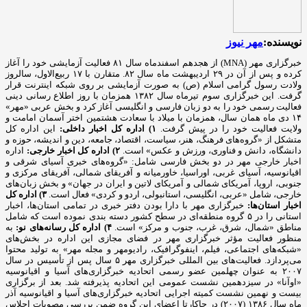
نویسنده:
مهر نیوز
خبرگزاری مهر (MNA) از هجدهم اسفندماه سال ۸۱ فعالیت آزمایشی خود را آغاز
کرده و پس از آن در ۲۹ اردیبهشت ماه سال ۸۲. متقارن با ۱۷ ربیع‌الاول، سالروز
ولادت رسول گرامی اسلام (ص) به صورت آزمایشی بر روی شبکه اینترنت قرار
گرفت. این خبرگزاری سوم تیرماه سال ۱۳۸۲ همزمان با روز اطلاع رسانی دینی
فعالیت رسمی خود را به دو زبان فارسی و انگلیسی آغاز کرد و بخش عربی «مهر»
۱۴ دی ماه همان سال، همزمان با میلاد با سعادت هشتمین اختر آسمان امامت و
ولایت فعالیت خود را در پیش گرفت.
۱) اداره کل اخبار داخلی:
این اداره کل
متشکل از «گروه‌های فرهنگ، هنر، سیاست، اقتصاد، جامعه، دین و اندیشه، حوزه و
دانشگاه، دانش و فناوری، ورزش و عکس» است.
۲) اداره کل اخبار خارجی:
اداره
اخبار خارجی مهر در دو بخش فارسی شامل: «گروه‌های خبری آسیای شرقی و
اقیانوسیه، آسیای غربی، اوراسیا، خاورمیانه و آفریقای شمالی، آفریقای مرکزی و
جنوبی، اروپا، آمریکای شمالی و آمریکای لاتین و ایران در جهان» و بخش زبان‌های
خارجی، شامل «عربی، انگلیسی، استانبولی، اردو و کردی» فعال است.
۳) اداره کل
اخبار استان‌ها:
خبرگزاری مهر با دارا بودن دفتر خبری در تمامی استان‌ها، اخبار
استانی را در ۵ گروه منطقه‌ای در سطح کشور دسته بندی نموده است که شامل
مناطق «شمال، شرق، غرب، جنوب و مرکز» است.
۴) اداره کل رسانه‌های نو:
به
منظور فعالیت مؤثر خبرگزاری مهر در فضای مجازی این اداره در بخش‌های
«شبکه‌های اجتماعی، فیلم، اینفوگرافیک، رادیومهر و مجله مهر» به تولید محتوا
می‌پردازد. فعالیت‌های بین المللی خبرگزاری مهر ۵ سال پس از تأسیس در سال
۲۰۰۷ به عنوان چهلمین عضو رسمی اتحادیه خبرگزاری‌های آسیا و اقیانوسیه
«اوآنا» در سیزدهمین نشست عمومی این اتحادیه پذیرفته شد. بعد از برگزاری
بیست و نهمین نشست کمیته اجرایی اتحادیه خبرگزاری‌های آسیا و اقیانوسیه آذر
ماه سال ۱۳۸۶ (۲۰۰۷) در جاکارتا اعضای این گروه ضمن بررسی مصوبات اجلاس