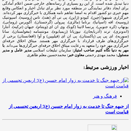
دنیا تبدیل شده است. از این رو بسیاری از رسانه‌های خارجی ضمن اعلام آمادگی
برای ایجاد دفاتر نمایندگی در منطقه مورد نظر برای تبادل اخبار و انعکاس وقایع
مهم خبری دو کشور اقدام به امضا تفاهم نامه همکاری با خبرگزاری مهر کرده‌اند.
خبرگزاری شینهوا (چین)، کیودو (ژاپن)، پی تی آی (هند)، تاس (روسیه)، اسپوتنیک
(روسیه)، افه (اسپانیا)، برناما (مالزی)، پیرولی (گرجستان)، آکوپرس (رومانی)،
یونهاپ (کره جنوبی)، پرنسا لاتینا (کوبا)، وی ان ای (ویتنام)، جیهان (ترکیه)، آنتارا
(اندونزی)، ترند (آذربایجان)، نیوزیانا (زیمبابوه)، مونتسامه (مغولستان)، سانا
(سوریه)، ای پی پی (پاکستان)، پی ان ای (فیلیپین) و آوا (افغانستان) برخی از
خبرگزاری‌های طرف قرارداد با خبرگزاری مهر هستند. میثاق اخلاق حرفه‌ای
خبرگزاری مهر خود را متعهد به رعایت میثاق اخلاق حرفه‌ای خبرگزاری‌ها می‌داند.
با
مهر به دنیا نگاه کنیم
صاحب امتیاز:
سازمان تبلیغات اسلامی
مدیر عامل و مدیر
مسئول:
محمد مهدی رحمتی
معاون خبر:
محمدحسین معلم طاهری
اخبار ورزشی مرتبط:
فرهنگ و هنر
از جبهه جنگ تا خدمت به زوار امام حسین (ع)؛ اربعین تجسمی از
قیامت است