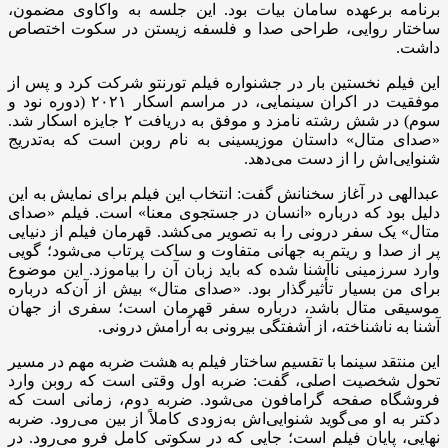
برنامه برعهده سامان بیات بود. این جلسه به واکاوی مضمون،
ساختار روایی، طراحی صدا و فلسفه زیستن در سکوت اختصاص
داشت.
این فیلم نخستین بار در جشنواره فیلم تورنتو شرکت کرد و پس از
موفقیت در اکران سینمایی، در مراسم اسکار ۲۰۲۱ (دوره نود و
سوم) در شش رشته نامزد و موفق به دریافت ۲ جایزه اسکار شد.
«صدای متال» داستان موزیسینی به نام روبن است که به‌تدریج
شنوایی‌اش را از دست می‌دهد.
عبدالهی در آغاز سخنانش گفت: انتخاب این فیلم برای نمایش به این
دلیل بود که درباره «انسان در جستجوی معنا» است. فیلم «صدای
متال» یک سفر درونی را به تصویر می‌کشد. قهرمان فیلم از دنیایی
پر از صدا و ریتم به جهانی متفاوت و ساکت پرتاب می‌شود؛ گویی
وارد سرزمینی ناآشنا شده که باید زبان آن را بیاموزد. این موضوع
برای من بسیار تأثیرگذار بود. «صدای متال» بیش از آن‌که درباره
موسیقی متال باشد، درباره سفر قهرمان است؛ سفری از جهان
آشنا به ناشناخته، از آشفتگی بیرونی به آرامش درونی.
این منتقد سینما با تقسیم ساختار فیلم به هشت ضربه مهم در مسیر
تحول شخصیت اصلی، گفت: ضربه اول وقتی است که روبن وارد
فروشگاه صفحه گرامافون می‌شود. ضربه دوم، زمانی است که
دکتر به او می‌گوید شنوایی‌اش به‌زودی کاملاً از بین می‌رود. ضربه
نهایی، پایان فیلم است؛ جایی که در سکوتی کامل فرو می‌رود. در