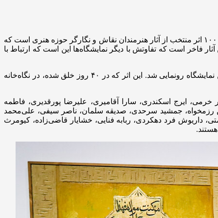
محمد زرویی نصرآباد مدیرعامل موسسه فرهنگی هنری «نام» درباره این نمایشگاه به خبرنگار مهر گفت: نمایشگاه «به بلندای تاریخ»، شامل ۱۰۰ اثر منتخب از آثار هنرمندان نقاش و نگارگر حوزه هنری است که
ثار فاخر است که تفاوتش با دیگر نمایشگاه‌ها این است که ارتباط با
وی همچنین به رونمایی از اثر جدید مصطفی گودرزی اشاره کرد و افزود: تابلوی نقاشی «ذوالجناح» اثر مصطفی گودرزی نیز در حاشیه این نمایشگاه رونمایی شد. این اثر که در ۴۰ روز خلق شده، در نگاه‌خانه
که مرتضی اسدی، پرویز اسکندرپور خرمی، ایرج اسکندری، سارا آقامیری، علیرضا پورقدیری، فاطمه
 رزمخواه، جمشید سرحدی، صدیقه سلمان، ناصر سیفی، علی‌محمد
، داریوش فرد دهکردی، ربابه فنایی، خشایار قاضی‌زاده، کیومرث
ستند.