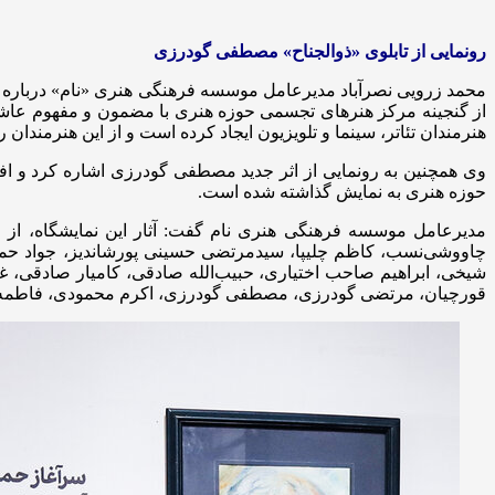
رونمایی از تابلوی «ذوالجناح» مصطفی گودرزی
از گنجینه مرکز هنرهای تجسمی حوزه هنری با مضمون و مفهوم عاشورایی 
هنرمندان تئاتر، سینما و تلویزیون ایجاد کرده است و از این هنرمندان رو
حوزه هنری به نمایش گذاشته شده است.
چاووشی‌نسب، کاظم چلیپا، سیدمرتضی حسینی پورشاندیز، جواد ح
شیخی، ابراهیم صاحب اختیاری، حبیب‌الله صادقی، کامیار صادقی، 
قورچیان، مرتضی گودرزی، مصطفی گودرزی، اکرم محمودی، فاطمه منظ