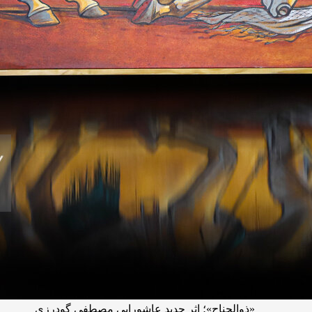
«ذوالجناح»؛ اثر جدید عاشورایی مصطفی گودرزی