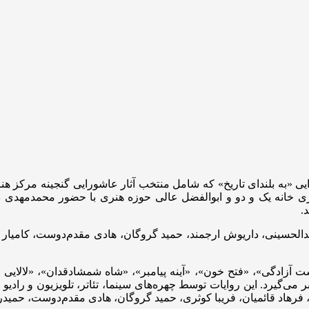
ای به بلندای تاریخ» است، عصر سه‌شنبه ۱۴ مرداد در ۳ گالری خانه یک و دو و ابوالفضل عالی 
.
لحسینی، داریوش ارجمند، حمید گروگان، هادی مقدم‌دوست، کامیار 
 ۱۰ روایت «سرآغاز حماسه»، «دشت آزادگی»، «فتح خون»، «آینه پیامبر»، «شاه شمشا
ر می‌گیرد. این روایات توسط چهره‌های سینما، تئاتر، تلویزیون و رادی
هاد قائمیان، فریبا کوثری، حمید گروگان، هادی مقدم‌دوست، حمیدرضا 