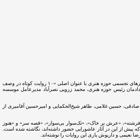
به گزارش خبرنگار مهر، نمایشگاه گروهی نقاشی و نگارگری عاشورایی «به بلندای تاریخ» که شامل منتخب آثار عاشورایی گنجینه مرکز هنرهای تجسمی حوزه هنری با عنوان اصلی «۱۰ روایت کوتاه در وصف
حوزه هنری با حضور محمدمهدی دادمان رئیس حوزه هنری، محمد زرویی نصرآباد مدیرعامل موسسه
صادقی، حسین غلامی، طاهر شیخ‌الحکمایی و امیرحسین آقامیری از
دقدان»، «لالایی فرشته»، «عرش بر خاک»، «تک‌سوار بی‌سوار»، «قصه سر» و «هنوز
و که پیش از این در آثار عاشورایی حضور داشته‌اند، نگاشته شده است.
نعیمی و داریوش یاری این روایات را نوشته‌اند.