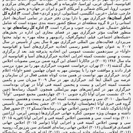
اقیانوسیه، آسیای غربی، اوراسیا، خاورمیانه و آفریقای شمالی، آفریقای مرکزی و
جنوبی، اروپا، آمریکای شمالی و آمریکای لاتین و ایران در جهان» و بخش زبان‌های
خارجی، شامل «عربی، انگلیسی، استانبولی، اردو و کردی» فعال است.
۳) اداره کل
اخبار استان‌ها:
خبرگزاری مهر با دارا بودن دفتر خبری در تمامی استان‌ها، اخبار
استانی را در ۵ گروه منطقه‌ای در سطح کشور دسته بندی نموده است که شامل
مناطق «شمال، شرق، غرب، جنوب و مرکز» است.
۴) اداره کل رسانه‌های نو:
به
منظور فعالیت مؤثر خبرگزاری مهر در فضای مجازی این اداره در بخش‌های
«شبکه‌های اجتماعی، فیلم، اینفوگرافیک، رادیومهر و مجله مهر» به تولید محتوا
می‌پردازد. فعالیت‌های بین المللی خبرگزاری مهر ۵ سال پس از تأسیس در سال
۲۰۰۷ به عنوان چهلمین عضو رسمی اتحادیه خبرگزاری‌های آسیا و اقیانوسیه
«اوآنا» در سیزدهمین نشست عمومی این اتحادیه پذیرفته شد. بعد از برگزاری
بیست و نهمین نشست کمیته اجرایی اتحادیه خبرگزاری‌های آسیا و اقیانوسیه آذر
ماه سال ۱۳۸۶ (۲۰۰۷) در جاکارتا اعضای این گروه ضمن بررسی مصوبات اجلاس
سال گذشته (۲۰۰۶) تهران، درخواست عضویت خبرگزاری مهر را نیز مورد بررسی
قرار دادند و موافقت خود را با پیوستن مهر به عنوان چهلمین عضو «اوآنا» اعلام
کردند. خبرگزاری مهر توانست در همین مدت کوتاه نقشی فعال در آن سازمان و
عرصه بین الملل ایفا کند. خبرگزاری مهر در سال ۲۰۰۹ میزبان سی و یکمین
نشست کمیته اجرایی و بیست و پنجمین کمیته فنی اوآنا در تهران بوده‌است.
خبرگزاری مهر در کنفرانس‌های مهم بین‌لمللی همچون: المپیک رسانه‌ها (چین
۲۰۰۹)، نشست سران اوآنا (کره جنوبی ۲۰۱۰)، چهاردهمین مجمع عمومی "اوآنا"
(استانبول ۲۰۱۰)، سی و سومین نشست کمیته اجرایی و بیست و هفتمین نشست
گروه فنی خبری اوآنا (مغولستان، اولانباتور ۲۰۱۱)، جشن پنجاهمین سال تأسیس
اوآنا (بانکوک، تایلند ۲۰۱۲) دومین اجلاس جهانی رسانه‌ها (مسکو ۲۰۱۲) حضور فعال
داشته و میهمان ویژه سومین کنگره جهانی خبرگزاری‌ها (بوینس آیرس، آرژانتین
۲۰۱۰) بوده است. سی و هشتمین اجلاس کمیته فنی و اجرایی اوآنا (فوریه ۲۰۱۵)
سی و نهمین اجلاس کمیته فنی و اجرایی اوآنا (نوامبر ۲۰۱۵) اجلاس جهانی
اقتصادی قزاقستان (۲۰۱۶) اجلاس جهانی رسانه‌ای اقتصادی سن پترزبورگ، روسیه
(۲۰۱۶) اجلاس رسانه‌ای جاده ابریشم چین (۲۰۱۶) اعزام خبرنگار به نمایشگاه