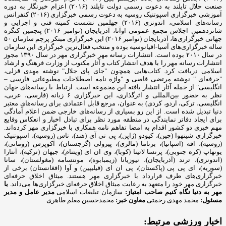
صنعت حلال تایلند به دعوت رسمی دولت تایلند (۲۰۱۶) اعزام خبرنگار به دوره
آموزشی خبرگزاری اسپوتنیک روسیه به دعوت رسمی خبرگزاری (۲۰۱۶) کنفرانس
رسانه‌های اسلامی، اندونزی (۲۰۱۶) چهلمین نشست کمیته فنی و اجرایی و
شانزدهمین اجلاس مجمع عمومی اوآنا، آذربایجان (نوامبر ۲۰۱۶) پنجمین کنگره
جهانی خبرگزاری‌ها، آذربایجان (نوامبر ۲۰۱۶) این خبرگزاری مبتکر پرچم سازمان ۵۰
ساله خبرگزاری‌های آسیا-اقیانوسیه بوده و منتخب فعال‌ترین خبرگزاری این سازمان
در سال ۲۰۱۰ بوده است. انتشارات رسانه مهر خبرگزاری مهر در سال ۱۳۹۰ مجوز
انتشارات رسانه مهر را با هدف انتشار کتاب و آثار مکتوب از وزارت فرهنگ و ارشاد
اسلامی دریافت کرد. کتاب‌هایی همچون "جای پای جلال" نوشته مهدی قزلی،
"حرفه‌ای " نوشته مرتضی قاضی و "واژه نامه اصطلاحات مطبوعاتی فارسی –
انگلیسی" از جمله آثار انتشار یافته این مجموعه است. ارتباط با رسانه‌های جهان
نظر به حضور بین‌المللی و اثرگذاری، این خبرگزاری ۶ زبانه (فارسی، عربی،
انگلیسی، ترکی، اردو، کردی) به عنوان، مرجع قابل اعتمادی برای رسانه‌های معتبر
دنیا تبدیل شده است. از این رو بسیاری از رسانه‌های خارجی ضمن اعلام آمادگی
برای ایجاد دفاتر نمایندگی در منطقه مورد نظر برای تبادل اخبار و انعکاس وقایع
مهم خبری دو کشور اقدام به امضا تفاهم نامه همکاری با خبرگزاری مهر کرده‌اند.
خبرگزاری شینهوا (چین)، کیودو (ژاپن)، پی تی آی (هند)، تاس (روسیه)، اسپوتنیک
(روسیه)، افه (اسپانیا)، برناما (مالزی)، پیرولی (گرجستان)، آکوپرس (رومانی)،
یونهاپ (کره جنوبی)، پرنسا لاتینا (کوبا)، وی ان ای (ویتنام)، جیهان (ترکیه)، آنتارا
(اندونزی)، ترند (آذربایجان)، نیوزیانا (زیمبابوه)، مونتسامه (مغولستان)، سانا
(سوریه)، ای پی پی (پاکستان)، پی ان ای (فیلیپین) و آوا (افغانستان) برخی از
خبرگزاری‌های طرف قرارداد با خبرگزاری مهر هستند. میثاق اخلاق حرفه‌ای
خبرگزاری مهر خود را متعهد به رعایت میثاق اخلاق حرفه‌ای خبرگزاری‌ها می‌داند.
با
مهر به دنیا نگاه کنیم
صاحب امتیاز:
سازمان تبلیغات اسلامی
مدیر عامل و مدیر
مسئول:
محمد مهدی رحمتی
معاون خبر:
محمدحسین معلم طاهری
اخبار ورزشی مرتبط: