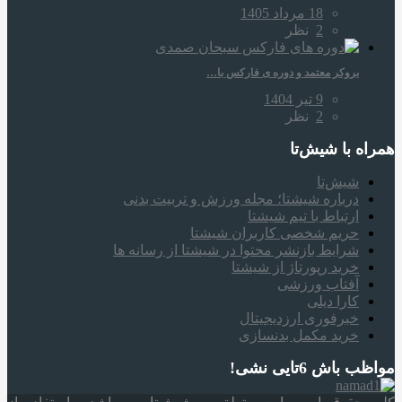
18 مرداد 1405
2
نظر
بروکر معتمد و دوره‌ ی فارکس با…
9 تیر 1404
2
نظر
همراه‌ با شیش‌تا
شیش‌تا
درباره شیشتا؛ مجله ورزش و تربیت بدنی
ارتباط با تیم شیشتا
حریم شخصی کاربران شیشتا
شرایط بازنشر محتوا در شیشتا از رسانه ها
خرید رپورتاژ از شیشتا
آفتاب ورزشی
کارا دیلی
خبرفوری ارزدیجیتال
خرید مکمل بدنسازی
مواظب باش 6تایی نشی!