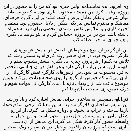
وی افزود: ایده نمایشنامه اولین چیزی بود که من را به حضور در این
پروژه ترغیب کرد. من همیشه مجذوب آثاری بوده‌ام که توانسته‌اند
میان شوخی و تفکر تعادل برقرار کنند. علاوه بر این، گروه حرفه‌ای،
هماهنگ و محترم نمایش نیز یکی دیگر از دلایل حضورم بود. معتقدم
تجربه کاری باید علاوه‌بر نقش، رشدی شخصی برای فرد به همراه
داشته باشد. من در این پروژه احساس کردم می‌توانم هم یاد بگیرم
و هم چیزی به اجرا اضافه کنم.
این بازیگر درباره نوع مواجهه‌اش با نقش در نمایش «زنبورهای
کارگر» تصریح کرد: در حال حاضر روند کاری‌ام به سمتی رفته که
تلاش می‌کنم از هر پروژه چیزی یاد بگیرم. بیشتر بشنوم، ببینم و
بفهمم. این مسیر برایم تازگی دارد و هر نقش در آن چالشی منحصر
به فرد محسوب می‌شود. در «زنبورهای کارگر» نقش کارگردانی را
بازی می‌کنم که خودش بازیگرها را روی صحنه هدایت می‌کند. همین
موضوع باعث شد از زاویه‌ای تازه با دنیای کارگردانی مواجه شوم و
درک عمیق‌تری نسبت به آن پیدا کنم.
فتح‌اللهی همچنین به ساختار اجرایی نمایش اشاره کرد و یادآور شد:
این نمایش ساختاری کلاژگونه دارد. به این معنا که برخی موقعیت‌ها،
بارها ساخته و خراب می‌شوند و دوباره شکل می‌گیرند. از این‌رو
شکل نهایی اثر پیوسته در حال تغییر و تحول است و این تحول به
واسطه حضور کاراکترها شکل می‌گیرد. این نمایش از آن‌ دست
آثاری‌ است که مرز میان واقعیت و خیال در آن بسیار باریک است و