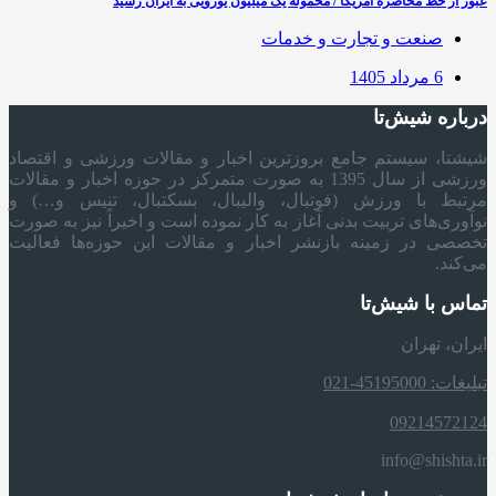
عبور از خط محاصره آمریکا / محموله یک میلیون یورویی به ایران رسید
صنعت و تجارت و خدمات
6 مرداد 1405
درباره شیش‌تا
شیشتا، سیستم جامع بروزترین اخبار و مقالات ورزشی و اقتصاد
ورزشی از سال 1395 به صورت متمرکز در حوزه اخبار و مقالات
مرتبط با ورزش (فوتبال، والیبال، بسکتبال، تنیس و…) و
نوآوری‌های تربیت بدنی آغاز به کار نموده است و اخیراً نیز به صورت
تخصصی در زمینه بازنشر اخبار و مقالات این حوزه‌ها فعالیت
می‌کند.
تماس با شیش‌تا
ایران، تهران
تبلیغات: 45195000-021
09214572124
info@shishta.ir