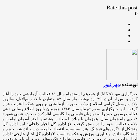
Rate this post
0
نویسنده:
مهر نیوز
خبرگزاری مهر (MNA) از هجدهم اسفندماه سال ۸۱ فعالیت آزمایشی خود را آغاز
کرده و پس از آن در ۲۹ اردیبهشت ماه سال ۸۲. متقارن با ۱۷ ربیع‌الاول، سالروز
ولادت رسول گرامی اسلام (ص) به صورت آزمایشی بر روی شبکه اینترنت قرار
گرفت. این خبرگزاری سوم تیرماه سال ۱۳۸۲ همزمان با روز اطلاع رسانی دینی
فعالیت رسمی خود را به دو زبان فارسی و انگلیسی آغاز کرد و بخش عربی «مهر»
۱۴ دی ماه همان سال، همزمان با میلاد با سعادت هشتمین اختر آسمان امامت و
ولایت فعالیت خود را در پیش گرفت.
۱) اداره کل اخبار داخلی:
این اداره کل
متشکل از «گروه‌های فرهنگ، هنر، سیاست، اقتصاد، جامعه، دین و اندیشه، حوزه و
دانشگاه، دانش و فناوری، ورزش و عکس» است.
۲) اداره کل اخبار خارجی:
اداره
اخبار خارجی مهر در دو بخش فارسی شامل: «گروه‌های خبری آسیای شرقی و