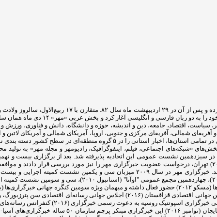
خبرگزاری مهر (MNA) از هجدهم اسفندماه سال ۸۱ فعالیت آز
خبرگزاری سوم تیرماه سال ۱۳۸۲ همزمان با
ر، سیاست، اقتصاد، جامعه، دین و اندیشه، حوزه و دانشگاه، دانش و فناوری، ورزش
 آفریقای شمالی، آفریقای مرکزی و جنوبی، اروپا، آمریکای شمالی و آمریکای لاتین و
طقه‌ای در سطح کشور دسته بندی نموده است که شامل مناطق «شمال، شرق، غرب، جنوب و مرکز» است.
(۲۰۰۷) در جاکارتا اعضای این گروه ضمن بررسی مصوبات اجلاس سال گذشته (۲۰۰۶) تهران، درخواست عضویت خبرگزاری مهر را 
توانست در همین مدت کوتاه نقشی فعال در آن سازمان و عرصه بین الملل ایفا کند. خبرگزاری م