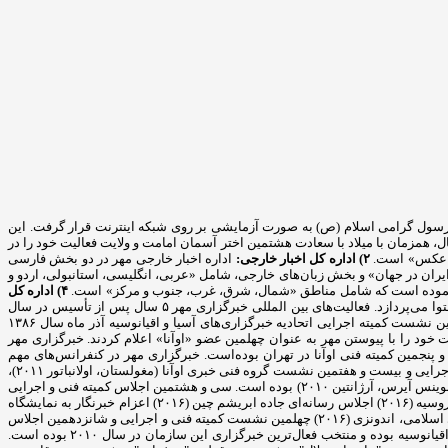
مایشی خود را آغاز کرده و پس از آن در ۲۹ اردیبهشت ماه سال ۸۲. متقارن با ۱۷ ربیع‌الاول، سالروز ولادت رسول گرامی اسلام (ص) به صورت آزمایشی بر روی شبکه اینترنت قرار گرفت. این
 روز اطلاع رسانی دینی فعالیت رسمی خود را به دو زبان فارسی و انگلیسی آغاز کرد و بخش عربی «مهر» ۱۴ دی ماه همان سال، همزمان با میلاد با سعادت هشتمین اختر آسمان امامت و ولایت فعالیت خود را در
 و عکس» است.
۲) اداره کل اخبار خارجی:
اداره اخبار خارجی مهر در دو بخش فارسی
 ایران در جهان» و بخش زبان‌های خارجی، شامل «عربی، انگلیسی، استانبولی، اردو و
۴) اداره کل
به منظور فعالیت مؤثر خبرگزاری مهر در فضای مجازی این اداره در بخش‌های «شبکه‌های اجتماعی، فیلم، اینفوگرافیک، رادیومهر و مجله مهر» به تولید محتوا می‌پردازد. فعالیت‌های بین المللی خبرگزاری مهر ۵ سال پس از تأسیس در سال
۲۰۰۷ به عنوان چهلمین عضو رسمی اتحادیه خبرگزاری‌های آسیا و اقیانوسیه «اوآنا» در سیزدهمین نشست عمومی این اتحادیه پذیرفته شد. بعد از برگزاری بیست و نهمین نشست کمیته اجرایی اتحادیه خبرگزاری‌های آسیا و اقیانوسیه آذر ماه سال ۱۳۸۶
نیز مورد بررسی قرار دادند و موافقت خود را با پیوستن مهر به عنوان چهلمین عضو «اوآنا» اعلام کردند. خبرگزاری مهر
هر در سال ۲۰۰۹ میزبان سی و یکمین نشست کمیته اجرایی و بیست و پنجمین کمیته فنی اوآنا در تهران بوده‌است. خبرگزاری مهر در کنفرانس‌های مهم
بین‌لمللی همچون: المپیک رسانه‌ها (چین ۲۰۰۹)، نشست سران اوآنا (کره جنوبی ۲۰۱۰)، چهاردهمین مجمع عمومی "اوآنا" (استانبول ۲۰۱۰)، سی و سومین نشست کمیته اجرایی و بیست و هفتمین نشست گروه فنی خبری اوآنا (مغولستان، اولانباتور ۲۰۱۱)،
جشن پنجاهمین سال تأسیس اوآنا (بانکوک، تایلند ۲۰۱۲) دومین اجلاس جهانی رسانه‌ها (مسکو ۲۰۱۲) حضور فعال داشته و میهمان ویژه سومین کنگره جهانی خبرگزاری‌ها (بوینس آیرس، آرژانتین ۲۰۱۰) بوده است. سی و هشتمین اجلاس کمیته فنی و اجرایی
اوآنا (فوریه ۲۰۱۵) سی و نهمین اجلاس کمیته فنی و اجرایی اوآنا (نوامبر ۲۰۱۵) اجلاس جهانی اقتصادی قزاقستان (۲۰۱۶) اجلاس جهانی رسانه‌ای اقتصادی سن پترزبورگ، روسیه (۲۰۱۶) اجلاس رسانه‌ای جاده ابریشم چین (۲۰۱۶) اعزام خبرنگار به نمایشگاه
صنعت حلال تایلند به دعوت رسمی دولت تایلند (۲۰۱۶) اعزام خبرنگار به دوره آموزشی خبرگزاری اسپوتنیک روسیه به دعوت رسمی خبرگزاری (۲۰۱۶) کنفرانس رسانه‌های اسلامی، اندونزی (۲۰۱۶) چهلمین نشست کمیته فنی و اجرایی و شانزدهمین اجلاس
مجمع عمومی اوآنا، آذربایجان (نوامبر ۲۰۱۶) پنجمین کنگره جهانی خبرگزاری‌ها، آذربایجان (نوامبر ۲۰۱۶) این خبرگزاری مبتکر پرچم سازمان ۵۰ ساله خبرگزاری‌های آسیا-اقیانوسیه بوده و منتخب فعال‌ترین خبرگزاری این سازمان در سال ۲۰۱۰ بوده است.