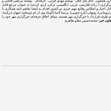
ی دریافت کرد. کتاب‌هایی همچون "جای پای جلال" نوشته مهدی قزلی، "حرفه‌ای " نوشته مرتضی قاضی و
"واژه نامه اصطلاحات مطبوعاتی فارسی –انگلیسی" از جمله آثار انتشار یافته این مجموعه است. ارتباط با رسانه‌های جهان نظر به حضور بین‌المللی و اثرگذاری، این خبرگزاری ۶ زبانه (فارسی، عربی، انگلیسی، ترکی، اردو، کردی) به عنوان، مرجع قابل
دل اخبار و انعکاس وقایع مهم خبری دو کشور اقدام به امضا تفاهم نامه همکاری با
مانی)، یونهاپ (کره جنوبی)، پرنسا لاتینا (کوبا)، وی ان ای (ویتنام)، جیهان (ترکیه)،
ی‌های طرف قرارداد با خبرگزاری مهر هستند. میثاق اخلاق حرفه‌ای خبرگزاری مهر خود را
اون خبر:
محمدحسین معلم طاهری