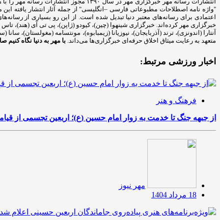
انتشارات رسانه مهر خبرگزاری مهر در سا
اعتمادی برای رسانه‌های معتبر دنیا تبدیل شده است. از این رو بسیاری از رسانه‌ه
خبرگزاری مهر کرده‌اند. خبرگزاری شینهوا (چین)، کیودو (ژاپن)، پی تی آی (هند)، تاس (ر
آنتارا (اندونزی)، ترند (آذربایجان)، نیوزیانا (زیمبابوه)، مونتسامه (مغولستان)، سان
متعهد به رعایت میثاق اخلاق حرفه‌ای خبرگزاری‌ها می‌داند.
با مهر به دنیا نگاه کنیم
صاح
اخبار ورزشی مرتبط:
فرهنگ و هنر
از جبهه جنگ تا خدمت به زوار امام حسین (ع)؛ اربعین تجسمی از قی
مهر نیوز
18 مرداد 1404