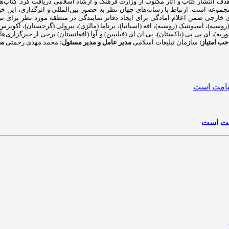
ل ۱۳۹۰ مجوز انتشارات رسانه مهر را با هدف انتشار کتاب و آثار مکتوب از وزارت فرهنگ و ارشاد اسلام
ای خارجی ضمن اعلام آمادگی برای ایجاد دفاتر نمایندگی در منطقه مورد نظر برای تبا
وسیه)، اسپوتنیک (روسیه)، افه (اسپانیا)، برناما (مالزی)، پیرولی (گرجستان)، آکوپرس (رو
ا (سوریه)، ای پی پی (پاکستان)، پی ان ای (فیلیپین) و آوا (افغانستان) برخی از خبرگزار
ب امتیاز:
سازمان تبلیغات اسلامی
مدیر عامل و مدیر مسئول:
محمد مهدی رحمتی
مع
امت است