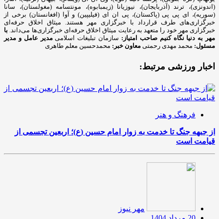
(اندونزی)، ترند (آذربایجان)، نیوزیانا (زیمبابوه)، مونتسامه (مغولستان)، سانا
(سوریه)، ای پی پی (پاکستان)، پی ان ای (فیلیپین) و آوا (افغانستان) برخی از
خبرگزاری‌های طرف قرارداد با خبرگزاری مهر هستند. میثاق اخلاق حرفه‌ای
خبرگزاری مهر خود را متعهد به رعایت میثاق اخلاق حرفه‌ای خبرگزاری‌ها می‌داند.
با
مهر به دنیا نگاه کنیم
صاحب امتیاز:
سازمان تبلیغات اسلامی
مدیر عامل و مدیر
مسئول:
محمد مهدی رحمتی
معاون خبر:
محمدحسین معلم طاهری
اخبار ورزشی مرتبط:
فرهنگ و هنر
از جبهه جنگ تا خدمت به زوار امام حسین (ع)؛ اربعین تجسمی از
قیامت است
مهر نیوز
20 مرداد 1404