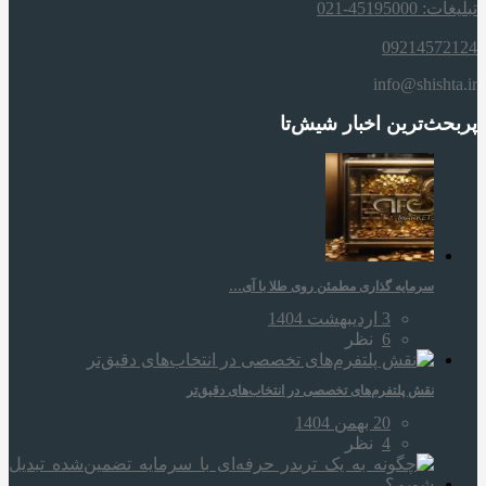
تبلیغات: 45195000-021
09214572124
info@shishta.ir
پربحث‌ترین اخبار شیش‌تا
سرمایه‌ گذاری مطمئن روی طلا با آی…
3 اردیبهشت 1404
6
نظر
نقش پلتفرم‌های تخصصی در انتخاب‌های دقیق‌تر
20 بهمن 1404
4
نظر