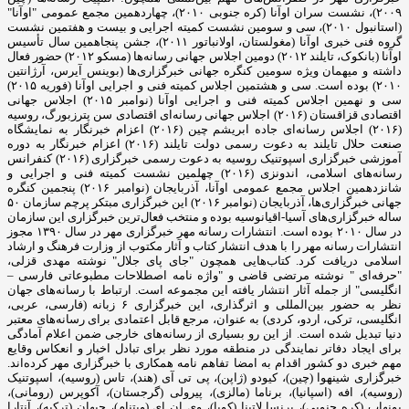
۲۰۰۹)، نشست سران اوآنا (کره جنوبی ۲۰۱۰)، چهاردهمین مجمع عمومی "اوآنا"
(استانبول ۲۰۱۰)، سی و سومین نشست کمیته اجرایی و بیست و هفتمین نشست
گروه فنی خبری اوآنا (مغولستان، اولانباتور ۲۰۱۱)، جشن پنجاهمین سال تأسیس
اوآنا (بانکوک، تایلند ۲۰۱۲) دومین اجلاس جهانی رسانه‌ها (مسکو ۲۰۱۲) حضور فعال
داشته و میهمان ویژه سومین کنگره جهانی خبرگزاری‌ها (بوینس آیرس، آرژانتین
۲۰۱۰) بوده است. سی و هشتمین اجلاس کمیته فنی و اجرایی اوآنا (فوریه ۲۰۱۵)
سی و نهمین اجلاس کمیته فنی و اجرایی اوآنا (نوامبر ۲۰۱۵) اجلاس جهانی
اقتصادی قزاقستان (۲۰۱۶) اجلاس جهانی رسانه‌ای اقتصادی سن پترزبورگ، روسیه
(۲۰۱۶) اجلاس رسانه‌ای جاده ابریشم چین (۲۰۱۶) اعزام خبرنگار به نمایشگاه
صنعت حلال تایلند به دعوت رسمی دولت تایلند (۲۰۱۶) اعزام خبرنگار به دوره
آموزشی خبرگزاری اسپوتنیک روسیه به دعوت رسمی خبرگزاری (۲۰۱۶) کنفرانس
رسانه‌های اسلامی، اندونزی (۲۰۱۶) چهلمین نشست کمیته فنی و اجرایی و
شانزدهمین اجلاس مجمع عمومی اوآنا، آذربایجان (نوامبر ۲۰۱۶) پنجمین کنگره
جهانی خبرگزاری‌ها، آذربایجان (نوامبر ۲۰۱۶) این خبرگزاری مبتکر پرچم سازمان ۵۰
ساله خبرگزاری‌های آسیا-اقیانوسیه بوده و منتخب فعال‌ترین خبرگزاری این سازمان
در سال ۲۰۱۰ بوده است. انتشارات رسانه مهر خبرگزاری مهر در سال ۱۳۹۰ مجوز
انتشارات رسانه مهر را با هدف انتشار کتاب و آثار مکتوب از وزارت فرهنگ و ارشاد
اسلامی دریافت کرد. کتاب‌هایی همچون "جای پای جلال" نوشته مهدی قزلی،
"حرفه‌ای " نوشته مرتضی قاضی و "واژه نامه اصطلاحات مطبوعاتی فارسی –
انگلیسی" از جمله آثار انتشار یافته این مجموعه است. ارتباط با رسانه‌های جهان
نظر به حضور بین‌المللی و اثرگذاری، این خبرگزاری ۶ زبانه (فارسی، عربی،
انگلیسی، ترکی، اردو، کردی) به عنوان، مرجع قابل اعتمادی برای رسانه‌های معتبر
دنیا تبدیل شده است. از این رو بسیاری از رسانه‌های خارجی ضمن اعلام آمادگی
برای ایجاد دفاتر نمایندگی در منطقه مورد نظر برای تبادل اخبار و انعکاس وقایع
مهم خبری دو کشور اقدام به امضا تفاهم نامه همکاری با خبرگزاری مهر کرده‌اند.
خبرگزاری شینهوا (چین)، کیودو (ژاپن)، پی تی آی (هند)، تاس (روسیه)، اسپوتنیک
(روسیه)، افه (اسپانیا)، برناما (مالزی)، پیرولی (گرجستان)، آکوپرس (رومانی)،
یونهاپ (کره جنوبی)، پرنسا لاتینا (کوبا)، وی ان ای (ویتنام)، جیهان (ترکیه)، آنتارا