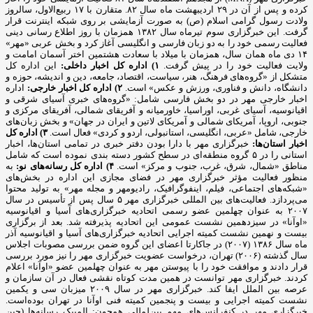
کرده و پس از آن در ۲۹ اردیبهشت ماه سال ۸۲. متقارن با ۱۷ ربیع‌الاول، سالروز
ولادت رسول گرامی اسلام (ص) به صورت آزمایشی بر روی شبکه اینترنت قرار
گرفت. این خبرگزاری سوم تیرماه سال ۱۳۸۲ همزمان با روز اطلاع رسانی دینی
فعالیت رسمی خود را به دو زبان فارسی و انگلیسی آغاز کرد و بخش عربی «مهر»
۱۴ دی ماه همان سال، همزمان با میلاد با سعادت هشتمین اختر آسمان امامت و
ولایت فعالیت خود را در پیش گرفت.
۱) اداره کل اخبار داخلی:
این اداره کل
متشکل از «گروه‌های فرهنگ، هنر، سیاست، اقتصاد، جامعه، دین و اندیشه، حوزه و
دانشگاه، دانش و فناوری، ورزش و عکس» است.
۲) اداره کل اخبار خارجی:
اداره
اخبار خارجی مهر در دو بخش فارسی شامل: «گروه‌های خبری آسیای شرقی و
اقیانوسیه، آسیای غربی، اوراسیا، خاورمیانه و آفریقای شمالی، آفریقای مرکزی و
جنوبی، اروپا، آمریکای شمالی و آمریکای لاتین و ایران در جهان» و بخش زبان‌های
خارجی، شامل «عربی، انگلیسی، استانبولی، اردو و کردی» فعال است.
۳) اداره کل
اخبار استان‌ها:
خبرگزاری مهر با دارا بودن دفتر خبری در تمامی استان‌ها، اخبار
استانی را در ۵ گروه منطقه‌ای در سطح کشور دسته بندی نموده است که شامل
مناطق «شمال، شرق، غرب، جنوب و مرکز» است.
۴) اداره کل رسانه‌های نو:
به
منظور فعالیت مؤثر خبرگزاری مهر در فضای مجازی این اداره در بخش‌های
«شبکه‌های اجتماعی، فیلم، اینفوگرافیک، رادیومهر و مجله مهر» به تولید محتوا
می‌پردازد. فعالیت‌های بین المللی خبرگزاری مهر ۵ سال پس از تأسیس در سال
۲۰۰۷ به عنوان چهلمین عضو رسمی اتحادیه خبرگزاری‌های آسیا و اقیانوسیه
«اوآنا» در سیزدهمین نشست عمومی این اتحادیه پذیرفته شد. بعد از برگزاری
بیست و نهمین نشست کمیته اجرایی اتحادیه خبرگزاری‌های آسیا و اقیانوسیه آذر
ماه سال ۱۳۸۶ (۲۰۰۷) در جاکارتا اعضای این گروه ضمن بررسی مصوبات اجلاس
سال گذشته (۲۰۰۶) تهران، درخواست عضویت خبرگزاری مهر را نیز مورد بررسی
قرار دادند و موافقت خود را با پیوستن مهر به عنوان چهلمین عضو «اوآنا» اعلام
کردند. خبرگزاری مهر توانست در همین مدت کوتاه نقشی فعال در آن سازمان و
عرصه بین الملل ایفا کند. خبرگزاری مهر در سال ۲۰۰۹ میزبان سی و یکمین
نشست کمیته اجرایی و بیست و پنجمین کمیته فنی اوآنا در تهران بوده‌است.
خبرگزاری مهر در کنفرانس‌های مهم بین‌لمللی همچون: المپیک رسانه‌ها (چین