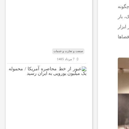
س
چگونه
ب‌
، بار
و
ک
ابزار
ا
ر‌
فضاها
ه
ا
صنعت و تجارت و خدمات
7 مرداد 1405
ع
ب
و
ر
ا
ز
خ
ط
م
ح
ا