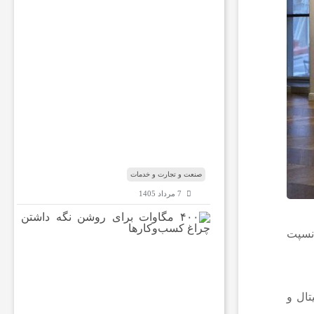
ا
ر
ه
ب
ا
ب‌
ا
ل
م
ن
د
ب
صنعت و تجارت و خدمات
7 مرداد 1405
۴
انسپت
۰
۰
م
گ
ا
۱۶ اثر نقاشی چاپ دیجیتال و
و