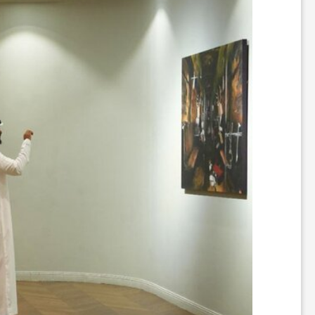
ه‌
ه
ا
و
م
ط
ب
و