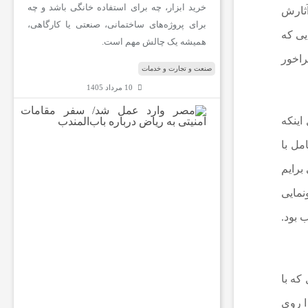
خرید ابزار، چه برای استفاده خانگی باشد و چه
آثارش
برای پروژه‌های ساختمانی، صنعتی یا کارگاهی،
یی که
همیشه یک چالش مهم است.
راخور
صنعت و تجارت و خدمات
10 مرداد 1405
م
اینکه
ص
ر
مل با
و
ا
برایم
ر
ونمایی
د
ع
 بود.
م
ل
ش
د
/
که با
س
ا روی
ف