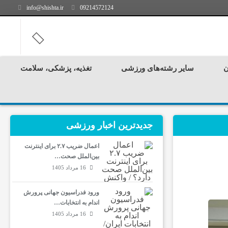
info@shishta.ir
09214572124
ن
سایر رشته‌های ورزشی
تغذیه، پزشکی، سلامت
جدیدترین‌ اخبار ورزشی
اعمال ضریب ۲.۷ برای اینترنت
بین‌الملل صحت…
16 مرداد 1405
ورود فدراسیون جهانی پرورش
اندام به انتخابات…
16 مرداد 1405