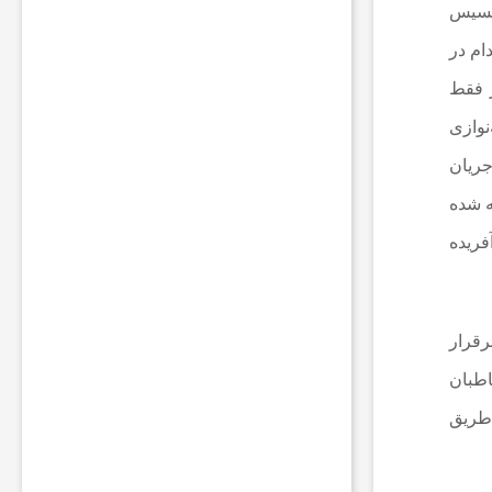
ا
کسیس
ت
ام در
ب
ر
ر فقط
ا
ی
نوازی
ر
و
جریان
ش
ه شده
ن
ن
ریده‌
گ
ه
د
ا
ش
رقرار
ت
اطبان
ن
چ
 طریق
ر
ا
غ
ک