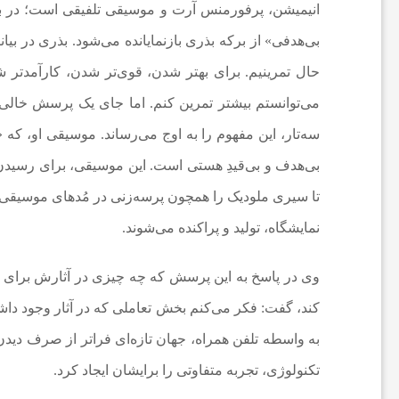
ف
انیمیشن، پرفورمنس آرت و موسیقی تلفیقی است؛ در
بی‌هدفی» از برکه بذری بازنمایانده می‌شود. بذری در بیان
و
حال تمرینیم. برای بهتر شدن، قوی‌تر شدن، کارآمدتر ش
می‌توانستم بیشتر تمرین کنم. اما جای یک پرسش خالی
ت
سه‌تار، این مفهوم را به اوج می‌رساند. موسیقی او، که 
ب
بی‌هدف و بی‌قیدِ هستی است. این موسیقی، برای رسیدن ب
تا سیری ملودیک را همچون پرسه‌زنی در مُدهای موسیقی ایر
ا
نمایشگاه، تولید و پراکنده می‌شوند.
ل
وی در پاسخ به این پرسش که چه چیزی در آثارش برای مخا
کند، گفت: فکر می‌کنم بخش تعاملی که در آثار وجود داشت،
ج
به واسطه تلفن همراه، جهان تازه‌ای فراتر از صرف دیدن
تکنولوژی، تجربه متفاوتی را برایشان ایجاد کرد.
ه