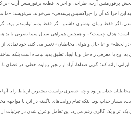
 بخش پرفورمنس آرت، طراحی و اجرای قطعه‌ پرفورمنس آرت «پرا
یه‌ این اجرا که آن را «پراکسیسِ بی‌هدفی» می‌خواند، می‌نویسد: «ما مد
دن. اگر فقط زمان بیشتری داشتم. اگر فقط بدنم توانمندتر بود. اگ
 است: هدف چیست؟» و همچنین همراهی سیال سینا نصرتی با بداهه‌
«در لحظه» و «با حال و هوای مخاطبان» تغییر می‌ کند، خود نمادی از 
ه اوج یا معرفی راه حل و یا ایجاد تعلیق پدید نیامده است بلکه ساخت
انی ارائه کند؛ گویی صداها، آزاد از زنجیرِ روایت خطی، در فضای نا-آف
طبان جذاب‌تر بود و چه عنصری توانست بیشترین ارتباط را با آنها ب
 بسیار جذاب بود. اینکه تمام روایت‌های ناگفته در اثر، با مواجهه مخ
 یک اثر و یک گالری رقم می‌زد. این تعامل و غرق شدن در جزئیات از