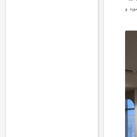
ر
وید و
م
ق
ا
م
ا
ت
ا
م
ن
ی
ت
ی
ب
ه
ر
ی
ا
ض
د
ر
ب