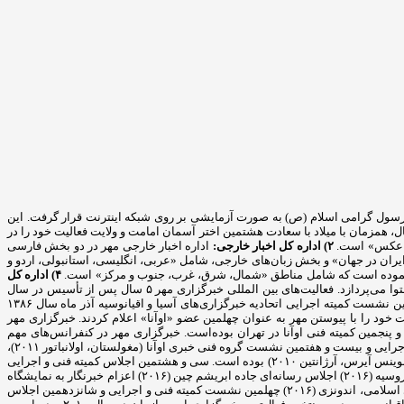
مایشی خود را آغاز کرده و پس از آن در ۲۹ اردیبهشت ماه سال ۸۲. متقارن با ۱۷ ربیع‌الاول، سالروز ولادت رسول گرامی اسلام (ص) به صورت آزمایشی بر روی شبکه اینترنت قرار گرفت. این
 روز اطلاع رسانی دینی فعالیت رسمی خود را به دو زبان فارسی و انگلیسی آغاز کرد و بخش عربی «مهر» ۱۴ دی ماه همان سال، همزمان با میلاد با سعادت هشتمین اختر آسمان امامت و ولایت فعالیت خود را در
 و عکس» است.
۲) اداره کل اخبار خارجی:
اداره اخبار خارجی مهر در دو بخش فارسی
 ایران در جهان» و بخش زبان‌های خارجی، شامل «عربی، انگلیسی، استانبولی، اردو و
۴) اداره کل
به منظور فعالیت مؤثر خبرگزاری مهر در فضای مجازی این اداره در بخش‌های «شبکه‌های اجتماعی، فیلم، اینفوگرافیک، رادیومهر و مجله مهر» به تولید محتوا می‌پردازد. فعالیت‌های بین المللی خبرگزاری مهر ۵ سال پس از تأسیس در سال
۲۰۰۷ به عنوان چهلمین عضو رسمی اتحادیه خبرگزاری‌های آسیا و اقیانوسیه «اوآنا» در سیزدهمین نشست عمومی این اتحادیه پذیرفته شد. بعد از برگزاری بیست و نهمین نشست کمیته اجرایی اتحادیه خبرگزاری‌های آسیا و اقیانوسیه آذر ماه سال ۱۳۸۶
نیز مورد بررسی قرار دادند و موافقت خود را با پیوستن مهر به عنوان چهلمین عضو «اوآنا» اعلام کردند. خبرگزاری مهر
هر در سال ۲۰۰۹ میزبان سی و یکمین نشست کمیته اجرایی و بیست و پنجمین کمیته فنی اوآنا در تهران بوده‌است. خبرگزاری مهر در کنفرانس‌های مهم
بین‌لمللی همچون: المپیک رسانه‌ها (چین ۲۰۰۹)، نشست سران اوآنا (کره جنوبی ۲۰۱۰)، چهاردهمین مجمع عمومی "اوآنا" (استانبول ۲۰۱۰)، سی و سومین نشست کمیته اجرایی و بیست و هفتمین نشست گروه فنی خبری اوآنا (مغولستان، اولانباتور ۲۰۱۱)،
جشن پنجاهمین سال تأسیس اوآنا (بانکوک، تایلند ۲۰۱۲) دومین اجلاس جهانی رسانه‌ها (مسکو ۲۰۱۲) حضور فعال داشته و میهمان ویژه سومین کنگره جهانی خبرگزاری‌ها (بوینس آیرس، آرژانتین ۲۰۱۰) بوده است. سی و هشتمین اجلاس کمیته فنی و اجرایی
اوآنا (فوریه ۲۰۱۵) سی و نهمین اجلاس کمیته فنی و اجرایی اوآنا (نوامبر ۲۰۱۵) اجلاس جهانی اقتصادی قزاقستان (۲۰۱۶) اجلاس جهانی رسانه‌ای اقتصادی سن پترزبورگ، روسیه (۲۰۱۶) اجلاس رسانه‌ای جاده ابریشم چین (۲۰۱۶) اعزام خبرنگار به نمایشگاه
صنعت حلال تایلند به دعوت رسمی دولت تایلند (۲۰۱۶) اعزام خبرنگار به دوره آموزشی خبرگزاری اسپوتنیک روسیه به دعوت رسمی خبرگزاری (۲۰۱۶) کنفرانس رسانه‌های اسلامی، اندونزی (۲۰۱۶) چهلمین نشست کمیته فنی و اجرایی و شانزدهمین اجلاس