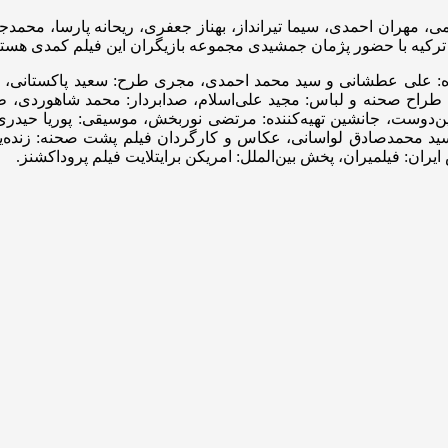
، مهران احمدی، سیما تیرانداز، بهناز جعفری، ریحانه پارسا، محمدجو
ترکیه با حضور پژمان جمشیدی مجموعه بازیگران این فیلم کمدی هستن
ه: علی عطشانی و سید محمد احمدی، مجری طرح: سعید پاکستانی، بیتا 
طراح صحنه و لباس: مجید علی‌اسلام، صدابردار: محمد شاهوردی، طراح
هین‌دوست، جانشین تهیه‌کننده: مرتضی نوربخش، موسیقی: پوریا حیدری، 
ید محمدصادق لواسانی، عکاس و کارگردان فیلم پشت صحنه: زنده‌یاد با
یران: فیلمیران، پخش بین‌الملل: امریکن برایتلایت فیلم پروداکشنز.