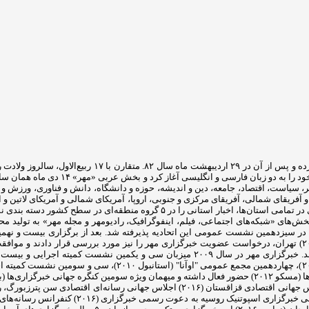
خبرگزاری مهر (MNA) از هجدهم اسفندماه سال ۸۱ فعالیت آز
خبرگزاری سوم تیرماه سال ۱۳۸۲ همزمان با
ر، سیاست، اقتصاد، جامعه، دین و اندیشه، حوزه و دانشگاه، دانش و فناوری، ورزش
 آفریقای شمالی، آفریقای مرکزی و جنوبی، اروپا، آمریکای شمالی و آمریکای لاتین و
طقه‌ای در سطح کشور دسته بندی نموده است که شامل مناطق «شمال، شرق، غرب، جنوب و مرکز» است.
(۲۰۰۷) در جاکارتا اعضای این گروه ضمن بررسی مصوبات اجلاس سال گذشته (۲۰۰۶) تهران، درخواست عضویت خبرگزاری مهر را 
توانست در همین مدت کوتاه نقشی فعال در آن سازمان و عرصه بین الملل ایفا کند. خبرگزاری م