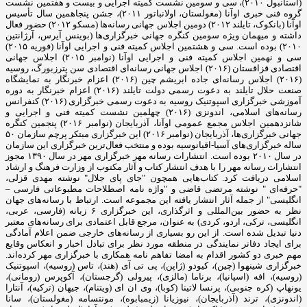
(استانبول ۲۰۱۰)، سی و سومین نشست کمیته اجرایی و بیست و هفتمین نشست
گروه فنی خبری اوآنا (مغولستان، اولانباتور ۲۰۱۱)، جشن پنجاهمین سال تأسیس
اوآنا (بانکوک، تایلند ۲۰۱۲) دومین اجلاس جهانی رسانه‌ها (مسکو ۲۰۱۲) حضور فعال
داشته و میهمان ویژه سومین کنگره جهانی خبرگزاری‌ها (بوینس آیرس، آرژانتین
۲۰۱۰) بوده است. سی و هشتمین اجلاس کمیته فنی و اجرایی اوآنا (فوریه ۲۰۱۵)
سی و نهمین اجلاس کمیته فنی و اجرایی اوآنا (نوامبر ۲۰۱۵) اجلاس جهانی
اقتصادی قزاقستان (۲۰۱۶) اجلاس جهانی رسانه‌ای اقتصادی سن پترزبورگ، روسیه
(۲۰۱۶) اجلاس رسانه‌ای جاده ابریشم چین (۲۰۱۶) اعزام خبرنگار به نمایشگاه
صنعت حلال تایلند به دعوت رسمی دولت تایلند (۲۰۱۶) اعزام خبرنگار به دوره
آموزشی خبرگزاری اسپوتنیک روسیه به دعوت رسمی خبرگزاری (۲۰۱۶) کنفرانس
رسانه‌های اسلامی، اندونزی (۲۰۱۶) چهلمین نشست کمیته فنی و اجرایی و
شانزدهمین اجلاس مجمع عمومی اوآنا، آذربایجان (نوامبر ۲۰۱۶) پنجمین کنگره
جهانی خبرگزاری‌ها، آذربایجان (نوامبر ۲۰۱۶) این خبرگزاری مبتکر پرچم سازمان ۵۰
ساله خبرگزاری‌های آسیا-اقیانوسیه بوده و منتخب فعال‌ترین خبرگزاری این سازمان
در سال ۲۰۱۰ بوده است. انتشارات رسانه مهر خبرگزاری مهر در سال ۱۳۹۰ مجوز
انتشارات رسانه مهر را با هدف انتشار کتاب و آثار مکتوب از وزارت فرهنگ و ارشاد
اسلامی دریافت کرد. کتاب‌هایی همچون "جای پای جلال" نوشته مهدی قزلی،
"حرفه‌ای " نوشته مرتضی قاضی و "واژه نامه اصطلاحات مطبوعاتی فارسی –
انگلیسی" از جمله آثار انتشار یافته این مجموعه است. ارتباط با رسانه‌های جهان
نظر به حضور بین‌المللی و اثرگذاری، این خبرگزاری ۶ زبانه (فارسی، عربی،
انگلیسی، ترکی، اردو، کردی) به عنوان، مرجع قابل اعتمادی برای رسانه‌های معتبر
دنیا تبدیل شده است. از این رو بسیاری از رسانه‌های خارجی ضمن اعلام آمادگی
برای ایجاد دفاتر نمایندگی در منطقه مورد نظر برای تبادل اخبار و انعکاس وقایع
مهم خبری دو کشور اقدام به امضا تفاهم نامه همکاری با خبرگزاری مهر کرده‌اند.
خبرگزاری شینهوا (چین)، کیودو (ژاپن)، پی تی آی (هند)، تاس (روسیه)، اسپوتنیک
(روسیه)، افه (اسپانیا)، برناما (مالزی)، پیرولی (گرجستان)، آکوپرس (رومانی)،
یونهاپ (کره جنوبی)، پرنسا لاتینا (کوبا)، وی ان ای (ویتنام)، جیهان (ترکیه)، آنتارا
(اندونزی)، ترند (آذربایجان)، نیوزیانا (زیمبابوه)، مونتسامه (مغولستان)، سانا