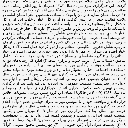
ولادت رسول گرامی اسلام (ص) به صورت آزمایشی بر روی شبکه اینترنت قرار
گرفت. این خبرگزاری سوم تیرماه سال ۱۳۸۲ همزمان با روز اطلاع رسانی دینی
فعالیت رسمی خود را به دو زبان فارسی و انگلیسی آغاز کرد و بخش عربی «مهر»
۱۴ دی ماه همان سال، همزمان با میلاد با سعادت هشتمین اختر آسمان امامت و
ولایت فعالیت خود را در پیش گرفت.
۱) اداره کل اخبار داخلی:
این اداره کل
متشکل از «گروه‌های فرهنگ، هنر، سیاست، اقتصاد، جامعه، دین و اندیشه، حوزه و
دانشگاه، دانش و فناوری، ورزش و عکس» است.
۲) اداره کل اخبار خارجی:
اداره
اخبار خارجی مهر در دو بخش فارسی شامل: «گروه‌های خبری آسیای شرقی و
اقیانوسیه، آسیای غربی، اوراسیا، خاورمیانه و آفریقای شمالی، آفریقای مرکزی و
جنوبی، اروپا، آمریکای شمالی و آمریکای لاتین و ایران در جهان» و بخش زبان‌های
خارجی، شامل «عربی، انگلیسی، استانبولی، اردو و کردی» فعال است.
۳) اداره کل
اخبار استان‌ها:
خبرگزاری مهر با دارا بودن دفتر خبری در تمامی استان‌ها، اخبار
استانی را در ۵ گروه منطقه‌ای در سطح کشور دسته بندی نموده است که شامل
مناطق «شمال، شرق، غرب، جنوب و مرکز» است.
۴) اداره کل رسانه‌های نو:
به
منظور فعالیت مؤثر خبرگزاری مهر در فضای مجازی این اداره در بخش‌های
«شبکه‌های اجتماعی، فیلم، اینفوگرافیک، رادیومهر و مجله مهر» به تولید محتوا
می‌پردازد. فعالیت‌های بین المللی خبرگزاری مهر ۵ سال پس از تأسیس در سال
۲۰۰۷ به عنوان چهلمین عضو رسمی اتحادیه خبرگزاری‌های آسیا و اقیانوسیه
«اوآنا» در سیزدهمین نشست عمومی این اتحادیه پذیرفته شد. بعد از برگزاری
بیست و نهمین نشست کمیته اجرایی اتحادیه خبرگزاری‌های آسیا و اقیانوسیه آذر
ماه سال ۱۳۸۶ (۲۰۰۷) در جاکارتا اعضای این گروه ضمن بررسی مصوبات اجلاس
سال گذشته (۲۰۰۶) تهران، درخواست عضویت خبرگزاری مهر را نیز مورد بررسی
قرار دادند و موافقت خود را با پیوستن مهر به عنوان چهلمین عضو «اوآنا» اعلام
کردند. خبرگزاری مهر توانست در همین مدت کوتاه نقشی فعال در آن سازمان و
عرصه بین الملل ایفا کند. خبرگزاری مهر در سال ۲۰۰۹ میزبان سی و یکمین
نشست کمیته اجرایی و بیست و پنجمین کمیته فنی اوآنا در تهران بوده‌است.
خبرگزاری مهر در کنفرانس‌های مهم بین‌لمللی همچون: المپیک رسانه‌ها (چین
۲۰۰۹)، نشست سران اوآنا (کره جنوبی ۲۰۱۰)، چهاردهمین مجمع عمومی "اوآنا"