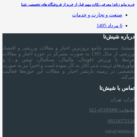
خرید مایو زنانه؛ معرفی نکات مهم قبل از خرید از فروشگاه های تخصصی شنا
صنعت و تجارت و خدمات
6 مرداد 1405
درباره شیش‌تا
شیشتا، سیستم جامع بروزترین اخبار و مقالات ورزشی و اقتصاد
ورزشی از سال 1395 به صورت متمرکز در حوزه اخبار و مقالات
مرتبط با ورزش (فوتبال، والیبال، بسکتبال، تنیس و…) و
نوآوری‌های تربیت بدنی آغاز به کار نموده است و اخیراً نیز به صورت
تخصصی در زمینه بازنشر اخبار و مقالات این حوزه‌ها فعالیت
می‌کند.
تماس با شیش‌تا
ایران، تهران
تبلیغات: 45195000-021
09214572124
info@shishta.ir