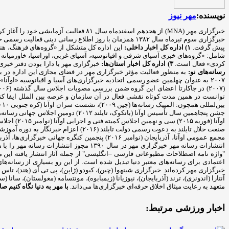
نویسنده:
مهر نیوز
پیش گرفت.
۱) اداره کل اخبار داخلی:
این اداره کل متشکل از «گروه‌های فرهنگ، هن
شامل: «گروه‌های خبری آسیای شرقی و اقیانوسیه، آسیای غربی، اوراسیا، خاورمیانه و
کردی» فعال است.
۳) اداره کل اخبار استان‌ها:
خبرگزاری مهر با دارا بودن دفتر خبری در تمامی استان‌ها، اخبار استانی را در ۵ گروه من
رسانه‌های نو:
انتشارات رسانه مهر خبرگزاری مهر در سا
اعتمادی برای رسانه‌های معتبر دنیا تبدیل شده است. از این رو بسیاری از رسانه‌ه
خبرگزاری مهر کرده‌اند. خبرگزاری شینهوا (چین)، کیودو (ژاپن)، پی تی آی (هند)، تاس (ر
آنتارا (اندونزی)، ترند (آذربایجان)، نیوزیانا (زیمبابوه)، مونتسامه (مغولستان)، سان
متعهد به رعایت میثاق اخلاق حرفه‌ای خبرگزاری‌ها می‌داند.
با مهر به دنیا نگاه کنیم
صاح
اخبار ورزشی مرتبط: