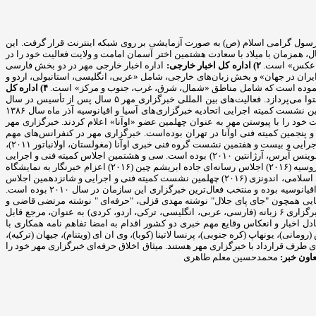
مایشی خود را آغاز کرده و پس از آن در ۲۹ اردیبهشت ماه سال ۸۲. متقارن با ۱۷ ربیع‌الاول، سالروز ولادت رسول گرامی اسلام (ص) به صورت آزمایشی بر روی شبکه اینترنت قرار گرفت. این
 روز اطلاع رسانی دینی فعالیت رسمی خود را به دو زبان فارسی و انگلیسی آغاز کرد و بخش عربی «مهر» ۱۴ دی ماه همان سال، همزمان با میلاد با سعادت هشتمین اختر آسمان امامت و ولایت فعالیت خود را در
 و عکس» است.
۲) اداره کل اخبار خارجی:
اداره اخبار خارجی مهر در دو بخش فارسی
 ایران در جهان» و بخش زبان‌های خارجی، شامل «عربی، انگلیسی، استانبولی، اردو و
۴) اداره کل
به منظور فعالیت مؤثر خبرگزاری مهر در فضای مجازی این اداره در بخش‌های «شبکه‌های اجتماعی، فیلم، اینفوگرافیک، رادیومهر و مجله مهر» به تولید محتوا می‌پردازد. فعالیت‌های بین المللی خبرگزاری مهر ۵ سال پس از تأسیس در سال
۲۰۰۷ به عنوان چهلمین عضو رسمی اتحادیه خبرگزاری‌های آسیا و اقیانوسیه «اوآنا» در سیزدهمین نشست عمومی این اتحادیه پذیرفته شد. بعد از برگزاری بیست و نهمین نشست کمیته اجرایی اتحادیه خبرگزاری‌های آسیا و اقیانوسیه آذر ماه سال ۱۳۸۶
نیز مورد بررسی قرار دادند و موافقت خود را با پیوستن مهر به عنوان چهلمین عضو «اوآنا» اعلام کردند. خبرگزاری مهر
هر در سال ۲۰۰۹ میزبان سی و یکمین نشست کمیته اجرایی و بیست و پنجمین کمیته فنی اوآنا در تهران بوده‌است. خبرگزاری مهر در کنفرانس‌های مهم
بین‌لمللی همچون: المپیک رسانه‌ها (چین ۲۰۰۹)، نشست سران اوآنا (کره جنوبی ۲۰۱۰)، چهاردهمین مجمع عمومی "اوآنا" (استانبول ۲۰۱۰)، سی و سومین نشست کمیته اجرایی و بیست و هفتمین نشست گروه فنی خبری اوآنا (مغولستان، اولانباتور ۲۰۱۱)،
جشن پنجاهمین سال تأسیس اوآنا (بانکوک، تایلند ۲۰۱۲) دومین اجلاس جهانی رسانه‌ها (مسکو ۲۰۱۲) حضور فعال داشته و میهمان ویژه سومین کنگره جهانی خبرگزاری‌ها (بوینس آیرس، آرژانتین ۲۰۱۰) بوده است. سی و هشتمین اجلاس کمیته فنی و اجرایی
اوآنا (فوریه ۲۰۱۵) سی و نهمین اجلاس کمیته فنی و اجرایی اوآنا (نوامبر ۲۰۱۵) اجلاس جهانی اقتصادی قزاقستان (۲۰۱۶) اجلاس جهانی رسانه‌ای اقتصادی سن پترزبورگ، روسیه (۲۰۱۶) اجلاس رسانه‌ای جاده ابریشم چین (۲۰۱۶) اعزام خبرنگار به نمایشگاه
صنعت حلال تایلند به دعوت رسمی دولت تایلند (۲۰۱۶) اعزام خبرنگار به دوره آموزشی خبرگزاری اسپوتنیک روسیه به دعوت رسمی خبرگزاری (۲۰۱۶) کنفرانس رسانه‌های اسلامی، اندونزی (۲۰۱۶) چهلمین نشست کمیته فنی و اجرایی و شانزدهمین اجلاس
مجمع عمومی اوآنا، آذربایجان (نوامبر ۲۰۱۶) پنجمین کنگره جهانی خبرگزاری‌ها، آذربایجان (نوامبر ۲۰۱۶) این خبرگزاری مبتکر پرچم سازمان ۵۰ ساله خبرگزاری‌های آسیا-اقیانوسیه بوده و منتخب فعال‌ترین خبرگزاری این سازمان در سال ۲۰۱۰ بوده است.
ی دریافت کرد. کتاب‌هایی همچون "جای پای جلال" نوشته مهدی قزلی، "حرفه‌ای " نوشته مرتضی قاضی و
"واژه نامه اصطلاحات مطبوعاتی فارسی –انگلیسی" از جمله آثار انتشار یافته این مجموعه است. ارتباط با رسانه‌های جهان نظر به حضور بین‌المللی و اثرگذاری، این خبرگزاری ۶ زبانه (فارسی، عربی، انگلیسی، ترکی، اردو، کردی) به عنوان، مرجع قابل
دل اخبار و انعکاس وقایع مهم خبری دو کشور اقدام به امضا تفاهم نامه همکاری با
مانی)، یونهاپ (کره جنوبی)، پرنسا لاتینا (کوبا)، وی ان ای (ویتنام)، جیهان (ترکیه)،
ی‌های طرف قرارداد با خبرگزاری مهر هستند. میثاق اخلاق حرفه‌ای خبرگزاری مهر خود را
اون خبر:
محمدحسین معلم طاهری