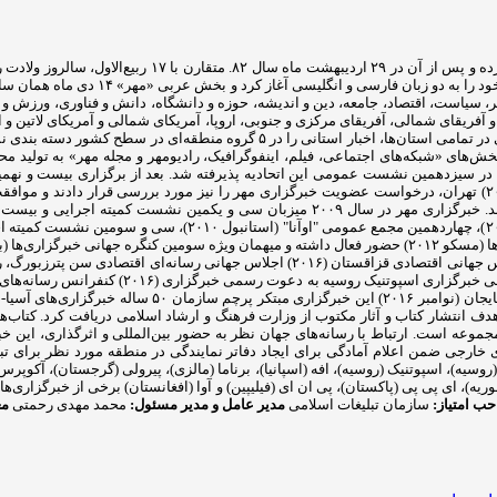
خبرگزاری مهر (MNA) از هجدهم اسفندماه سال ۸۱ فعالیت آز
خبرگزاری سوم تیرماه سال ۱۳۸۲ همزمان با
ر، سیاست، اقتصاد، جامعه، دین و اندیشه، حوزه و دانشگاه، دانش و فناوری، ورزش
 آفریقای شمالی، آفریقای مرکزی و جنوبی، اروپا، آمریکای شمالی و آمریکای لاتین و
طقه‌ای در سطح کشور دسته بندی نموده است که شامل مناطق «شمال، شرق، غرب، جنوب و مرکز» است.
(۲۰۰۷) در جاکارتا اعضای این گروه ضمن بررسی مصوبات اجلاس سال گذشته (۲۰۰۶) تهران، درخواست عضویت خبرگزاری مهر را 
توانست در همین مدت کوتاه نقشی فعال در آن سازمان و عرصه بین الملل ایفا کند. خبرگزاری م
ل ۱۳۹۰ مجوز انتشارات رسانه مهر را با هدف انتشار کتاب و آثار مکتوب از وزارت فرهنگ و ارشاد اسلام
ای خارجی ضمن اعلام آمادگی برای ایجاد دفاتر نمایندگی در منطقه مورد نظر برای تبا
وسیه)، اسپوتنیک (روسیه)، افه (اسپانیا)، برناما (مالزی)، پیرولی (گرجستان)، آکوپرس (رو
ا (سوریه)، ای پی پی (پاکستان)، پی ان ای (فیلیپین) و آوا (افغانستان) برخی از خبرگزار
ب امتیاز:
سازمان تبلیغات اسلامی
مدیر عامل و مدیر مسئول:
محمد مهدی رحمتی
مع