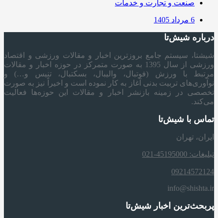
صنعت و تجارت و خدمات
6 مرداد 1405
درباره شیش‌تا
شیشتا، سیستم جامع بروزترین اخبار و مقالات ورزشی و اقتصاد
ورزشی از سال 1395 به صورت متمرکز در حوزه اخبار و مقالات
مرتبط با ورزش (فوتبال، والیبال، بسکتبال، تنیس و…) و
نوآوری‌های تربیت بدنی آغاز به کار نموده است و اخیراً نیز به صورت
تخصصی در زمینه بازنشر اخبار و مقالات این حوزه‌ها فعالیت
می‌کند.
تماس با شیش‌تا
ایران، تهران
تبلیغات: 45195000-021
09214572124
info@shishta.ir
پربحث‌ترین اخبار شیش‌تا