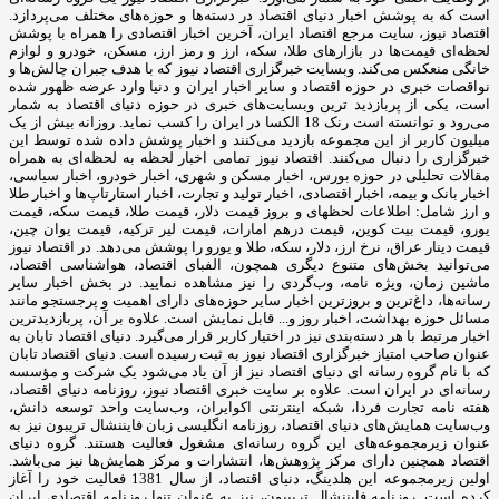
است که به پوشش اخبار دنیای اقتصاد در دسته‌ها و حوزه‌های مختلف می‌پردازد.
اقتصاد نیوز، سایت مرجع اقتصاد ایران، آخرین اخبار اقتصادی را همراه با پوشش
لحظه‌ای قیمت‌ها در بازارهای طلا، سکه، ارز و رمز ارز، مسکن، خودرو و لوازم
خانگی منعکس می‌کند. وبسایت خبرگزاری اقتصاد نیوز که با هدف جبران چالش‌ها و
نواقصات خبری در حوزه اقتصاد و سایر اخبار ایران و دنیا وارد عرضه ظهور شده
است، یکی از پربازدید ترین وبسایت‌های خبری در حوزه دنیای اقتصاد به شمار
می‌رود و توانسته است رنک 18 الکسا در ایران را کسب نماید. روزانه بیش از یک
میلیون کاربر از این مجموعه بازدید می‌کنند و اخبار پوشش داده شده توسط این
خبرگزاری را دنبال می‌کنند. اقتصاد نیوز تمامی اخبار لحظه به لحظه‌ای به همراه
مقالات تحلیلی در حوزه بورس، اخبار مسکن و شهری، اخبار خودرو، اخبار سیاسی،
اخبار بانک و بیمه، اخبار اقتصادی، اخبار تولید و تجارت، اخبار استارتاپ‌ها و اخبار طلا
و ارز شامل: اطلاعات لحظهای و بروز قیمت دلار، قیمت طلا، قیمت سکه، قیمت
یورو، قیمت بیت کوین، قیمت درهم امارات، قیمت لیر ترکیه، قیمت یوان چین،
قیمت دینار عراق، نرخ ارز، دلار، سکه، طلا و یورو را پوشش می‌دهد. در اقتصاد نیوز
می‌توانید بخش‌های متنوع دیگری همچون، الفبای اقتصاد، هواشناسی اقتصاد،
ماشین زمان، ویژه نامه، وب‌گردی را نیز مشاهده نمایید. در بخش اخبار سایر
رسانه‌ها، داغ‌ترین و بروزترین اخبار سایر حوزه‌های دارای اهمیت و پرجستجو مانند
مسائل حوزه بهداشت، اخبار روز و... قابل نمایش است. علاوه بر آن، پربازدیدترین
اخبار مرتبط با هر دسته‌بندی نیز در اختیار کاربر قرار می‌گیرد. دنیای اقتصاد تابان به
عنوان صاحب امتیاز خبرگزاری اقتصاد نیوز به ثبت رسیده است. دنیای اقتصاد تابان
که با نام گروه رسانه ای دنیای اقتصاد نیز از آن یاد می‌شود یک شرکت و مؤسسه
رسانه‌ای در ایران است. علاوه بر سایت خبری اقتصاد نیوز، روزنامه دنیای اقتصاد،
هفته ‌نامه تجارت فردا، شبکه اینترنتی اکوایران، وب‌سایت واحد توسعه دانش،
وب‌سایت همایش‌های دنیای اقتصاد، روزنامه انگلیسی ‌زبان فایننشال تریبون نیز به
عنوان زیرمجموعه‌های این گروه رسانه‌ای مشغول فعالیت هستند. گروه دنیای
اقتصاد همچنین دارای مرکز پژوهش‌ها، انتشارات و مرکز همایش‌ها نیز می‌باشد.
اولین زیرمجموعه این هلدینگ، دنیای اقتصاد، از سال 1381 فعالیت خود را آغاز
کرده است. روزنامه فایننشال تریبیون، نیز به عنوان تنها روزنامه اقتصادی ایران