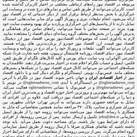
مربوطه در اقتصاد نیوز راه‌های ارتباطی مختلفی در اختیار کاربران گذاشته شده
است. کاربران می‌توانند از طریق تلفن تماس و نمابرهای درج شده در وبسایت این
خبرگزاری با بخش مدنظر ارتباط برقرار کنند. از دیگر خدماتی که در اقتصاد نیوز
ارائه می‌شود، انجام تبلیغات بنری و رپورتاژ آگهی برای سایر سایت‌هایی است که
تمایل دارند تا از پتانسیل‌های این خبرگزاری پربازدید برای بهبود وضعیت سایت خود
بهره ببرند. در صفحه تماس با شما می‌توانید، راه‌های تماس برای هماهنگی و
پذیرش آگهی را در بخش‌های مختلف گروه رسانه‌ای دنیای اقتصاد را مشاهده نمایید.
لازم به یادآوری است که موضوعات اقتصادنیوز بورس، اقتصاد نیوز ارز دیجیتال،
اقتصاد نیوز قیمت ارز، اقتصاد نیوز خودرو از پربازدیدترین های روزانه هستند.
کاربران می‌توانند آگهی، تبلیغات و رپورتاژ خود را برای درج در روزنامه و وبسایت
اقتصاد نیوز، دنیای اقتصاد، روزنامه فایننشال تریبیون، هفته نامه تجارت فردا، شبکه
اینترنتی اکوایران، وب سایت دنیای بورس و کلیه کانال‌های تلگرام از طریق تلفن،
فکس، ایمیل و حساب تلگرام اعلام شده در اختیار مدیریت قرار دهند. علاقمندان به
شبکه‎‌های اجتماعی نیز می‌توانند کانال خبری اقتصاد نیوز را در شبکه‌ها و بسترهای
مختلف مانند: فیس‌بوک، توییتر، اینستاگرام و تلگرام دنبال کنند و با دانلود اقتصاد
نیوز از
اخبار اقتصادی ایران
و جهان باخبر شوند. اقتصاد نیوز در تلگرام با آدرس
eghtesadnews_com@ در اینستاگرام با آیدی eghtesadnews_com@ در توییتر با
آدرس eghtesadnews@ و در فیس‌بوک با نشانی eghtesadnews فعالیت می‌کند.
روزانه می‌توانید مهم‌ترین و بروزترین اخبار حوزه اقتصاد و پربحث‌ترین اخبار ایران
و دنیا را در شبکه‌های اجتماعی اقتصاد نیوز دریافت کنید. علاوه بر آن، افرادی که
تمایل به مراجعه حضوری دارند می‌توانند به آدرس تهران، خیابان مطهری، بین
میرزای شیرازی و سنایی، پلاک ۳۷۰ مراجعه نمایند. همچنین متقاضیانی که مایل به
همکاری با رسانه‌ اقتصاد نیوز می‌باشند می‌توانند رزومه خود را از طریق ایمیل
سازمانی jobs@den.ir تکمیل و ارسال نمایند. پس از بررسی رزومه‌ها، از افرادی
که دارای شرایط مورد نیاز باشند، برای مصاحبه دعوت بعمل می‌آید. باید توجه
داشته باشید که تقاضای همکاری صرفا با ارسال رزومه از طریق ایمیل سازمانی
گروه انجام می‌گردد. پس از بررسی رزومه‌ها، از متقاضیانی که دارای شرایط احراز
شغل مورد نیاز باشند از سوی مدیریت منابع انسانی وپشتیبانی برای انجام مصاحبه