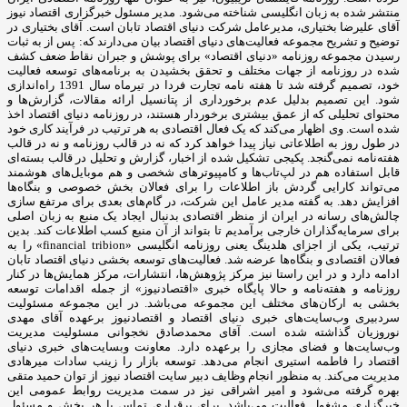
منتشر شده به زبان انگلیسی شناخته می‌شود. مدیر مسئول خبرگزاری اقتصاد نیوز
آقای علیرضا بختیاری، مدیرعامل شرکت دنیای اقتصاد تابان است. آقای بختیاری در
توضیح و تشریح مجموعه فعالیت‌های دنیای اقتصاد بیان می‌دارند که: پس از به ثبات
رسیدن مجموعه روزنامه «دنیای اقتصاد» برای پوشش و جبران نقاط ضعف کشف
شده در روزنامه از جهات مختلف و تحقق بخشیدن به برنامه‌های توسعه فعالیت
خود، تصمیم گرفته شد تا هفته نامه تجارت فردا در تیرماه سال 1391 راه‌اندازی
شود. این تصمیم بدلیل عدم برخورداری از پتانسیل ارائه مقالات، گزارش‌ها و
محتوای تحلیلی که از عمق بیشتری برخوردار هستند، در روزنامه دنیای اقتصاد اخذ
شده است. وی اظهار می‌کند که یک فعال اقتصادی به هر ترتیب در فرآیند کاری خود
در طول روز به اطلاعاتی نیاز پیدا خواهد کرد که نه در قالب روزنامه و نه در قالب
هفته‌نامه نمی‌گنجد. پکیجی تشکیل شده از اخبار، گزارش و تحلیل در قالب بسته‌ای
قابل استفاده هم در لپ‌تاب‌ها و کامپیوترهای شخصی و هم موبایل‌های هوشمند
می‌تواند کارایی گردش باز اطلاعات را برای فعالان بخش خصوصی و بنگاه‌ها
افزایش دهد. به گفته مدیر عامل این شرکت، در گام‌های بعدی برای مرتفع سازی
چالش‌های رسانه در ایران از منظر اقتصادی بدنبال ایجاد یک منبع به زبان اصلی
برای سرمایه‌گذاران خارجی برآمدیم تا بتواند از آن منبع کسب اطلاعات کند. بدین
ترتیب، یکی از اجزای هلدینگ یعنی روزنامه انگلیسی «financial tribion» را به
فعالان اقتصادی و بنگاه‌ها عرضه شد. فعالیت‌های توسعه بخشی دنیای اقتصاد تابان
ادامه دارد و در این راستا نیز مرکز پژوهش‌ها، انتشارات، مرکز همایش‌ها در کنار
روزنامه و هفته‌نامه و حالا پایگاه خبری «اقتصادنیوز» از جمله اقدامات توسعه
بخشی به ارکان‌های مختلف این مجموعه می‌باشد. در این مجموعه مسئولیت
سردبیری وب‌سایت‌های خبری دنیای اقتصاد و اقتصادنیوز برعهده آقای مهدی
نوروزیان گذاشته شده است. آقای محمدصادق نخجوانی مسئولیت مدیریت
وب‌سایت‌ها و فضای مجازی را برعهده دارد. معاونت وبسایت‌های خبری دنیای
اقتصاد را فاطمه استیری انجام می‌دهد. توسعه بازار را زینب سادات میرهادی
مدیریت می‌کند. به منظور انجام وظایف دبیر سایت اقتصاد نیوز از توان حمید متقی
بهره گرفته می‌شود و امیر اشراقی نیز در سمت مدیریت روابط عمومی این
خبرگزاری مشغول فعالیت می‌باشد. برای برقراری تماس با هر بخش و مسئول