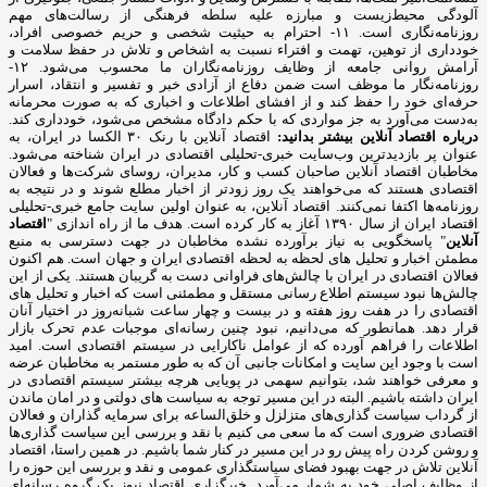
آلودگی محیط‌زیست و مبارزه علیه سلطه فرهنگی از رسالت‌های مهم
روزنامه‌نگاری است. ۱۱- احترام به حیثیت شخصی و حریم خصوصی افراد،
خودداری از توهین، تهمت و افتراء نسبت به اشخاص و تلاش در حفظ سلامت و
آرامش روانی جامعه از وظایف روزنامه‌نگاران ما محسوب می‌شود. ۱۲-
روزنامه‌نگار ما موظف است ضمن دفاع از آزادی خبر و تفسیر و انتقاد، اسرار
حرفه‌ای خود را حفظ کند و از افشای اطلاعات و اخباری که به صورت محرمانه
به‌دست می‌آورد به جز مواردی که با حکم دادگاه مشخص می‌شود، خودداری کند.
درباره اقتصاد آنلاین بیشتر بدانید:
اقتصاد آنلاین با رنک ۳۰ الکسا در ایران، به
عنوان پر بازدیدترین وب‌سایت خبری-تحلیلی اقتصادی در ایران شناخته می‌شود.
مخاطبان اقتصاد آنلاین صاحبان کسب و کار، مدیران، روسای شرکت‌ها و فعالان
اقتصادی هستند که می‌خواهند یک روز زودتر از اخبار مطلع شوند و در نتیجه به
روزنامه‌ها اکتفا نمی‌کنند. اقتصاد آنلاین، به عنوان اولین سایت جامع خبری-تحلیلی
اقتصاد ایران از سال ۱۳۹۰ آغاز به کار کرده است. هدف ما از راه اندازی "
اقتصاد
آنلاین
" پاسخگویی به نیاز برآورده نشده مخاطبان در جهت دسترسی به منبع
مطمئن اخبار و تحلیل های لحظه به لحظه اقتصادی ایران و جهان است. هم اکنون
فعالان اقتصادی در ایران با چالش‌های فراوانی دست به گریبان هستند. یکی از این
چالش‌ها نبود سیستم اطلاع رسانی مستقل و مطمئنی است که اخبار و تحلیل های
اقتصادی را در هفت روز هفته و در بیست و چهار ساعت شبانه‌روز در اختیار آنان
قرار دهد. همانطور که می‌دانیم، نبود چنین رسانه‌ای موجبات عدم تحرک بازار
اطلاعات را فراهم آورده که از عوامل ناکارایی در سیستم اقتصادی است. امید
است با وجود این سایت و امکانات جانبی آن که به طور مستمر به مخاطبان عرضه
و معرفی خواهند شد، بتوانیم سهمی در پویایی هرچه بیشتر سیستم اقتصادی در
ایران داشته باشیم. البته در این مسیر توجه به سیاست های دولتی و در امان ماندن
از گرداب سیاست گذاری‌های متزلزل و خلق‌الساعه برای سرمایه گذاران و فعالان
اقتصادی ضروری است که ما سعی می کنیم با نقد و بررسی این سیاست گذاری‌ها
و روشن کردن راه پیش رو در این مسیر در کنار شما باشیم. در همین راستا، اقتصاد
آنلاین تلاش در جهت بهبود فضای سیاستگذاری عمومی و نقد و بررسی این حوزه را
از وظایف اصلی خود به شمار می‌آورد. خبرگزاری اقتصاد نیوز یک گروه رسانه‌ای