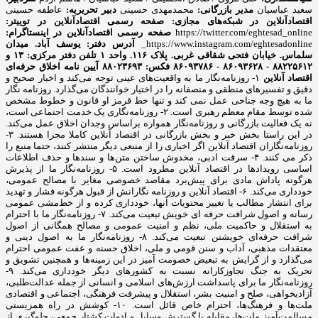
سعید عباسیان
مدیر بازرگانی:
محمدمهدی حسینی
دبیر تحریریه:
عاطفه حسینی
اقتصادآنلاین در شبکه‌های مجازی:
صفحه رسمی اقتصادآنلاین در توییتر:
https://twitter.com/eghtesad_online
صفحه رسمی اقتصادآنلاین در اینستاگرام:
https://www.instagram.com/eghtesadonline_
آدرس دفتر: یوسف آباد. میدان
سلماس. خیابان فتحی شقاقی غربی. پلاک ۱۱۶. واحد ۱
تلفن دفتر مرکزی: ۱۳ و
۸۸۲۲۵۶۱۲ - ۸۶۰۹۳۶۲۸ - ۸۶۰۹۳۷۸۶ فکس: ۸۸۰۲۳۶۹۳
آیین نامه اخلاق حرفه‌ای
اقتصاد آنلاین
۱- روزنامه‌نگار ما به واقعیت‌های عینی توجه می‌کند و اخبار صحیح و
دقیق و تفسیرهای منطقی و منصفانه را در اختیار خوانندگان می‌گذارد. روزنامه نگار
ما به هیچ وجه جناحی عمل نمی کند و تنها خط قرمز او قانون و خطوط مشخص
شده توسط مقام معظم رهبری است. ۲- روزنامه‌نگاری یک خدمت اجتماعی است،
نه یک فعالیت بازرگانی و روزنامه‌نگار همواره براساس وجدان اخلاق عمل می‌کند.
در این راستا بخش خبر و بخش بازرگانی در اقتصاد آنلاین کاملا مجزا هستند. ۳-
روزنامه‌نگاران اقتصاد آنلاین اگر اخباری را از منبعی دیگر منتشر کنند، حتما منبع را
ذکر می کنند. ۴- سرقت ادبی، مخدوش ساختن متن‌ها و سندها و حذف اطلاعات
اساسی رویدادها در اقتصاد آنلاین مطرود است. ۵- روزنامه‌نگار ما از پذیرش
هرگونه پاداش مادی برای پیش‌برد مقاصد خصوصی مغایر با مصالح عمومی،
خودداری می‌کند. ۶- اقتصاد آنلاین و روزنامه نگارانش از قبول هرگونه فشار و تهدید
برای انتشار مطالب یا تغییر محتویات آنها، خودداری کرده و از خط‌مشی عمومی
رسانه و اصول شرافت حرفه ای خویش تبعیت می‌کند. ۷- روزنامه‌نگار ما با احترام
به استقلال و حاکمیت ملی، نظم و امنیت عمومی و مصالح همگانی از اصول
شرافت حرفه‌ای خویشتن تبعیت می‌کند. ۸- روزنامه‌نگار ما به اصول دینی و
معتقدات مذهبی، آداب و سنن قومی و ملی، اخلاق حسنه و عفت عمومی احترام
می‌گذارد و از گرایش به تبعیض خصومت آمیز در این زمینه‌ها و همچنین تشویق و
تحریک به جنگ تجاوزکارانه نسبت به کشورهای دیگر خودداری می‌کند. ۹-
روزنامه‌نگار ما برای پاسداشت ارزش‌های اسلامی و انسانی از جمله عدالت‌طلبی،
آزادیخواهی، صلح و امنیت بشر، استقلال و پیشرفت فرهنگی، اجتماعی و اقتصادی
ملت‌ها و فرهنگ‌ها، احترام خاص قائل است. ۱۰- کوشش در راه همزیستی
مسالمت‌آمیز ملت‌ها، مقابله با گسترش وسایل و ادوات کشتار جمعی، جلوگیری از