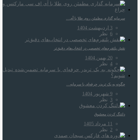
سرمایه‌ گذاری مطمئن روی طلا با آی…
3 اردیبهشت 1404
6
نظر
نقش پلتفرم‌های تخصصی در انتخاب‌های دقیق‌تر
20 بهمن 1404
4
نظر
چگونه به یک تریدر حرفه‌ای با سرمایه…
9 شهریور 1404
3
نظر
دلتنگ کردن معشوق
11 مرداد 1405
2
نظر