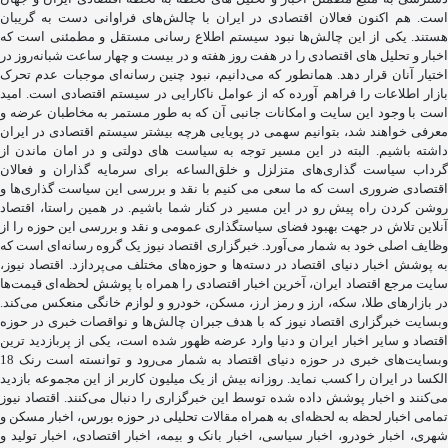
است. هم اکنون فعالان اقتصادی در ایران با چالش‌های فراوانی دست به گریبان
هستند. یکی از این چالش‌ها نبود سیستم اطلاع رسانی مستقل و مطمئنی است که
اخبار و تحلیل های اقتصادی را در هفت روز هفته و در بیست و چهار ساعت شبانه‌روز در
اختیار آنان قرار دهد. همانطور که می‌دانیم، نبود چنین رسانه‌ای موجبات عدم تحرک
بازار اطلاعات را فراهم آورده که از عوامل ناکارایی در سیستم اقتصادی است. امید
است با وجود این سایت و امکانات جانبی آن که به طور مستمر به مخاطبان عرضه و
معرفی خواهند شد، بتوانیم سهمی در پویایی هرچه بیشتر سیستم اقتصادی در ایران
داشته باشیم. البته در این مسیر توجه به سیاست های دولتی و در امان ماندن از
گرداب سیاست گذاری‌های متزلزل و خلق‌الساعه برای سرمایه گذاران و فعالان
اقتصادی ضروری است که ما سعی می کنیم با نقد و بررسی این سیاست گذاری‌ها و
روشن کردن راه پیش رو در این مسیر در کنار شما باشیم. در همین راستا، اقتصاد
آنلاین تلاش در جهت بهبود فضای سیاستگذاری عمومی و نقد و بررسی این حوزه را از
وظایف اصلی خود به شمار می‌آورد. خبرگزاری اقتصاد نیوز یک گروه رسانه‌ای است که
به پوشش اخبار دنیای اقتصاد در دسته‌ها و حوزه‌های مختلف می‌پردازد. اقتصاد نیوز،
سایت مرجع اقتصاد ایران، آخرین اخبار اقتصادی را همراه با پوشش لحظه‌ای قیمت‌ها
در بازارهای طلا، سکه، ارز و رمز ارز، مسکن، خودرو و لوازم خانگی منعکس می‌کند.
وبسایت خبرگزاری اقتصاد نیوز که با هدف جبران چالش‌ها و نواقصات خبری در حوزه
اقتصاد و سایر اخبار ایران و دنیا وارد عرضه ظهور شده است، یکی از پربازدید ترین
وبسایت‌های خبری در حوزه دنیای اقتصاد به شمار می‌رود و توانسته است رنک 18
الکسا در ایران را کسب نماید. روزانه بیش از یک میلیون کاربر از این مجموعه بازدید
می‌کنند و اخبار پوشش داده شده توسط این خبرگزاری را دنبال می‌کنند. اقتصاد نیوز
تمامی اخبار لحظه به لحظه‌ای به همراه مقالات تحلیلی در حوزه بورس، اخبار مسکن و
شهری، اخبار خودرو، اخبار سیاسی، اخبار بانک و بیمه، اخبار اقتصادی، اخبار تولید و