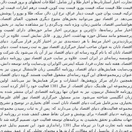
تجارت، اخبار استارتاپ‌ها و اخبار طلا و ارز شامل: اطلاعات لحظهای و بروز قیمت دلار،
قیمت طلا، قیمت سکه، قیمت یورو، قیمت بیت کوین، قیمت درهم امارات، قیمت لیر
ترکیه، قیمت یوان چین، قیمت دینار عراق، نرخ ارز، دلار، سکه، طلا و یورو را پوشش
می‌دهد. در اقتصاد نیوز می‌توانید بخش‌های متنوع دیگری همچون، الفبای اقتصاد،
هواشناسی اقتصاد، ماشین زمان، ویژه نامه، وب‌گردی را نیز مشاهده نمایید. در بخش
اخبار سایر رسانه‌ها، داغ‌ترین و بروزترین اخبار سایر حوزه‌های دارای اهمیت و
پرجستجو مانند مسائل حوزه بهداشت، اخبار روز و... قابل نمایش است. علاوه بر آن،
پربازدیدترین اخبار مرتبط با هر دسته‌بندی نیز در اختیار کاربر قرار می‌گیرد. دنیای
اقتصاد تابان به عنوان صاحب امتیاز خبرگزاری اقتصاد نیوز به ثبت رسیده است. دنیای
اقتصاد تابان که با نام گروه رسانه ای دنیای اقتصاد نیز از آن یاد می‌شود یک شرکت و
مؤسسه رسانه‌ای در ایران است. علاوه بر سایت خبری اقتصاد نیوز، روزنامه دنیای
اقتصاد، هفته ‌نامه تجارت فردا، شبکه اینترنتی اکوایران، وب‌سایت واحد توسعه دانش،
وب‌سایت همایش‌های دنیای اقتصاد، روزنامه انگلیسی ‌زبان فایننشال تریبون نیز به
عنوان زیرمجموعه‌های این گروه رسانه‌ای مشغول فعالیت هستند. گروه دنیای اقتصاد
همچنین دارای مرکز پژوهش‌ها، انتشارات و مرکز همایش‌ها نیز می‌باشد. اولین
زیرمجموعه این هلدینگ، دنیای اقتصاد، از سال 1381 فعالیت خود را آغاز کرده است.
روزنامه فایننشال تریبیون، نیز به عنوان تنها روزنامه اقتصادی ایران منتشر شده به
زبان انگلیسی شناخته می‌شود. مدیر مسئول خبرگزاری اقتصاد نیوز آقای علیرضا
بختیاری، مدیرعامل شرکت دنیای اقتصاد تابان است. آقای بختیاری در توضیح و تشریح
مجموعه فعالیت‌های دنیای اقتصاد بیان می‌دارند که: پس از به ثبات رسیدن مجموعه
روزنامه «دنیای اقتصاد» برای پوشش و جبران نقاط ضعف کشف شده در روزنامه از
جهات مختلف و تحقق بخشیدن به برنامه‌های توسعه فعالیت خود، تصمیم گرفته شد تا
هفته نامه تجارت فردا در تیرماه سال 1391 راه‌اندازی شود. این تصمیم بدلیل عدم
برخورداری از پتانسیل ارائه مقالات، گزارش‌ها و محتوای تحلیلی که از عمق بیشتری