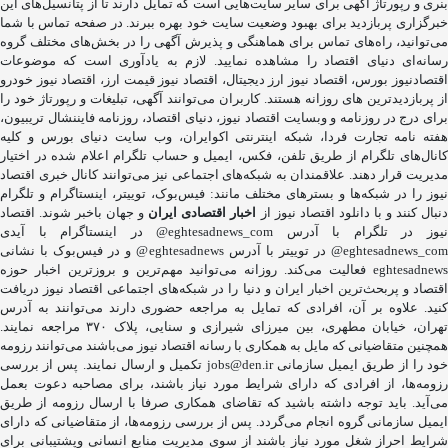
بنری و رپورتاژ آگهی برای سایر سایت‌هایی است که تمایل دارند تا از پتانسیل‌های این
خبرگزاری پربازدید برای بهبود وضعیت سایت خود بهره ببرند. در صفحه تماس با شما
می‌توانید، راه‌های تماس برای هماهنگی و پذیرش آگهی را در بخش‌های مختلف گروه
رسانه‌ای دنیای اقتصاد را مشاهده نمایید. لازم به یادآوری است که موضوعات
اقتصادنیوز بورس، اقتصاد نیوز ارز دیجیتال، اقتصاد نیوز قیمت ارز، اقتصاد نیوز خودرو
از پربازدیدترین های روزانه هستند. کاربران می‌توانند آگهی، تبلیغات و رپورتاژ خود را
برای درج در روزنامه و وبسایت اقتصاد نیوز، دنیای اقتصاد، روزنامه فایننشال تریبیون،
هفته نامه تجارت فردا، شبکه اینترنتی اکوایران، وب سایت دنیای بورس و کلیه
کانال‌های تلگرام از طریق تلفن، فکس، ایمیل و حساب تلگرام اعلام شده در اختیار
مدیریت قرار دهند. علاقمندان به شبکه‎‌های اجتماعی نیز می‌توانند کانال خبری اقتصاد
نیوز را در شبکه‌ها و بسترهای مختلف مانند: فیس‌بوک، توییتر، اینستاگرام و تلگرام
نبال کنند و با دانلود اقتصاد نیوز از
اخبار اقتصادی ایران
و جهان باخبر شوند. اقتصاد
نیوز در تلگرام با آدرس eghtesadnews_com@ در اینستاگرام با آیدی
eghtesadnews_com@ در توییتر با آدرس eghtesadnews@ و در فیس‌بوک با نشانی
eghtesadnews فعالیت می‌کند. روزانه می‌توانید مهم‌ترین و بروزترین اخبار حوزه
اقتصاد و پربحث‌ترین اخبار ایران و دنیا را در شبکه‌های اجتماعی اقتصاد نیوز دریافت
کنید. علاوه بر آن، افرادی که تمایل به مراجعه حضوری دارند می‌توانند به آدرس
تهران، خیابان مطهری، بین میرزای شیرازی و سنایی، پلاک ۳۷۰ مراجعه نمایند.
همچنین متقاضیانی که مایل به همکاری با رسانه‌ اقتصاد نیوز می‌باشند می‌توانند رزومه
خود را از طریق ایمیل سازمانی jobs@den.ir تکمیل و ارسال نمایند. پس از بررسی
رزومه‌ها، از افرادی که دارای شرایط مورد نیاز باشند، برای مصاحبه دعوت بعمل
می‌آید. باید توجه داشته باشید که تقاضای همکاری صرفا با ارسال رزومه از طریق
ایمیل سازمانی گروه انجام می‌گردد. پس از بررسی رزومه‌ها، از متقاضیانی که دارای
شرایط احراز شغل مورد نیاز باشند از سوی مدیریت منابع انسانی وپشتیبانی برای