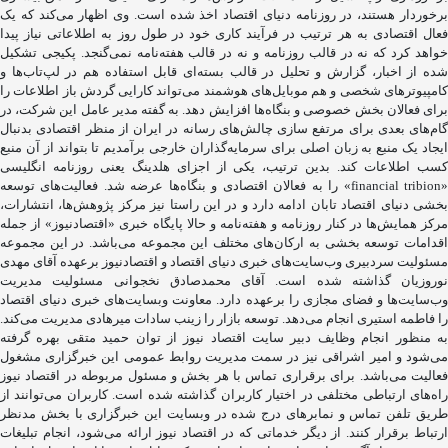
برخوردار هستند، در روزنامه دنیای اقتصاد اخذ شده است. وی اظهار می‌کند که یک
فعال اقتصادی به هر ترتیب در فرآیند کاری خود در طول روز به اطلاعاتی نیاز پیدا
خواهد کرد که نه در قالب روزنامه و نه در قالب هفته‌نامه نمی‌گنجد. پکیجی تشکیل
شده از اخبار، گزارش و تحلیل در قالب بسته‌ای قابل استفاده هم در لپ‌تاب‌ها و
کامپیوترهای شخصی و هم موبایل‌های هوشمند می‌تواند کارایی گردش باز اطلاعات را
برای فعالان بخش خصوصی و بنگاه‌ها افزایش دهد. به گفته مدیر عامل این شرکت، در
گام‌های بعدی برای مرتفع سازی چالش‌های رسانه در ایران از منظر اقتصادی بدنبال
ایجاد یک منبع به زبان اصلی برای سرمایه‌گذاران خارجی برآمدیم تا بتواند از آن منبع
کسب اطلاعات کند. بدین ترتیب، یکی از اجزای هلدینگ یعنی روزنامه انگلیسی
«financial tribion» را به فعالان اقتصادی و بنگاه‌ها عرضه شد. فعالیت‌های توسعه
بخشی دنیای اقتصاد تابان ادامه دارد و در این راستا نیز مرکز پژوهش‌ها، انتشارات،
مرکز همایش‌ها در کنار روزنامه و هفته‌نامه و حالا پایگاه خبری «اقتصادنیوز» از جمله
اقدامات توسعه بخشی به ارکان‌های مختلف این مجموعه می‌باشد. در این مجموعه
مسئولیت سردبیری وب‌سایت‌های خبری دنیای اقتصاد و اقتصادنیوز برعهده آقای مهدی
نوروزیان گذاشته شده است. آقای محمدصادق نخجوانی مسئولیت مدیریت
وب‌سایت‌ها و فضای مجازی را برعهده دارد. معاونت وبسایت‌های خبری دنیای اقتصاد
را فاطمه استیری انجام می‌دهد. توسعه بازار را زینب سادات میرهادی مدیریت می‌کند.
به منظور انجام وظایف دبیر سایت اقتصاد نیوز از توان حمید متقی بهره گرفته
می‌شود و امیر اشراقی نیز در سمت مدیریت روابط عمومی این خبرگزاری مشغول
فعالیت می‌باشد. برای برقراری تماس با هر بخش و مسئول مربوطه در اقتصاد نیوز
راه‌های ارتباطی مختلفی در اختیار کاربران گذاشته شده است. کاربران می‌توانند از
طریق تلفن تماس و نمابرهای درج شده در وبسایت این خبرگزاری با بخش مدنظر
ارتباط برقرار کنند. از دیگر خدماتی که در اقتصاد نیوز ارائه می‌شود، انجام تبلیغات