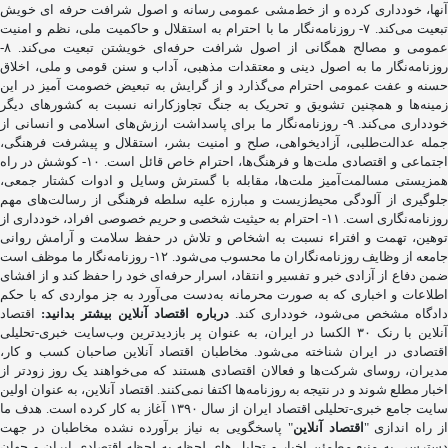
آنها، خودداری کرده و از خط‌مشی عمومی رسانه و اصول شرافت حرفه ای خویش
تبعیت می‌کند. ۷- روزنامه‌نگار ما با احترام به استقلال و حاکمیت ملی، نظم و امنیت
عمومی و مصالح همگانی از اصول شرافت حرفه‌ای خویشتن تبعیت می‌کند. ۸-
روزنامه‌نگار ما به اصول دینی و معتقدات مذهبی، آداب و سنن قومی و ملی، اخلاق
حسنه و عفت عمومی احترام می‌گذارد و از گرایش به تبعیض خصومت آمیز در این
زمینه‌ها و همچنین تشویق و تحریک به جنگ تجاوزکارانه نسبت به کشورهای دیگر
خودداری می‌کند. ۹- روزنامه‌نگار ما برای پاسداشت ارزش‌های اسلامی و انسانی از
جمله عدالت‌طلبی، آزادیخواهی، صلح و امنیت بشر، استقلال و پیشرفت فرهنگی،
اجتماعی و اقتصادی ملت‌ها و فرهنگ‌ها، احترام خاص قائل است. ۱۰- کوشش در راه
همزیستی مسالمت‌آمیز ملت‌ها، مقابله با گسترش وسایل و ادوات کشتار جمعی،
جلوگیری از آلودگی محیط‌زیست و مبارزه علیه سلطه فرهنگی از رسالت‌های مهم
روزنامه‌نگاری است. ۱۱- احترام به حیثیت شخصی و حریم خصوصی افراد، خودداری از
توهین، تهمت و افتراء نسبت به اشخاص و تلاش در حفظ سلامت و آرامش روانی
جامعه از وظایف روزنامه‌نگاران ما محسوب می‌شود. ۱۲- روزنامه‌نگار ما موظف است
ضمن دفاع از آزادی خبر و تفسیر و انتقاد، اسرار حرفه‌ای خود را حفظ کند و از افشای
اطلاعات و اخباری که به صورت محرمانه به‌دست می‌آورد به جز مواردی که با حکم
ادگاه مشخص می‌شود، خودداری کند.
درباره اقتصاد آنلاین بیشتر بدانید:
اقتصاد
آنلاین با رنک ۳۰ الکسا در ایران، به عنوان پر بازدیدترین وب‌سایت خبری-تحلیلی
اقتصادی در ایران شناخته می‌شود. مخاطبان اقتصاد آنلاین صاحبان کسب و کار،
مدیران، روسای شرکت‌ها و فعالان اقتصادی هستند که می‌خواهند یک روز زودتر از
اخبار مطلع شوند و در نتیجه به روزنامه‌ها اکتفا نمی‌کنند. اقتصاد آنلاین، به عنوان اولین
سایت جامع خبری-تحلیلی اقتصاد ایران از سال ۱۳۹۰ آغاز به کار کرده است. هدف ما
ز راه اندازی "
اقتصاد آنلاین
" پاسخگویی به نیاز برآورده نشده مخاطبان در جهت
دسترسی به منبع مطمئن اخبار و تحلیل های لحظه به لحظه اقتصادی ایران و جهان