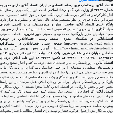
قتصاد آنلاین پرمخاطب ترین رسانه اقتصادی در ایران
اقتصاد آنلاین دارای مجوز به
شماره ۷۴۳۳۴ از وزارت فرهنگ و ارشاد اسلامی است.
این پایگاه خبری از سال ۸۹
آغاز بکار کرده و هم اکنون پرمخاطب ترین پایگاه خبری در حوزه اقتصاد محسوب می
شود. این پایگاه خبری زیر نظر مستقیم هیات عالی نظارت بر مطبوعات قرار دارد.
ایگاه خبری اقتصاد آنلاین
صاحب امتیاز و مدیرمسئول:
مریم کاظمی
شورای
یاستگذاری:
علی مروی / صادق الحسینی / سعید عباسیان / هاشم آردم
سردبیر:
عید عباسیان
مدیر بازرگانی:
محمدمهدی حسینی
دبیر تحریریه:
عاطفه حسینی
اقتصادآنلاین در شبکه‌های مجازی:
صفحه رسمی اقتصادآنلاین در توییتر:
https://twitter.com/eghtesad_onlin
صفحه رسمی اقتصادآنلاین در اینستاگرام:
https://www.instagram.com/eghtesadonline_
آدرس دفتر: یوسف آباد. میدان
لماس. خیابان فتحی شقاقی غربی. پلاک ۱۱۶. واحد ۱
تلفن دفتر مرکزی: ۱۳ و
۸۸۲۲۵۶۱ - ۸۶۰۹۳۶۲۸ - ۸۶۰۹۳۷۸۶ فکس: ۸۸۰۲۳۶۹۳
آیین نامه اخلاق حرفه‌ای
قتصاد آنلاین
۱- روزنامه‌نگار ما به واقعیت‌های عینی توجه می‌کند و اخبار صحیح و دقیق
و تفسیرهای منطقی و منصفانه را در اختیار خوانندگان می‌گذارد. روزنامه نگار ما به
هیچ وجه جناحی عمل نمی کند و تنها خط قرمز او قانون و خطوط مشخص شده توسط
مقام معظم رهبری است. ۲- روزنامه‌نگاری یک خدمت اجتماعی است، نه یک فعالیت
بازرگانی و روزنامه‌نگار همواره براساس وجدان اخلاق عمل می‌کند. در این راستا
بخش خبر و بخش بازرگانی در اقتصاد آنلاین کاملا مجزا هستند. ۳- روزنامه‌نگاران
اقتصاد آنلاین اگر اخباری را از منبعی دیگر منتشر کنند، حتما منبع را ذکر می کنند. ۴-
سرقت ادبی، مخدوش ساختن متن‌ها و سندها و حذف اطلاعات اساسی رویدادها در
اقتصاد آنلاین مطرود است. ۵- روزنامه‌نگار ما از پذیرش هرگونه پاداش مادی برای
پیش‌برد مقاصد خصوصی مغایر با مصالح عمومی، خودداری می‌کند. ۶- اقتصاد آنلاین و
روزنامه نگارانش از قبول هرگونه فشار و تهدید برای انتشار مطالب یا تغییر محتویات