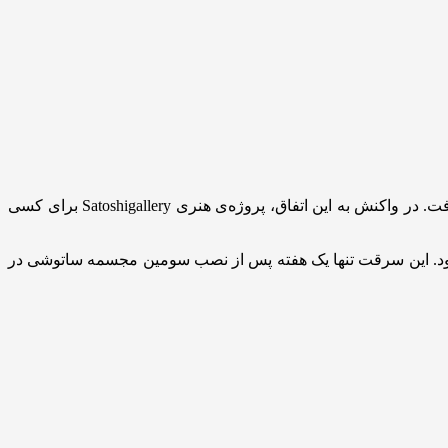
به گزارش اقتصاد آنلاین به نقل از برترینها، مجسمه نمادین ساتوشی ناکاموتو، خالق ناشناس بیت‌کوین، در شهر لوگانو سوئیس به سرقت رفت. در واکنش به این اتفاق، پروژه‌ی هنری Satoshigallery برای کسی
ین بود. این سرقت تنها یک هفته پس از نصب سومین مجسمه ساتوشی در