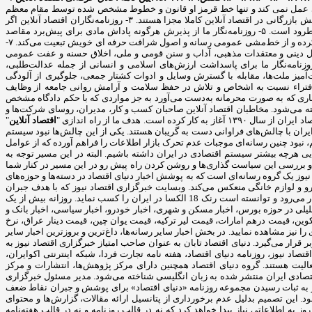
ه جناحی عمل نمی کند و تنها خط قرمز او قانون و خطوط مشخص شده توسط مقام معظم
رهبری است. ۲- روزنامه‌نگاری یک خدمت اجتماعی است، نه یک فعالیت بازرگانی و روزنامه‌نگار همواره براساس وجدان اخلاق عمل می‌کند. در این راستا بخش خبر و بخش بازرگانی در اقتصاد آنلاین کاملا مجزا هستند. ۳- روزنامه‌نگاران اقتصاد آنلاین اگر
اخباری را از منبعی دیگر منتشر کنند، حتما منبع را ذکر می کنند. ۴- سرقت ادبی، مخدوش ساختن متن‌ها و سندها و حذف اطلاعات اساسی رویدادها در اقتصاد آنلاین مطرود است. ۵- روزنامه‌نگار ما از پذیرش هرگونه پاداش مادی برای پیش‌برد مقاصد
خصوصی مغایر با مصالح عمومی، خودداری می‌کند. ۶- اقتصاد آنلاین و روزنامه نگارانش از قبول هرگونه فشار و تهدید برای انتشار مطالب یا تغییر محتویات آنها، خودداری کرده و از خط‌مشی عمومی رسانه و اصول شرافت حرفه ای خویش تبعیت می‌کند. ۷-
 نظم و امنیت عمومی و مصالح همگانی از اصول شرافت حرفه‌ای خویشتن تبعیت می‌کند. ۸- روزنامه‌نگار ما به اصول دینی و معتقدات مذهبی، آداب و سنن قومی و ملی، اخلاق حسنه و عفت عمومی
می‌گذارد و از گرایش به تبعیض خصومت آمیز در این زمینه‌ها و همچنین تشویق و تحریک به جنگ تجاوزکارانه نسبت به کشورهای دیگر خودداری می‌کند. ۹- روزنامه‌نگار ما برای پاسداشت ارزش‌های اسلامی و انسانی از جمله عدالت‌طلبی،
تصادی ملت‌ها و فرهنگ‌ها، احترام خاص قائل است. ۱۰- کوشش در راه همزیستی مسالمت‌آمیز ملت‌ها، مقابله با گسترش وسایل و ادوات کشتار جمعی، جلوگیری از آلودگی
صوصی افراد، خودداری از توهین، تهمت و افتراء نسبت به اشخاص و تلاش در حفظ سلامت و آرامش روانی جامعه از وظایف
ای اطلاعات و اخباری که به صورت محرمانه به‌دست می‌آورد به جز مواردی که با حکم دادگاه مشخص
ر ایران شناخته می‌شود. مخاطبان اقتصاد آنلاین صاحبان کسب و کار، مدیران، روسای شرکت‌ها و
دف ما از راه اندازی "
اقتصاد آنلاین
"
ران با چالش‌های فراوانی دست به گریبان هستند. یکی از این چالش‌ها نبود سیستم
 نبود چنین رسانه‌ای موجبات عدم تحرک بازار اطلاعات را فراهم آورده که از عوامل
 هرچه بیشتر سیستم اقتصادی در ایران داشته باشیم. البته در این مسیر توجه به
و بررسی این سیاست گذاری‌ها و روشن کردن راه پیش رو در این مسیر در کنار شما
یوز یک گروه رسانه‌ای است که به پوشش اخبار دنیای اقتصاد در دسته‌ها و حوزه‌های
درو و لوازم خانگی منعکس می‌کند. وبسایت خبرگزاری اقتصاد نیوز که با هدف جبران
چالش‌ها و نواقصات خبری در حوزه اقتصاد و سایر اخبار ایران و دنیا وارد عرضه ظهور شده است، یکی از پربازدید ترین وبسایت‌های خبری در حوزه دنیای اقتصاد به شمار می‌رود و توانسته است رنک 18 الکسا در ایران را کسب نماید. روزانه بیش از یک
حلیلی در حوزه بورس، اخبار مسکن و شهری، اخبار خودرو، اخبار سیاسی، اخبار بانک و
 کوین، قیمت درهم امارات، قیمت لیر ترکیه، قیمت یوان چین، قیمت دینار عراق، نرخ
 نیز مشاهده نمایید. در بخش اخبار سایر رسانه‌ها، داغ‌ترین و بروزترین اخبار سایر
 قرار می‌گیرد. دنیای اقتصاد تابان به عنوان صاحب امتیاز خبرگزاری اقتصاد نیوز به
د نیوز، روزنامه دنیای اقتصاد، هفته ‌نامه تجارت فردا، شبکه اینترنتی اکوایران،
الیت هستند. گروه دنیای اقتصاد همچنین دارای مرکز پژوهش‌ها، انتشارات و مرکز
شال تریبیون، نیز به عنوان تنها روزنامه اقتصادی ایران منتشر شده به زبان انگلیسی شناخته می‌شود. مدیر مسئول خبرگزاری
 از به ثبات رسیدن مجموعه روزنامه «دنیای اقتصاد» برای پوشش و جبران نقاط ضعف
ف و تحقق بخشیدن به برنامه‌های توسعه فعالیت خود، تصمیم گرفته شد تا هفته نامه تجارت فردا در تیرماه سال 1391 راه‌اندازی شود. این تصمیم بدلیل عدم برخورداری از پتانسیل ارائه مقالات، گزارش‌ها و محتوای
به اطلاعاتی نیاز پیدا خواهد کرد که نه در قالب روزنامه و نه در قالب هفته‌نامه