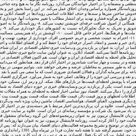
ای منطقی و منصفانه را در اختیار خوانندگان می‌گذارد. روزنامه نگار ما به هیچ وج
روزنامه‌نگار ما با احترام به استقلال و حاکمیت ملی،
احترام 
آزادیخواهی، صلح و امنیت بشر، استقلال و پیشرفت فرهنگی، اجتماعی و اق
محیط‌زیست و مبارزه علیه سلطه فرهنگی از رسالت‌های مهم روزنامه‌نگاری است. ۱۱- احترام به حیثیت شخصی و حریم خ
 ما موظف است ضمن دفاع از آزادی خبر و تفسیر و انتقاد، اسرار حرفه‌ای خود را حفظ کند و از افش
صاد آنلاین با رنک ۳۰ الکسا در ایران، به عنوان پر بازدیدترین وب‌سایت خبری-تحلیلی اقتصادی د
ند. اقتصاد آنلاین، به عنوان اولین سایت جامع خبری-تحلیلی اقتصاد ایران از سال ۱۳۹۰ آغاز به کار کرده است. ه
حلیل های لحظه به لحظه اقتصادی ایران و جهان است. هم اکنون فعالان اقتصادی در ای
ه و در بیست و چهار ساعت شبانه‌روز در اختیار آنان قرار دهد. همانطور که می‌دانیم،
ن که به طور مستمر به مخاطبان عرضه و معرفی خواهند شد، بتوانیم سهمی در پویایی
عه برای سرمایه گذاران و فعالان اقتصادی ضروری است که ما سعی می کنیم با نقد 
 نقد و بررسی این حوزه را از وظایف اصلی خود به شمار می‌آورد. خبرگزاری اقتصاد ن
 همراه با پوشش لحظه‌ای قیمت‌ها در بازارهای طلا، سکه، ارز و رمز ارز، مسکن، خو
اری را دنبال می‌کنند. اقتصاد نیوز تمامی اخبار لحظه به لحظه‌ای به همراه مقالات ت
 شامل: اطلاعات لحظهای و بروز قیمت دلار، قیمت طلا، قیمت سکه، قیمت یورو، قیمت بیت
وع دیگری همچون، الفبای اقتصاد، هواشناسی اقتصاد، ماشین زمان، ویژه نامه، وب‌گردی را
یش است. علاوه بر آن، پربازدیدترین اخبار مرتبط با هر دسته‌بندی نیز در اختیار کاربر
 آن یاد می‌شود یک شرکت و مؤسسه رسانه‌ای در ایران است. علاوه بر سایت خبری اقتصا
زبان فایننشال تریبون نیز به عنوان زیرمجموعه‌های این گروه رسانه‌ای مشغول فع
یش‌ها نیز می‌باشد. اولین زیرمجموعه این هلدینگ، دنیای اقتصاد، از سال 1381 فعالیت خود را آغاز کرده است. روزنامه فاینن
 بختیاری در توضیح و تشریح مجموعه فعالیت‌های دنیای اقتصاد بیان می‌دارند که: پس
کشف شده در روزنامه از جهات مختل
وی اظهار می‌کند که یک فعال اقتصادی به هر ترتیب در فرآیند کاری خود در طول روز 