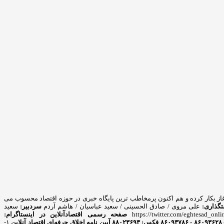
 پایگاه خبری از سال ۸۹ آغاز بکار کرده و هم اکنون پرمخاطب ترین پایگاه خبری در حوزه اقتصاد محسوب می
گذاری:
علی مروی / صادق الحسینی / سعید عباسیان / هاشم آردم
سردبیر:
سعید
https://twitter.com/eghtesad_onli
صفحه رسمی اقتصادآنلاین در اینستاگرام:
آیین نامه اخلاق حرفه‌ای اقتصاد آنلاین
۱-