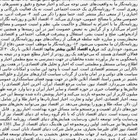
روزنامه‌نگار ما به واقعیت‌های عینی توجه می‌کند و اخبار صحیح و دقیق و تفسیره
روزنامه‌نگاران ما محسوب می‌شود. ۱۲- روزنامه‌نگار
می‌شود، خودداری کند.
درباره اقتصاد آنلاین بیشتر بدانید:
اقت
فعالان اقتصادی هستند که می‌خواهند یک روز زودتر از اخبار مطلع شوند و در نتیجه به روزنامه‌ها اکتفا نمی‌کن
پاسخگویی به نیاز برآورده نشده مخاطبان در جهت دسترسی به منبع مطمئن اخبار و ت
اطلاع رسانی مستقل و مطمئنی است که اخبار و تحلیل های اقتصادی را در هفت روز هفت
ناکارایی در سیستم اقتصادی است. امید است با وجود این سایت و امکانات جانبی آ
سیاست های دولتی و در امان ماندن از گرداب سیاست گذاری‌های متزلزل و خلق‌السا
باشیم. در همین راستا، اقتصاد آنلاین تلاش در جهت بهبود فضای سیاستگذاری عمومی و
مختلف می‌پردازد. اقتصاد نیوز، سایت مرجع اقتصاد ایران، آخرین اخبار اقتصادی را
میلیون کاربر از این مجموعه بازدید می‌کنند و اخبار پوشش داده شده توسط این خبرگز
بیمه، اخبار اقتصادی، اخبار تولید و تجارت، اخبار استارتاپ‌ها و اخبار طلا و ارز
ارز، دلار، سکه، طلا و یورو را پوشش می‌دهد. در اقتصاد نیوز می‌توانید بخش‌های متن
حوزه‌های دارای اهمیت و پرجستجو مانند مسائل حوزه بهداشت، اخبار روز و... قابل نما
ثبت رسیده است. دنیای اقتصاد تابان که با نام گروه رسانه ای دنیای اقتصاد نیز از
وب‌سایت واحد توسعه دانش، وب‌سایت همایش‌های دنیای اقتصاد، روزنامه انگلیسی ‌
هما
اقتصاد نیوز آقای علیرضا بختیاری، مدیرعامل شرکت دنیای اقتصاد تابان است. آقای
تحلیلی که از عمق بیشتری برخوردار هستند، در روزنامه دنیای اقتصاد اخذ شده است. 