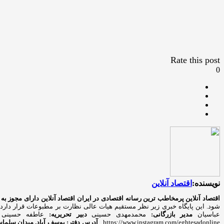
Rate this post
0
نویسنده:
اقتصاد آنلاین
اقتصاد آنلاین پرمخاطب ترین رسانه اقتصادی در ایران
اقتصاد آنلاین دارای مجوز به شماره ۷۴۳۳۴ از وزارت فرهنگ و ار
شود. این پایگاه خبری زیر نظر مستقیم هیات عالی نظارت بر مطبوعات قرار دارد
عباسیان
مدیر بازرگانی:
محمدمهدی حسینی
دبیر تحریریه:
عاطفه حسینی
https://www.instagram.com/eghtesadonline_
آدرس دفتر: یوسف آباد. میدان سلماس. خیا