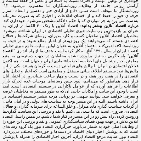
خودداری از توهین، تهمت و افتراء نسبت به اشخاص و تلاش در حفظ سلامت و
آرامش روانی جامعه از وظایف روزنامه‌نگاران ما محسوب می‌شود. ۱۲-
روزنامه‌نگار ما موظف است ضمن دفاع از آزادی خبر و تفسیر و انتقاد، اسرار
حرفه‌ای خود را حفظ کند و از افشای اطلاعات و اخباری که به صورت محرمانه
به‌دست می‌آورد به جز مواردی که با حکم دادگاه مشخص می‌شود، خودداری کند.
درباره اقتصاد آنلاین بیشتر بدانید:
اقتصاد آنلاین با رنک ۳۰ الکسا در ایران، به
عنوان پر بازدیدترین وب‌سایت خبری-تحلیلی اقتصادی در ایران شناخته می‌شود.
مخاطبان اقتصاد آنلاین صاحبان کسب و کار، مدیران، روسای شرکت‌ها و فعالان
اقتصادی هستند که می‌خواهند یک روز زودتر از اخبار مطلع شوند و در نتیجه به
روزنامه‌ها اکتفا نمی‌کنند. اقتصاد آنلاین، به عنوان اولین سایت جامع خبری-تحلیلی
اقتصاد ایران از سال ۱۳۹۰ آغاز به کار کرده است. هدف ما از راه اندازی "
اقتصاد
آنلاین
" پاسخگویی به نیاز برآورده نشده مخاطبان در جهت دسترسی به منبع
مطمئن اخبار و تحلیل های لحظه به لحظه اقتصادی ایران و جهان است. هم اکنون
فعالان اقتصادی در ایران با چالش‌های فراوانی دست به گریبان هستند. یکی از این
چالش‌ها نبود سیستم اطلاع رسانی مستقل و مطمئنی است که اخبار و تحلیل های
اقتصادی را در هفت روز هفته و در بیست و چهار ساعت شبانه‌روز در اختیار آنان
قرار دهد. همانطور که می‌دانیم، نبود چنین رسانه‌ای موجبات عدم تحرک بازار
اطلاعات را فراهم آورده که از عوامل ناکارایی در سیستم اقتصادی است. امید
است با وجود این سایت و امکانات جانبی آن که به طور مستمر به مخاطبان عرضه
و معرفی خواهند شد، بتوانیم سهمی در پویایی هرچه بیشتر سیستم اقتصادی در
ایران داشته باشیم. البته در این مسیر توجه به سیاست های دولتی و در امان ماندن
از گرداب سیاست گذاری‌های متزلزل و خلق‌الساعه برای سرمایه گذاران و فعالان
اقتصادی ضروری است که ما سعی می کنیم با نقد و بررسی این سیاست گذاری‌ها
و روشن کردن راه پیش رو در این مسیر در کنار شما باشیم. در همین راستا، اقتصاد
آنلاین تلاش در جهت بهبود فضای سیاستگذاری عمومی و نقد و بررسی این حوزه را
از وظایف اصلی خود به شمار می‌آورد. خبرگزاری اقتصاد نیوز یک گروه رسانه‌ای
است که به پوشش اخبار دنیای اقتصاد در دسته‌ها و حوزه‌های مختلف می‌پردازد.
اقتصاد نیوز، سایت مرجع اقتصاد ایران، آخرین اخبار اقتصادی را همراه با پوشش