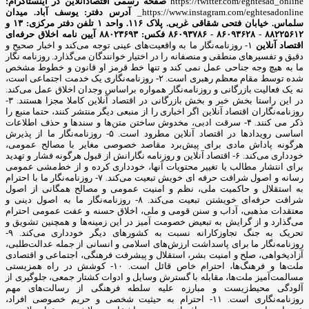
https://twitter.com/eghtesad_online
صفحه رسمی اقتصادآنلاین در اینستاگرام:
https://www.instagram.com/eghtesadonline_
آدرس دفتر: یوسف آباد. میدان
سلماس. خیابان فتحی شقاقی غربی. پلاک ۱۱۶. واحد ۱
تلفن دفتر مرکزی: ۱۳ و
۸۸۲۲۵۶۱۲ - ۸۶۰۹۳۶۲۸ - ۸۶۰۹۳۷۸۶ فکس: ۸۸۰۲۳۶۹۳
آیین نامه اخلاق حرفه‌ای
اقتصاد آنلاین
۱- روزنامه‌نگار ما به واقعیت‌های عینی توجه می‌کند و اخبار صحیح و
دقیق و تفسیرهای منطقی و منصفانه را در اختیار خوانندگان می‌گذارد. روزنامه نگار
ما به هیچ وجه جناحی عمل نمی کند و تنها خط قرمز او قانون و خطوط مشخص
شده توسط مقام معظم رهبری است. ۲- روزنامه‌نگاری یک خدمت اجتماعی است،
نه یک فعالیت بازرگانی و روزنامه‌نگار همواره براساس وجدان اخلاق عمل می‌کند.
در این راستا بخش خبر و بخش بازرگانی در اقتصاد آنلاین کاملا مجزا هستند. ۳-
روزنامه‌نگاران اقتصاد آنلاین اگر اخباری را از منبعی دیگر منتشر کنند، حتما منبع را
ذکر می کنند. ۴- سرقت ادبی، مخدوش ساختن متن‌ها و سندها و حذف اطلاعات
اساسی رویدادها در اقتصاد آنلاین مطرود است. ۵- روزنامه‌نگار ما از پذیرش
هرگونه پاداش مادی برای پیش‌برد مقاصد خصوصی مغایر با مصالح عمومی،
خودداری می‌کند. ۶- اقتصاد آنلاین و روزنامه نگارانش از قبول هرگونه فشار و تهدید
برای انتشار مطالب یا تغییر محتویات آنها، خودداری کرده و از خط‌مشی عمومی
رسانه و اصول شرافت حرفه ای خویش تبعیت می‌کند. ۷- روزنامه‌نگار ما با احترام
به استقلال و حاکمیت ملی، نظم و امنیت عمومی و مصالح همگانی از اصول
شرافت حرفه‌ای خویشتن تبعیت می‌کند. ۸- روزنامه‌نگار ما به اصول دینی و
معتقدات مذهبی، آداب و سنن قومی و ملی، اخلاق حسنه و عفت عمومی احترام
می‌گذارد و از گرایش به تبعیض خصومت آمیز در این زمینه‌ها و همچنین تشویق و
تحریک به جنگ تجاوزکارانه نسبت به کشورهای دیگر خودداری می‌کند. ۹-
روزنامه‌نگار ما برای پاسداشت ارزش‌های اسلامی و انسانی از جمله عدالت‌طلبی،
آزادیخواهی، صلح و امنیت بشر، استقلال و پیشرفت فرهنگی، اجتماعی و اقتصادی
ملت‌ها و فرهنگ‌ها، احترام خاص قائل است. ۱۰- کوشش در راه همزیستی
مسالمت‌آمیز ملت‌ها، مقابله با گسترش وسایل و ادوات کشتار جمعی، جلوگیری از
آلودگی محیط‌زیست و مبارزه علیه سلطه فرهنگی از رسالت‌های مهم
روزنامه‌نگاری است. ۱۱- احترام به حیثیت شخصی و حریم خصوصی افراد،