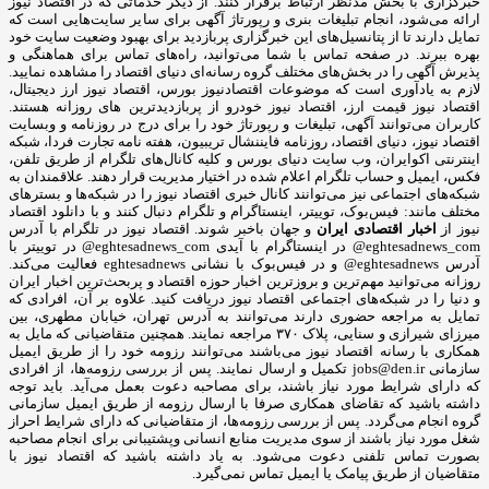
خبرگزاری با بخش مدنظر ارتباط برقرار کنند. از دیگر خدماتی که در اقتصاد نیوز
ارائه می‌شود، انجام تبلیغات بنری و رپورتاژ آگهی برای سایر سایت‌هایی است که
تمایل دارند تا از پتانسیل‌های این خبرگزاری پربازدید برای بهبود وضعیت سایت خود
بهره ببرند. در صفحه تماس با شما می‌توانید، راه‌های تماس برای هماهنگی و
پذیرش آگهی را در بخش‌های مختلف گروه رسانه‌ای دنیای اقتصاد را مشاهده نمایید.
لازم به یادآوری است که موضوعات اقتصادنیوز بورس، اقتصاد نیوز ارز دیجیتال،
اقتصاد نیوز قیمت ارز، اقتصاد نیوز خودرو از پربازدیدترین های روزانه هستند.
کاربران می‌توانند آگهی، تبلیغات و رپورتاژ خود را برای درج در روزنامه و وبسایت
اقتصاد نیوز، دنیای اقتصاد، روزنامه فایننشال تریبیون، هفته نامه تجارت فردا، شبکه
اینترنتی اکوایران، وب سایت دنیای بورس و کلیه کانال‌های تلگرام از طریق تلفن،
فکس، ایمیل و حساب تلگرام اعلام شده در اختیار مدیریت قرار دهند. علاقمندان به
شبکه‎‌های اجتماعی نیز می‌توانند کانال خبری اقتصاد نیوز را در شبکه‌ها و بسترهای
مختلف مانند: فیس‌بوک، توییتر، اینستاگرام و تلگرام دنبال کنند و با دانلود اقتصاد
نیوز از
اخبار اقتصادی ایران
و جهان باخبر شوند. اقتصاد نیوز در تلگرام با آدرس
eghtesadnews_com@ در اینستاگرام با آیدی eghtesadnews_com@ در توییتر با
آدرس eghtesadnews@ و در فیس‌بوک با نشانی eghtesadnews فعالیت می‌کند.
روزانه می‌توانید مهم‌ترین و بروزترین اخبار حوزه اقتصاد و پربحث‌ترین اخبار ایران
و دنیا را در شبکه‌های اجتماعی اقتصاد نیوز دریافت کنید. علاوه بر آن، افرادی که
تمایل به مراجعه حضوری دارند می‌توانند به آدرس تهران، خیابان مطهری، بین
میرزای شیرازی و سنایی، پلاک ۳۷۰ مراجعه نمایند. همچنین متقاضیانی که مایل به
همکاری با رسانه‌ اقتصاد نیوز می‌باشند می‌توانند رزومه خود را از طریق ایمیل
سازمانی jobs@den.ir تکمیل و ارسال نمایند. پس از بررسی رزومه‌ها، از افرادی
که دارای شرایط مورد نیاز باشند، برای مصاحبه دعوت بعمل می‌آید. باید توجه
داشته باشید که تقاضای همکاری صرفا با ارسال رزومه از طریق ایمیل سازمانی
گروه انجام می‌گردد. پس از بررسی رزومه‌ها، از متقاضیانی که دارای شرایط احراز
شغل مورد نیاز باشند از سوی مدیریت منابع انسانی وپشتیبانی برای انجام مصاحبه
بصورت تماس تلفنی دعوت می‌شود. به یاد داشته باشید که اقتصاد نیوز با
متقاضیان از طریق پیامک یا ایمیل تماس نمی‌گیرد.