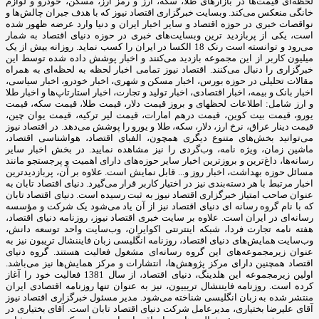
لحظه‌ای قیمت‌ها در بازارهای طلا، سکه، ارز و رمز ارز، مسکن، خودرو و لوازم
خانگی منعکس می‌کند. وبسایت خبرگزاری اقتصاد نیوز که با هدف جبران چالش‌ها و
نواقصات خبری در حوزه اقتصاد و سایر اخبار ایران و دنیا وارد عرضه ظهور شده
است، یکی از پربازدید ترین وبسایت‌های خبری در حوزه دنیای اقتصاد به شمار
می‌رود و توانسته است رنک 18 الکسا در ایران را کسب نماید. روزانه بیش از یک
میلیون کاربر از این مجموعه بازدید می‌کنند و اخبار پوشش داده شده توسط این
خبرگزاری را دنبال می‌کنند. اقتصاد نیوز تمامی اخبار لحظه به لحظه‌ای به همراه
مقالات تحلیلی در حوزه بورس، اخبار مسکن و شهری، اخبار خودرو، اخبار سیاسی،
اخبار بانک و بیمه، اخبار اقتصادی، اخبار تولید و تجارت، اخبار استارتاپ‌ها و اخبار طلا
و ارز شامل: اطلاعات لحظهای و بروز قیمت دلار، قیمت طلا، قیمت سکه، قیمت
یورو، قیمت بیت کوین، قیمت درهم امارات، قیمت لیر ترکیه، قیمت یوان چین،
قیمت دینار عراق، نرخ ارز، دلار، سکه، طلا و یورو را پوشش می‌دهد. در اقتصاد نیوز
می‌توانید بخش‌های متنوع دیگری همچون، الفبای اقتصاد، هواشناسی اقتصاد،
ماشین زمان، ویژه نامه، وب‌گردی را نیز مشاهده نمایید. در بخش اخبار سایر
رسانه‌ها، داغ‌ترین و بروزترین اخبار سایر حوزه‌های دارای اهمیت و پرجستجو مانند
مسائل حوزه بهداشت، اخبار روز و... قابل نمایش است. علاوه بر آن، پربازدیدترین
اخبار مرتبط با هر دسته‌بندی نیز در اختیار کاربر قرار می‌گیرد. دنیای اقتصاد تابان به
عنوان صاحب امتیاز خبرگزاری اقتصاد نیوز به ثبت رسیده است. دنیای اقتصاد تابان
که با نام گروه رسانه ای دنیای اقتصاد نیز از آن یاد می‌شود یک شرکت و مؤسسه
رسانه‌ای در ایران است. علاوه بر سایت خبری اقتصاد نیوز، روزنامه دنیای اقتصاد،
هفته ‌نامه تجارت فردا، شبکه اینترنتی اکوایران، وب‌سایت واحد توسعه دانش،
وب‌سایت همایش‌های دنیای اقتصاد، روزنامه انگلیسی ‌زبان فایننشال تریبون نیز به
عنوان زیرمجموعه‌های این گروه رسانه‌ای مشغول فعالیت هستند. گروه دنیای
اقتصاد همچنین دارای مرکز پژوهش‌ها، انتشارات و مرکز همایش‌ها نیز می‌باشد.
اولین زیرمجموعه این هلدینگ، دنیای اقتصاد، از سال 1381 فعالیت خود را آغاز
کرده است. روزنامه فایننشال تریبیون، نیز به عنوان تنها روزنامه اقتصادی ایران
منتشر شده به زبان انگلیسی شناخته می‌شود. مدیر مسئول خبرگزاری اقتصاد نیوز
آقای علیرضا بختیاری، مدیرعامل شرکت دنیای اقتصاد تابان است. آقای بختیاری در