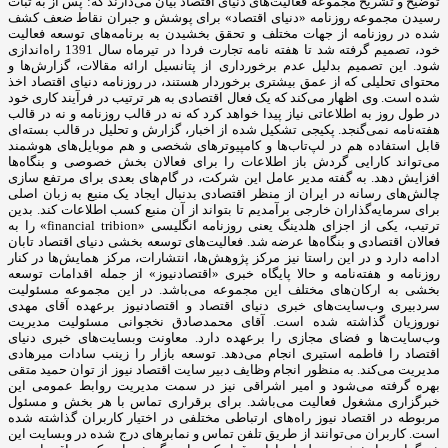
توضیح و تشریح مجموعه فعالیت‌های دنیای اقتصاد بیان می‌دارند که: پس از به ثبات
رسیدن مجموعه روزنامه «دنیای اقتصاد» برای پوشش و جبران نقاط ضعف کشف
شده در روزنامه از جهات مختلف و تحقق بخشیدن به برنامه‌های توسعه فعالیت
خود، تصمیم گرفته شد تا هفته نامه تجارت فردا در تیرماه سال 1391 راه‌اندازی
شود. این تصمیم بدلیل عدم برخورداری از پتانسیل ارائه مقالات، گزارش‌ها و
محتوای تحلیلی که از عمق بیشتری برخوردار هستند، در روزنامه دنیای اقتصاد اخذ
شده است. وی اظهار می‌کند که یک فعال اقتصادی به هر ترتیب در فرآیند کاری خود
در طول روز به اطلاعاتی نیاز پیدا خواهد کرد که نه در قالب روزنامه و نه در قالب
هفته‌نامه نمی‌گنجد. پکیجی تشکیل شده از اخبار، گزارش و تحلیل در قالب بسته‌ای
قابل استفاده هم در لپ‌تاب‌ها و کامپیوترهای شخصی و هم موبایل‌های هوشمند
می‌تواند کارایی گردش باز اطلاعات را برای فعالان بخش خصوصی و بنگاه‌ها
افزایش دهد. به گفته مدیر عامل این شرکت، در گام‌های بعدی برای مرتفع سازی
چالش‌های رسانه در ایران از منظر اقتصادی بدنبال ایجاد یک منبع به زبان اصلی
برای سرمایه‌گذاران خارجی برآمدیم تا بتواند از آن منبع کسب اطلاعات کند. بدین
ترتیب، یکی از اجزای هلدینگ یعنی روزنامه انگلیسی «financial tribion» را به
فعالان اقتصادی و بنگاه‌ها عرضه شد. فعالیت‌های توسعه بخشی دنیای اقتصاد تابان
ادامه دارد و در این راستا نیز مرکز پژوهش‌ها، انتشارات، مرکز همایش‌ها در کنار
روزنامه و هفته‌نامه و حالا پایگاه خبری «اقتصادنیوز» از جمله اقدامات توسعه
بخشی به ارکان‌های مختلف این مجموعه می‌باشد. در این مجموعه مسئولیت
سردبیری وب‌سایت‌های خبری دنیای اقتصاد و اقتصادنیوز برعهده آقای مهدی
نوروزیان گذاشته شده است. آقای محمدصادق نخجوانی مسئولیت مدیریت
وب‌سایت‌ها و فضای مجازی را برعهده دارد. معاونت وبسایت‌های خبری دنیای
اقتصاد را فاطمه استیری انجام می‌دهد. توسعه بازار را زینب سادات میرهادی
مدیریت می‌کند. به منظور انجام وظایف دبیر سایت اقتصاد نیوز از توان حمید متقی
بهره گرفته می‌شود و امیر اشراقی نیز در سمت مدیریت روابط عمومی این
خبرگزاری مشغول فعالیت می‌باشد. برای برقراری تماس با هر بخش و مسئول
مربوطه در اقتصاد نیوز راه‌های ارتباطی مختلفی در اختیار کاربران گذاشته شده
است. کاربران می‌توانند از طریق تلفن تماس و نمابرهای درج شده در وبسایت این