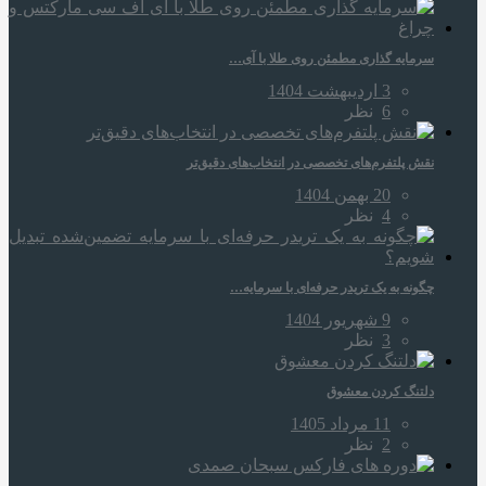
سرمایه‌ گذاری مطمئن روی طلا با آی…
3 اردیبهشت 1404
6
نظر
نقش پلتفرم‌های تخصصی در انتخاب‌های دقیق‌تر
20 بهمن 1404
4
نظر
چگونه به یک تریدر حرفه‌ای با سرمایه…
9 شهریور 1404
3
نظر
دلتنگ کردن معشوق
11 مرداد 1405
2
نظر