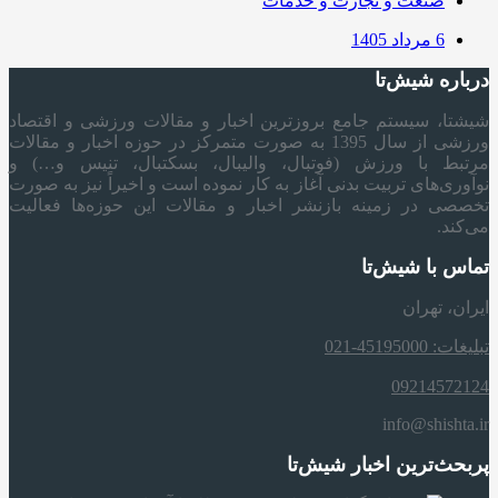
صنعت و تجارت و خدمات
6 مرداد 1405
درباره شیش‌تا
شیشتا، سیستم جامع بروزترین اخبار و مقالات ورزشی و اقتصاد
ورزشی از سال 1395 به صورت متمرکز در حوزه اخبار و مقالات
مرتبط با ورزش (فوتبال، والیبال، بسکتبال، تنیس و…) و
نوآوری‌های تربیت بدنی آغاز به کار نموده است و اخیراً نیز به صورت
تخصصی در زمینه بازنشر اخبار و مقالات این حوزه‌ها فعالیت
می‌کند.
تماس با شیش‌تا
ایران، تهران
تبلیغات: 45195000-021
09214572124
info@shishta.ir
پربحث‌ترین اخبار شیش‌تا