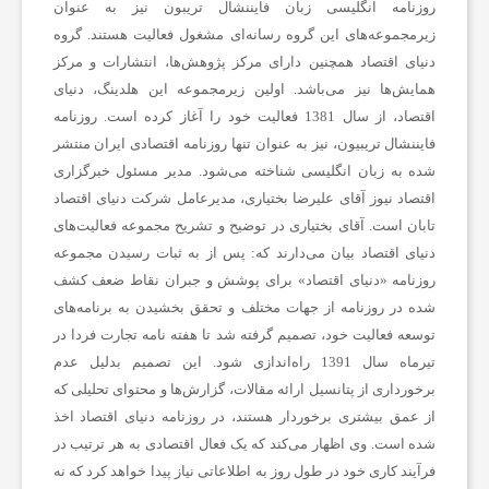
روزنامه انگلیسی ‌زبان فایننشال تریبون نیز به عنوان
زیرمجموعه‌های این گروه رسانه‌ای مشغول فعالیت هستند. گروه
دنیای اقتصاد همچنین دارای مرکز پژوهش‌ها، انتشارات و مرکز
همایش‌ها نیز می‌باشد. اولین زیرمجموعه این هلدینگ، دنیای
اقتصاد، از سال 1381 فعالیت خود را آغاز کرده است. روزنامه
فایننشال تریبیون، نیز به عنوان تنها روزنامه اقتصادی ایران منتشر
شده به زبان انگلیسی شناخته می‌شود. مدیر مسئول خبرگزاری
اقتصاد نیوز آقای علیرضا بختیاری، مدیرعامل شرکت دنیای اقتصاد
تابان است. آقای بختیاری در توضیح و تشریح مجموعه فعالیت‌های
دنیای اقتصاد بیان می‌دارند که: پس از به ثبات رسیدن مجموعه
روزنامه «دنیای اقتصاد» برای پوشش و جبران نقاط ضعف کشف
شده در روزنامه از جهات مختلف و تحقق بخشیدن به برنامه‌های
توسعه فعالیت خود، تصمیم گرفته شد تا هفته نامه تجارت فردا در
تیرماه سال 1391 راه‌اندازی شود. این تصمیم بدلیل عدم
برخورداری از پتانسیل ارائه مقالات، گزارش‌ها و محتوای تحلیلی که
از عمق بیشتری برخوردار هستند، در روزنامه دنیای اقتصاد اخذ
شده است. وی اظهار می‌کند که یک فعال اقتصادی به هر ترتیب در
فرآیند کاری خود در طول روز به اطلاعاتی نیاز پیدا خواهد کرد که نه