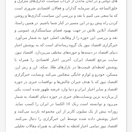
های دولتی و در امان ماندن از گرداب سیاست گذاری‌های متزلزل و
ا
خلق‌الساعه برای سرمایه گذاران و فعالان اقتصادی ضروری است
که ما سعی می کنیم با نقد و بررسی این سیاست گذاری‌ها و روشن
کردن راه پیش رو در این مسیر در کنار شما باشیم. در همین راستا،
ت
اقتصاد آنلاین تلاش در جهت بهبود فضای سیاستگذاری عمومی و
نقد و بررسی این حوزه را از وظایف اصلی خود به شمار می‌آورد.
س
خبرگزاری اقتصاد نیوز یک گروه رسانه‌ای است که به پوشش اخبار
دنیای اقتصاد در دسته‌ها و حوزه‌های مختلف می‌پردازد. اقتصاد نیوز،
سایت مرجع اقتصاد ایران، آخرین اخبار اقتصادی را همراه با
ا
پوشش لحظه‌ای قیمت‌ها در بازارهای طلا، سکه، ارز و رمز ارز،
مسکن، خودرو و لوازم خانگی منعکس می‌کند. وبسایت خبرگزاری
ی
اقتصاد نیوز که با هدف جبران چالش‌ها و نواقصات خبری در حوزه
اقتصاد و سایر اخبار ایران و دنیا وارد عرضه ظهور شده است، یکی
از پربازدید ترین وبسایت‌های خبری در حوزه دنیای اقتصاد به شمار
ر
می‌رود و توانسته است رنک 18 الکسا در ایران را کسب نماید.
روزانه بیش از یک میلیون کاربر از این مجموعه بازدید می‌کنند و
اخبار پوشش داده شده توسط این خبرگزاری را دنبال می‌کنند.
اقتصاد نیوز تمامی اخبار لحظه به لحظه‌ای به همراه مقالات تحلیلی