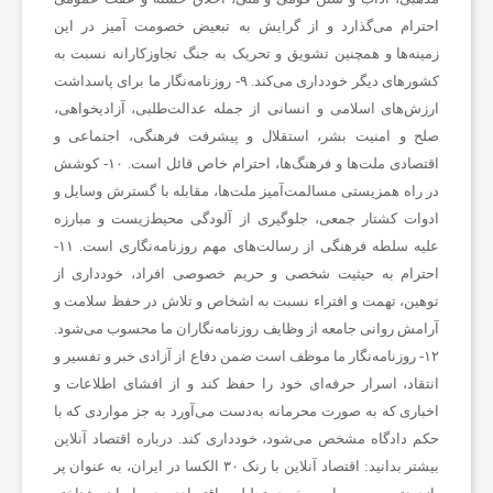
ی
احترام می‌گذارد و از گرایش به تبعیض خصومت آمیز در این
زمینه‌ها و همچنین تشویق و تحریک به جنگ تجاوزکارانه نسبت به
کشورهای دیگر خودداری می‌کند. ۹- روزنامه‌نگار ما برای پاسداشت
،
ارزش‌های اسلامی و انسانی از جمله عدالت‌طلبی، آزادیخواهی،
صلح و امنیت بشر، استقلال و پیشرفت فرهنگی، اجتماعی و
س
اقتصادی ملت‌ها و فرهنگ‌ها، احترام خاص قائل است. ۱۰- کوشش
در راه همزیستی مسالمت‌آمیز ملت‌ها، مقابله با گسترش وسایل و
ادوات کشتار جمعی، جلوگیری از آلودگی محیط‌زیست و مبارزه
ل
علیه سلطه فرهنگی از رسالت‌های مهم روزنامه‌نگاری است. ۱۱-
احترام به حیثیت شخصی و حریم خصوصی افراد، خودداری از
ا
توهین، تهمت و افتراء نسبت به اشخاص و تلاش در حفظ سلامت و
آرامش روانی جامعه از وظایف روزنامه‌نگاران ما محسوب می‌شود.
م
۱۲- روزنامه‌نگار ما موظف است ضمن دفاع از آزادی خبر و تفسیر و
انتقاد، اسرار حرفه‌ای خود را حفظ کند و از افشای اطلاعات و
اخباری که به صورت محرمانه به‌دست می‌آورد به جز مواردی که با
ت
حکم دادگاه مشخص می‌شود، خودداری کند.
درباره اقتصاد آنلاین
بیشتر بدانید:
اقتصاد آنلاین با رنک ۳۰ الکسا در ایران، به عنوان پر
ص