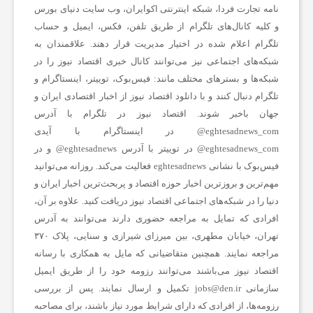
نامه تجارت فردا، شبکه اینترنتی اکوایران، وب سایت دنیای بورس
و کلیه کانال‌های تلگرام از طریق تلفن، فکس، ایمیل و حساب
تلگرام اعلام شده در اختیار مدیریت قرار دهند. علاقمندان به
شبکه‎‌های اجتماعی نیز می‌توانند کانال خبری اقتصاد نیوز را در
شبکه‌ها و بسترهای مختلف مانند: فیس‌بوک، توییتر، اینستاگرام و
تلگرام دنبال کنند و با دانلود اقتصاد نیوز از
اخبار اقتصادی ایران
و
جهان باخبر شوند. اقتصاد نیوز در تلگرام با آدرس
eghtesadnews_com@ در اینستاگرام با آیدی
eghtesadnews_com@ در توییتر با آدرس eghtesadnews@ و در
فیس‌بوک با نشانی eghtesadnews فعالیت می‌کند. روزانه می‌توانید
مهم‌ترین و بروزترین اخبار حوزه اقتصاد و پربحث‌ترین اخبار ایران و
دنیا را در شبکه‌های اجتماعی اقتصاد نیوز دریافت کنید. علاوه بر آن،
افرادی که تمایل به مراجعه حضوری دارند می‌توانند به آدرس
تهران، خیابان مطهری، بین میرزای شیرازی و سنایی، پلاک ۳۷۰
مراجعه نمایند. همچنین متقاضیانی که مایل به همکاری با رسانه‌
اقتصاد نیوز می‌باشند می‌توانند رزومه خود را از طریق ایمیل
سازمانی jobs@den.ir تکمیل و ارسال نمایند. پس از بررسی
رزومه‌ها، از افرادی که دارای شرایط مورد نیاز باشند، برای مصاحبه