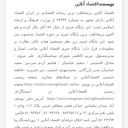
نویسنده:
اقتصاد آنلاین
و
اقتصاد آنلاین پرمخاطب ترین رسانه اقتصادی در ایران
اقتصاد
آنلاین دارای مجوز به شماره ۷۴۳۳۴ از وزارت فرهنگ و ارشاد
ر
اسلامی است.
این پایگاه خبری از سال ۸۹ آغاز بکار کرده و هم
اکنون پرمخاطب ترین پایگاه خبری در حوزه اقتصاد محسوب می
ز
شود. این پایگاه خبری زیر نظر مستقیم هیات عالی نظارت بر
مطبوعات قرار دارد.
پایگاه خبری اقتصاد آنلاین
صاحب امتیاز و
مدیرمسئول:
مریم کاظمی
شورای سیاستگذاری:
علی مروی /
ش
صادق الحسینی / سعید عباسیان / هاشم آردم
سردبیر:
سعید
عباسیان
مدیر بازرگانی:
محمدمهدی حسینی
دبیر تحریریه:
عاطفه
ی
حسینی
اقتصادآنلاین در شبکه‌های مجازی:
صفحه رسمی
اقتصادآنلاین در توییتر:
https://twitter.com/eghtesad_online
صفحه
ت
رسمی اقتصادآنلاین در اینستاگرام:
https://www.instagram.com/eghtesadonline_
آدرس دفتر: یوسف
آباد. میدان سلماس. خیابان فتحی شقاقی غربی. پلاک ۱۱۶. واحد ۱
غ
تلفن دفتر مرکزی: ۱۳ و ۸۸۲۲۵۶۱۲ - ۸۶۰۹۳۶۲۸ - ۸۶۰۹۳۷۸۶ فکس:
۸۸۰۲۳۶۹۳
آیین نامه اخلاق حرفه‌ای اقتصاد آنلاین
۱- روزنامه‌نگار ما
ذ
به واقعیت‌های عینی توجه می‌کند و اخبار صحیح و دقیق و تفسیرهای