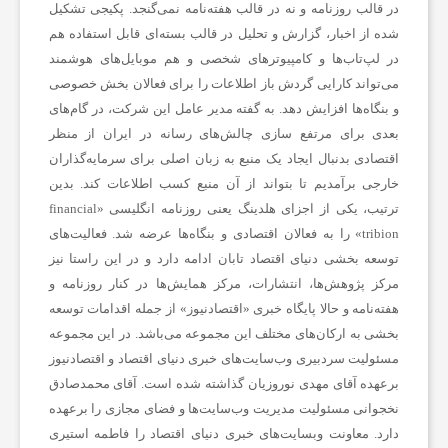
در قالب روزنامه و نه در قالب هفته‌نامه نمی‌گنجد. پکیجی تشکیل
شده از اخبار، گزارش و تحلیل در قالب بسته‌ای قابل استفاده هم
در لپ‌تاب‌ها و کامپیوترهای شخصی و هم موبایل‌های هوشمند
می‌تواند کارایی گردش باز اطلاعات را برای فعالان بخش خصوصی
و بنگاه‌ها افزایش دهد. به گفته مدیر عامل این شرکت، در گام‌های
بعدی برای مرتفع سازی چالش‌های رسانه در ایران از منظر
اقتصادی بدنبال ایجاد یک منبع به زبان اصلی برای سرمایه‌گذاران
خارجی برآمدیم تا بتواند از آن منبع کسب اطلاعات کند. بدین
ترتیب، یکی از اجزای هلدینگ یعنی روزنامه انگلیسی «financial
tribion» را به فعالان اقتصادی و بنگاه‌ها عرضه شد. فعالیت‌های
توسعه بخشی دنیای اقتصاد تابان ادامه دارد و در این راستا نیز
مرکز پژوهش‌ها، انتشارات، مرکز همایش‌ها در کنار روزنامه و
هفته‌نامه و حالا پایگاه خبری «اقتصادنیوز» از جمله اقدامات توسعه
بخشی به ارکان‌های مختلف این مجموعه می‌باشد. در این مجموعه
مسئولیت سردبیری وب‌سایت‌های خبری دنیای اقتصاد و اقتصادنیوز
برعهده آقای مهدی نوروزیان گذاشته شده است. آقای محمدصادق
نخجوانی مسئولیت مدیریت وب‌سایت‌ها و فضای مجازی را برعهده
دارد. معاونت وبسایت‌های خبری دنیای اقتصاد را فاطمه استیری