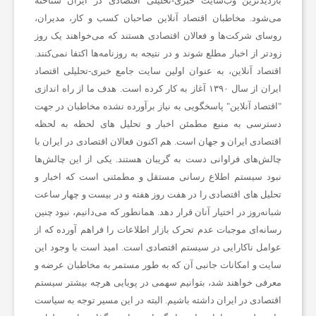
بازدیدترین وب‌سایت خبری-تحلیلی اقتصادی در ایران شناخته
می‌شود. مخاطبان اقتصاد آنلاین صاحبان کسب و کار، مدیران،
روسای شرکت‌ها و فعالان اقتصادی هستند که می‌خواهند یک روز
ن
زودتر از اخبار مطلع شوند و در نتیجه به روزنامه‌ها اکتفا نمی‌کنند.
اقتصاد آنلاین، به عنوان اولین سایت جامع خبری-تحلیلی اقتصاد
ع
ایران از سال ۱۳۹۰ آغاز به کار کرده است. هدف ما از راه اندازی
"
اقتصاد آنلاین
" پاسخگویی به نیاز برآورده نشده مخاطبان در جهت
ت
دسترسی به منبع مطمئن اخبار و تحلیل های لحظه به لحظه
اقتصادی ایران و جهان است. هم اکنون فعالان اقتصادی در ایران با
چالش‌های فراوانی دست به گریبان هستند. یکی از این چالش‌ها
و
نبود سیستم اطلاع رسانی مستقل و مطمئنی است که اخبار و
تحلیل های اقتصادی را در هفت روز هفته و در بیست و چهار ساعت
خ
شبانه‌روز در اختیار آنان قرار دهد. همانطور که می‌دانیم، نبود چنین
رسانه‌ای موجبات عدم تحرک بازار اطلاعات را فراهم آورده که از
عوامل ناکارایی در سیستم اقتصادی است. امید است با وجود این
د
سایت و امکانات جانبی آن که به طور مستمر به مخاطبان عرضه و
معرفی خواهند شد، بتوانیم سهمی در پویایی هرچه بیشتر سیستم
م
اقتصادی در ایران داشته باشیم. البته در این مسیر توجه به سیاست