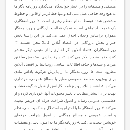
منطقی و منصفانه را در اختیار خوانندگان می‌گذارد. روزنامه نگار ما
به هیچ وجه جناحی عمل نمی کند و تنها خط قرمز او قانون و خطوط
ی
مشخص شده توسط مقام معظم رهبری است. ۲- روزنامه‌نگاری
یک خدمت اجتماعی است، نه یک فعالیت بازرگانی و روزنامه‌نگار
ه
همواره براساس وجدان اخلاق عمل می‌کند. در این راستا بخش
خبر و بخش بازرگانی در اقتصاد آنلاین کاملا مجزا هستند. ۳-
،
روزنامه‌نگاران اقتصاد آنلاین اگر اخباری را از منبعی دیگر منتشر
کنند، حتما منبع را ذکر می کنند. ۴- سرقت ادبی، مخدوش ساختن
متن‌ها و سندها و حذف اطلاعات اساسی رویدادها در اقتصاد آنلاین
پ
مطرود است. ۵- روزنامه‌نگار ما از پذیرش هرگونه پاداش مادی
برای پیش‌برد مقاصد خصوصی مغایر با مصالح عمومی، خودداری
ز
می‌کند. ۶- اقتصاد آنلاین و روزنامه نگارانش از قبول هرگونه فشار و
تهدید برای انتشار مطالب یا تغییر محتویات آنها، خودداری کرده و از
خط‌مشی عمومی رسانه و اصول شرافت حرفه ای خویش تبعیت
ش
می‌کند. ۷- روزنامه‌نگار ما با احترام به استقلال و حاکمیت ملی، نظم
و امنیت عمومی و مصالح همگانی از اصول شرافت حرفه‌ای
ک
خویشتن تبعیت می‌کند. ۸- روزنامه‌نگار ما به اصول دینی و معتقدات
مذهبی، آداب و سنن قومی و ملی، اخلاق حسنه و عفت عمومی