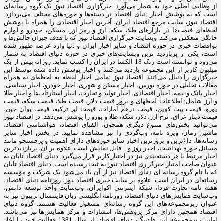
از وظایف اصلی خود به شمار می‌آورد. خبرگزاری اقتصاد نیوز یک گروه رسانه‌ای
است که به پوشش اخبار دنیای اقتصاد در دسته‌ها و حوزه‌های مختلف می‌پردازد.
اقتصاد نیوز، سایت مرجع اقتصاد ایران، آخرین اخبار اقتصادی را همراه با پوشش
لحظه‌ای قیمت‌ها در بازارهای طلا، سکه، ارز و رمز ارز، مسکن، خودرو و لوازم
خانگی منعکس می‌کند. وبسایت خبرگزاری اقتصاد نیوز که با هدف جبران چالش‌ها و
نواقصات خبری در حوزه اقتصاد و سایر اخبار ایران و دنیا وارد عرضه ظهور شده
است، یکی از پربازدید ترین وبسایت‌های خبری در حوزه دنیای اقتصاد به شمار
می‌رود و توانسته است رنک 18 الکسا در ایران را کسب نماید. روزانه بیش از یک
میلیون کاربر از این مجموعه بازدید می‌کنند و اخبار پوشش داده شده توسط این
خبرگزاری را دنبال می‌کنند. اقتصاد نیوز تمامی اخبار لحظه به لحظه‌ای به همراه
مقالات تحلیلی در حوزه بورس، اخبار مسکن و شهری، اخبار خودرو، اخبار سیاسی،
اخبار بانک و بیمه، اخبار اقتصادی، اخبار تولید و تجارت، اخبار استارتاپ‌ها و اخبار طلا
و ارز شامل: اطلاعات لحظهای و بروز قیمت دلار، قیمت طلا، قیمت سکه، قیمت
یورو، قیمت بیت کوین، قیمت درهم امارات، قیمت لیر ترکیه، قیمت یوان چین،
قیمت دینار عراق، نرخ ارز، دلار، سکه، طلا و یورو را پوشش می‌دهد. در اقتصاد نیوز
می‌توانید بخش‌های متنوع دیگری همچون، الفبای اقتصاد، هواشناسی اقتصاد،
ماشین زمان، ویژه نامه، وب‌گردی را نیز مشاهده نمایید. در بخش اخبار سایر
رسانه‌ها، داغ‌ترین و بروزترین اخبار سایر حوزه‌های دارای اهمیت و پرجستجو مانند
مسائل حوزه بهداشت، اخبار روز و... قابل نمایش است. علاوه بر آن، پربازدیدترین
اخبار مرتبط با هر دسته‌بندی نیز در اختیار کاربر قرار می‌گیرد. دنیای اقتصاد تابان به
عنوان صاحب امتیاز خبرگزاری اقتصاد نیوز به ثبت رسیده است. دنیای اقتصاد تابان
که با نام گروه رسانه ای دنیای اقتصاد نیز از آن یاد می‌شود یک شرکت و مؤسسه
رسانه‌ای در ایران است. علاوه بر سایت خبری اقتصاد نیوز، روزنامه دنیای اقتصاد،
هفته ‌نامه تجارت فردا، شبکه اینترنتی اکوایران، وب‌سایت واحد توسعه دانش،
وب‌سایت همایش‌های دنیای اقتصاد، روزنامه انگلیسی ‌زبان فایننشال تریبون نیز به
عنوان زیرمجموعه‌های این گروه رسانه‌ای مشغول فعالیت هستند. گروه دنیای
اقتصاد همچنین دارای مرکز پژوهش‌ها، انتشارات و مرکز همایش‌ها نیز می‌باشد.
اولین زیرمجموعه این هلدینگ، دنیای اقتصاد، از سال 1381 فعالیت خود را آغاز