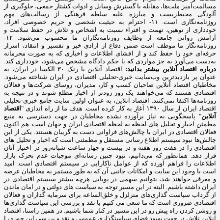
مسالمت‌آمیز ملت‌ها، مقابله با گسترش وسایل و ادوات کشتار جمعی، جلوگیری از
آلودگی محیط‌زیست و مبارزه علیه سلطه فرهنگی از رسالت‌های مهم
روزنامه‌نگاری است. ۱۱- احترام به حیثیت شخصی و حریم خصوصی افراد،
خودداری از توهین، تهمت و افتراء نسبت به اشخاص و تلاش در حفظ سلامت و
آرامش روانی جامعه از وظایف روزنامه‌نگاران ما محسوب می‌شود. ۱۲-
روزنامه‌نگار ما موظف است ضمن دفاع از آزادی خبر و تفسیر و انتقاد، اسرار
حرفه‌ای خود را حفظ کند و از افشای اطلاعات و اخباری که به صورت محرمانه
به‌دست می‌آورد به جز مواردی که با حکم دادگاه مشخص می‌شود، خودداری کند.
درباره اقتصاد آنلاین بیشتر بدانید:
اقتصاد آنلاین با رنک ۳۰ الکسا در ایران، به
عنوان پر بازدیدترین وب‌سایت خبری-تحلیلی اقتصادی در ایران شناخته می‌شود.
مخاطبان اقتصاد آنلاین صاحبان کسب و کار، مدیران، روسای شرکت‌ها و فعالان
اقتصادی هستند که می‌خواهند یک روز زودتر از اخبار مطلع شوند و در نتیجه به
روزنامه‌ها اکتفا نمی‌کنند. اقتصاد آنلاین، به عنوان اولین سایت جامع خبری-تحلیلی
اقتصاد ایران از سال ۱۳۹۰ آغاز به کار کرده است. هدف ما از راه اندازی "
اقتصاد
آنلاین
" پاسخگویی به نیاز برآورده نشده مخاطبان در جهت دسترسی به منبع
مطمئن اخبار و تحلیل های لحظه به لحظه اقتصادی ایران و جهان است. هم اکنون
فعالان اقتصادی در ایران با چالش‌های فراوانی دست به گریبان هستند. یکی از این
چالش‌ها نبود سیستم اطلاع رسانی مستقل و مطمئنی است که اخبار و تحلیل های
اقتصادی را در هفت روز هفته و در بیست و چهار ساعت شبانه‌روز در اختیار آنان
قرار دهد. همانطور که می‌دانیم، نبود چنین رسانه‌ای موجبات عدم تحرک بازار
اطلاعات را فراهم آورده که از عوامل ناکارایی در سیستم اقتصادی است. امید
است با وجود این سایت و امکانات جانبی آن که به طور مستمر به مخاطبان عرضه
و معرفی خواهند شد، بتوانیم سهمی در پویایی هرچه بیشتر سیستم اقتصادی در
ایران داشته باشیم. البته در این مسیر توجه به سیاست های دولتی و در امان ماندن
از گرداب سیاست گذاری‌های متزلزل و خلق‌الساعه برای سرمایه گذاران و فعالان
اقتصادی ضروری است که ما سعی می کنیم با نقد و بررسی این سیاست گذاری‌ها
و روشن کردن راه پیش رو در این مسیر در کنار شما باشیم. در همین راستا، اقتصاد
آنلاین تلاش در جهت بهبود فضای سیاستگذاری عمومی و نقد و بررسی این حوزه را