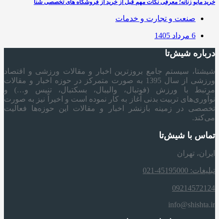
خرید مایو زنانه؛ معرفی نکات مهم قبل از خرید از فروشگاه های تخصصی شنا
صنعت و تجارت و خدمات
6 مرداد 1405
درباره شیش‌تا
شیشتا، سیستم جامع بروزترین اخبار و مقالات ورزشی و اقتصاد
ورزشی از سال 1395 به صورت متمرکز در حوزه اخبار و مقالات
مرتبط با ورزش (فوتبال، والیبال، بسکتبال، تنیس و…) و
نوآوری‌های تربیت بدنی آغاز به کار نموده است و اخیراً نیز به صورت
تخصصی در زمینه بازنشر اخبار و مقالات این حوزه‌ها فعالیت
می‌کند.
تماس با شیش‌تا
ایران، تهران
تبلیغات: 45195000-021
09214572124
info@shishta.ir