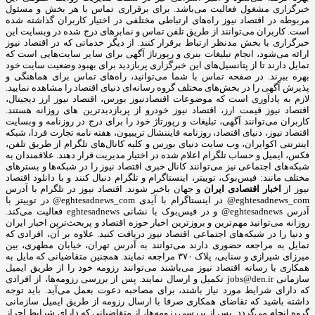
خبرگزاری مشغول فعالیت می‌باشد. برای برقراری تماس با هر بخش و مسئول
مربوطه در اقتصاد نیوز راه‌های ارتباطی مختلفی در اختیار کاربران گذاشته شده
است. کاربران می‌توانند از طریق تلفن تماس و نمابرهای درج شده در وبسایت این
خبرگزاری با بخش مدنظر ارتباط برقرار کنند. از دیگر خدماتی که در اقتصاد نیوز
ارائه می‌شود، انجام تبلیغات بنری و رپورتاژ آگهی برای سایر سایت‌هایی است که
تمایل دارند تا از پتانسیل‌های این خبرگزاری پربازدید برای بهبود وضعیت سایت خود
بهره ببرند. در صفحه تماس با شما می‌توانید، راه‌های تماس برای هماهنگی و
پذیرش آگهی را در بخش‌های مختلف گروه رسانه‌ای دنیای اقتصاد را مشاهده نمایید.
لازم به یادآوری است که موضوعات اقتصادنیوز بورس، اقتصاد نیوز ارز دیجیتال،
اقتصاد نیوز قیمت ارز، اقتصاد نیوز خودرو از پربازدیدترین های روزانه هستند.
کاربران می‌توانند آگهی، تبلیغات و رپورتاژ خود را برای درج در روزنامه و وبسایت
اقتصاد نیوز، دنیای اقتصاد، روزنامه فایننشال تریبیون، هفته نامه تجارت فردا، شبکه
اینترنتی اکوایران، وب سایت دنیای بورس و کلیه کانال‌های تلگرام از طریق تلفن،
فکس، ایمیل و حساب تلگرام اعلام شده در اختیار مدیریت قرار دهند. علاقمندان به
شبکه‎‌های اجتماعی نیز می‌توانند کانال خبری اقتصاد نیوز را در شبکه‌ها و بسترهای
مختلف مانند: فیس‌بوک، توییتر، اینستاگرام و تلگرام دنبال کنند و با دانلود اقتصاد
نیوز از
اخبار اقتصادی ایران
و جهان باخبر شوند. اقتصاد نیوز در تلگرام با آدرس
eghtesadnews_com@ در اینستاگرام با آیدی eghtesadnews_com@ در توییتر با
آدرس eghtesadnews@ و در فیس‌بوک با نشانی eghtesadnews فعالیت می‌کند.
روزانه می‌توانید مهم‌ترین و بروزترین اخبار حوزه اقتصاد و پربحث‌ترین اخبار ایران
و دنیا را در شبکه‌های اجتماعی اقتصاد نیوز دریافت کنید. علاوه بر آن، افرادی که
تمایل به مراجعه حضوری دارند می‌توانند به آدرس تهران، خیابان مطهری، بین
میرزای شیرازی و سنایی، پلاک ۳۷۰ مراجعه نمایند. همچنین متقاضیانی که مایل به
همکاری با رسانه‌ اقتصاد نیوز می‌باشند می‌توانند رزومه خود را از طریق ایمیل
سازمانی jobs@den.ir تکمیل و ارسال نمایند. پس از بررسی رزومه‌ها، از افرادی
که دارای شرایط مورد نیاز باشند، برای مصاحبه دعوت بعمل می‌آید. باید توجه
داشته باشید که تقاضای همکاری صرفا با ارسال رزومه از طریق ایمیل سازمانی
گروه انجام می‌گردد. پس از بررسی رزومه‌ها، از متقاضیانی که دارای شرایط احراز