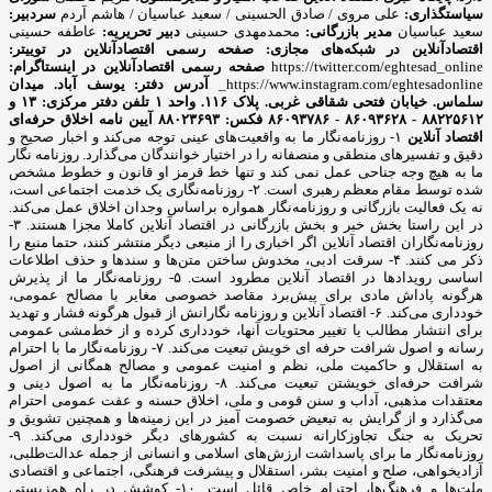
سیاستگذاری:
علی مروی / صادق الحسینی / سعید عباسیان / هاشم آردم
سردبیر:
سعید عباسیان
مدیر بازرگانی:
محمدمهدی حسینی
دبیر تحریریه:
عاطفه حسینی
اقتصادآنلاین در شبکه‌های مجازی:
صفحه رسمی اقتصادآنلاین در توییتر:
https://twitter.com/eghtesad_online
صفحه رسمی اقتصادآنلاین در اینستاگرام:
https://www.instagram.com/eghtesadonline_
آدرس دفتر: یوسف آباد. میدان
سلماس. خیابان فتحی شقاقی غربی. پلاک ۱۱۶. واحد ۱
تلفن دفتر مرکزی: ۱۳ و
۸۸۲۲۵۶۱۲ - ۸۶۰۹۳۶۲۸ - ۸۶۰۹۳۷۸۶ فکس: ۸۸۰۲۳۶۹۳
آیین نامه اخلاق حرفه‌ای
اقتصاد آنلاین
۱- روزنامه‌نگار ما به واقعیت‌های عینی توجه می‌کند و اخبار صحیح و
دقیق و تفسیرهای منطقی و منصفانه را در اختیار خوانندگان می‌گذارد. روزنامه نگار
ما به هیچ وجه جناحی عمل نمی کند و تنها خط قرمز او قانون و خطوط مشخص
شده توسط مقام معظم رهبری است. ۲- روزنامه‌نگاری یک خدمت اجتماعی است،
نه یک فعالیت بازرگانی و روزنامه‌نگار همواره براساس وجدان اخلاق عمل می‌کند.
در این راستا بخش خبر و بخش بازرگانی در اقتصاد آنلاین کاملا مجزا هستند. ۳-
روزنامه‌نگاران اقتصاد آنلاین اگر اخباری را از منبعی دیگر منتشر کنند، حتما منبع را
ذکر می کنند. ۴- سرقت ادبی، مخدوش ساختن متن‌ها و سندها و حذف اطلاعات
اساسی رویدادها در اقتصاد آنلاین مطرود است. ۵- روزنامه‌نگار ما از پذیرش
هرگونه پاداش مادی برای پیش‌برد مقاصد خصوصی مغایر با مصالح عمومی،
خودداری می‌کند. ۶- اقتصاد آنلاین و روزنامه نگارانش از قبول هرگونه فشار و تهدید
برای انتشار مطالب یا تغییر محتویات آنها، خودداری کرده و از خط‌مشی عمومی
رسانه و اصول شرافت حرفه ای خویش تبعیت می‌کند. ۷- روزنامه‌نگار ما با احترام
به استقلال و حاکمیت ملی، نظم و امنیت عمومی و مصالح همگانی از اصول
شرافت حرفه‌ای خویشتن تبعیت می‌کند. ۸- روزنامه‌نگار ما به اصول دینی و
معتقدات مذهبی، آداب و سنن قومی و ملی، اخلاق حسنه و عفت عمومی احترام
می‌گذارد و از گرایش به تبعیض خصومت آمیز در این زمینه‌ها و همچنین تشویق و
تحریک به جنگ تجاوزکارانه نسبت به کشورهای دیگر خودداری می‌کند. ۹-
روزنامه‌نگار ما برای پاسداشت ارزش‌های اسلامی و انسانی از جمله عدالت‌طلبی،
آزادیخواهی، صلح و امنیت بشر، استقلال و پیشرفت فرهنگی، اجتماعی و اقتصادی
ملت‌ها و فرهنگ‌ها، احترام خاص قائل است. ۱۰- کوشش در راه همزیستی