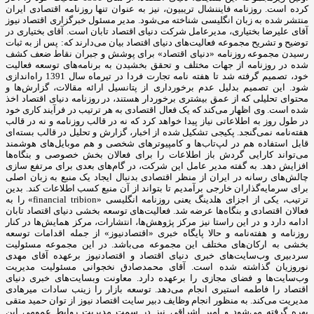
کرده است. روزنامه فایننشال تریبیون، نیز به عنوان تنها روزنامه اقتصادی ایران
منتشر شده به زبان انگلیسی شناخته می‌شود. مدیر مسئول خبرگزاری اقتصاد نیوز
آقای علیرضا بختیاری، مدیرعامل شرکت دنیای اقتصاد تابان است. آقای بختیاری در
توضیح و تشریح مجموعه فعالیت‌های دنیای اقتصاد بیان می‌دارند که: پس از به ثبات
رسیدن مجموعه روزنامه «دنیای اقتصاد» برای پوشش و جبران نقاط ضعف کشف
شده در روزنامه از جهات مختلف و تحقق بخشیدن به برنامه‌های توسعه فعالیت
خود، تصمیم گرفته شد تا هفته نامه تجارت فردا در تیرماه سال 1391 راه‌اندازی
شود. این تصمیم بدلیل عدم برخورداری از پتانسیل ارائه مقالات، گزارش‌ها و
محتوای تحلیلی که از عمق بیشتری برخوردار هستند، در روزنامه دنیای اقتصاد اخذ
شده است. وی اظهار می‌کند که یک فعال اقتصادی به هر ترتیب در فرآیند کاری خود
در طول روز به اطلاعاتی نیاز پیدا خواهد کرد که نه در قالب روزنامه و نه در قالب
هفته‌نامه نمی‌گنجد. پکیجی تشکیل شده از اخبار، گزارش و تحلیل در قالب بسته‌ای
قابل استفاده هم در لپ‌تاب‌ها و کامپیوترهای شخصی و هم موبایل‌های هوشمند
می‌تواند کارایی گردش باز اطلاعات را برای فعالان بخش خصوصی و بنگاه‌ها
افزایش دهد. به گفته مدیر عامل این شرکت، در گام‌های بعدی برای مرتفع سازی
چالش‌های رسانه در ایران از منظر اقتصادی بدنبال ایجاد یک منبع به زبان اصلی
برای سرمایه‌گذاران خارجی برآمدیم تا بتواند از آن منبع کسب اطلاعات کند. بدین
ترتیب، یکی از اجزای هلدینگ یعنی روزنامه انگلیسی «financial tribion» را به
فعالان اقتصادی و بنگاه‌ها عرضه شد. فعالیت‌های توسعه بخشی دنیای اقتصاد تابان
ادامه دارد و در این راستا نیز مرکز پژوهش‌ها، انتشارات، مرکز همایش‌ها در کنار
روزنامه و هفته‌نامه و حالا پایگاه خبری «اقتصادنیوز» از جمله اقدامات توسعه
بخشی به ارکان‌های مختلف این مجموعه می‌باشد. در این مجموعه مسئولیت
سردبیری وب‌سایت‌های خبری دنیای اقتصاد و اقتصادنیوز برعهده آقای مهدی
نوروزیان گذاشته شده است. آقای محمدصادق نخجوانی مسئولیت مدیریت
وب‌سایت‌ها و فضای مجازی را برعهده دارد. معاونت وبسایت‌های خبری دنیای
اقتصاد را فاطمه استیری انجام می‌دهد. توسعه بازار را زینب سادات میرهادی
مدیریت می‌کند. به منظور انجام وظایف دبیر سایت اقتصاد نیوز از توان حمید متقی
بهره گرفته می‌شود و امیر اشراقی نیز در سمت مدیریت روابط عمومی این