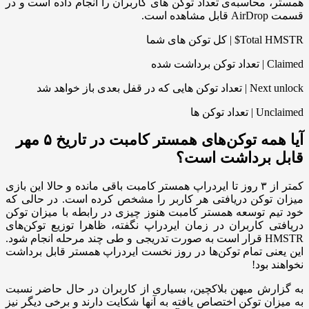
همستر، محاسبه‌ی تعداد توکن های کاربران را انجام داده است و در
قسمت AirDrop قابل مشاهده است.
Total HMSTR$ | کل توکن های شما
Claimed | تعداد توکن برداشت شده
Next unlock | تعداد توکن هایی که در قفل بعدی باز خواهد شد
Unclaimed | تعداد توکن ها
آیا همه توکن‌‌های همستر کامبت در تاریخ ۵ مهر
قابل برداشت است؟
کمتر از ۳ روز تا ایردراپ همستر کامبت باقی مانده و حالا این بازی
میزان توکن دریافتی هر کاربر را مشخص کرده است. در حالی که
خود تیم توسعه همستر کامبت هنوز چیزی در رابطه با میزان توکن
دریافتی کاربران در زمان ایردراپ نگفته، ظاهرا توزیع توکن‌های
HMSTR قرار است به صورت تدریجی و طی چند مرحله انجام شود.
این یعنی تمام توکن‌ها در روز نخست ایردراپ همستر قابل برداشت
نخواهند بود!
به گزارش میهن بلاکچین، بسیاری از کاربران در حال حاضر نسبت
به میزان توکن اختصاص یافته به آنها شکایت دارند و برخی دیگر نیز