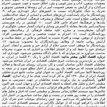
معتقدات مذهبی، آداب و سنن قومی و ملی، اخلاق حسنه و عفت عمومی احترام
می‌گذارد و از گرایش به تبعیض خصومت آمیز در این زمینه‌ها و همچنین تشویق و
تحریک به جنگ تجاوزکارانه نسبت به کشورهای دیگر خودداری می‌کند. ۹-
روزنامه‌نگار ما برای پاسداشت ارزش‌های اسلامی و انسانی از جمله عدالت‌طلبی،
آزادیخواهی، صلح و امنیت بشر، استقلال و پیشرفت فرهنگی، اجتماعی و اقتصادی
ملت‌ها و فرهنگ‌ها، احترام خاص قائل است. ۱۰- کوشش در راه همزیستی
مسالمت‌آمیز ملت‌ها، مقابله با گسترش وسایل و ادوات کشتار جمعی، جلوگیری از
آلودگی محیط‌زیست و مبارزه علیه سلطه فرهنگی از رسالت‌های مهم
روزنامه‌نگاری است. ۱۱- احترام به حیثیت شخصی و حریم خصوصی افراد،
خودداری از توهین، تهمت و افتراء نسبت به اشخاص و تلاش در حفظ سلامت و
آرامش روانی جامعه از وظایف روزنامه‌نگاران ما محسوب می‌شود. ۱۲-
روزنامه‌نگار ما موظف است ضمن دفاع از آزادی خبر و تفسیر و انتقاد، اسرار
حرفه‌ای خود را حفظ کند و از افشای اطلاعات و اخباری که به صورت محرمانه
به‌دست می‌آورد به جز مواردی که با حکم دادگاه مشخص می‌شود، خودداری کند.
درباره اقتصاد آنلاین بیشتر بدانید:
اقتصاد آنلاین با رنک ۳۰ الکسا در ایران، به
عنوان پر بازدیدترین وب‌سایت خبری-تحلیلی اقتصادی در ایران شناخته می‌شود.
مخاطبان اقتصاد آنلاین صاحبان کسب و کار، مدیران، روسای شرکت‌ها و فعالان
اقتصادی هستند که می‌خواهند یک روز زودتر از اخبار مطلع شوند و در نتیجه به
روزنامه‌ها اکتفا نمی‌کنند. اقتصاد آنلاین، به عنوان اولین سایت جامع خبری-تحلیلی
اقتصاد ایران از سال ۱۳۹۰ آغاز به کار کرده است. هدف ما از راه اندازی "
اقتصاد
آنلاین
" پاسخگویی به نیاز برآورده نشده مخاطبان در جهت دسترسی به منبع
مطمئن اخبار و تحلیل های لحظه به لحظه اقتصادی ایران و جهان است. هم اکنون
فعالان اقتصادی در ایران با چالش‌های فراوانی دست به گریبان هستند. یکی از این
چالش‌ها نبود سیستم اطلاع رسانی مستقل و مطمئنی است که اخبار و تحلیل های
اقتصادی را در هفت روز هفته و در بیست و چهار ساعت شبانه‌روز در اختیار آنان
قرار دهد. همانطور که می‌دانیم، نبود چنین رسانه‌ای موجبات عدم تحرک بازار
اطلاعات را فراهم آورده که از عوامل ناکارایی در سیستم اقتصادی است. امید
است با وجود این سایت و امکانات جانبی آن که به طور مستمر به مخاطبان عرضه