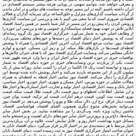
و معرفی خواهند شد، بتوانیم سهمی در پویایی هرچه بیشتر سیستم اقتصادی در
ایران داشته باشیم. البته در این مسیر توجه به سیاست های دولتی و در امان ماندن
از گرداب سیاست گذاری‌های متزلزل و خلق‌الساعه برای سرمایه گذاران و فعالان
اقتصادی ضروری است که ما سعی می کنیم با نقد و بررسی این سیاست گذاری‌ها
و روشن کردن راه پیش رو در این مسیر در کنار شما باشیم. در همین راستا، اقتصاد
آنلاین تلاش در جهت بهبود فضای سیاستگذاری عمومی و نقد و بررسی این حوزه را
از وظایف اصلی خود به شمار می‌آورد. خبرگزاری اقتصاد نیوز یک گروه رسانه‌ای
است که به پوشش اخبار دنیای اقتصاد در دسته‌ها و حوزه‌های مختلف می‌پردازد.
اقتصاد نیوز، سایت مرجع اقتصاد ایران، آخرین اخبار اقتصادی را همراه با پوشش
لحظه‌ای قیمت‌ها در بازارهای طلا، سکه، ارز و رمز ارز، مسکن، خودرو و لوازم
خانگی منعکس می‌کند. وبسایت خبرگزاری اقتصاد نیوز که با هدف جبران چالش‌ها و
نواقصات خبری در حوزه اقتصاد و سایر اخبار ایران و دنیا وارد عرضه ظهور شده
است، یکی از پربازدید ترین وبسایت‌های خبری در حوزه دنیای اقتصاد به شمار
می‌رود و توانسته است رنک 18 الکسا در ایران را کسب نماید. روزانه بیش از یک
میلیون کاربر از این مجموعه بازدید می‌کنند و اخبار پوشش داده شده توسط این
خبرگزاری را دنبال می‌کنند. اقتصاد نیوز تمامی اخبار لحظه به لحظه‌ای به همراه
مقالات تحلیلی در حوزه بورس، اخبار مسکن و شهری، اخبار خودرو، اخبار سیاسی،
اخبار بانک و بیمه، اخبار اقتصادی، اخبار تولید و تجارت، اخبار استارتاپ‌ها و اخبار طلا
و ارز شامل: اطلاعات لحظهای و بروز قیمت دلار، قیمت طلا، قیمت سکه، قیمت
یورو، قیمت بیت کوین، قیمت درهم امارات، قیمت لیر ترکیه، قیمت یوان چین،
قیمت دینار عراق، نرخ ارز، دلار، سکه، طلا و یورو را پوشش می‌دهد. در اقتصاد نیوز
می‌توانید بخش‌های متنوع دیگری همچون، الفبای اقتصاد، هواشناسی اقتصاد،
ماشین زمان، ویژه نامه، وب‌گردی را نیز مشاهده نمایید. در بخش اخبار سایر
رسانه‌ها، داغ‌ترین و بروزترین اخبار سایر حوزه‌های دارای اهمیت و پرجستجو مانند
مسائل حوزه بهداشت، اخبار روز و... قابل نمایش است. علاوه بر آن، پربازدیدترین
اخبار مرتبط با هر دسته‌بندی نیز در اختیار کاربر قرار می‌گیرد. دنیای اقتصاد تابان به
عنوان صاحب امتیاز خبرگزاری اقتصاد نیوز به ثبت رسیده است. دنیای اقتصاد تابان
که با نام گروه رسانه ای دنیای اقتصاد نیز از آن یاد می‌شود یک شرکت و مؤسسه