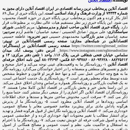
اقتصاد آنلاین پرمخاطب ترین رسانه اقتصادی در ایران
اقتصاد آنلاین دارای مجوز به
شماره ۷۴۳۳۴ از وزارت فرهنگ و ارشاد اسلامی است.
این پایگاه خبری از سال ۸۹
آغاز بکار کرده و هم اکنون پرمخاطب ترین پایگاه خبری در حوزه اقتصاد محسوب
می شود. این پایگاه خبری زیر نظر مستقیم هیات عالی نظارت بر مطبوعات قرار
دارد.
پایگاه خبری اقتصاد آنلاین
صاحب امتیاز و مدیرمسئول:
مریم کاظمی
شورای
سیاستگذاری:
علی مروی / صادق الحسینی / سعید عباسیان / هاشم آردم
سردبیر:
سعید عباسیان
مدیر بازرگانی:
محمدمهدی حسینی
دبیر تحریریه:
عاطفه حسینی
اقتصادآنلاین در شبکه‌های مجازی:
صفحه رسمی اقتصادآنلاین در توییتر:
https://twitter.com/eghtesad_online
صفحه رسمی اقتصادآنلاین در اینستاگرام:
https://www.instagram.com/eghtesadonline_
آدرس دفتر: یوسف آباد. میدان
سلماس. خیابان فتحی شقاقی غربی. پلاک ۱۱۶. واحد ۱
تلفن دفتر مرکزی: ۱۳ و
۸۸۲۲۵۶۱۲ - ۸۶۰۹۳۶۲۸ - ۸۶۰۹۳۷۸۶ فکس: ۸۸۰۲۳۶۹۳
آیین نامه اخلاق حرفه‌ای
اقتصاد آنلاین
۱- روزنامه‌نگار ما به واقعیت‌های عینی توجه می‌کند و اخبار صحیح و
دقیق و تفسیرهای منطقی و منصفانه را در اختیار خوانندگان می‌گذارد. روزنامه نگار
ما به هیچ وجه جناحی عمل نمی کند و تنها خط قرمز او قانون و خطوط مشخص
شده توسط مقام معظم رهبری است. ۲- روزنامه‌نگاری یک خدمت اجتماعی است،
نه یک فعالیت بازرگانی و روزنامه‌نگار همواره براساس وجدان اخلاق عمل می‌کند.
در این راستا بخش خبر و بخش بازرگانی در اقتصاد آنلاین کاملا مجزا هستند. ۳-
روزنامه‌نگاران اقتصاد آنلاین اگر اخباری را از منبعی دیگر منتشر کنند، حتما منبع را
ذکر می کنند. ۴- سرقت ادبی، مخدوش ساختن متن‌ها و سندها و حذف اطلاعات
اساسی رویدادها در اقتصاد آنلاین مطرود است. ۵- روزنامه‌نگار ما از پذیرش
هرگونه پاداش مادی برای پیش‌برد مقاصد خصوصی مغایر با مصالح عمومی،
خودداری می‌کند. ۶- اقتصاد آنلاین و روزنامه نگارانش از قبول هرگونه فشار و تهدید
برای انتشار مطالب یا تغییر محتویات آنها، خودداری کرده و از خط‌مشی عمومی
رسانه و اصول شرافت حرفه ای خویش تبعیت می‌کند. ۷- روزنامه‌نگار ما با احترام
به استقلال و حاکمیت ملی، نظم و امنیت عمومی و مصالح همگانی از اصول
شرافت حرفه‌ای خویشتن تبعیت می‌کند. ۸- روزنامه‌نگار ما به اصول دینی و