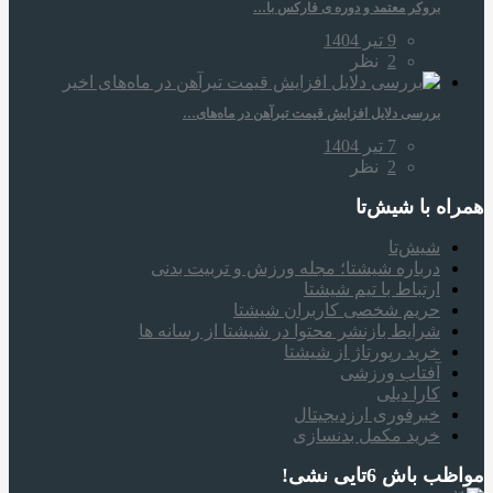
بروکر معتمد و دوره‌ ی فارکس با…
9 تیر 1404
2
نظر
بررسی دلایل افزایش قیمت تیرآهن در ماه‌های…
7 تیر 1404
2
نظر
همراه‌ با شیش‌تا
شیش‌تا
درباره شیشتا؛ مجله ورزش و تربیت بدنی
ارتباط با تیم شیشتا
حریم شخصی کاربران شیشتا
شرایط بازنشر محتوا در شیشتا از رسانه ها
خرید رپورتاژ از شیشتا
آفتاب ورزشی
کارا دیلی
خبرفوری ارزدیجیتال
خرید مکمل بدنسازی
مواظب باش 6تایی نشی!