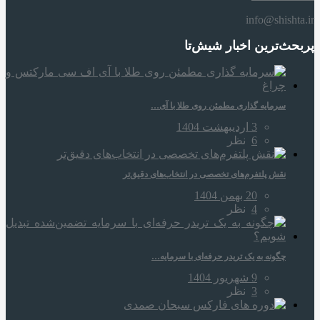
info@shishta.ir
پربحث‌ترین اخبار شیش‌تا
سرمایه‌ گذاری مطمئن روی طلا با آی…
3 اردیبهشت 1404
6
نظر
نقش پلتفرم‌های تخصصی در انتخاب‌های دقیق‌تر
20 بهمن 1404
4
نظر
چگونه به یک تریدر حرفه‌ای با سرمایه…
9 شهریور 1404
3
نظر