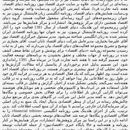
رسانه‌ای در ایران است. علاوه بر سایت خبری اقتصاد نیوز، روزنامه دنیای اقتصاد،
هفته ‌نامه تجارت فردا، شبکه اینترنتی اکوایران، وب‌سایت واحد توسعه دانش،
وب‌سایت همایش‌های دنیای اقتصاد، روزنامه انگلیسی ‌زبان فایننشال تریبون نیز به
عنوان زیرمجموعه‌های این گروه رسانه‌ای مشغول فعالیت هستند. گروه دنیای
اقتصاد همچنین دارای مرکز پژوهش‌ها، انتشارات و مرکز همایش‌ها نیز می‌باشد.
اولین زیرمجموعه این هلدینگ، دنیای اقتصاد، از سال 1381 فعالیت خود را آغاز
کرده است. روزنامه فایننشال تریبیون، نیز به عنوان تنها روزنامه اقتصادی ایران
منتشر شده به زبان انگلیسی شناخته می‌شود. مدیر مسئول خبرگزاری اقتصاد نیوز
آقای علیرضا بختیاری، مدیرعامل شرکت دنیای اقتصاد تابان است. آقای بختیاری در
توضیح و تشریح مجموعه فعالیت‌های دنیای اقتصاد بیان می‌دارند که: پس از به ثبات
رسیدن مجموعه روزنامه «دنیای اقتصاد» برای پوشش و جبران نقاط ضعف کشف
شده در روزنامه از جهات مختلف و تحقق بخشیدن به برنامه‌های توسعه فعالیت
خود، تصمیم گرفته شد تا هفته نامه تجارت فردا در تیرماه سال 1391 راه‌اندازی
شود. این تصمیم بدلیل عدم برخورداری از پتانسیل ارائه مقالات، گزارش‌ها و
محتوای تحلیلی که از عمق بیشتری برخوردار هستند، در روزنامه دنیای اقتصاد اخذ
شده است. وی اظهار می‌کند که یک فعال اقتصادی به هر ترتیب در فرآیند کاری خود
در طول روز به اطلاعاتی نیاز پیدا خواهد کرد که نه در قالب روزنامه و نه در قالب
هفته‌نامه نمی‌گنجد. پکیجی تشکیل شده از اخبار، گزارش و تحلیل در قالب بسته‌ای
قابل استفاده هم در لپ‌تاب‌ها و کامپیوترهای شخصی و هم موبایل‌های هوشمند
می‌تواند کارایی گردش باز اطلاعات را برای فعالان بخش خصوصی و بنگاه‌ها
افزایش دهد. به گفته مدیر عامل این شرکت، در گام‌های بعدی برای مرتفع سازی
چالش‌های رسانه در ایران از منظر اقتصادی بدنبال ایجاد یک منبع به زبان اصلی
برای سرمایه‌گذاران خارجی برآمدیم تا بتواند از آن منبع کسب اطلاعات کند. بدین
ترتیب، یکی از اجزای هلدینگ یعنی روزنامه انگلیسی «financial tribion» را به
فعالان اقتصادی و بنگاه‌ها عرضه شد. فعالیت‌های توسعه بخشی دنیای اقتصاد تابان
ادامه دارد و در این راستا نیز مرکز پژوهش‌ها، انتشارات، مرکز همایش‌ها در کنار
روزنامه و هفته‌نامه و حالا پایگاه خبری «اقتصادنیوز» از جمله اقدامات توسعه
بخشی به ارکان‌های مختلف این مجموعه می‌باشد. در این مجموعه مسئولیت