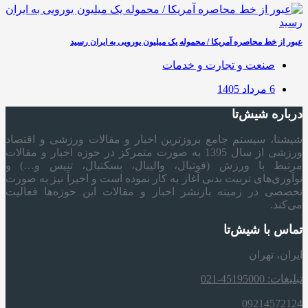
عبور از خط محاصره آمریکا / محموله یک میلیون یورویی به ایران رسید
صنعت و تجارت و خدمات
6 مرداد 1405
درباره شیش‌تا
شیشتا، سیستم جامع بروزترین اخبار و مقالات ورزشی و اقتصاد
ورزشی از سال 1395 به صورت متمرکز در حوزه اخبار و مقالات
مرتبط با ورزش (فوتبال، والیبال، بسکتبال، تنیس و…) و
نوآوری‌های تربیت بدنی آغاز به کار نموده است و اخیراً نیز به صورت
تخصصی در زمینه بازنشر اخبار و مقالات این حوزه‌ها فعالیت
می‌کند.
تماس با شیش‌تا
ایران، تهران
تبلیغات: 45195000-021
09214572124