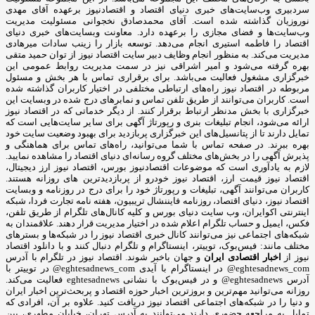
سردبیری وب‌سایت‌های خبری دنیای اقتصاد و اقتصادنیوز برعهده آقای مهدی
نوروزیان گذاشته شده است. آقای محمدصادق نخجوانی مسئولیت مدیریت
وب‌سایت‌ها و فضای مجازی را برعهده دارد. معاونت وبسایت‌های خبری دنیای
اقتصاد را فاطمه استیری انجام می‌دهد. توسعه بازار را زینب سادات میرهادی
مدیریت می‌کند. به منظور انجام وظایف دبیر سایت اقتصاد نیوز از توان حمید متقی
بهره گرفته می‌شود و امیر اشراقی نیز در سمت مدیریت روابط عمومی این
خبرگزاری مشغول فعالیت می‌باشد. برای برقراری تماس با هر بخش و مسئول
مربوطه در اقتصاد نیوز راه‌های ارتباطی مختلفی در اختیار کاربران گذاشته شده
است. کاربران می‌توانند از طریق تلفن تماس و نمابرهای درج شده در وبسایت این
خبرگزاری با بخش مدنظر ارتباط برقرار کنند. از دیگر خدماتی که در اقتصاد نیوز
ارائه می‌شود، انجام تبلیغات بنری و رپورتاژ آگهی برای سایر سایت‌هایی است که
تمایل دارند تا از پتانسیل‌های این خبرگزاری پربازدید برای بهبود وضعیت سایت خود
بهره ببرند. در صفحه تماس با شما می‌توانید، راه‌های تماس برای هماهنگی و
پذیرش آگهی را در بخش‌های مختلف گروه رسانه‌ای دنیای اقتصاد را مشاهده نمایید.
لازم به یادآوری است که موضوعات اقتصادنیوز بورس، اقتصاد نیوز ارز دیجیتال،
اقتصاد نیوز قیمت ارز، اقتصاد نیوز خودرو از پربازدیدترین های روزانه هستند.
کاربران می‌توانند آگهی، تبلیغات و رپورتاژ خود را برای درج در روزنامه و وبسایت
اقتصاد نیوز، دنیای اقتصاد، روزنامه فایننشال تریبیون، هفته نامه تجارت فردا، شبکه
اینترنتی اکوایران، وب سایت دنیای بورس و کلیه کانال‌های تلگرام از طریق تلفن،
فکس، ایمیل و حساب تلگرام اعلام شده در اختیار مدیریت قرار دهند. علاقمندان به
شبکه‎‌های اجتماعی نیز می‌توانند کانال خبری اقتصاد نیوز را در شبکه‌ها و بسترهای
مختلف مانند: فیس‌بوک، توییتر، اینستاگرام و تلگرام دنبال کنند و با دانلود اقتصاد
نیوز از
اخبار اقتصادی ایران
و جهان باخبر شوند. اقتصاد نیوز در تلگرام با آدرس
eghtesadnews_com@ در اینستاگرام با آیدی eghtesadnews_com@ در توییتر با
آدرس eghtesadnews@ و در فیس‌بوک با نشانی eghtesadnews فعالیت می‌کند.
روزانه می‌توانید مهم‌ترین و بروزترین اخبار حوزه اقتصاد و پربحث‌ترین اخبار ایران
و دنیا را در شبکه‌های اجتماعی اقتصاد نیوز دریافت کنید. علاوه بر آن، افرادی که
تمایل به مراجعه حضوری دارند می‌توانند به آدرس تهران، خیابان مطهری، بین