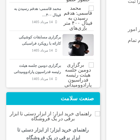
رصد افزایش روزانه را ثبت
محمد قاسمی: هدفم رسیدن به
فینال ۴۰۰…
14 مرداد 1405
 حجم کل در امور
برگزاری مسابقات کوشیکی
بوده و حجم تمام
کاراته با رویکرد فراسبکی
14 مرداد 1405
برگزاری دومین جلسه هیئت
رئیسه فدراسیون پارادوومیدانی
14 مرداد 1405
صنعت سلامت
راهنمای خرید ابزار؛ از ابزار دستی تا
ابزار برقی در یک فروشگاه