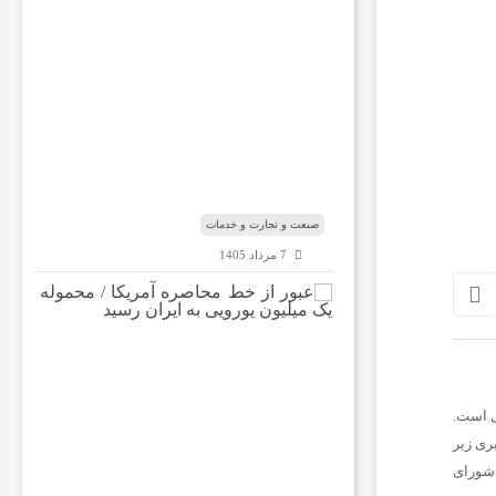
غ
ک
س
ب‌
و
ک
ا
ر‌
ه
ا
صنعت و تجارت و خدمات
7 مرداد 1405
ع
ب
و
ر
ا
ز
خ
خبری زیر
ط
شورای
م
ح