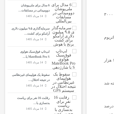
6 مدال برای ملی‌پوشان
دوومیدانی در مسابقات…
به گزارش اقتصاد آنلاین به نقل از ایسنا، بزرگترین ارزهای رمزپایه جهان، بیت‌کوین و اتریوم با کاهش قیمت اتریوم به زیر معیار ۳۰۰۰
14 مرداد 1405
سرمایه‌گذاری ۹.۵ میلیون دلاری
آرامکو برای کشت…
لیون دلار به صورت اتریوم
14 مرداد 1405
لپ‌تاپ فوق‌سبک هواوی
MateBook Pro S با…
صرافی آرخام نشان داد کیف پول‌های مرتبط با جنسیس در یک ساعت گذشته ۱۶.۶ هزار بیت‌کوین (۱.۱ میلیارد دلار) و ۱۶۶.۳ هزار
14 مرداد 1405
سقوط یک هواپیمای غیرنظامی
در نتیجه اختلال…
 با ۷.۰۵ درصد کاهش به ۲۹۷۵ دلار فروخته شد
14 مرداد 1405
رقابت 16 نفر برای ریاست
بدنسازی با…
ارزش بازار جهانی ارزهای دیجیتال در حال حاضر ۲.۱۸ تریلیون دلار برآورد می‌شود که این رقم نسبت به روز قبل ۴.۷۸ درصد
14 مرداد 1405