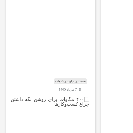
ب
ا
ر
ه
ب
ا
ب‌
ا
ل
م
ن
د
ب
صنعت و تجارت و خدمات
7 مرداد 1405
۴
۰
۰
م
گ
ا