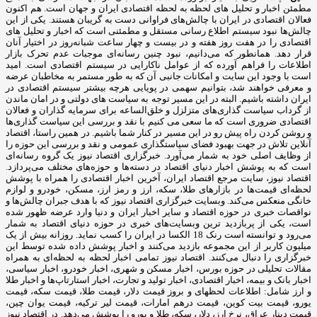
مطمئن اخبار و تحلیل های لحظه به لحظه اقتصادی ایران و جهان است. هم اکنون
فعالان اقتصادی در ایران با چالش‌های فراوانی دست به گریبان هستند. یکی از این
چالش‌ها نبود سیستم اطلاع رسانی مستقل و مطمئنی است که اخبار و تحلیل های
اقتصادی را در هفت روز هفته و در بیست و چهار ساعت شبانه‌روز در اختیار آنان
قرار دهد. همانطور که می‌دانیم، نبود چنین رسانه‌ای موجبات عدم تحرک بازار
اطلاعات را فراهم آورده که از عوامل ناکارایی در سیستم اقتصادی است. امید
است با وجود این سایت و امکانات جانبی آن که به طور مستمر به مخاطبان عرضه
و معرفی خواهند شد، بتوانیم سهمی در پویایی هرچه بیشتر سیستم اقتصادی در
ایران داشته باشیم. البته در این مسیر توجه به سیاست های دولتی و در امان ماندن
از گرداب سیاست گذاری‌های متزلزل و خلق‌الساعه برای سرمایه گذاران و فعالان
اقتصادی ضروری است که ما سعی می کنیم با نقد و بررسی این سیاست گذاری‌ها
و روشن کردن راه پیش رو در این مسیر در کنار شما باشیم. در همین راستا، اقتصاد
آنلاین تلاش در جهت بهبود فضای سیاستگذاری عمومی و نقد و بررسی این حوزه را
از وظایف اصلی خود به شمار می‌آورد. خبرگزاری اقتصاد نیوز یک گروه رسانه‌ای
است که به پوشش اخبار دنیای اقتصاد در دسته‌ها و حوزه‌های مختلف می‌پردازد.
اقتصاد نیوز، سایت مرجع اقتصاد ایران، آخرین اخبار اقتصادی را همراه با پوشش
لحظه‌ای قیمت‌ها در بازارهای طلا، سکه، ارز و رمز ارز، مسکن، خودرو و لوازم
خانگی منعکس می‌کند. وبسایت خبرگزاری اقتصاد نیوز که با هدف جبران چالش‌ها و
نواقصات خبری در حوزه اقتصاد و سایر اخبار ایران و دنیا وارد عرضه ظهور شده
است، یکی از پربازدید ترین وبسایت‌های خبری در حوزه دنیای اقتصاد به شمار
می‌رود و توانسته است رنک 18 الکسا در ایران را کسب نماید. روزانه بیش از یک
میلیون کاربر از این مجموعه بازدید می‌کنند و اخبار پوشش داده شده توسط این
خبرگزاری را دنبال می‌کنند. اقتصاد نیوز تمامی اخبار لحظه به لحظه‌ای به همراه
مقالات تحلیلی در حوزه بورس، اخبار مسکن و شهری، اخبار خودرو، اخبار سیاسی،
اخبار بانک و بیمه، اخبار اقتصادی، اخبار تولید و تجارت، اخبار استارتاپ‌ها و اخبار طلا
و ارز شامل: اطلاعات لحظهای و بروز قیمت دلار، قیمت طلا، قیمت سکه، قیمت
یورو، قیمت بیت کوین، قیمت درهم امارات، قیمت لیر ترکیه، قیمت یوان چین،
قیمت دینار عراق، نرخ ارز، دلار، سکه، طلا و یورو را پوشش می‌دهد. در اقتصاد نیوز