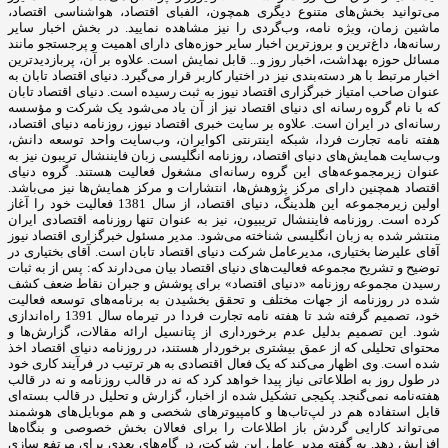
می‌توانید بخش‌های متنوع دیگری همچون، الفبای اقتصاد، هواشناسی اقتصاد،
ماشین زمان، ویژه نامه، وب‌گردی را نیز مشاهده نمایید. در بخش اخبار سایر
رسانه‌ها، داغ‌ترین و بروزترین اخبار سایر حوزه‌های دارای اهمیت و پرجستجو مانند
مسائل حوزه بهداشت، اخبار روز و... قابل نمایش است. علاوه بر آن، پربازدیدترین
اخبار مرتبط با هر دسته‌بندی نیز در اختیار کاربر قرار می‌گیرد. دنیای اقتصاد تابان به
عنوان صاحب امتیاز خبرگزاری اقتصاد نیوز به ثبت رسیده است. دنیای اقتصاد تابان
که با نام گروه رسانه ای دنیای اقتصاد نیز از آن یاد می‌شود یک شرکت و مؤسسه
رسانه‌ای در ایران است. علاوه بر سایت خبری اقتصاد نیوز، روزنامه دنیای اقتصاد،
هفته ‌نامه تجارت فردا، شبکه اینترنتی اکوایران، وب‌سایت واحد توسعه دانش،
وب‌سایت همایش‌های دنیای اقتصاد، روزنامه انگلیسی ‌زبان فایننشال تریبون نیز به
عنوان زیرمجموعه‌های این گروه رسانه‌ای مشغول فعالیت هستند. گروه دنیای
اقتصاد همچنین دارای مرکز پژوهش‌ها، انتشارات و مرکز همایش‌ها نیز می‌باشد.
اولین زیرمجموعه این هلدینگ، دنیای اقتصاد، از سال 1381 فعالیت خود را آغاز
کرده است. روزنامه فایننشال تریبیون، نیز به عنوان تنها روزنامه اقتصادی ایران
منتشر شده به زبان انگلیسی شناخته می‌شود. مدیر مسئول خبرگزاری اقتصاد نیوز
آقای علیرضا بختیاری، مدیرعامل شرکت دنیای اقتصاد تابان است. آقای بختیاری در
توضیح و تشریح مجموعه فعالیت‌های دنیای اقتصاد بیان می‌دارند که: پس از به ثبات
رسیدن مجموعه روزنامه «دنیای اقتصاد» برای پوشش و جبران نقاط ضعف کشف
شده در روزنامه از جهات مختلف و تحقق بخشیدن به برنامه‌های توسعه فعالیت
خود، تصمیم گرفته شد تا هفته نامه تجارت فردا در تیرماه سال 1391 راه‌اندازی
شود. این تصمیم بدلیل عدم برخورداری از پتانسیل ارائه مقالات، گزارش‌ها و
محتوای تحلیلی که از عمق بیشتری برخوردار هستند، در روزنامه دنیای اقتصاد اخذ
شده است. وی اظهار می‌کند که یک فعال اقتصادی به هر ترتیب در فرآیند کاری خود
در طول روز به اطلاعاتی نیاز پیدا خواهد کرد که نه در قالب روزنامه و نه در قالب
هفته‌نامه نمی‌گنجد. پکیجی تشکیل شده از اخبار، گزارش و تحلیل در قالب بسته‌ای
قابل استفاده هم در لپ‌تاب‌ها و کامپیوترهای شخصی و هم موبایل‌های هوشمند
می‌تواند کارایی گردش باز اطلاعات را برای فعالان بخش خصوصی و بنگاه‌ها
افزایش دهد. به گفته مدیر عامل این شرکت، در گام‌های بعدی برای مرتفع سازی