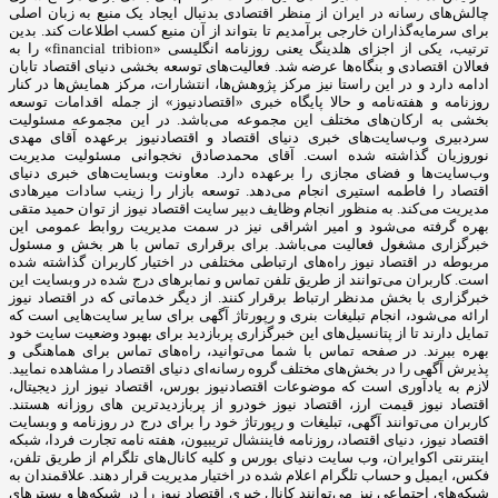
چالش‌های رسانه در ایران از منظر اقتصادی بدنبال ایجاد یک منبع به زبان اصلی
برای سرمایه‌گذاران خارجی برآمدیم تا بتواند از آن منبع کسب اطلاعات کند. بدین
ترتیب، یکی از اجزای هلدینگ یعنی روزنامه انگلیسی «financial tribion» را به
فعالان اقتصادی و بنگاه‌ها عرضه شد. فعالیت‌های توسعه بخشی دنیای اقتصاد تابان
ادامه دارد و در این راستا نیز مرکز پژوهش‌ها، انتشارات، مرکز همایش‌ها در کنار
روزنامه و هفته‌نامه و حالا پایگاه خبری «اقتصادنیوز» از جمله اقدامات توسعه
بخشی به ارکان‌های مختلف این مجموعه می‌باشد. در این مجموعه مسئولیت
سردبیری وب‌سایت‌های خبری دنیای اقتصاد و اقتصادنیوز برعهده آقای مهدی
نوروزیان گذاشته شده است. آقای محمدصادق نخجوانی مسئولیت مدیریت
وب‌سایت‌ها و فضای مجازی را برعهده دارد. معاونت وبسایت‌های خبری دنیای
اقتصاد را فاطمه استیری انجام می‌دهد. توسعه بازار را زینب سادات میرهادی
مدیریت می‌کند. به منظور انجام وظایف دبیر سایت اقتصاد نیوز از توان حمید متقی
بهره گرفته می‌شود و امیر اشراقی نیز در سمت مدیریت روابط عمومی این
خبرگزاری مشغول فعالیت می‌باشد. برای برقراری تماس با هر بخش و مسئول
مربوطه در اقتصاد نیوز راه‌های ارتباطی مختلفی در اختیار کاربران گذاشته شده
است. کاربران می‌توانند از طریق تلفن تماس و نمابرهای درج شده در وبسایت این
خبرگزاری با بخش مدنظر ارتباط برقرار کنند. از دیگر خدماتی که در اقتصاد نیوز
ارائه می‌شود، انجام تبلیغات بنری و رپورتاژ آگهی برای سایر سایت‌هایی است که
تمایل دارند تا از پتانسیل‌های این خبرگزاری پربازدید برای بهبود وضعیت سایت خود
بهره ببرند. در صفحه تماس با شما می‌توانید، راه‌های تماس برای هماهنگی و
پذیرش آگهی را در بخش‌های مختلف گروه رسانه‌ای دنیای اقتصاد را مشاهده نمایید.
لازم به یادآوری است که موضوعات اقتصادنیوز بورس، اقتصاد نیوز ارز دیجیتال،
اقتصاد نیوز قیمت ارز، اقتصاد نیوز خودرو از پربازدیدترین های روزانه هستند.
کاربران می‌توانند آگهی، تبلیغات و رپورتاژ خود را برای درج در روزنامه و وبسایت
اقتصاد نیوز، دنیای اقتصاد، روزنامه فایننشال تریبیون، هفته نامه تجارت فردا، شبکه
اینترنتی اکوایران، وب سایت دنیای بورس و کلیه کانال‌های تلگرام از طریق تلفن،
فکس، ایمیل و حساب تلگرام اعلام شده در اختیار مدیریت قرار دهند. علاقمندان به
شبکه‎‌های اجتماعی نیز می‌توانند کانال خبری اقتصاد نیوز را در شبکه‌ها و بسترهای