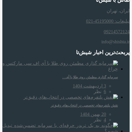
تماس با شیش‌تا
ایران، تهران
تبلیغات: 45195000-021
09214572124
info@shishta.ir
پربحث‌ترین اخبار شیش‌تا
سرمایه‌ گذاری مطمئن روی طلا با آی…
3 اردیبهشت 1404
6
نظر
نقش پلتفرم‌های تخصصی در انتخاب‌های دقیق‌تر
20 بهمن 1404
4
نظر