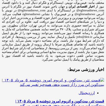
مختلف مانند: فیس‌بوک، توییتر، اینستاگرام و تلگرام دنبال کنند و با دانلود اقتصاد
نیوز از
اخبار اقتصادی ایران
و جهان باخبر شوند. اقتصاد نیوز در تلگرام با آدرس
eghtesadnews_com@ در اینستاگرام با آیدی eghtesadnews_com@ در توییتر با
آدرس eghtesadnews@ و در فیس‌بوک با نشانی eghtesadnews فعالیت می‌کند.
روزانه می‌توانید مهم‌ترین و بروزترین اخبار حوزه اقتصاد و پربحث‌ترین اخبار ایران
و دنیا را در شبکه‌های اجتماعی اقتصاد نیوز دریافت کنید. علاوه بر آن، افرادی که
تمایل به مراجعه حضوری دارند می‌توانند به آدرس تهران، خیابان مطهری، بین
میرزای شیرازی و سنایی، پلاک ۳۷۰ مراجعه نمایند. همچنین متقاضیانی که مایل به
همکاری با رسانه‌ اقتصاد نیوز می‌باشند می‌توانند رزومه خود را از طریق ایمیل
سازمانی jobs@den.ir تکمیل و ارسال نمایند. پس از بررسی رزومه‌ها، از افرادی
که دارای شرایط مورد نیاز باشند، برای مصاحبه دعوت بعمل می‌آید. باید توجه
داشته باشید که تقاضای همکاری صرفا با ارسال رزومه از طریق ایمیل سازمانی
گروه انجام می‌گردد. پس از بررسی رزومه‌ها، از متقاضیانی که دارای شرایط احراز
شغل مورد نیاز باشند از سوی مدیریت منابع انسانی وپشتیبانی برای انجام مصاحبه
بصورت تماس تلفنی دعوت می‌شود. به یاد داشته باشید که اقتصاد نیوز با
متقاضیان از طریق پیامک یا ایمیل تماس نمی‌گیرد.
اخبار ورزشی مرتبط:
ارزدیجیتال
قیمت تتر، بیت‌کوین و اتریوم امروز دوشنبه ۵ مرداد ۱۴۰۵ |
بیت‌کوین این مرز را از دست بدهد، همه‌چیز تغییر می‌کند