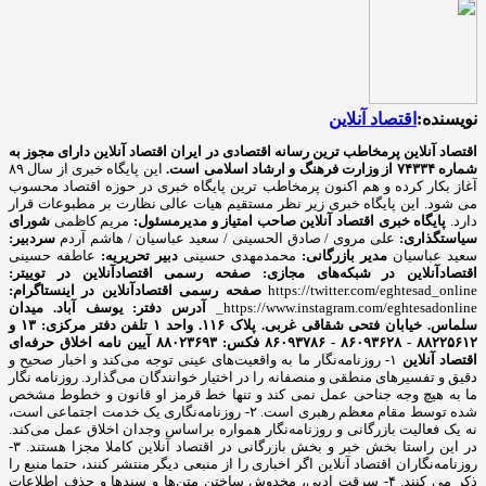
نویسنده:
اقتصاد آنلاین
اقتصاد آنلاین پرمخاطب ترین رسانه اقتصادی در ایران
اقتصاد آنلاین دارای مجوز به
شماره ۷۴۳۳۴ از وزارت فرهنگ و ارشاد اسلامی است.
این پایگاه خبری از سال ۸۹
آغاز بکار کرده و هم اکنون پرمخاطب ترین پایگاه خبری در حوزه اقتصاد محسوب
می شود. این پایگاه خبری زیر نظر مستقیم هیات عالی نظارت بر مطبوعات قرار
دارد.
پایگاه خبری اقتصاد آنلاین
صاحب امتیاز و مدیرمسئول:
مریم کاظمی
شورای
سیاستگذاری:
علی مروی / صادق الحسینی / سعید عباسیان / هاشم آردم
سردبیر:
سعید عباسیان
مدیر بازرگانی:
محمدمهدی حسینی
دبیر تحریریه:
عاطفه حسینی
اقتصادآنلاین در شبکه‌های مجازی:
صفحه رسمی اقتصادآنلاین در توییتر:
https://twitter.com/eghtesad_online
صفحه رسمی اقتصادآنلاین در اینستاگرام:
https://www.instagram.com/eghtesadonline_
آدرس دفتر: یوسف آباد. میدان
سلماس. خیابان فتحی شقاقی غربی. پلاک ۱۱۶. واحد ۱
تلفن دفتر مرکزی: ۱۳ و
۸۸۲۲۵۶۱۲ - ۸۶۰۹۳۶۲۸ - ۸۶۰۹۳۷۸۶ فکس: ۸۸۰۲۳۶۹۳
آیین نامه اخلاق حرفه‌ای
اقتصاد آنلاین
۱- روزنامه‌نگار ما به واقعیت‌های عینی توجه می‌کند و اخبار صحیح و
دقیق و تفسیرهای منطقی و منصفانه را در اختیار خوانندگان می‌گذارد. روزنامه نگار
ما به هیچ وجه جناحی عمل نمی کند و تنها خط قرمز او قانون و خطوط مشخص
شده توسط مقام معظم رهبری است. ۲- روزنامه‌نگاری یک خدمت اجتماعی است،
نه یک فعالیت بازرگانی و روزنامه‌نگار همواره براساس وجدان اخلاق عمل می‌کند.
در این راستا بخش خبر و بخش بازرگانی در اقتصاد آنلاین کاملا مجزا هستند. ۳-
روزنامه‌نگاران اقتصاد آنلاین اگر اخباری را از منبعی دیگر منتشر کنند، حتما منبع را
ذکر می کنند. ۴- سرقت ادبی، مخدوش ساختن متن‌ها و سندها و حذف اطلاعات