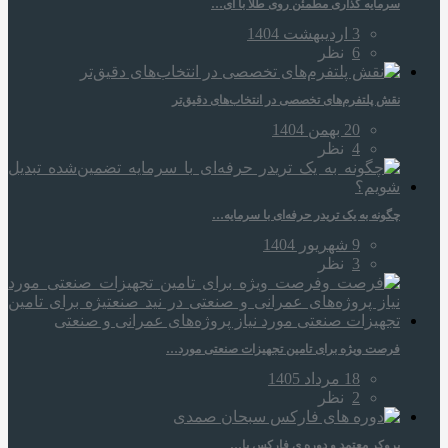
سرمایه‌ گذاری مطمئن روی طلا با آی…
3 اردیبهشت 1404
6
نظر
نقش پلتفرم‌های تخصصی در انتخاب‌های دقیق‌تر
20 بهمن 1404
4
نظر
چگونه به یک تریدر حرفه‌ای با سرمایه…
9 شهریور 1404
3
نظر
فرصت ویژه برای تامین تجهیزات صنعتی مورد…
18 مرداد 1405
2
نظر
بروکر معتمد و دوره‌ ی فارکس با…