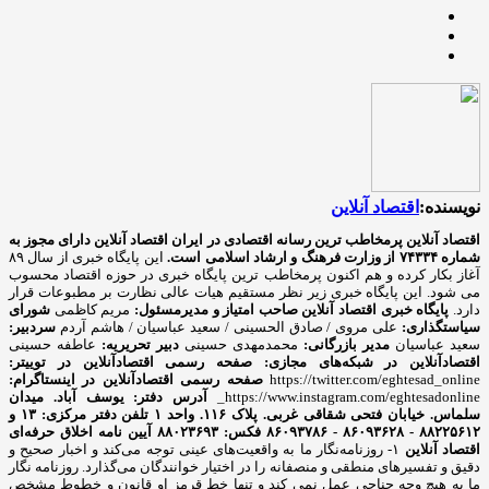
نویسنده:
اقتصاد آنلاین
اقتصاد آنلاین پرمخاطب ترین رسانه اقتصادی در ایران
اقتصاد آنلاین دارای مجوز به
شماره ۷۴۳۳۴ از وزارت فرهنگ و ارشاد اسلامی است.
این پایگاه خبری از سال ۸۹
آغاز بکار کرده و هم اکنون پرمخاطب ترین پایگاه خبری در حوزه اقتصاد محسوب
می شود. این پایگاه خبری زیر نظر مستقیم هیات عالی نظارت بر مطبوعات قرار
دارد.
پایگاه خبری اقتصاد آنلاین
صاحب امتیاز و مدیرمسئول:
مریم کاظمی
شورای
سیاستگذاری:
علی مروی / صادق الحسینی / سعید عباسیان / هاشم آردم
سردبیر:
سعید عباسیان
مدیر بازرگانی:
محمدمهدی حسینی
دبیر تحریریه:
عاطفه حسینی
اقتصادآنلاین در شبکه‌های مجازی:
صفحه رسمی اقتصادآنلاین در توییتر:
https://twitter.com/eghtesad_online
صفحه رسمی اقتصادآنلاین در اینستاگرام:
https://www.instagram.com/eghtesadonline_
آدرس دفتر: یوسف آباد. میدان
سلماس. خیابان فتحی شقاقی غربی. پلاک ۱۱۶. واحد ۱
تلفن دفتر مرکزی: ۱۳ و
۸۸۲۲۵۶۱۲ - ۸۶۰۹۳۶۲۸ - ۸۶۰۹۳۷۸۶ فکس: ۸۸۰۲۳۶۹۳
آیین نامه اخلاق حرفه‌ای
اقتصاد آنلاین
۱- روزنامه‌نگار ما به واقعیت‌های عینی توجه می‌کند و اخبار صحیح و
دقیق و تفسیرهای منطقی و منصفانه را در اختیار خوانندگان می‌گذارد. روزنامه نگار
ما به هیچ وجه جناحی عمل نمی کند و تنها خط قرمز او قانون و خطوط مشخص