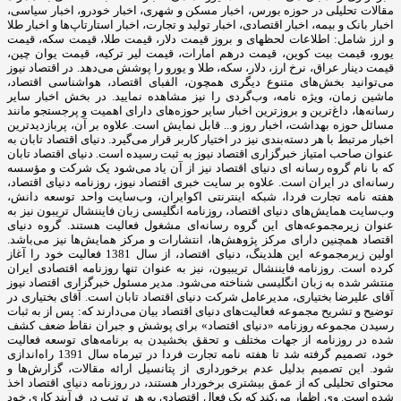
مقالات تحلیلی در حوزه بورس، اخبار مسکن و شهری، اخبار خودرو، اخبار سیاسی،
اخبار بانک و بیمه، اخبار اقتصادی، اخبار تولید و تجارت، اخبار استارتاپ‌ها و اخبار طلا
و ارز شامل: اطلاعات لحظهای و بروز قیمت دلار، قیمت طلا، قیمت سکه، قیمت
یورو، قیمت بیت کوین، قیمت درهم امارات، قیمت لیر ترکیه، قیمت یوان چین،
قیمت دینار عراق، نرخ ارز، دلار، سکه، طلا و یورو را پوشش می‌دهد. در اقتصاد نیوز
می‌توانید بخش‌های متنوع دیگری همچون، الفبای اقتصاد، هواشناسی اقتصاد،
ماشین زمان، ویژه نامه، وب‌گردی را نیز مشاهده نمایید. در بخش اخبار سایر
رسانه‌ها، داغ‌ترین و بروزترین اخبار سایر حوزه‌های دارای اهمیت و پرجستجو مانند
مسائل حوزه بهداشت، اخبار روز و... قابل نمایش است. علاوه بر آن، پربازدیدترین
اخبار مرتبط با هر دسته‌بندی نیز در اختیار کاربر قرار می‌گیرد. دنیای اقتصاد تابان به
عنوان صاحب امتیاز خبرگزاری اقتصاد نیوز به ثبت رسیده است. دنیای اقتصاد تابان
که با نام گروه رسانه ای دنیای اقتصاد نیز از آن یاد می‌شود یک شرکت و مؤسسه
رسانه‌ای در ایران است. علاوه بر سایت خبری اقتصاد نیوز، روزنامه دنیای اقتصاد،
هفته ‌نامه تجارت فردا، شبکه اینترنتی اکوایران، وب‌سایت واحد توسعه دانش،
وب‌سایت همایش‌های دنیای اقتصاد، روزنامه انگلیسی ‌زبان فایننشال تریبون نیز به
عنوان زیرمجموعه‌های این گروه رسانه‌ای مشغول فعالیت هستند. گروه دنیای
اقتصاد همچنین دارای مرکز پژوهش‌ها، انتشارات و مرکز همایش‌ها نیز می‌باشد.
اولین زیرمجموعه این هلدینگ، دنیای اقتصاد، از سال 1381 فعالیت خود را آغاز
کرده است. روزنامه فایننشال تریبیون، نیز به عنوان تنها روزنامه اقتصادی ایران
منتشر شده به زبان انگلیسی شناخته می‌شود. مدیر مسئول خبرگزاری اقتصاد نیوز
آقای علیرضا بختیاری، مدیرعامل شرکت دنیای اقتصاد تابان است. آقای بختیاری در
توضیح و تشریح مجموعه فعالیت‌های دنیای اقتصاد بیان می‌دارند که: پس از به ثبات
رسیدن مجموعه روزنامه «دنیای اقتصاد» برای پوشش و جبران نقاط ضعف کشف
شده در روزنامه از جهات مختلف و تحقق بخشیدن به برنامه‌های توسعه فعالیت
خود، تصمیم گرفته شد تا هفته نامه تجارت فردا در تیرماه سال 1391 راه‌اندازی
شود. این تصمیم بدلیل عدم برخورداری از پتانسیل ارائه مقالات، گزارش‌ها و
محتوای تحلیلی که از عمق بیشتری برخوردار هستند، در روزنامه دنیای اقتصاد اخذ
شده است. وی اظهار می‌کند که یک فعال اقتصادی به هر ترتیب در فرآیند کاری خود