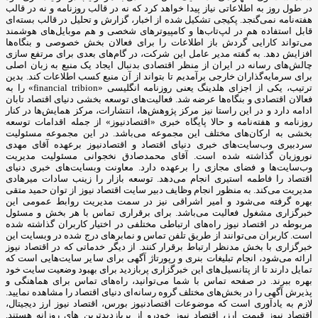
در طول روز به اطلاعاتی نیاز پیدا خواهد کرد که نه در قالب روزنامه و نه در قالب
هفته‌نامه نمی‌گنجد. پکیجی تشکیل شده از اخبار، گزارش و تحلیل در قالب بسته‌ای
قابل استفاده هم در لپ‌تاب‌ها و کامپیوترهای شخصی و هم موبایل‌های هوشمند
می‌تواند کارایی گردش باز اطلاعات را برای فعالان بخش خصوصی و بنگاه‌ها
افزایش دهد. به گفته مدیر عامل این شرکت، در گام‌های بعدی برای مرتفع سازی
چالش‌های رسانه در ایران از منظر اقتصادی بدنبال ایجاد یک منبع به زبان اصلی
برای سرمایه‌گذاران خارجی برآمدیم تا بتواند از آن منبع کسب اطلاعات کند. بدین
ترتیب، یکی از اجزای هلدینگ یعنی روزنامه انگلیسی «financial tribion» را به
فعالان اقتصادی و بنگاه‌ها عرضه شد. فعالیت‌های توسعه بخشی دنیای اقتصاد تابان
ادامه دارد و در این راستا نیز مرکز پژوهش‌ها، انتشارات، مرکز همایش‌ها در کنار
روزنامه و هفته‌نامه و حالا پایگاه خبری «اقتصادنیوز» از جمله اقدامات توسعه
بخشی به ارکان‌های مختلف این مجموعه می‌باشد. در این مجموعه مسئولیت
سردبیری وب‌سایت‌های خبری دنیای اقتصاد و اقتصادنیوز برعهده آقای مهدی
نوروزیان گذاشته شده است. آقای محمدصادق نخجوانی مسئولیت مدیریت
وب‌سایت‌ها و فضای مجازی را برعهده دارد. معاونت وبسایت‌های خبری دنیای
اقتصاد را فاطمه استیری انجام می‌دهد. توسعه بازار را زینب سادات میرهادی
مدیریت می‌کند. به منظور انجام وظایف دبیر سایت اقتصاد نیوز از توان حمید متقی
بهره گرفته می‌شود و امیر اشراقی نیز در سمت مدیریت روابط عمومی این
خبرگزاری مشغول فعالیت می‌باشد. برای برقراری تماس با هر بخش و مسئول
مربوطه در اقتصاد نیوز راه‌های ارتباطی مختلفی در اختیار کاربران گذاشته شده
است. کاربران می‌توانند از طریق تلفن تماس و نمابرهای درج شده در وبسایت این
خبرگزاری با بخش مدنظر ارتباط برقرار کنند. از دیگر خدماتی که در اقتصاد نیوز
ارائه می‌شود، انجام تبلیغات بنری و رپورتاژ آگهی برای سایر سایت‌هایی است که
تمایل دارند تا از پتانسیل‌های این خبرگزاری پربازدید برای بهبود وضعیت سایت خود
بهره ببرند. در صفحه تماس با شما می‌توانید، راه‌های تماس برای هماهنگی و
پذیرش آگهی را در بخش‌های مختلف گروه رسانه‌ای دنیای اقتصاد را مشاهده نمایید.
لازم به یادآوری است که موضوعات اقتصادنیوز بورس، اقتصاد نیوز ارز دیجیتال،
اقتصاد نیوز قیمت ارز، اقتصاد نیوز خودرو از پربازدیدترین های روزانه هستند.