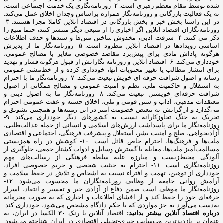
شده توسط مقام معظم رهبری است. ۲- روزنامه‌نگاری یک خدمت اجتماعی است،
نه یک فعالیت بازرگانی و روزنامه‌نگار همواره براساس وجدان اخلاق عمل می‌کند.
در این راستا بخش خبر و بخش بازرگانی در اقتصاد آنلاین کاملا مجزا هستند. ۳-
روزنامه‌نگاران اقتصاد آنلاین اگر اخباری را از منبعی دیگر منتشر کنند، حتما منبع را
ذکر می کنند. ۴- سرقت ادبی، مخدوش ساختن متن‌ها و سندها و حذف اطلاعات
اساسی رویدادها در اقتصاد آنلاین مطرود است. ۵- روزنامه‌نگار ما از پذیرش
هرگونه پاداش مادی برای پیش‌برد مقاصد خصوصی مغایر با مصالح عمومی،
خودداری می‌کند. ۶- اقتصاد آنلاین و روزنامه نگارانش از قبول هرگونه فشار و تهدید
برای انتشار مطالب یا تغییر محتویات آنها، خودداری کرده و از خط‌مشی عمومی
رسانه و اصول شرافت حرفه ای خویش تبعیت می‌کند. ۷- روزنامه‌نگار ما با احترام
به استقلال و حاکمیت ملی، نظم و امنیت عمومی و مصالح همگانی از اصول
شرافت حرفه‌ای خویشتن تبعیت می‌کند. ۸- روزنامه‌نگار ما به اصول دینی و
معتقدات مذهبی، آداب و سنن قومی و ملی، اخلاق حسنه و عفت عمومی احترام
می‌گذارد و از گرایش به تبعیض خصومت آمیز در این زمینه‌ها و همچنین تشویق و
تحریک به جنگ تجاوزکارانه نسبت به کشورهای دیگر خودداری می‌کند. ۹-
روزنامه‌نگار ما برای پاسداشت ارزش‌های اسلامی و انسانی از جمله عدالت‌طلبی،
آزادیخواهی، صلح و امنیت بشر، استقلال و پیشرفت فرهنگی، اجتماعی و اقتصادی
ملت‌ها و فرهنگ‌ها، احترام خاص قائل است. ۱۰- کوشش در راه همزیستی
مسالمت‌آمیز ملت‌ها، مقابله با گسترش وسایل و ادوات کشتار جمعی، جلوگیری از
آلودگی محیط‌زیست و مبارزه علیه سلطه فرهنگی از رسالت‌های مهم
روزنامه‌نگاری است. ۱۱- احترام به حیثیت شخصی و حریم خصوصی افراد،
خودداری از توهین، تهمت و افتراء نسبت به اشخاص و تلاش در حفظ سلامت و
آرامش روانی جامعه از وظایف روزنامه‌نگاران ما محسوب می‌شود. ۱۲-
روزنامه‌نگار ما موظف است ضمن دفاع از آزادی خبر و تفسیر و انتقاد، اسرار
حرفه‌ای خود را حفظ کند و از افشای اطلاعات و اخباری که به صورت محرمانه
به‌دست می‌آورد به جز مواردی که با حکم دادگاه مشخص می‌شود، خودداری کند.
درباره اقتصاد آنلاین بیشتر بدانید:
اقتصاد آنلاین با رنک ۳۰ الکسا در ایران، به
عنوان پر بازدیدترین وب‌سایت خبری-تحلیلی اقتصادی در ایران شناخته می‌شود.