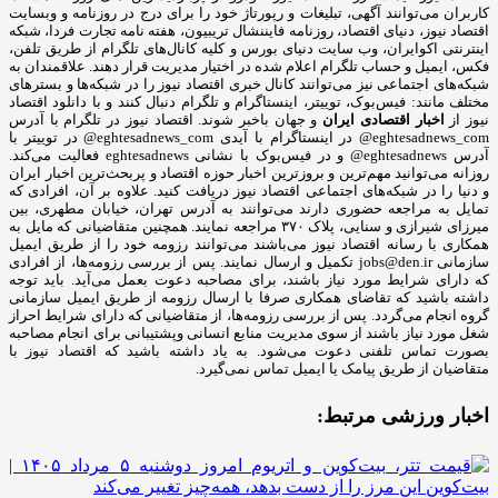
کاربران می‌توانند آگهی، تبلیغات و رپورتاژ خود را برای درج در روزنامه و وبسایت
اقتصاد نیوز، دنیای اقتصاد، روزنامه فایننشال تریبیون، هفته نامه تجارت فردا، شبکه
اینترنتی اکوایران، وب سایت دنیای بورس و کلیه کانال‌های تلگرام از طریق تلفن،
فکس، ایمیل و حساب تلگرام اعلام شده در اختیار مدیریت قرار دهند. علاقمندان به
شبکه‎‌های اجتماعی نیز می‌توانند کانال خبری اقتصاد نیوز را در شبکه‌ها و بسترهای
مختلف مانند: فیس‌بوک، توییتر، اینستاگرام و تلگرام دنبال کنند و با دانلود اقتصاد
نیوز از
اخبار اقتصادی ایران
و جهان باخبر شوند. اقتصاد نیوز در تلگرام با آدرس
eghtesadnews_com@ در اینستاگرام با آیدی eghtesadnews_com@ در توییتر با
آدرس eghtesadnews@ و در فیس‌بوک با نشانی eghtesadnews فعالیت می‌کند.
روزانه می‌توانید مهم‌ترین و بروزترین اخبار حوزه اقتصاد و پربحث‌ترین اخبار ایران
و دنیا را در شبکه‌های اجتماعی اقتصاد نیوز دریافت کنید. علاوه بر آن، افرادی که
تمایل به مراجعه حضوری دارند می‌توانند به آدرس تهران، خیابان مطهری، بین
میرزای شیرازی و سنایی، پلاک ۳۷۰ مراجعه نمایند. همچنین متقاضیانی که مایل به
همکاری با رسانه‌ اقتصاد نیوز می‌باشند می‌توانند رزومه خود را از طریق ایمیل
سازمانی jobs@den.ir تکمیل و ارسال نمایند. پس از بررسی رزومه‌ها، از افرادی
که دارای شرایط مورد نیاز باشند، برای مصاحبه دعوت بعمل می‌آید. باید توجه
داشته باشید که تقاضای همکاری صرفا با ارسال رزومه از طریق ایمیل سازمانی
گروه انجام می‌گردد. پس از بررسی رزومه‌ها، از متقاضیانی که دارای شرایط احراز
شغل مورد نیاز باشند از سوی مدیریت منابع انسانی وپشتیبانی برای انجام مصاحبه
بصورت تماس تلفنی دعوت می‌شود. به یاد داشته باشید که اقتصاد نیوز با
متقاضیان از طریق پیامک یا ایمیل تماس نمی‌گیرد.
اخبار ورزشی مرتبط: