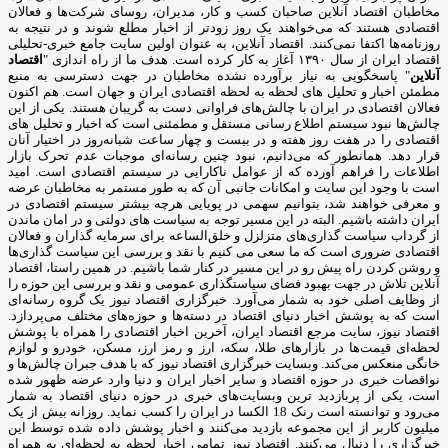
مخاطبان اقتصاد آنلاین صاحبان کسب و کار، مدیران، روسای شرکت‌ها و فعالان
اقتصادی هستند که می‌خواهند یک روز زودتر از اخبار مطلع شوند و در نتیجه به
روزنامه‌ها اکتفا نمی‌کنند. اقتصاد آنلاین، به عنوان اولین سایت جامع خبری-تحلیلی
اقتصاد ایران از سال ۱۳۹۰ آغاز به کار کرده است. هدف ما از راه اندازی "
اقتصاد
آنلاین
" پاسخگویی به نیاز برآورده نشده مخاطبان در جهت دسترسی به منبع
مطمئن اخبار و تحلیل های لحظه به لحظه اقتصادی ایران و جهان است. هم اکنون
فعالان اقتصادی در ایران با چالش‌های فراوانی دست به گریبان هستند. یکی از این
چالش‌ها نبود سیستم اطلاع رسانی مستقل و مطمئنی است که اخبار و تحلیل های
اقتصادی را در هفت روز هفته و در بیست و چهار ساعت شبانه‌روز در اختیار آنان
قرار دهد. همانطور که می‌دانیم، نبود چنین رسانه‌ای موجبات عدم تحرک بازار
اطلاعات را فراهم آورده که از عوامل ناکارایی در سیستم اقتصادی است. امید
است با وجود این سایت و امکانات جانبی آن که به طور مستمر به مخاطبان عرضه
و معرفی خواهند شد، بتوانیم سهمی در پویایی هرچه بیشتر سیستم اقتصادی در
ایران داشته باشیم. البته در این مسیر توجه به سیاست های دولتی و در امان ماندن
از گرداب سیاست گذاری‌های متزلزل و خلق‌الساعه برای سرمایه گذاران و فعالان
اقتصادی ضروری است که ما سعی می کنیم با نقد و بررسی این سیاست گذاری‌ها
و روشن کردن راه پیش رو در این مسیر در کنار شما باشیم. در همین راستا، اقتصاد
آنلاین تلاش در جهت بهبود فضای سیاستگذاری عمومی و نقد و بررسی این حوزه را
از وظایف اصلی خود به شمار می‌آورد. خبرگزاری اقتصاد نیوز یک گروه رسانه‌ای
است که به پوشش اخبار دنیای اقتصاد در دسته‌ها و حوزه‌های مختلف می‌پردازد.
اقتصاد نیوز، سایت مرجع اقتصاد ایران، آخرین اخبار اقتصادی را همراه با پوشش
لحظه‌ای قیمت‌ها در بازارهای طلا، سکه، ارز و رمز ارز، مسکن، خودرو و لوازم
خانگی منعکس می‌کند. وبسایت خبرگزاری اقتصاد نیوز که با هدف جبران چالش‌ها و
نواقصات خبری در حوزه اقتصاد و سایر اخبار ایران و دنیا وارد عرضه ظهور شده
است، یکی از پربازدید ترین وبسایت‌های خبری در حوزه دنیای اقتصاد به شمار
می‌رود و توانسته است رنک 18 الکسا در ایران را کسب نماید. روزانه بیش از یک
میلیون کاربر از این مجموعه بازدید می‌کنند و اخبار پوشش داده شده توسط این
خبرگزاری را دنبال می‌کنند. اقتصاد نیوز تمامی اخبار لحظه به لحظه‌ای به همراه