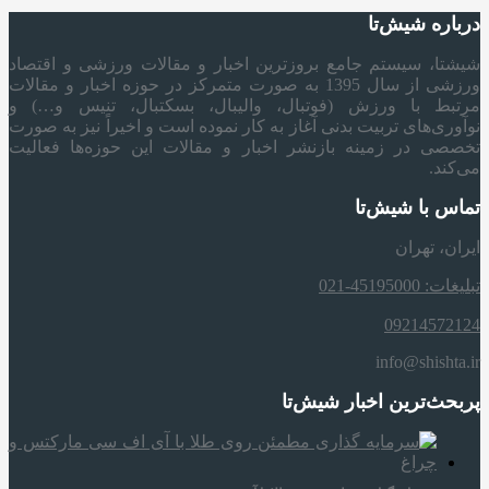
درباره شیش‌تا
شیشتا، سیستم جامع بروزترین اخبار و مقالات ورزشی و اقتصاد
ورزشی از سال 1395 به صورت متمرکز در حوزه اخبار و مقالات
مرتبط با ورزش (فوتبال، والیبال، بسکتبال، تنیس و…) و
نوآوری‌های تربیت بدنی آغاز به کار نموده است و اخیراً نیز به صورت
تخصصی در زمینه بازنشر اخبار و مقالات این حوزه‌ها فعالیت
می‌کند.
تماس با شیش‌تا
ایران، تهران
تبلیغات: 45195000-021
09214572124
info@shishta.ir
پربحث‌ترین اخبار شیش‌تا