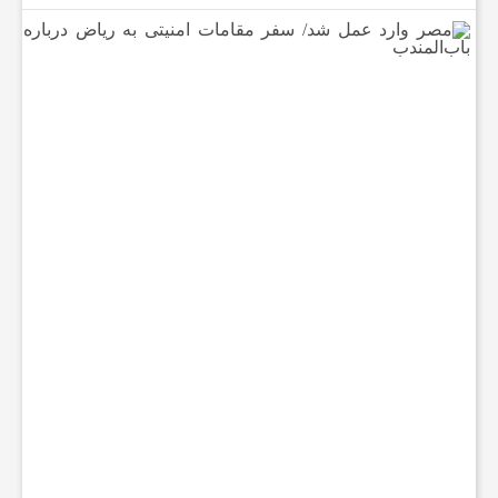
م
ص
ر
و
ا
ر
د
ع
م
ل
ش
د
/
س
ف
ر
م
ق
ا
م
ا