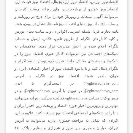
اقتصادنیوز بورس، اقتصاد نیوز ارز دیجیتال، اقتصاد نیوز قیمت ارز،
اقتصاد نیوز خودرو از پربازدیدترین های روزانه هستند. کاربران
می‌توانند آگهی، تبلیغات و رپورتاژ خود را برای درج در روزنامه و
وبسایت اقتصاد نیوز، دنیای اقتصاد، روزنامه فایننشال تریبیون، هفته
نامه تجارت فردا، شبکه اینترنتی اکوایران، وب سایت دنیای بورس
و کلیه کانال‌های تلگرام از طریق تلفن، فکس، ایمیل و حساب
تلگرام اعلام شده در اختیار مدیریت قرار دهند. علاقمندان به
شبکه‎‌های اجتماعی نیز می‌توانند کانال خبری اقتصاد نیوز را در
شبکه‌ها و بسترهای مختلف مانند: فیس‌بوک، توییتر، اینستاگرام و
تلگرام دنبال کنند و با دانلود اقتصاد نیوز از
اخبار اقتصادی ایران
و
جهان باخبر شوند. اقتصاد نیوز در تلگرام با آدرس
eghtesadnews_com@ در اینستاگرام با آیدی
eghtesadnews_com@ در توییتر با آدرس eghtesadnews@ و در
فیس‌بوک با نشانی eghtesadnews فعالیت می‌کند. روزانه می‌توانید
مهم‌ترین و بروزترین اخبار حوزه اقتصاد و پربحث‌ترین اخبار ایران و
دنیا را در شبکه‌های اجتماعی اقتصاد نیوز دریافت کنید. علاوه بر آن،
افرادی که تمایل به مراجعه حضوری دارند می‌توانند به آدرس
تهران، خیابان مطهری، بین میرزای شیرازی و سنایی، پلاک ۳۷۰