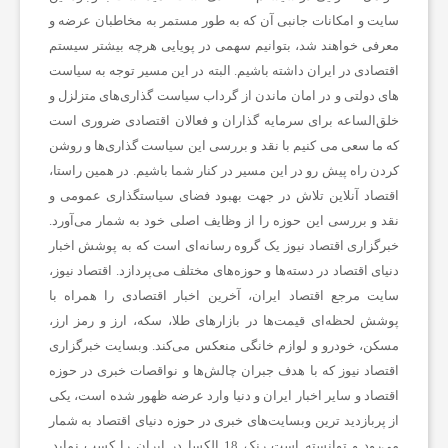
سایت و امکانات جانبی آن که به طور مستمر به مخاطبان عرضه و
ی
معرفی خواهند شد، بتوانیم سهمی در پویایی هرچه بیشتر سیستم
اقتصادی در ایران داشته باشیم. البته در این مسیر توجه به سیاست
،
های دولتی و در امان ماندن از گرداب سیاست گذاری‌های متزلزل و
خلق‌الساعه برای سرمایه گذاران و فعالان اقتصادی ضروری است
س
که ما سعی می کنیم با نقد و بررسی این سیاست گذاری‌ها و روشن
کردن راه پیش رو در این مسیر در کنار شما باشیم. در همین راستا،
اقتصاد آنلاین تلاش در جهت بهبود فضای سیاستگذاری عمومی و
ل
نقد و بررسی این حوزه را از وظایف اصلی خود به شمار می‌آورد.
خبرگزاری اقتصاد نیوز یک گروه رسانه‌ای است که به پوشش اخبار
ا
دنیای اقتصاد در دسته‌ها و حوزه‌های مختلف می‌پردازد. اقتصاد نیوز،
سایت مرجع اقتصاد ایران، آخرین اخبار اقتصادی را همراه با
پوشش لحظه‌ای قیمت‌ها در بازارهای طلا، سکه، ارز و رمز ارز،
م
مسکن، خودرو و لوازم خانگی منعکس می‌کند. وبسایت خبرگزاری
اقتصاد نیوز که با هدف جبران چالش‌ها و نواقصات خبری در حوزه
ت
اقتصاد و سایر اخبار ایران و دنیا وارد عرضه ظهور شده است، یکی
از پربازدید ترین وبسایت‌های خبری در حوزه دنیای اقتصاد به شمار
ص
می‌رود و توانسته است رنک 18 الکسا در ایران را کسب نماید.