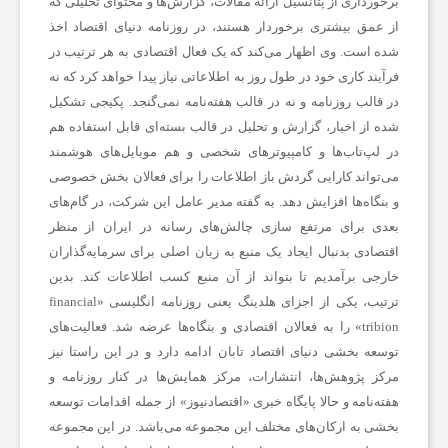
برخورداری از پتانسیل ارائه مقالات، گزارش‌ها و محتوای تحلیلی که
از عمق بیشتری برخوردار هستند، در روزنامه دنیای اقتصاد اخذ
شده است. وی اظهار می‌کند که یک فعال اقتصادی به هر ترتیب در
فرآیند کاری خود در طول روز به اطلاعاتی نیاز پیدا خواهد کرد که نه
در قالب روزنامه و نه در قالب هفته‌نامه نمی‌گنجد. پکیجی تشکیل
شده از اخبار، گزارش و تحلیل در قالب بسته‌ای قابل استفاده هم
در لپ‌تاب‌ها و کامپیوترهای شخصی و هم موبایل‌های هوشمند
می‌تواند کارایی گردش باز اطلاعات را برای فعالان بخش خصوصی
و بنگاه‌ها افزایش دهد. به گفته مدیر عامل این شرکت، در گام‌های
بعدی برای مرتفع سازی چالش‌های رسانه در ایران از منظر
اقتصادی بدنبال ایجاد یک منبع به زبان اصلی برای سرمایه‌گذاران
خارجی برآمدیم تا بتواند از آن منبع کسب اطلاعات کند. بدین
ترتیب، یکی از اجزای هلدینگ یعنی روزنامه انگلیسی «financial
tribion» را به فعالان اقتصادی و بنگاه‌ها عرضه شد. فعالیت‌های
توسعه بخشی دنیای اقتصاد تابان ادامه دارد و در این راستا نیز
مرکز پژوهش‌ها، انتشارات، مرکز همایش‌ها در کنار روزنامه و
هفته‌نامه و حالا پایگاه خبری «اقتصادنیوز» از جمله اقدامات توسعه
بخشی به ارکان‌های مختلف این مجموعه می‌باشد. در این مجموعه