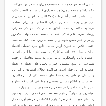
اخباری که به صورت محرمانه به‌دست می‌آورد به جز مواردی که با
حکم دادگاه مشخص می‌شود، خودداری کند.
درباره اقتصاد آنلاین
ی
بیشتر بدانید:
اقتصاد آنلاین با رنک ۳۰ الکسا در ایران، به عنوان پر
بازدیدترین وب‌سایت خبری-تحلیلی اقتصادی در ایران شناخته
ه
می‌شود. مخاطبان اقتصاد آنلاین صاحبان کسب و کار، مدیران،
روسای شرکت‌ها و فعالان اقتصادی هستند که می‌خواهند یک روز
زودتر از اخبار مطلع شوند و در نتیجه به روزنامه‌ها اکتفا نمی‌کنند.
،
اقتصاد آنلاین، به عنوان اولین سایت جامع خبری-تحلیلی اقتصاد
ایران از سال ۱۳۹۰ آغاز به کار کرده است. هدف ما از راه اندازی
پ
"
اقتصاد آنلاین
" پاسخگویی به نیاز برآورده نشده مخاطبان در جهت
دسترسی به منبع مطمئن اخبار و تحلیل های لحظه به لحظه
ز
اقتصادی ایران و جهان است. هم اکنون فعالان اقتصادی در ایران با
چالش‌های فراوانی دست به گریبان هستند. یکی از این چالش‌ها
نبود سیستم اطلاع رسانی مستقل و مطمئنی است که اخبار و
ش
تحلیل های اقتصادی را در هفت روز هفته و در بیست و چهار ساعت
شبانه‌روز در اختیار آنان قرار دهد. همانطور که می‌دانیم، نبود چنین
ک
رسانه‌ای موجبات عدم تحرک بازار اطلاعات را فراهم آورده که از
عوامل ناکارایی در سیستم اقتصادی است. امید است با وجود این