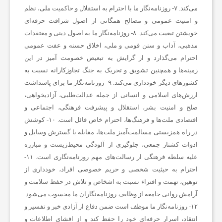
می‌کند. ۷- روزنامه‌نگار ما با احترام به استقلال و حاکمیت ملی، نظم
و
و امنیت عمومی و مصالح همگانی از اصول شرافت حرفه‌ای
خویشتن تبعیت می‌کند. ۸- روزنامه‌نگار ما به اصول دینی و معتقدات
ر
مذهبی، آداب و سنن قومی و ملی، اخلاق حسنه و عفت عمومی
احترام می‌گذارد و از گرایش به تبعیض خصومت آمیز در این
ز
زمینه‌ها و همچنین تشویق و تحریک به جنگ تجاوزکارانه نسبت به
کشورهای دیگر خودداری می‌کند. ۹- روزنامه‌نگار ما برای پاسداشت
ارزش‌های اسلامی و انسانی از جمله عدالت‌طلبی، آزادیخواهی،
ش
صلح و امنیت بشر، استقلال و پیشرفت فرهنگی، اجتماعی و
اقتصادی ملت‌ها و فرهنگ‌ها، احترام خاص قائل است. ۱۰- کوشش
ی
در راه همزیستی مسالمت‌آمیز ملت‌ها، مقابله با گسترش وسایل و
ادوات کشتار جمعی، جلوگیری از آلودگی محیط‌زیست و مبارزه
علیه سلطه فرهنگی از رسالت‌های مهم روزنامه‌نگاری است. ۱۱-
ت
احترام به حیثیت شخصی و حریم خصوصی افراد، خودداری از
توهین، تهمت و افتراء نسبت به اشخاص و تلاش در حفظ سلامت و
غ
آرامش روانی جامعه از وظایف روزنامه‌نگاران ما محسوب می‌شود.
۱۲- روزنامه‌نگار ما موظف است ضمن دفاع از آزادی خبر و تفسیر و
ذ
انتقاد، اسرار حرفه‌ای خود را حفظ کند و از افشای اطلاعات و