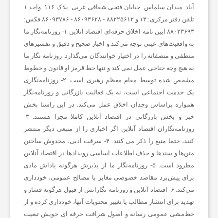
آباد. میدان سلماس. خیابان فتحی شقاقی غربی. پلاک ۱۱۶. واحد ۱
تلفن دفتر مرکزی: ۱۳ و ۸۸۲۲۵۶۱۲ - ۸۶۰۹۳۶۲۸ - ۸۶۰۹۳۷۸۶ فکس:
ر
۸۸۰۲۳۶۹۳
آیین نامه اخلاق حرفه‌ای اقتصاد آنلاین
۱- روزنامه‌نگار ما
به واقعیت‌های عینی توجه می‌کند و اخبار صحیح و دقیق و تفسیرهای
ش
منطقی و منصفانه را در اختیار خوانندگان می‌گذارد. روزنامه نگار ما
به هیچ وجه جناحی عمل نمی کند و تنها خط قرمز او قانون و خطوط
مشخص شده توسط مقام معظم رهبری است. ۲- روزنامه‌نگاری
ت
یک خدمت اجتماعی است، نه یک فعالیت بازرگانی و روزنامه‌نگار
همواره براساس وجدان اخلاق عمل می‌کند. در این راستا بخش
ه‌
خبر و بخش بازرگانی در اقتصاد آنلاین کاملا مجزا هستند. ۳-
روزنامه‌نگاران اقتصاد آنلاین اگر اخباری را از منبعی دیگر منتشر
ه
کنند، حتما منبع را ذکر می کنند. ۴- سرقت ادبی، مخدوش ساختن
متن‌ها و سندها و حذف اطلاعات اساسی رویدادها در اقتصاد آنلاین
مطرود است. ۵- روزنامه‌نگار ما از پذیرش هرگونه پاداش مادی
ا
برای پیش‌برد مقاصد خصوصی مغایر با مصالح عمومی، خودداری
می‌کند. ۶- اقتصاد آنلاین و روزنامه نگارانش از قبول هرگونه فشار و
ی
تهدید برای انتشار مطالب یا تغییر محتویات آنها، خودداری کرده و از
خط‌مشی عمومی رسانه و اصول شرافت حرفه ای خویش تبعیت