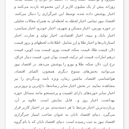
روزانه بیش از یک میلیون کاربر از این مجموعه بازدید می‌کنند و
اخبار پوشش داده شده توسط این خبرگزاری را دنبال می‌کنند.
ن
اقتصاد نیوز تمامی اخبار لحظه به لحظه‌ای به همراه مقالات تحلیلی
در حوزه بورس، اخبار مسکن و شهری، اخبار خودرو، اخبار سیاسی،
ع
اخبار بانک و بیمه، اخبار اقتصادی، اخبار تولید و تجارت، اخبار
استارتاپ‌ها و اخبار طلا و ارز شامل: اطلاعات لحظهای و بروز قیمت
دلار، قیمت طلا، قیمت سکه، قیمت یورو، قیمت بیت کوین، قیمت
ت
درهم امارات، قیمت لیر ترکیه، قیمت یوان چین، قیمت دینار عراق،
نرخ ارز، دلار، سکه، طلا و یورو را پوشش می‌دهد. در اقتصاد نیوز
و
می‌توانید بخش‌های متنوع دیگری همچون، الفبای اقتصاد،
هواشناسی اقتصاد، ماشین زمان، ویژه نامه، وب‌گردی را نیز
خ
مشاهده نمایید. در بخش اخبار سایر رسانه‌ها، داغ‌ترین و بروزترین
اخبار سایر حوزه‌های دارای اهمیت و پرجستجو مانند مسائل حوزه
بهداشت، اخبار روز و... قابل نمایش است. علاوه بر آن،
د
پربازدیدترین اخبار مرتبط با هر دسته‌بندی نیز در اختیار کاربر قرار
می‌گیرد. دنیای اقتصاد تابان به عنوان صاحب امتیاز خبرگزاری
م
اقتصاد نیوز به ثبت رسیده است. دنیای اقتصاد تابان که با نام گروه
رسانه ای دنیای اقتصاد نیز از آن یاد می‌شود یک شرکت و مؤسسه