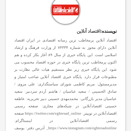
ز
ن
نویسنده:
اقتصاد آنلاین
ا
اقتصاد آنلاین پرمخاطب ترین رسانه اقتصادی در ایران
اقتصاد
آنلاین دارای مجوز به شماره ۷۴۳۳۴ از وزارت فرهنگ و ارشاد
اسلامی است.
این پایگاه خبری از سال ۸۹ آغاز بکار کرده و هم
ن
اکنون پرمخاطب ترین پایگاه خبری در حوزه اقتصاد محسوب می
شود. این پایگاه خبری زیر نظر مستقیم هیات عالی نظارت بر
س
مطبوعات قرار دارد.
پایگاه خبری اقتصاد آنلاین
صاحب امتیاز و
مدیرمسئول:
مریم کاظمی
شورای سیاستگذاری:
علی مروی /
صادق الحسینی / سعید عباسیان / هاشم آردم
سردبیر:
سعید
ا
عباسیان
مدیر بازرگانی:
محمدمهدی حسینی
دبیر تحریریه:
عاطفه
حسینی
اقتصادآنلاین در شبکه‌های مجازی:
صفحه رسمی
ی
اقتصادآنلاین در توییتر:
https://twitter.com/eghtesad_online
صفحه
رسمی اقتصادآنلاین در اینستاگرام:
ر
https://www.instagram.com/eghtesadonline_
آدرس دفتر: یوسف