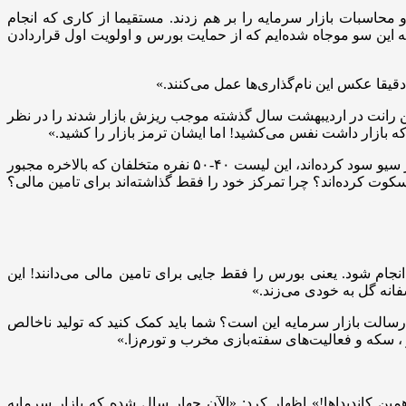
محاسبات بازار سرمایه را بر هم زدند. مستقیما از کاری که انجام
هند، دفاع می‌کنند و حتی علم اقتصاد را زیر سوال می‌برند. ما واقعا با پدیده‌های عجیب و غریبی در چهار سال گذشته یعنی از سال ۹۹ به این سو موجاه شده‌ایم که از حمایت بورس و اولویت اول قراردادن
قیقا عکس این نام‌گذاری‌ها عمل می‌کنند.»
شتن رانت در اردیبهشت سال گذشته موجب ریزش بازار شدند را در نظر
که بازار داشت نفس می‌کشید! اما ایشان ترمز بازار را کشید.»
وی افزود: «بعد گفتند چه کسانی بودند که این حجم از معاملات را انجام دادند و اطلاع داشتند، پاسخ دادند، کسانی بودند و سیو سود کردند. اگر سیو سود کرده‌اند، این لیست ۴۰-۵۰ نفره متخلفان که بالاخره مجبور
 روشن و رسمی انجام نمی‌شود و فقط سکوت کرده‌اند؟ چرا تمرکز خود را فقط گذاشته‌اند برای تامین مالی؟
جام شود. یعنی بورس را فقط جایی برای تامین مالی می‌دانند! این
انه گل به خودی می‌زند.»
مالی دولت تبدیل شده است؛ تامین مالی ۴۰ درصدی صنایع و شرکت‌ها. آیا رسالت بازار سرمایه این است؟ شما باید کمک کنید که تولید ناخالص
ز ، سکه و فعالیت‌های سفته‌بازی مخرب و تورم‌زا.»
 برخی از همین کاندیداها!» اظهار کرد: «الآن چهار سال شده که بازار سرمایه