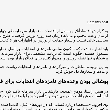
Rate this post
به گزارش اقتصادآنلاین به نق
از بیان وعده عجیب و بی‌پایه درمان سه روزه بورس گرفته تا طرح شعا
سیاسی خالی نیست و شعار حمایت از بورس در اظهارات هر ۶ کاندیدا دیده می‌شود؛ اگرچه هیچ‌یک، برنامه مشخص و روشنی برای عمل به وعده خود ارائه نکرده‌اند.
باید اشاره داشت که تا کنون تمامی نامزدهای انتخابات، بر اصل حما
مشغول هستند، چگونه است که برنامه مشخصی برای بازار سرمایه تدا
پزشکیان، تنها نقطه روشن و امیدوارکننده برای فعالان بازار بوده است،
به این ترتیب، مناظرات و میزگردهای نامزدهای انتخابات ریاست جمهو
وعده‌ها و شعارها، دل خوش کرد.
پوشالی بودن وعده‌های نامزدهای انتخابات برای
در همین راستا، هومن عمیدی، کارشناس بازار سرمایه تاکید کرد: «مت
احساسات و هیجانات خاص می‌شوند و شانس خود را با وعده‌ها و حرف‌ها
وی افزود: «مشخصا درباره کسانی که در دوره‌های قبل، کاندیدا شده ب
و کسانی که بازار سرمایه را می‌فهمند، مشخص است؛ نمونه آن، آقا