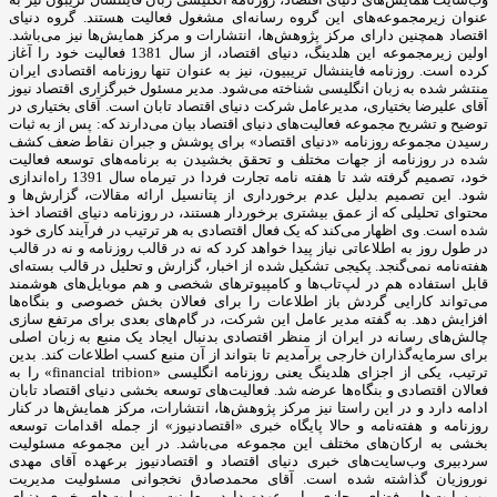
عنوان زیرمجموعه‌های این گروه رسانه‌ای مشغول فعالیت هستند. گروه دنیای
اقتصاد همچنین دارای مرکز پژوهش‌ها، انتشارات و مرکز همایش‌ها نیز می‌باشد.
اولین زیرمجموعه این هلدینگ، دنیای اقتصاد، از سال 1381 فعالیت خود را آغاز
کرده است. روزنامه فایننشال تریبیون، نیز به عنوان تنها روزنامه اقتصادی ایران
منتشر شده به زبان انگلیسی شناخته می‌شود. مدیر مسئول خبرگزاری اقتصاد نیوز
آقای علیرضا بختیاری، مدیرعامل شرکت دنیای اقتصاد تابان است. آقای بختیاری در
توضیح و تشریح مجموعه فعالیت‌های دنیای اقتصاد بیان می‌دارند که: پس از به ثبات
رسیدن مجموعه روزنامه «دنیای اقتصاد» برای پوشش و جبران نقاط ضعف کشف
شده در روزنامه از جهات مختلف و تحقق بخشیدن به برنامه‌های توسعه فعالیت
خود، تصمیم گرفته شد تا هفته نامه تجارت فردا در تیرماه سال 1391 راه‌اندازی
شود. این تصمیم بدلیل عدم برخورداری از پتانسیل ارائه مقالات، گزارش‌ها و
محتوای تحلیلی که از عمق بیشتری برخوردار هستند، در روزنامه دنیای اقتصاد اخذ
شده است. وی اظهار می‌کند که یک فعال اقتصادی به هر ترتیب در فرآیند کاری خود
در طول روز به اطلاعاتی نیاز پیدا خواهد کرد که نه در قالب روزنامه و نه در قالب
هفته‌نامه نمی‌گنجد. پکیجی تشکیل شده از اخبار، گزارش و تحلیل در قالب بسته‌ای
قابل استفاده هم در لپ‌تاب‌ها و کامپیوترهای شخصی و هم موبایل‌های هوشمند
می‌تواند کارایی گردش باز اطلاعات را برای فعالان بخش خصوصی و بنگاه‌ها
افزایش دهد. به گفته مدیر عامل این شرکت، در گام‌های بعدی برای مرتفع سازی
چالش‌های رسانه در ایران از منظر اقتصادی بدنبال ایجاد یک منبع به زبان اصلی
برای سرمایه‌گذاران خارجی برآمدیم تا بتواند از آن منبع کسب اطلاعات کند. بدین
ترتیب، یکی از اجزای هلدینگ یعنی روزنامه انگلیسی «financial tribion» را به
فعالان اقتصادی و بنگاه‌ها عرضه شد. فعالیت‌های توسعه بخشی دنیای اقتصاد تابان
ادامه دارد و در این راستا نیز مرکز پژوهش‌ها، انتشارات، مرکز همایش‌ها در کنار
روزنامه و هفته‌نامه و حالا پایگاه خبری «اقتصادنیوز» از جمله اقدامات توسعه
بخشی به ارکان‌های مختلف این مجموعه می‌باشد. در این مجموعه مسئولیت
سردبیری وب‌سایت‌های خبری دنیای اقتصاد و اقتصادنیوز برعهده آقای مهدی
نوروزیان گذاشته شده است. آقای محمدصادق نخجوانی مسئولیت مدیریت
وب‌سایت‌ها و فضای مجازی را برعهده دارد. معاونت وبسایت‌های خبری دنیای