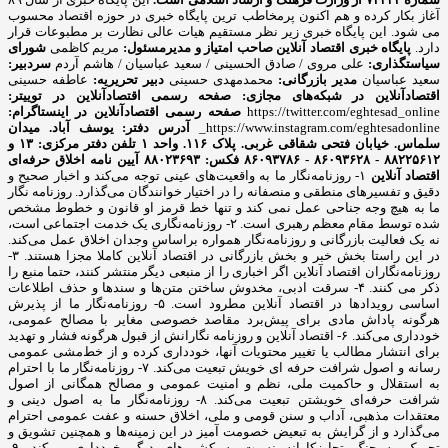
آغاز بکار کرده و هم اکنون پرمخاطب ترین پایگاه خبری در حوزه اقتصاد محسوب
می شود. این پایگاه خبری زیر نظر مستقیم هیات عالی نظارت بر مطبوعات قرار
دارد.
پایگاه خبری اقتصاد آنلاین
صاحب امتیاز و مدیرمسئول:
مریم کاظمی
شورای
سیاستگذاری:
علی مروی / صادق الحسینی / سعید عباسیان / هاشم آردم
سردبیر:
سعید عباسیان
مدیر بازرگانی:
محمدمهدی حسینی
دبیر تحریریه:
عاطفه حسینی
اقتصادآنلاین در شبکه‌های مجازی:
صفحه رسمی اقتصادآنلاین در توییتر:
https://twitter.com/eghtesad_online
صفحه رسمی اقتصادآنلاین در اینستاگرام:
https://www.instagram.com/eghtesadonline_
آدرس دفتر: یوسف آباد. میدان
سلماس. خیابان فتحی شقاقی غربی. پلاک ۱۱۶. واحد ۱
تلفن دفتر مرکزی: ۱۳ و
۸۸۲۲۵۶۱۲ - ۸۶۰۹۳۶۲۸ - ۸۶۰۹۳۷۸۶ فکس: ۸۸۰۲۳۶۹۳
آیین نامه اخلاق حرفه‌ای
اقتصاد آنلاین
۱- روزنامه‌نگار ما به واقعیت‌های عینی توجه می‌کند و اخبار صحیح و
دقیق و تفسیرهای منطقی و منصفانه را در اختیار خوانندگان می‌گذارد. روزنامه نگار
ما به هیچ وجه جناحی عمل نمی کند و تنها خط قرمز او قانون و خطوط مشخص
شده توسط مقام معظم رهبری است. ۲- روزنامه‌نگاری یک خدمت اجتماعی است،
نه یک فعالیت بازرگانی و روزنامه‌نگار همواره براساس وجدان اخلاق عمل می‌کند.
در این راستا بخش خبر و بخش بازرگانی در اقتصاد آنلاین کاملا مجزا هستند. ۳-
روزنامه‌نگاران اقتصاد آنلاین اگر اخباری را از منبعی دیگر منتشر کنند، حتما منبع را
ذکر می کنند. ۴- سرقت ادبی، مخدوش ساختن متن‌ها و سندها و حذف اطلاعات
اساسی رویدادها در اقتصاد آنلاین مطرود است. ۵- روزنامه‌نگار ما از پذیرش
هرگونه پاداش مادی برای پیش‌برد مقاصد خصوصی مغایر با مصالح عمومی،
خودداری می‌کند. ۶- اقتصاد آنلاین و روزنامه نگارانش از قبول هرگونه فشار و تهدید
برای انتشار مطالب یا تغییر محتویات آنها، خودداری کرده و از خط‌مشی عمومی
رسانه و اصول شرافت حرفه ای خویش تبعیت می‌کند. ۷- روزنامه‌نگار ما با احترام
به استقلال و حاکمیت ملی، نظم و امنیت عمومی و مصالح همگانی از اصول
شرافت حرفه‌ای خویشتن تبعیت می‌کند. ۸- روزنامه‌نگار ما به اصول دینی و
معتقدات مذهبی، آداب و سنن قومی و ملی، اخلاق حسنه و عفت عمومی احترام
می‌گذارد و از گرایش به تبعیض خصومت آمیز در این زمینه‌ها و همچنین تشویق و
تحریک به جنگ تجاوزکارانه نسبت به کشورهای دیگر خودداری می‌کند. ۹-