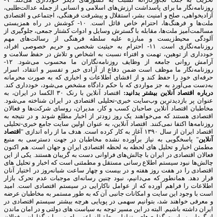
روزنامه‌نگار ما برای پاسداشت ارزش‌های اسلامی و انسانی از جمله عدالت‌طلبی،
آزادیخواهی، صلح و امنیت بشر، استقلال و پیشرفت فرهنگی، اجتماعی و اقتصادی
ملت‌ها و فرهنگ‌ها، احترام خاص قائل است. ۱۰- کوشش در راه همزیستی
مسالمت‌آمیز ملت‌ها، مقابله با گسترش وسایل و ادوات کشتار جمعی، جلوگیری از
آلودگی محیط‌زیست و مبارزه علیه سلطه فرهنگی از رسالت‌های مهم
روزنامه‌نگاری است. ۱۱- احترام به حیثیت شخصی و حریم خصوصی افراد،
خودداری از توهین، تهمت و افتراء نسبت به اشخاص و تلاش در حفظ سلامت و
آرامش روانی جامعه از وظایف روزنامه‌نگاران ما محسوب می‌شود. ۱۲-
روزنامه‌نگار ما موظف است ضمن دفاع از آزادی خبر و تفسیر و انتقاد، اسرار
حرفه‌ای خود را حفظ کند و از افشای اطلاعات و اخباری که به صورت محرمانه
به‌دست می‌آورد به جز مواردی که با حکم دادگاه مشخص می‌شود، خودداری کند.
درباره اقتصاد آنلاین بیشتر بدانید:
اقتصاد آنلاین با رنک ۳۰ الکسا در ایران، به
عنوان پر بازدیدترین وب‌سایت خبری-تحلیلی اقتصادی در ایران شناخته می‌شود.
مخاطبان اقتصاد آنلاین صاحبان کسب و کار، مدیران، روسای شرکت‌ها و فعالان
اقتصادی هستند که می‌خواهند یک روز زودتر از اخبار مطلع شوند و در نتیجه به
روزنامه‌ها اکتفا نمی‌کنند. اقتصاد آنلاین، به عنوان اولین سایت جامع خبری-تحلیلی
اقتصاد ایران از سال ۱۳۹۰ آغاز به کار کرده است. هدف ما از راه اندازی "
اقتصاد
آنلاین
" پاسخگویی به نیاز برآورده نشده مخاطبان در جهت دسترسی به منبع
مطمئن اخبار و تحلیل های لحظه به لحظه اقتصادی ایران و جهان است. هم اکنون
فعالان اقتصادی در ایران با چالش‌های فراوانی دست به گریبان هستند. یکی از این
چالش‌ها نبود سیستم اطلاع رسانی مستقل و مطمئنی است که اخبار و تحلیل های
اقتصادی را در هفت روز هفته و در بیست و چهار ساعت شبانه‌روز در اختیار آنان
قرار دهد. همانطور که می‌دانیم، نبود چنین رسانه‌ای موجبات عدم تحرک بازار
اطلاعات را فراهم آورده که از عوامل ناکارایی در سیستم اقتصادی است. امید
است با وجود این سایت و امکانات جانبی آن که به طور مستمر به مخاطبان عرضه
و معرفی خواهند شد، بتوانیم سهمی در پویایی هرچه بیشتر سیستم اقتصادی در
ایران داشته باشیم. البته در این مسیر توجه به سیاست های دولتی و در امان ماندن
از گرداب سیاست گذاری‌های متزلزل و خلق‌الساعه برای سرمایه گذاران و فعالان