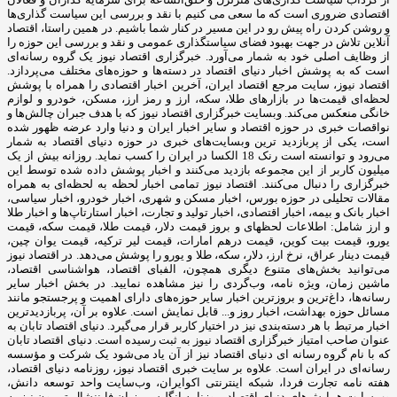
اقتصادی ضروری است که ما سعی می کنیم با نقد و بررسی این سیاست گذاری‌ها
و روشن کردن راه پیش رو در این مسیر در کنار شما باشیم. در همین راستا، اقتصاد
آنلاین تلاش در جهت بهبود فضای سیاستگذاری عمومی و نقد و بررسی این حوزه را
از وظایف اصلی خود به شمار می‌آورد. خبرگزاری اقتصاد نیوز یک گروه رسانه‌ای
است که به پوشش اخبار دنیای اقتصاد در دسته‌ها و حوزه‌های مختلف می‌پردازد.
اقتصاد نیوز، سایت مرجع اقتصاد ایران، آخرین اخبار اقتصادی را همراه با پوشش
لحظه‌ای قیمت‌ها در بازارهای طلا، سکه، ارز و رمز ارز، مسکن، خودرو و لوازم
خانگی منعکس می‌کند. وبسایت خبرگزاری اقتصاد نیوز که با هدف جبران چالش‌ها و
نواقصات خبری در حوزه اقتصاد و سایر اخبار ایران و دنیا وارد عرضه ظهور شده
است، یکی از پربازدید ترین وبسایت‌های خبری در حوزه دنیای اقتصاد به شمار
می‌رود و توانسته است رنک 18 الکسا در ایران را کسب نماید. روزانه بیش از یک
میلیون کاربر از این مجموعه بازدید می‌کنند و اخبار پوشش داده شده توسط این
خبرگزاری را دنبال می‌کنند. اقتصاد نیوز تمامی اخبار لحظه به لحظه‌ای به همراه
مقالات تحلیلی در حوزه بورس، اخبار مسکن و شهری، اخبار خودرو، اخبار سیاسی،
اخبار بانک و بیمه، اخبار اقتصادی، اخبار تولید و تجارت، اخبار استارتاپ‌ها و اخبار طلا
و ارز شامل: اطلاعات لحظهای و بروز قیمت دلار، قیمت طلا، قیمت سکه، قیمت
یورو، قیمت بیت کوین، قیمت درهم امارات، قیمت لیر ترکیه، قیمت یوان چین،
قیمت دینار عراق، نرخ ارز، دلار، سکه، طلا و یورو را پوشش می‌دهد. در اقتصاد نیوز
می‌توانید بخش‌های متنوع دیگری همچون، الفبای اقتصاد، هواشناسی اقتصاد،
ماشین زمان، ویژه نامه، وب‌گردی را نیز مشاهده نمایید. در بخش اخبار سایر
رسانه‌ها، داغ‌ترین و بروزترین اخبار سایر حوزه‌های دارای اهمیت و پرجستجو مانند
مسائل حوزه بهداشت، اخبار روز و... قابل نمایش است. علاوه بر آن، پربازدیدترین
اخبار مرتبط با هر دسته‌بندی نیز در اختیار کاربر قرار می‌گیرد. دنیای اقتصاد تابان به
عنوان صاحب امتیاز خبرگزاری اقتصاد نیوز به ثبت رسیده است. دنیای اقتصاد تابان
که با نام گروه رسانه ای دنیای اقتصاد نیز از آن یاد می‌شود یک شرکت و مؤسسه
رسانه‌ای در ایران است. علاوه بر سایت خبری اقتصاد نیوز، روزنامه دنیای اقتصاد،
هفته ‌نامه تجارت فردا، شبکه اینترنتی اکوایران، وب‌سایت واحد توسعه دانش،
وب‌سایت همایش‌های دنیای اقتصاد، روزنامه انگلیسی ‌زبان فایننشال تریبون نیز به