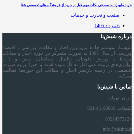
خرید مایو زنانه؛ معرفی نکات مهم قبل از خرید از فروشگاه های تخصصی شنا
صنعت و تجارت و خدمات
6 مرداد 1405
درباره شیش‌تا
شیشتا، سیستم جامع بروزترین اخبار و مقالات ورزشی و اقتصاد
ورزشی از سال 1395 به صورت متمرکز در حوزه اخبار و مقالات
مرتبط با ورزش (فوتبال، والیبال، بسکتبال، تنیس و…) و
نوآوری‌های تربیت بدنی آغاز به کار نموده است و اخیراً نیز به صورت
تخصصی در زمینه بازنشر اخبار و مقالات این حوزه‌ها فعالیت
می‌کند.
تماس با شیش‌تا
ایران، تهران
تبلیغات: 45195000-021
09214572124
info@shishta.ir