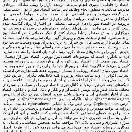
اقتصاد را فاطمه استیری انجام می‌دهد. توسعه بازار را زینب سادات میرهادی
مدیریت می‌کند. به منظور انجام وظایف دبیر سایت اقتصاد نیوز از توان حمید متقی
بهره گرفته می‌شود و امیر اشراقی نیز در سمت مدیریت روابط عمومی این
خبرگزاری مشغول فعالیت می‌باشد. برای برقراری تماس با هر بخش و مسئول
مربوطه در اقتصاد نیوز راه‌های ارتباطی مختلفی در اختیار کاربران گذاشته شده
است. کاربران می‌توانند از طریق تلفن تماس و نمابرهای درج شده در وبسایت این
خبرگزاری با بخش مدنظر ارتباط برقرار کنند. از دیگر خدماتی که در اقتصاد نیوز
ارائه می‌شود، انجام تبلیغات بنری و رپورتاژ آگهی برای سایر سایت‌هایی است که
تمایل دارند تا از پتانسیل‌های این خبرگزاری پربازدید برای بهبود وضعیت سایت خود
بهره ببرند. در صفحه تماس با شما می‌توانید، راه‌های تماس برای هماهنگی و
پذیرش آگهی را در بخش‌های مختلف گروه رسانه‌ای دنیای اقتصاد را مشاهده نمایید.
لازم به یادآوری است که موضوعات اقتصادنیوز بورس، اقتصاد نیوز ارز دیجیتال،
اقتصاد نیوز قیمت ارز، اقتصاد نیوز خودرو از پربازدیدترین های روزانه هستند.
کاربران می‌توانند آگهی، تبلیغات و رپورتاژ خود را برای درج در روزنامه و وبسایت
اقتصاد نیوز، دنیای اقتصاد، روزنامه فایننشال تریبیون، هفته نامه تجارت فردا، شبکه
اینترنتی اکوایران، وب سایت دنیای بورس و کلیه کانال‌های تلگرام از طریق تلفن،
فکس، ایمیل و حساب تلگرام اعلام شده در اختیار مدیریت قرار دهند. علاقمندان به
شبکه‎‌های اجتماعی نیز می‌توانند کانال خبری اقتصاد نیوز را در شبکه‌ها و بسترهای
مختلف مانند: فیس‌بوک، توییتر، اینستاگرام و تلگرام دنبال کنند و با دانلود اقتصاد
نیوز از
اخبار اقتصادی ایران
و جهان باخبر شوند. اقتصاد نیوز در تلگرام با آدرس
eghtesadnews_com@ در اینستاگرام با آیدی eghtesadnews_com@ در توییتر با
آدرس eghtesadnews@ و در فیس‌بوک با نشانی eghtesadnews فعالیت می‌کند.
روزانه می‌توانید مهم‌ترین و بروزترین اخبار حوزه اقتصاد و پربحث‌ترین اخبار ایران
و دنیا را در شبکه‌های اجتماعی اقتصاد نیوز دریافت کنید. علاوه بر آن، افرادی که
تمایل به مراجعه حضوری دارند می‌توانند به آدرس تهران، خیابان مطهری، بین
میرزای شیرازی و سنایی، پلاک ۳۷۰ مراجعه نمایند. همچنین متقاضیانی که مایل به
همکاری با رسانه‌ اقتصاد نیوز می‌باشند می‌توانند رزومه خود را از طریق ایمیل
سازمانی jobs@den.ir تکمیل و ارسال نمایند. پس از بررسی رزومه‌ها، از افرادی